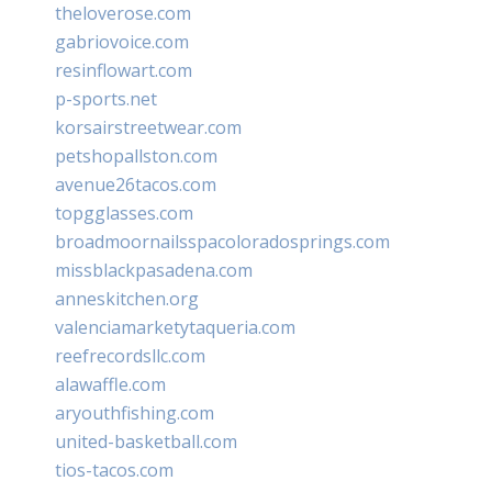
theloverose.com
gabriovoice.com
resinflowart.com
p-sports.net
korsairstreetwear.com
petshopallston.com
avenue26tacos.com
topgglasses.com
broadmoornailsspacoloradosprings.com
missblackpasadena.com
anneskitchen.org
valenciamarketytaqueria.com
reefrecordsllc.com
alawaffle.com
aryouthfishing.com
united-basketball.com
tios-tacos.com