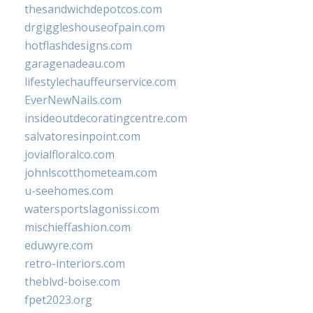
thesandwichdepotcos.com
drgiggleshouseofpain.com
hotflashdesigns.com
garagenadeau.com
lifestylechauffeurservice.com
EverNewNails.com
insideoutdecoratingcentre.com
salvatoresinpoint.com
jovialfloralco.com
johnlscotthometeam.com
u-seehomes.com
watersportslagonissi.com
mischieffashion.com
eduwyre.com
retro-interiors.com
theblvd-boise.com
fpet2023.org