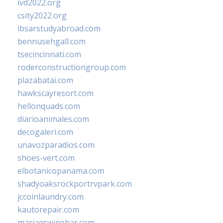
ivd2022.org
csity2022.org
ibsarstudyabroad.com
bennusehgall.com
tsecincinnati.com
roderconstructiongroup.com
plazabatai.com
hawkscayresort.com
hellonquads.com
diarioanimales.com
decogaleri.com
unavozparadios.com
shoes-vert.com
elbotanicopanama.com
shadyoaksrockportrvpark.com
jccoinlaundry.com
kautorepair.com
marjaeswinebar.com