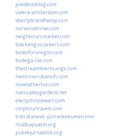
joiedevivblog.com
valera-amsterdam.com
libertybrandhemp.com
norwoodinnwi.com
neighboursmarket.com
blackanguscareers.com
bolesfororegon.com
bodega-ole.com
thestreamlinerlounge.com
mestrinorubanofc.com
novelatherton.com
nassvalleygardens.net
electjohnstewart.com
omptourtravels.com
tribratanews-polreskebumen.com
rsudbayuasih.org
publikjurnalistik.org