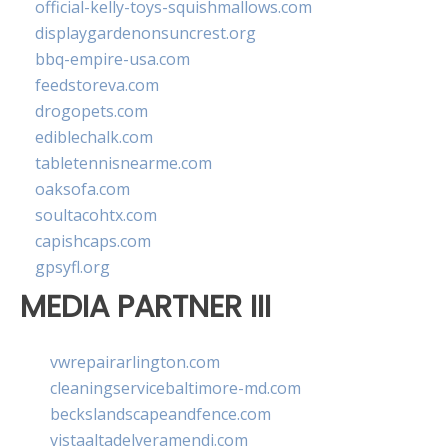
official-kelly-toys-squishmallows.com
displaygardenonsuncrest.org
bbq-empire-usa.com
feedstoreva.com
drogopets.com
ediblechalk.com
tabletennisnearme.com
oaksofa.com
soultacohtx.com
capishcaps.com
gpsyfl.org
MEDIA PARTNER III
vwrepairarlington.com
cleaningservicebaltimore-md.com
beckslandscapeandfence.com
vistaaltadelveramendi.com