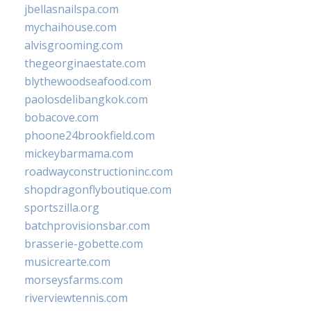
jbellasnailspa.com
mychaihouse.com
alvisgrooming.com
thegeorginaestate.com
blythewoodseafood.com
paolosdelibangkok.com
bobacove.com
phoone24brookfield.com
mickeybarmama.com
roadwayconstructioninc.com
shopdragonflyboutique.com
sportszilla.org
batchprovisionsbar.com
brasserie-gobette.com
musicrearte.com
morseysfarms.com
riverviewtennis.com