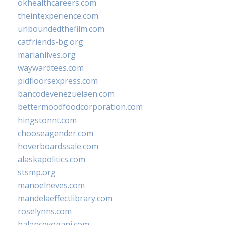
okhealthcareers.com
theintexperience.com
unboundedthefilm.com
catfriends-bg.org
marianlives.org
waywardtees.com
pidfloorsexpress.com
bancodevenezuelaen.com
bettermoodfoodcorporation.com
hingstonnt.com
chooseagender.com
hoverboardssale.com
alaskapolitics.com
stsmp.org
manoelneves.com
mandelaeffectlibrary.com
roselynns.com
balanceyoganj.com