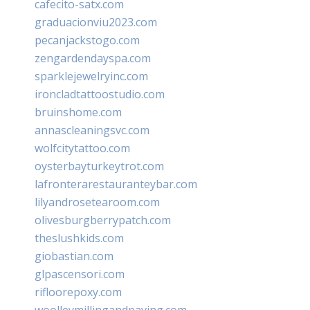
cafecito-satx.com
graduacionviu2023.com
pecanjackstogo.com
zengardendayspa.com
sparklejewelryinc.com
ironcladtattoostudio.com
bruinshome.com
annascleaningsvc.com
wolfcitytattoo.com
oysterbayturkeytrot.com
lafronterarestauranteybar.com
lilyandrosetearoom.com
olivesburgberrypatch.com
theslushkids.com
giobastian.com
glpascensori.com
rifloorepoxy.com
woolleymillingandpaving.com