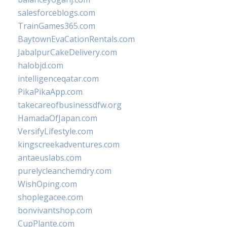
salesforceblogs.com
TrainGames365.com
BaytownEvaCationRentals.com
JabalpurCakeDelivery.com
halobjd.com
intelligenceqatar.com
PikaPikaApp.com
takecareofbusinessdfw.org
HamadaOfJapan.com
VersifyLifestyle.com
kingscreekadventures.com
antaeuslabs.com
purelycleanchemdry.com
WishOping.com
shoplegacee.com
bonvivantshop.com
CupPlante.com