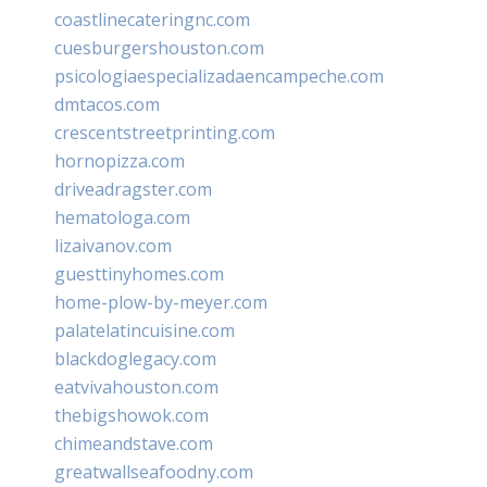
coastlinecateringnc.com
cuesburgershouston.com
psicologiaespecializadaencampeche.com
dmtacos.com
crescentstreetprinting.com
hornopizza.com
driveadragster.com
hematologa.com
lizaivanov.com
guesttinyhomes.com
home-plow-by-meyer.com
palatelatincuisine.com
blackdoglegacy.com
eatvivahouston.com
thebigshowok.com
chimeandstave.com
greatwallseafoodny.com