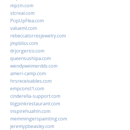
mpzin.com
stcreal.com
PopUpFlea.com
valueml.com
rebeccatorresjewelry.com
jmpbliss.com
drjorgerico.com
queensushipa.com
wendyweimerdds.com
ameri-camp.com
hrsreceivables.com
empconst1.com
cinderella-support.com
bigpinkrestaurant.com
inspirehuahin.com
memmingerspainting.com
jeremypbeasley.com