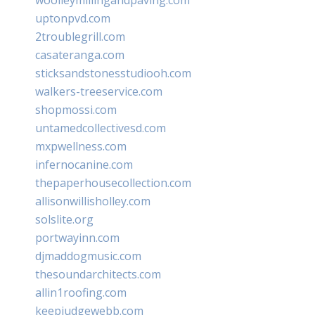
uptonpvd.com
2troublegrill.com
casateranga.com
sticksandstonesstudiooh.com
walkers-treeservice.com
shopmossi.com
untamedcollectivesd.com
mxpwellness.com
infernocanine.com
thepaperhousecollection.com
allisonwillisholley.com
solslite.org
portwayinn.com
djmaddogmusic.com
thesoundarchitects.com
allin1roofing.com
keepjudgewebb.com