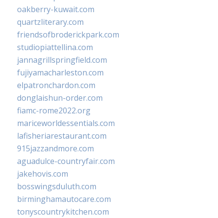
oakberry-kuwait.com
quartzliterary.com
friendsofbroderickpark.com
studiopiattellina.com
jannagrillspringfield.com
fujiyamacharleston.com
elpatronchardon.com
donglaishun-order.com
fiamc-rome2022.org
mariceworldessentials.com
lafisheriarestaurant.com
915jazzandmore.com
aguadulce-countryfair.com
jakehovis.com
bosswingsduluth.com
birminghamautocare.com
tonyscountrykitchen.com