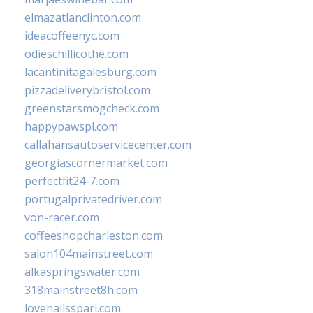
elmazatlanclinton.com
ideacoffeenyc.com
odieschillicothe.com
lacantinitagalesburg.com
pizzadeliverybristol.com
greenstarsmogcheck.com
happypawspl.com
callahansautoservicecenter.com
georgiascornermarket.com
perfectfit24-7.com
portugalprivatedriver.com
von-racer.com
coffeeshopcharleston.com
salon104mainstreet.com
alkaspringswater.com
318mainstreet8h.com
lovenailsspari.com