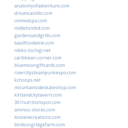
anatomyofadventure.com
drivancastillo.com
cmmedspa.com
midletontkd.com
gardensandgrills.com
basilfoodwine.com
nikko-tochigi.net
caribbean-corner.com
bluemoongiftcards.com
rivercitysteampunkexpo.com
kchoops.net
mountainsideskateshop.com
kirtlandcitytavern.com
301nutritionspot.com
ammos-stores.com
loceanecreations.com
birdsongridgefarm.com