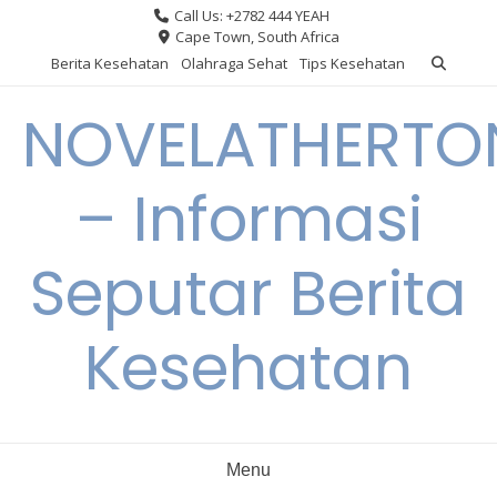
Skip
Call Us: +2782 444 YEAH
to
Cape Town, South Africa
content
Berita Kesehatan
Olahraga Sehat
Tips Kesehatan
NOVELATHERTO
– Informasi
Seputar Berita
Kesehatan
Menu