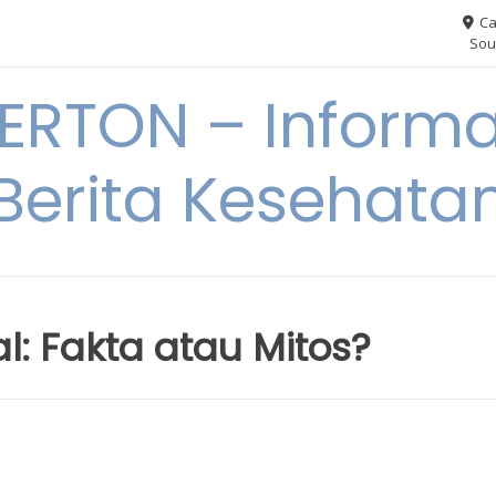
Ca
Sou
RTON – Informa
Berita Kesehata
l: Fakta atau Mitos?