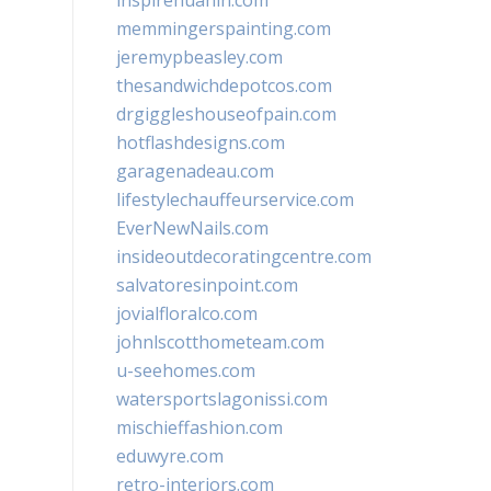
inspirehuahin.com
memmingerspainting.com
jeremypbeasley.com
thesandwichdepotcos.com
drgiggleshouseofpain.com
hotflashdesigns.com
garagenadeau.com
lifestylechauffeurservice.com
EverNewNails.com
insideoutdecoratingcentre.com
salvatoresinpoint.com
jovialfloralco.com
johnlscotthometeam.com
u-seehomes.com
watersportslagonissi.com
mischieffashion.com
eduwyre.com
retro-interiors.com