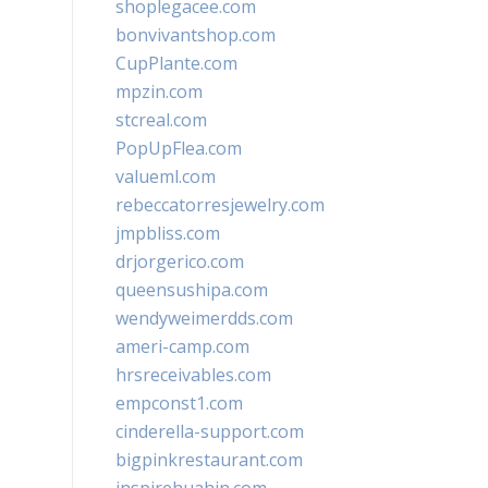
shoplegacee.com
bonvivantshop.com
CupPlante.com
mpzin.com
stcreal.com
PopUpFlea.com
valueml.com
rebeccatorresjewelry.com
jmpbliss.com
drjorgerico.com
queensushipa.com
wendyweimerdds.com
ameri-camp.com
hrsreceivables.com
empconst1.com
cinderella-support.com
bigpinkrestaurant.com