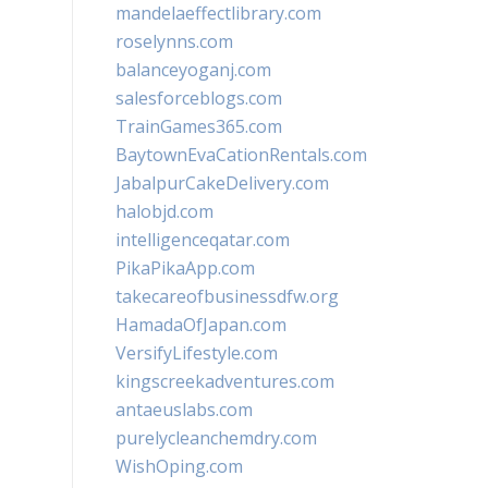
mandelaeffectlibrary.com
roselynns.com
balanceyoganj.com
salesforceblogs.com
TrainGames365.com
BaytownEvaCationRentals.com
JabalpurCakeDelivery.com
halobjd.com
intelligenceqatar.com
PikaPikaApp.com
takecareofbusinessdfw.org
HamadaOfJapan.com
VersifyLifestyle.com
kingscreekadventures.com
antaeuslabs.com
purelycleanchemdry.com
WishOping.com