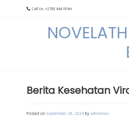
Skip
Call Us: +2782 444 YEAH
to
content
NOVELATHE
Berita Kesehatan Vira
Posted on
September 28, 2024
by
adminnov