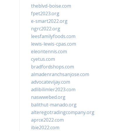
theblvd-boise.com
fpet2023.org
e-smart2022.org
ngrc2022.org
leesfamilyfoods.com
lewis-lewis-cpas.com
eleontennis.com
cyetus.com
bradfordshops.com
almadenranchsanjose.com
advocatevijay.com
adlibilimler2023.com
naswwebed.org
balithut-manado.org
alteregotradingcompany.org
aprce2022.com
ibie2022.com