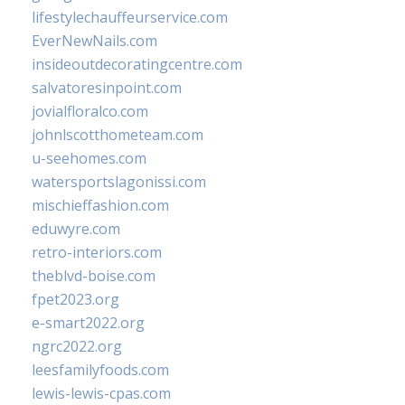
lifestylechauffeurservice.com
EverNewNails.com
insideoutdecoratingcentre.com
salvatoresinpoint.com
jovialfloralco.com
johnlscotthometeam.com
u-seehomes.com
watersportslagonissi.com
mischieffashion.com
eduwyre.com
retro-interiors.com
theblvd-boise.com
fpet2023.org
e-smart2022.org
ngrc2022.org
leesfamilyfoods.com
lewis-lewis-cpas.com