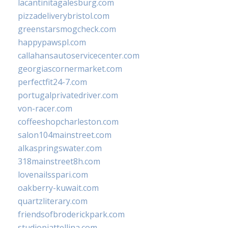
lacantinitagalesburg.com
pizzadeliverybristol.com
greenstarsmogcheck.com
happypawspl.com
callahansautoservicecenter.com
georgiascornermarket.com
perfectfit24-7.com
portugalprivatedriver.com
von-racer.com
coffeeshopcharleston.com
salon104mainstreet.com
alkaspringswater.com
318mainstreet8h.com
lovenailsspari.com
oakberry-kuwait.com
quartzliterary.com
friendsofbroderickpark.com
studiopiattellina.com