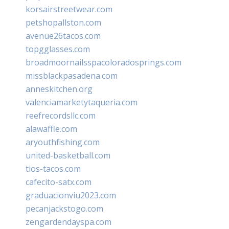
korsairstreetwear.com
petshopallston.com
avenue26tacos.com
topgglasses.com
broadmoornailsspacoloradosprings.com
missblackpasadena.com
anneskitchen.org
valenciamarketytaqueria.com
reefrecordsllc.com
alawaffle.com
aryouthfishing.com
united-basketball.com
tios-tacos.com
cafecito-satx.com
graduacionviu2023.com
pecanjackstogo.com
zengardendayspa.com