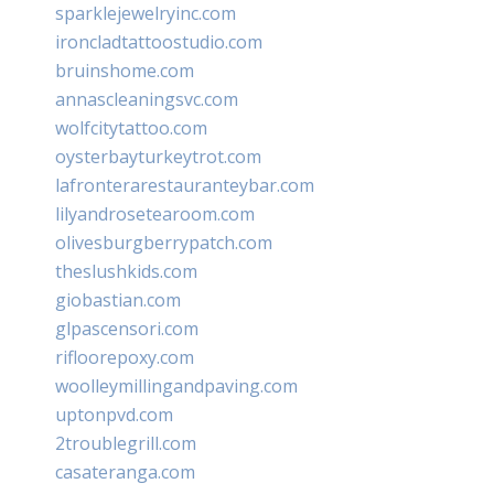
sparklejewelryinc.com
ironcladtattoostudio.com
bruinshome.com
annascleaningsvc.com
wolfcitytattoo.com
oysterbayturkeytrot.com
lafronterarestauranteybar.com
lilyandrosetearoom.com
olivesburgberrypatch.com
theslushkids.com
giobastian.com
glpascensori.com
rifloorepoxy.com
woolleymillingandpaving.com
uptonpvd.com
2troublegrill.com
casateranga.com