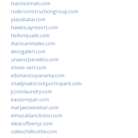
tsecincinnati.com
roderconstructiongroup.com
plazabatai.com
hawkscayresort.com
hellonquads.com
diarioanimales.com
decogaleri.com
unavozparadios.com
shoes-vert.com
elbotanicopanama.com
shadyoaksrockportrvpark.com
jccoinlaundry.com
kautorepair.com
marjaeswinebar.com
elmazatlanclinton.com
ideacoffeenyc.com
odieschillicothe.com