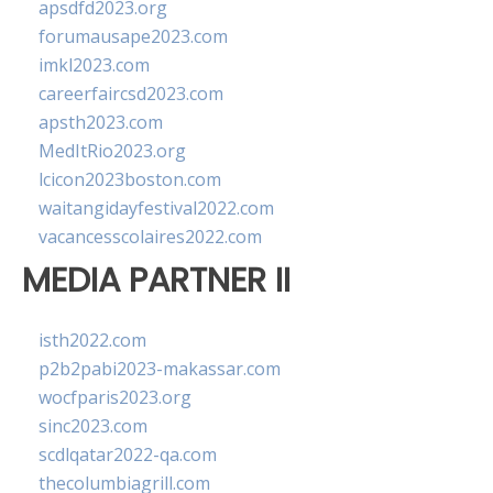
apsdfd2023.org
forumausape2023.com
imkl2023.com
careerfaircsd2023.com
apsth2023.com
MedItRio2023.org
lcicon2023boston.com
waitangidayfestival2022.com
vacancesscolaires2022.com
MEDIA PARTNER II
isth2022.com
p2b2pabi2023-makassar.com
wocfparis2023.org
sinc2023.com
scdlqatar2022-qa.com
thecolumbiagrill.com