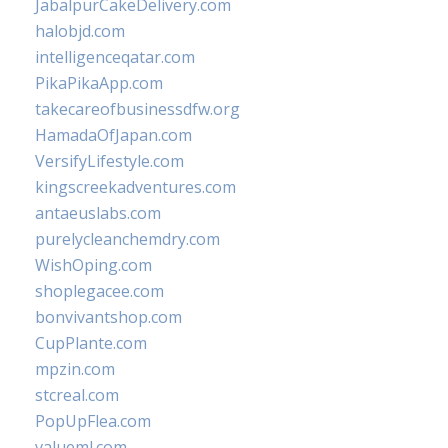
JabalpurCakeDelivery.com
halobjd.com
intelligenceqatar.com
PikaPikaApp.com
takecareofbusinessdfw.org
HamadaOfJapan.com
VersifyLifestyle.com
kingscreekadventures.com
antaeuslabs.com
purelycleanchemdry.com
WishOping.com
shoplegacee.com
bonvivantshop.com
CupPlante.com
mpzin.com
stcreal.com
PopUpFlea.com
valueml.com