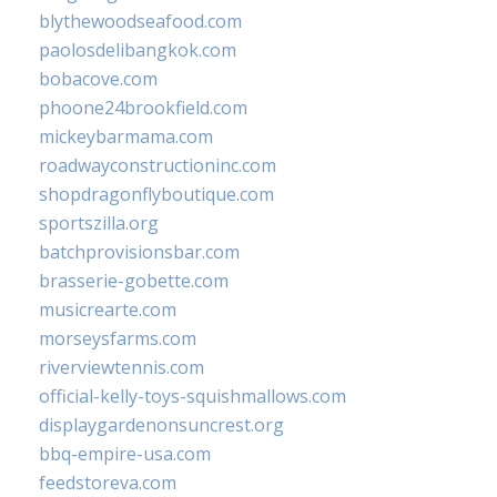
blythewoodseafood.com
paolosdelibangkok.com
bobacove.com
phoone24brookfield.com
mickeybarmama.com
roadwayconstructioninc.com
shopdragonflyboutique.com
sportszilla.org
batchprovisionsbar.com
brasserie-gobette.com
musicrearte.com
morseysfarms.com
riverviewtennis.com
official-kelly-toys-squishmallows.com
displaygardenonsuncrest.org
bbq-empire-usa.com
feedstoreva.com