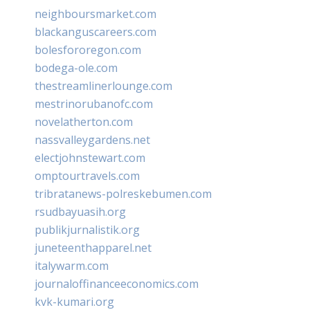
neighboursmarket.com
blackanguscareers.com
bolesfororegon.com
bodega-ole.com
thestreamlinerlounge.com
mestrinorubanofc.com
novelatherton.com
nassvalleygardens.net
electjohnstewart.com
omptourtravels.com
tribratanews-polreskebumen.com
rsudbayuasih.org
publikjurnalistik.org
juneteenthapparel.net
italywarm.com
journaloffinanceeconomics.com
kvk-kumari.org