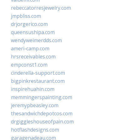
rebeccatorresjewelry.com
jmpbliss.com
drjorgerico.com
queensushipa.com
wendyweimerdds.com
ameri-camp.com
hrsreceivables.com
empconst1.com
cinderella-support.com
bigpinkrestaurant.com
inspirehuahin.com
memmingerspainting.com
jeremypbeasley.com
thesandwichdepotcos.com
drgiggleshouseofpain.com
hotflashdesigns.com
garagenadeau.com