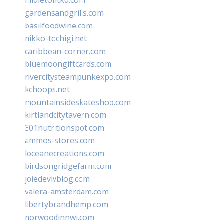
gardensandgrills.com
basilfoodwine.com
nikko-tochigi.net
caribbean-corner.com
bluemoongiftcards.com
rivercitysteampunkexpo.com
kchoops.net
mountainsideskateshop.com
kirtlandcitytavern.com
301nutritionspot.com
ammos-stores.com
loceanecreations.com
birdsongridgefarm.com
joiedevivblog.com
valera-amsterdam.com
libertybrandhemp.com
norwoodinnwi.com