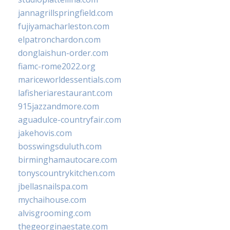
jannagrillspringfield.com
fujiyamacharleston.com
elpatronchardon.com
donglaishun-order.com
fiamc-rome2022.org
mariceworldessentials.com
lafisheriarestaurant.com
915jazzandmore.com
aguadulce-countryfair.com
jakehovis.com
bosswingsduluth.com
birminghamautocare.com
tonyscountrykitchen.com
jbellasnailspa.com
mychaihouse.com
alvisgrooming.com
thegeorginaestate.com