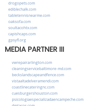
drogopets.com
ediblechalk.com
tabletennisnearme.com
oaksofa.com
soultacohtx.com
capishcaps.com
gpsyfl.org
MEDIA PARTNER III
vwrepairarlington.com
cleaningservicebaltimore-md.com
beckslandscapeandfence.com
vistaaltadelveramendi.com
coastlinecateringnc.com
cuesburgershouston.com
psicologiaespecializadaencampeche.com
dmtacos.com