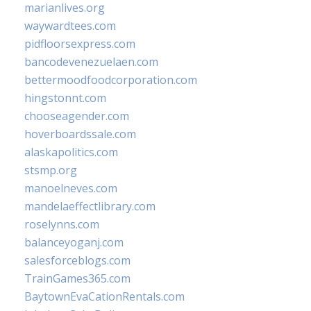
marianlives.org
waywardtees.com
pidfloorsexpress.com
bancodevenezuelaen.com
bettermoodfoodcorporation.com
hingstonnt.com
chooseagender.com
hoverboardssale.com
alaskapolitics.com
stsmp.org
manoelneves.com
mandelaeffectlibrary.com
roselynns.com
balanceyoganj.com
salesforceblogs.com
TrainGames365.com
BaytownEvaCationRentals.com