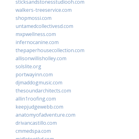
sticksandstonesstudiooh.com
walkers-treeservice.com
shopmossi.com
untamedcollectivesd.com
mxpwellness.com
infernocanine.com
thepaperhousecollection.com
allisonwillisholley.com
solslite.org
portwayinn.com
djmaddogmusic.com
thesoundarchitects.com
allin1roofing.com
keepjudgewebb.com
anatomyofadventure.com
drivancastillo.com
cmmedspa.com
midletontkd.com