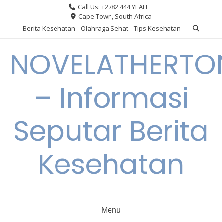
Skip
Call Us: +2782 444 YEAH
to
Cape Town, South Africa
content
Berita Kesehatan
Olahraga Sehat
Tips Kesehatan
NOVELATHERTO
– Informasi
Seputar Berita
Kesehatan
Menu