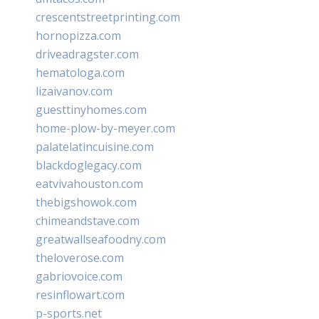
crescentstreetprinting.com
hornopizza.com
driveadragster.com
hematologa.com
lizaivanov.com
guesttinyhomes.com
home-plow-by-meyer.com
palatelatincuisine.com
blackdoglegacy.com
eatvivahouston.com
thebigshowok.com
chimeandstave.com
greatwallseafoodny.com
theloverose.com
gabriovoice.com
resinflowart.com
p-sports.net