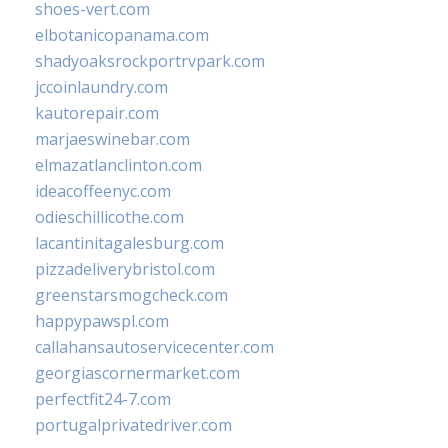
shoes-vert.com
elbotanicopanama.com
shadyoaksrockportrvpark.com
jccoinlaundry.com
kautorepair.com
marjaeswinebar.com
elmazatlanclinton.com
ideacoffeenyc.com
odieschillicothe.com
lacantinitagalesburg.com
pizzadeliverybristol.com
greenstarsmogcheck.com
happypawspl.com
callahansautoservicecenter.com
georgiascornermarket.com
perfectfit24-7.com
portugalprivatedriver.com