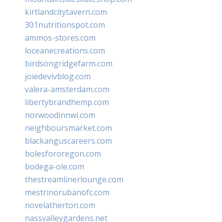
kirtlandcitytavern.com
301nutritionspot.com
ammos-stores.com
loceanecreations.com
birdsongridgefarm.com
joiedevivblog.com
valera-amsterdam.com
libertybrandhemp.com
norwoodinnwi.com
neighboursmarket.com
blackanguscareers.com
bolesfororegon.com
bodega-ole.com
thestreamlinerlounge.com
mestrinorubanofc.com
novelatherton.com
nassvalleygardens.net