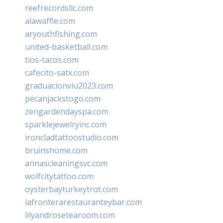
reefrecordsllc.com
alawaffle.com
aryouthfishing.com
united-basketball.com
tios-tacos.com
cafecito-satx.com
graduacionviu2023.com
pecanjackstogo.com
zengardendayspa.com
sparklejewelryinc.com
ironcladtattoostudio.com
bruinshome.com
annascleaningsvc.com
wolfcitytattoo.com
oysterbayturkeytrot.com
lafronterarestauranteybar.com
lilyandrosetearoom.com