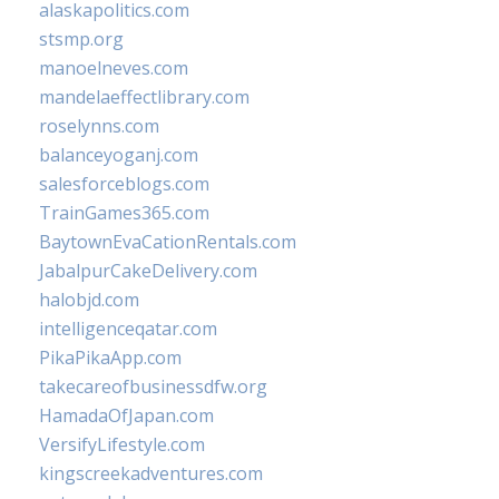
alaskapolitics.com
stsmp.org
manoelneves.com
mandelaeffectlibrary.com
roselynns.com
balanceyoganj.com
salesforceblogs.com
TrainGames365.com
BaytownEvaCationRentals.com
JabalpurCakeDelivery.com
halobjd.com
intelligenceqatar.com
PikaPikaApp.com
takecareofbusinessdfw.org
HamadaOfJapan.com
VersifyLifestyle.com
kingscreekadventures.com