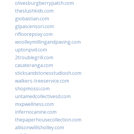
olivesburgberrypatch.com
theslushkids.com
giobastian.com
glpascensori.com
rifloorepoxy.com
woolleymillingandpaving.com
uptonpvd.com
2troublegrill.com
casateranga.com
sticksandstonesstudiooh.com
walkers-treeservice.com
shopmossi.com
untamedcollectivesd.com
mxpwellness.com
infernocanine.com
thepaperhousecollection.com
allisonwillisholley.com