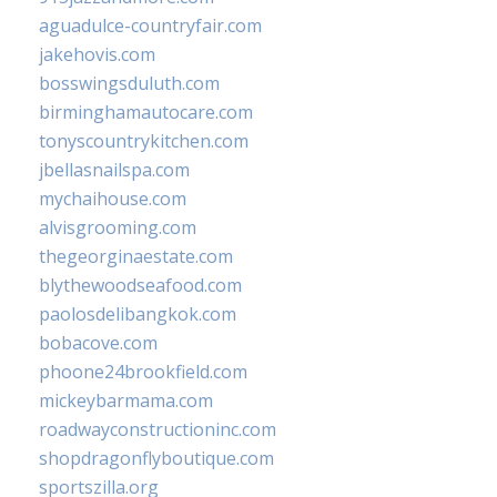
aguadulce-countryfair.com
jakehovis.com
bosswingsduluth.com
birminghamautocare.com
tonyscountrykitchen.com
jbellasnailspa.com
mychaihouse.com
alvisgrooming.com
thegeorginaestate.com
blythewoodseafood.com
paolosdelibangkok.com
bobacove.com
phoone24brookfield.com
mickeybarmama.com
roadwayconstructioninc.com
shopdragonflyboutique.com
sportszilla.org