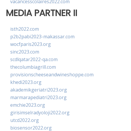
vacancesscolaires2022.com
MEDIA PARTNER II
isth2022.com
p2b2pabi2023-makassar.com
wocfparis2023.org
sinc2023.com
scdlqatar2022-qa.com
thecolumbiagrill.com
provisionscheeseandwineshoppe.com
khedi2023.org
akademikgeriatri2023.org
marmarapediatri2023.org
emchie2023.org
girisimselradyoloji2022.org
utcd2022.org
biosensor2022.org