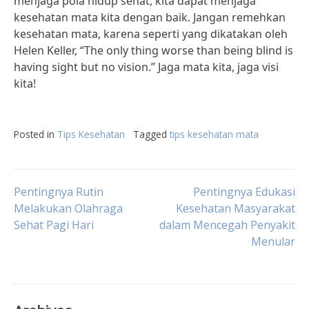
menjaga pola hidup sehat, kita dapat menjaga
kesehatan mata kita dengan baik. Jangan remehkan
kesehatan mata, karena seperti yang dikatakan oleh
Helen Keller, “The only thing worse than being blind is
having sight but no vision.” Jaga mata kita, jaga visi
kita!
Posted in
Tips Kesehatan
Tagged
tips kesehatan mata
Post
Pentingnya Rutin
Pentingnya Edukasi
Melakukan Olahraga
Kesehatan Masyarakat
Sehat Pagi Hari
dalam Mencegah Penyakit
navigation
Menular