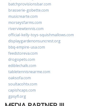
batchprovisionsbar.com
brasserie-gobette.com
musicrearte.com
morseysfarms.com
riverviewtennis.com
official-kelly-toys-squishmallows.com
displaygardenonsuncrest.org
bbq-empire-usa.com
feedstoreva.com
drogopets.com
ediblechalk.com
tabletennisnearme.com
oaksofa.com
soultacohtx.com
capishcaps.com
gpsyfl.org
MEDIA PARTNER III