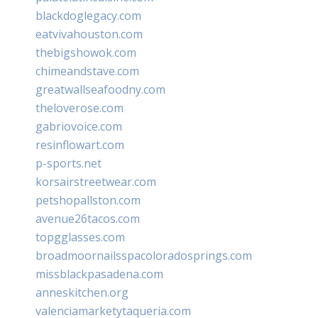
blackdoglegacy.com
eatvivahouston.com
thebigshowok.com
chimeandstave.com
greatwallseafoodny.com
theloverose.com
gabriovoice.com
resinflowart.com
p-sports.net
korsairstreetwear.com
petshopallston.com
avenue26tacos.com
topgglasses.com
broadmoornailsspacoloradosprings.com
missblackpasadena.com
anneskitchen.org
valenciamarketytaqueria.com