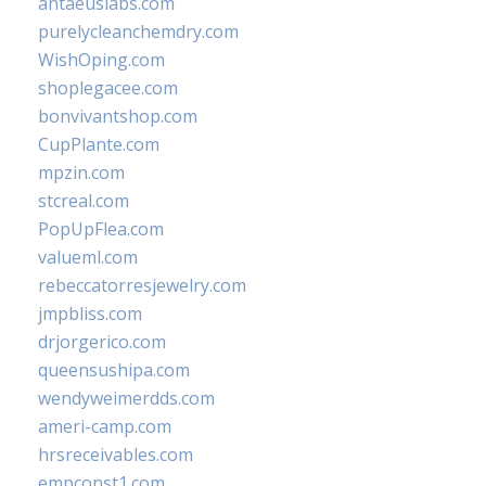
antaeuslabs.com
purelycleanchemdry.com
WishOping.com
shoplegacee.com
bonvivantshop.com
CupPlante.com
mpzin.com
stcreal.com
PopUpFlea.com
valueml.com
rebeccatorresjewelry.com
jmpbliss.com
drjorgerico.com
queensushipa.com
wendyweimerdds.com
ameri-camp.com
hrsreceivables.com
empconst1.com