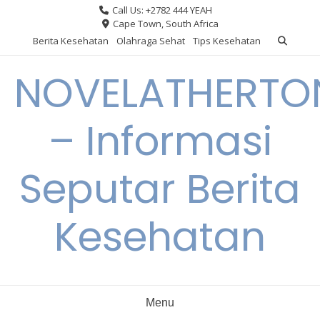
Skip
Call Us: +2782 444 YEAH
to
Cape Town, South Africa
content
Berita Kesehatan
Olahraga Sehat
Tips Kesehatan
NOVELATHERTO
– Informasi
Seputar Berita
Kesehatan
Menu