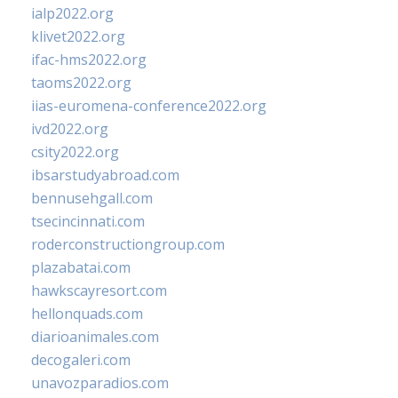
ialp2022.org
klivet2022.org
ifac-hms2022.org
taoms2022.org
iias-euromena-conference2022.org
ivd2022.org
csity2022.org
ibsarstudyabroad.com
bennusehgall.com
tsecincinnati.com
roderconstructiongroup.com
plazabatai.com
hawkscayresort.com
hellonquads.com
diarioanimales.com
decogaleri.com
unavozparadios.com