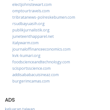
electjohnstewart.com
omptourtravels.com
tribratanews-polreskebumen.com
rsudbayuasih.org
publikjurnalistik.org
juneteenthapparel.net
italywarm.com
journaloffinanceeconomics.com
kvk-kumari.org
foodscienceandtechnology.com
scisportsscience.com
addisababacuisineaz.com
burgerimcamas.com
ADS
keluaran taiwan