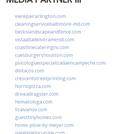
vwrepairarlington.com
cleaningservicebaltimore-md.com
beckslandscapeandfence.com
vistaaltadelveramendi.com
coastlinecateringnc.com
cuesburgershouston.com
psicologiaespecializadaencampeche.com
dmtacos.com
crescentstreetprinting.com
hornopizza.com
driveadragster.com
hematologa.com
lizaivanov.com
guesttinyhomes.com
home-plow-by-meyer.com
palatelatincuisine.com