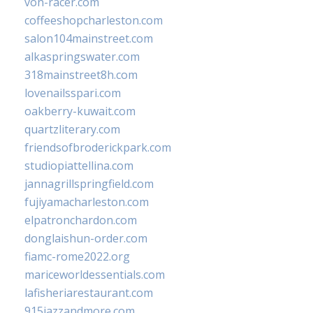
von-racer.com
coffeeshopcharleston.com
salon104mainstreet.com
alkaspringswater.com
318mainstreet8h.com
lovenailsspari.com
oakberry-kuwait.com
quartzliterary.com
friendsofbroderickpark.com
studiopiattellina.com
jannagrillspringfield.com
fujiyamacharleston.com
elpatronchardon.com
donglaishun-order.com
fiamc-rome2022.org
mariceworldessentials.com
lafisheriarestaurant.com
915jazzandmore.com