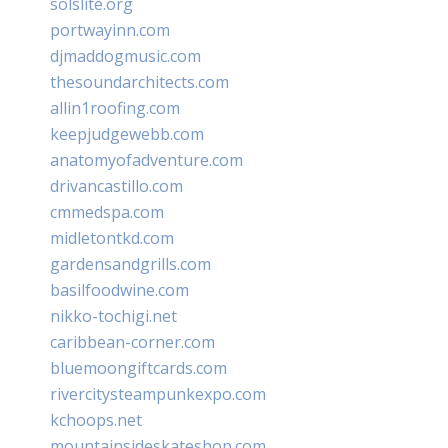
solslite.org
portwayinn.com
djmaddogmusic.com
thesoundarchitects.com
allin1roofing.com
keepjudgewebb.com
anatomyofadventure.com
drivancastillo.com
cmmedspa.com
midletontkd.com
gardensandgrills.com
basilfoodwine.com
nikko-tochigi.net
caribbean-corner.com
bluemoongiftcards.com
rivercitysteampunkexpo.com
kchoops.net
mountainsideskateshop.com