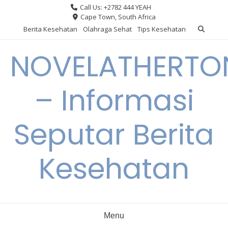
Skip
Call Us: +2782 444 YEAH
to
Cape Town, South Africa
content
Berita Kesehatan
Olahraga Sehat
Tips Kesehatan
NOVELATHERTO
– Informasi
Seputar Berita
Kesehatan
Menu