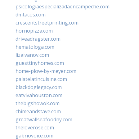
psicologiaespecializadaencampeche.com
dmtacos.com
crescentstreetprinting.com
hornopizza.com
driveadragster.com
hematologa.com
lizaivanov.com
guesttinyhomes.com
home-plow-by-meyer.com
palatelatincuisine.com
blackdoglegacy.com
eatvivahouston.com
thebigshowok.com
chimeandstave.com
greatwallseafoodny.com
theloverose.com
gabriovoice.com