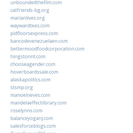
unboundedthefilm.com
catfriends-bg.org
marianlives.org
waywardtees.com
pidfloorsexpress.com
bancodevenezuelaen.com
bettermoodfoodcorporation.com
hingstonnt.com
chooseagender.com
hoverboardssale.com
alaskapolitics.com
stsmp.org
manoelneves.com
mandelaeffectlibrary.com
roselynns.com
balanceyoganj.com
salesforceblogs.com