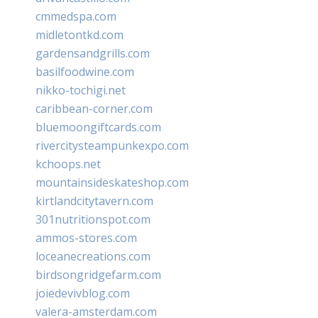
cmmedspa.com
midletontkd.com
gardensandgrills.com
basilfoodwine.com
nikko-tochigi.net
caribbean-corner.com
bluemoongiftcards.com
rivercitysteampunkexpo.com
kchoops.net
mountainsideskateshop.com
kirtlandcitytavern.com
301nutritionspot.com
ammos-stores.com
loceanecreations.com
birdsongridgefarm.com
joiedevivblog.com
valera-amsterdam.com