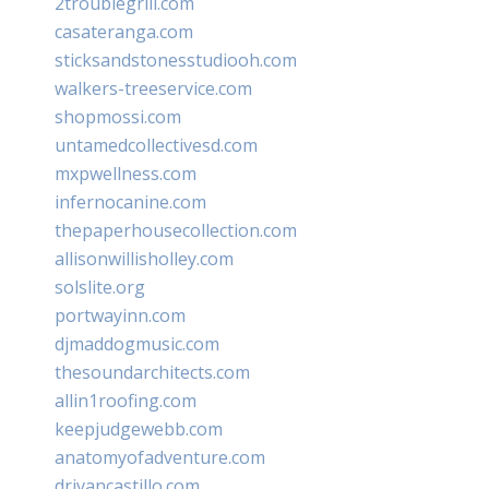
2troublegrill.com
casateranga.com
sticksandstonesstudiooh.com
walkers-treeservice.com
shopmossi.com
untamedcollectivesd.com
mxpwellness.com
infernocanine.com
thepaperhousecollection.com
allisonwillisholley.com
solslite.org
portwayinn.com
djmaddogmusic.com
thesoundarchitects.com
allin1roofing.com
keepjudgewebb.com
anatomyofadventure.com
drivancastillo.com