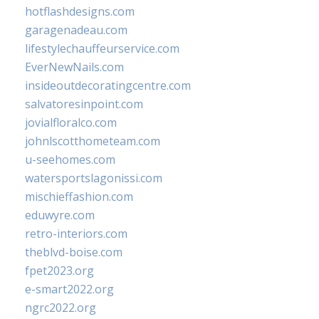
hotflashdesigns.com
garagenadeau.com
lifestylechauffeurservice.com
EverNewNails.com
insideoutdecoratingcentre.com
salvatoresinpoint.com
jovialfloralco.com
johnlscotthometeam.com
u-seehomes.com
watersportslagonissi.com
mischieffashion.com
eduwyre.com
retro-interiors.com
theblvd-boise.com
fpet2023.org
e-smart2022.org
ngrc2022.org