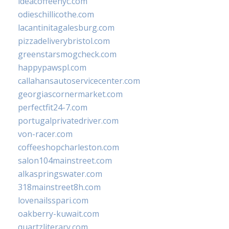
ideacoffeenyc.com
odieschillicothe.com
lacantinitagalesburg.com
pizzadeliverybristol.com
greenstarsmogcheck.com
happypawspl.com
callahansautoservicecenter.com
georgiascornermarket.com
perfectfit24-7.com
portugalprivatedriver.com
von-racer.com
coffeeshopcharleston.com
salon104mainstreet.com
alkaspringswater.com
318mainstreet8h.com
lovenailsspari.com
oakberry-kuwait.com
quartzliterary.com