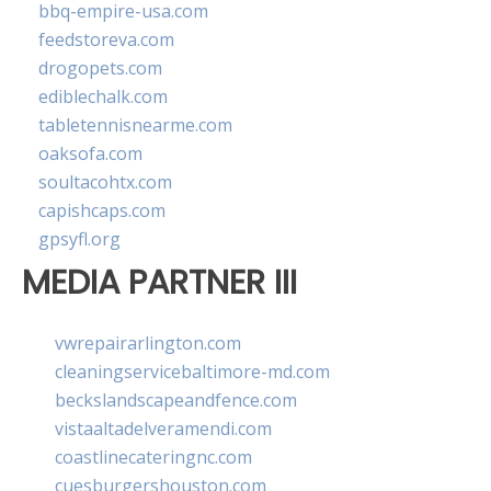
bbq-empire-usa.com
feedstoreva.com
drogopets.com
ediblechalk.com
tabletennisnearme.com
oaksofa.com
soultacohtx.com
capishcaps.com
gpsyfl.org
MEDIA PARTNER III
vwrepairarlington.com
cleaningservicebaltimore-md.com
beckslandscapeandfence.com
vistaaltadelveramendi.com
coastlinecateringnc.com
cuesburgershouston.com