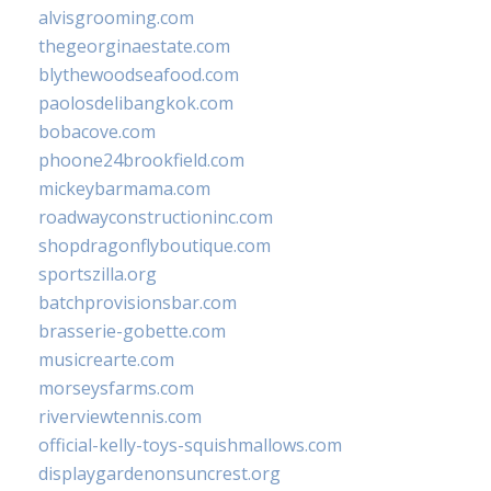
alvisgrooming.com
thegeorginaestate.com
blythewoodseafood.com
paolosdelibangkok.com
bobacove.com
phoone24brookfield.com
mickeybarmama.com
roadwayconstructioninc.com
shopdragonflyboutique.com
sportszilla.org
batchprovisionsbar.com
brasserie-gobette.com
musicrearte.com
morseysfarms.com
riverviewtennis.com
official-kelly-toys-squishmallows.com
displaygardenonsuncrest.org