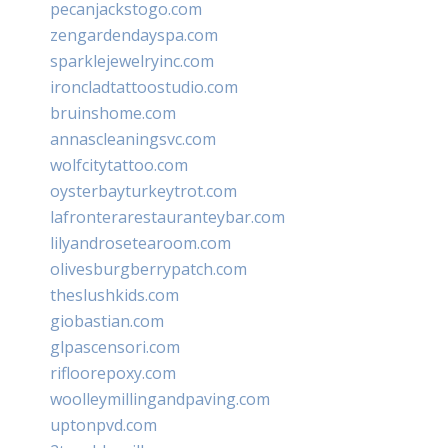
pecanjackstogo.com
zengardendayspa.com
sparklejewelryinc.com
ironcladtattoostudio.com
bruinshome.com
annascleaningsvc.com
wolfcitytattoo.com
oysterbayturkeytrot.com
lafronterarestauranteybar.com
lilyandrosetearoom.com
olivesburgberrypatch.com
theslushkids.com
giobastian.com
glpascensori.com
rifloorepoxy.com
woolleymillingandpaving.com
uptonpvd.com