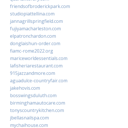
friendsofbroderickpark.com
studiopiattellina.com
jannagrillspringfield.com
fujiyamacharleston.com
elpatronchardon.com
donglaishun-order.com
fiamc-rome2022.org
mariceworldessentials.com
lafisheriarestaurant.com
915jazzandmore.com
aguadulce-countryfair.com
jakehovis.com
bosswingsduluth.com
birminghamautocare.com
tonyscountrykitchen.com
jbellasnailspa.com
mychaihouse.com