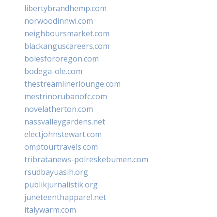
libertybrandhemp.com
norwoodinnwi.com
neighboursmarket.com
blackanguscareers.com
bolesfororegon.com
bodega-ole.com
thestreamlinerlounge.com
mestrinorubanofc.com
novelatherton.com
nassvalleygardens.net
electjohnstewart.com
omptourtravels.com
tribratanews-polreskebumen.com
rsudbayuasih.org
publikjurnalistik.org
juneteenthapparel.net
italywarm.com