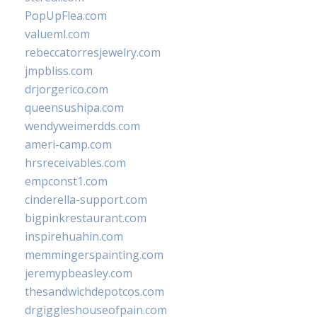
PopUpFlea.com
valueml.com
rebeccatorresjewelry.com
jmpbliss.com
drjorgerico.com
queensushipa.com
wendyweimerdds.com
ameri-camp.com
hrsreceivables.com
empconst1.com
cinderella-support.com
bigpinkrestaurant.com
inspirehuahin.com
memmingerspainting.com
jeremypbeasley.com
thesandwichdepotcos.com
drgiggleshouseofpain.com