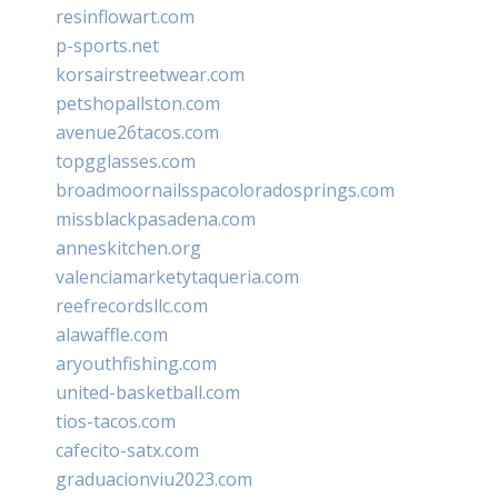
resinflowart.com
p-sports.net
korsairstreetwear.com
petshopallston.com
avenue26tacos.com
topgglasses.com
broadmoornailsspacoloradosprings.com
missblackpasadena.com
anneskitchen.org
valenciamarketytaqueria.com
reefrecordsllc.com
alawaffle.com
aryouthfishing.com
united-basketball.com
tios-tacos.com
cafecito-satx.com
graduacionviu2023.com