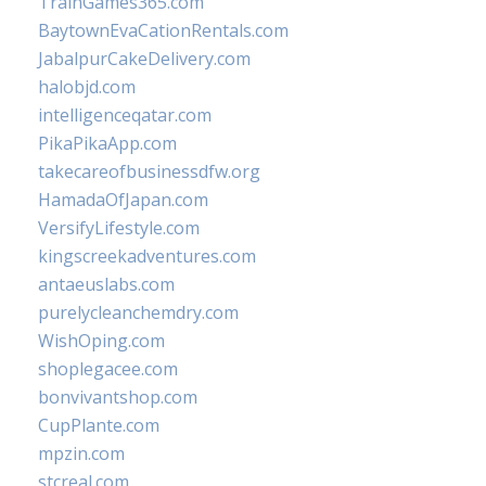
TrainGames365.com
BaytownEvaCationRentals.com
JabalpurCakeDelivery.com
halobjd.com
intelligenceqatar.com
PikaPikaApp.com
takecareofbusinessdfw.org
HamadaOfJapan.com
VersifyLifestyle.com
kingscreekadventures.com
antaeuslabs.com
purelycleanchemdry.com
WishOping.com
shoplegacee.com
bonvivantshop.com
CupPlante.com
mpzin.com
stcreal.com