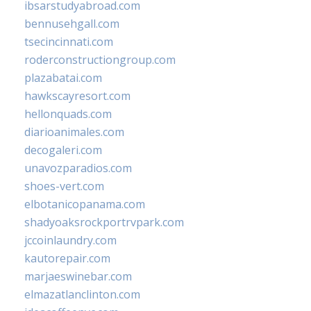
ibsarstudyabroad.com
bennusehgall.com
tsecincinnati.com
roderconstructiongroup.com
plazabatai.com
hawkscayresort.com
hellonquads.com
diarioanimales.com
decogaleri.com
unavozparadios.com
shoes-vert.com
elbotanicopanama.com
shadyoaksrockportrvpark.com
jccoinlaundry.com
kautorepair.com
marjaeswinebar.com
elmazatlanclinton.com