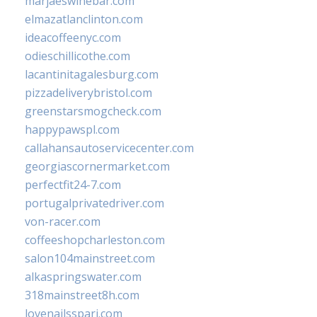
marjaeswinebar.com
elmazatlanclinton.com
ideacoffeenyc.com
odieschillicothe.com
lacantinitagalesburg.com
pizzadeliverybristol.com
greenstarsmogcheck.com
happypawspl.com
callahansautoservicecenter.com
georgiascornermarket.com
perfectfit24-7.com
portugalprivatedriver.com
von-racer.com
coffeeshopcharleston.com
salon104mainstreet.com
alkaspringswater.com
318mainstreet8h.com
lovenailsspari.com