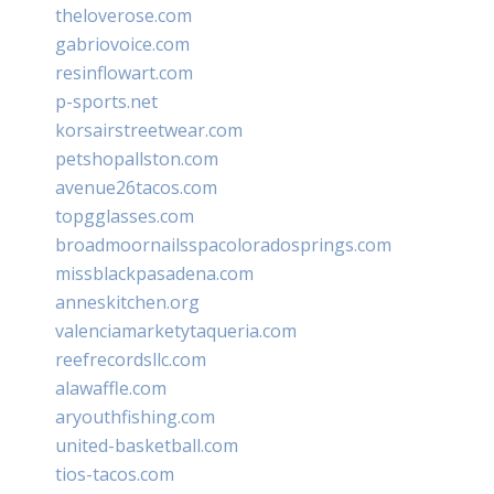
theloverose.com
gabriovoice.com
resinflowart.com
p-sports.net
korsairstreetwear.com
petshopallston.com
avenue26tacos.com
topgglasses.com
broadmoornailsspacoloradosprings.com
missblackpasadena.com
anneskitchen.org
valenciamarketytaqueria.com
reefrecordsllc.com
alawaffle.com
aryouthfishing.com
united-basketball.com
tios-tacos.com