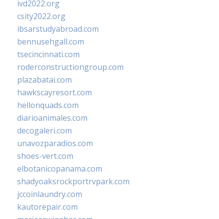
ivd2022.org
csity2022.org
ibsarstudyabroad.com
bennusehgall.com
tsecincinnati.com
roderconstructiongroup.com
plazabatai.com
hawkscayresort.com
hellonquads.com
diarioanimales.com
decogaleri.com
unavozparadios.com
shoes-vert.com
elbotanicopanama.com
shadyoaksrockportrvpark.com
jccoinlaundry.com
kautorepair.com