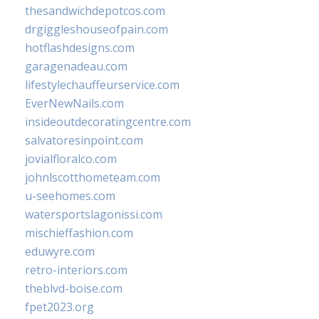
thesandwichdepotcos.com
drgiggleshouseofpain.com
hotflashdesigns.com
garagenadeau.com
lifestylechauffeurservice.com
EverNewNails.com
insideoutdecoratingcentre.com
salvatoresinpoint.com
jovialfloralco.com
johnlscotthometeam.com
u-seehomes.com
watersportslagonissi.com
mischieffashion.com
eduwyre.com
retro-interiors.com
theblvd-boise.com
fpet2023.org