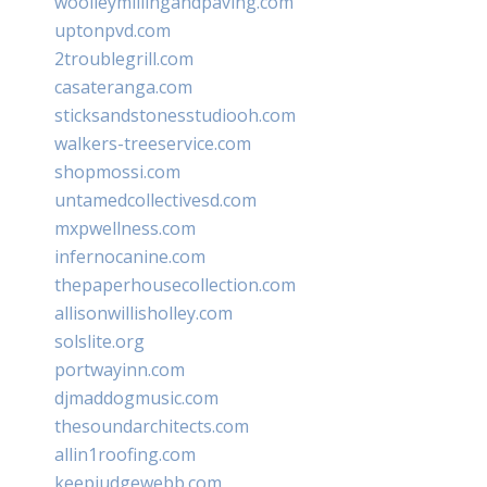
woolleymillingandpaving.com
uptonpvd.com
2troublegrill.com
casateranga.com
sticksandstonesstudiooh.com
walkers-treeservice.com
shopmossi.com
untamedcollectivesd.com
mxpwellness.com
infernocanine.com
thepaperhousecollection.com
allisonwillisholley.com
solslite.org
portwayinn.com
djmaddogmusic.com
thesoundarchitects.com
allin1roofing.com
keepjudgewebb.com