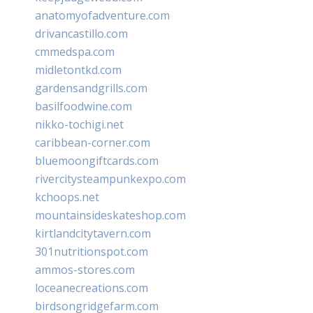
anatomyofadventure.com
drivancastillo.com
cmmedspa.com
midletontkd.com
gardensandgrills.com
basilfoodwine.com
nikko-tochigi.net
caribbean-corner.com
bluemoongiftcards.com
rivercitysteampunkexpo.com
kchoops.net
mountainsideskateshop.com
kirtlandcitytavern.com
301nutritionspot.com
ammos-stores.com
loceanecreations.com
birdsongridgefarm.com