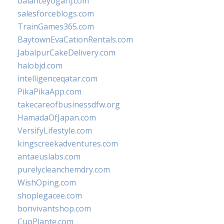
balanceyoganj.com
salesforceblogs.com
TrainGames365.com
BaytownEvaCationRentals.com
JabalpurCakeDelivery.com
halobjd.com
intelligenceqatar.com
PikaPikaApp.com
takecareofbusinessdfw.org
HamadaOfJapan.com
VersifyLifestyle.com
kingscreekadventures.com
antaeuslabs.com
purelycleanchemdry.com
WishOping.com
shoplegacee.com
bonvivantshop.com
CupPlante.com