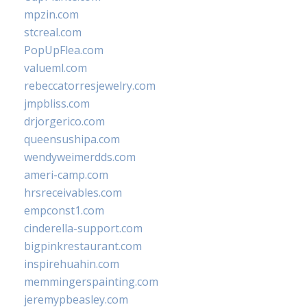
mpzin.com
stcreal.com
PopUpFlea.com
valueml.com
rebeccatorresjewelry.com
jmpbliss.com
drjorgerico.com
queensushipa.com
wendyweimerdds.com
ameri-camp.com
hrsreceivables.com
empconst1.com
cinderella-support.com
bigpinkrestaurant.com
inspirehuahin.com
memmingerspainting.com
jeremypbeasley.com