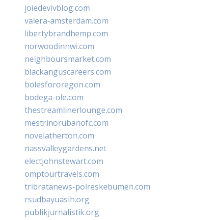
joiedevivblog.com
valera-amsterdam.com
libertybrandhemp.com
norwoodinnwi.com
neighboursmarket.com
blackanguscareers.com
bolesfororegon.com
bodega-ole.com
thestreamlinerlounge.com
mestrinorubanofc.com
novelatherton.com
nassvalleygardens.net
electjohnstewart.com
omptourtravels.com
tribratanews-polreskebumen.com
rsudbayuasih.org
publikjurnalistik.org