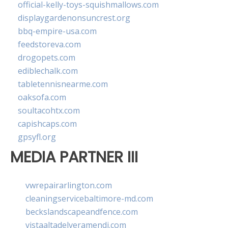
official-kelly-toys-squishmallows.com
displaygardenonsuncrest.org
bbq-empire-usa.com
feedstoreva.com
drogopets.com
ediblechalk.com
tabletennisnearme.com
oaksofa.com
soultacohtx.com
capishcaps.com
gpsyfl.org
MEDIA PARTNER III
vwrepairarlington.com
cleaningservicebaltimore-md.com
beckslandscapeandfence.com
vistaaltadelveramendi.com