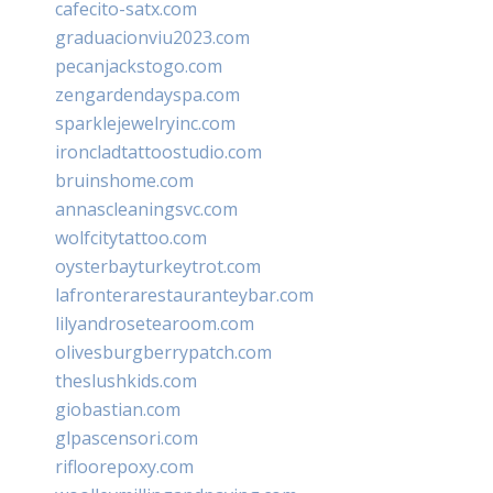
cafecito-satx.com
graduacionviu2023.com
pecanjackstogo.com
zengardendayspa.com
sparklejewelryinc.com
ironcladtattoostudio.com
bruinshome.com
annascleaningsvc.com
wolfcitytattoo.com
oysterbayturkeytrot.com
lafronterarestauranteybar.com
lilyandrosetearoom.com
olivesburgberrypatch.com
theslushkids.com
giobastian.com
glpascensori.com
rifloorepoxy.com