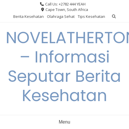
Skip
Call Us: +2782 444 YEAH
to
Cape Town, South Africa
content
Berita Kesehatan
Olahraga Sehat
Tips Kesehatan
NOVELATHERTO
– Informasi
Seputar Berita
Kesehatan
Menu