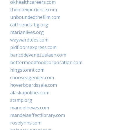
okhealthcareers.com
theintexperience.com
unboundedthefilm.com
catfriends-bg.org
marianlives.org
waywardtees.com
pidfloorsexpress.com
bancodevenezuelaen.com
bettermoodfoodcorporation.com
hingstonnt.com
chooseagender.com
hoverboardssale.com
alaskapolitics.com
stsmp.org
manoelneves.com
mandelaeffectlibrary.com
roselynns.com