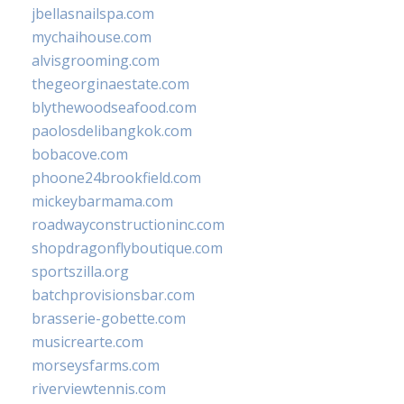
jbellasnailspa.com
mychaihouse.com
alvisgrooming.com
thegeorginaestate.com
blythewoodseafood.com
paolosdelibangkok.com
bobacove.com
phoone24brookfield.com
mickeybarmama.com
roadwayconstructioninc.com
shopdragonflyboutique.com
sportszilla.org
batchprovisionsbar.com
brasserie-gobette.com
musicrearte.com
morseysfarms.com
riverviewtennis.com