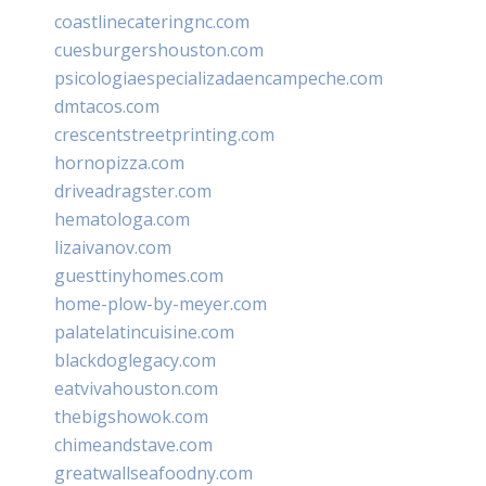
coastlinecateringnc.com
cuesburgershouston.com
psicologiaespecializadaencampeche.com
dmtacos.com
crescentstreetprinting.com
hornopizza.com
driveadragster.com
hematologa.com
lizaivanov.com
guesttinyhomes.com
home-plow-by-meyer.com
palatelatincuisine.com
blackdoglegacy.com
eatvivahouston.com
thebigshowok.com
chimeandstave.com
greatwallseafoodny.com