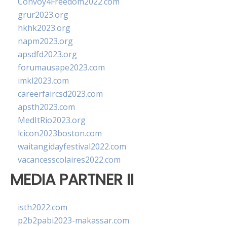
Convoy4Freedom2022.com
grur2023.org
hkhk2023.org
napm2023.org
apsdfd2023.org
forumausape2023.com
imkl2023.com
careerfaircsd2023.com
apsth2023.com
MedItRio2023.org
lcicon2023boston.com
waitangidayfestival2022.com
vacancesscolaires2022.com
MEDIA PARTNER II
isth2022.com
p2b2pabi2023-makassar.com