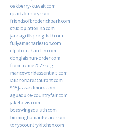
oakberry-kuwait.com
quartzliterary.com
friendsofbroderickpark.com
studiopiattellina.com
jannagrillspringfield.com
fujiyamacharleston.com
elpatronchardon.com
donglaishun-order.com
fiamc-rome2022.org
mariceworldessentials.com
lafisheriarestaurant.com
915jazzandmore.com
aguadulce-countryfair.com
jakehovis.com
bosswingsduluth.com
birminghamautocare.com
tonyscountrykitchen.com