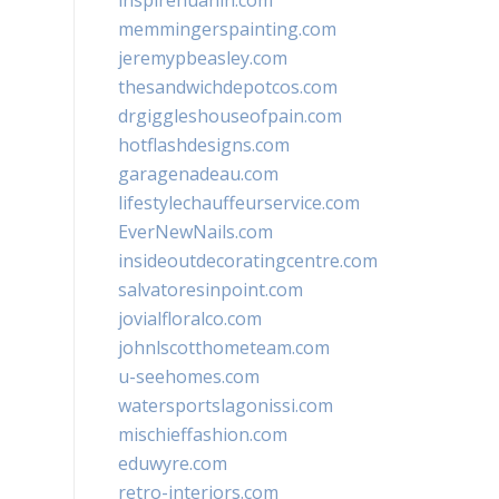
inspirehuahin.com
memmingerspainting.com
jeremypbeasley.com
thesandwichdepotcos.com
drgiggleshouseofpain.com
hotflashdesigns.com
garagenadeau.com
lifestylechauffeurservice.com
EverNewNails.com
insideoutdecoratingcentre.com
salvatoresinpoint.com
jovialfloralco.com
johnlscotthometeam.com
u-seehomes.com
watersportslagonissi.com
mischieffashion.com
eduwyre.com
retro-interiors.com