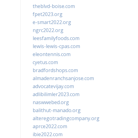
theblvd-boise.com
fpet2023.org
e-smart2022.org
ngrc2022.org
leesfamilyfoods.com
lewis-lewis-cpas.com
eleontennis.com
cyetus.com
bradfordshops.com
almadenranchsanjose.com
advocatevijay.com
adlibilimler2023.com
naswwebed.org
balithut-manado.org
alteregotradingcompany.org
aprce2022.com
ibie2022.com