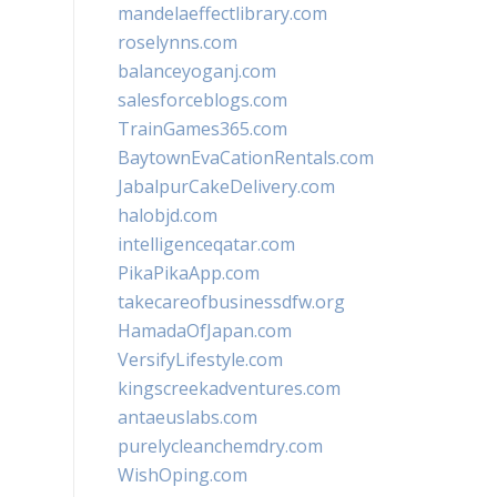
mandelaeffectlibrary.com
roselynns.com
balanceyoganj.com
salesforceblogs.com
TrainGames365.com
BaytownEvaCationRentals.com
JabalpurCakeDelivery.com
halobjd.com
intelligenceqatar.com
PikaPikaApp.com
takecareofbusinessdfw.org
HamadaOfJapan.com
VersifyLifestyle.com
kingscreekadventures.com
antaeuslabs.com
purelycleanchemdry.com
WishOping.com