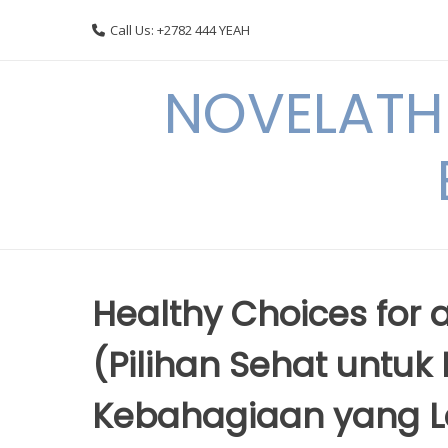
Skip
Call Us: +2782 444 YEAH
to
content
NOVELATHE
Healthy Choices for 
(Pilihan Sehat untu
Kebahagiaan yang Le