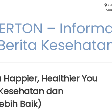
Ca
Sou
RTON – Informa
Berita Kesehata
a Happier, Healthier You
k Kesehatan dan
bih Baik)