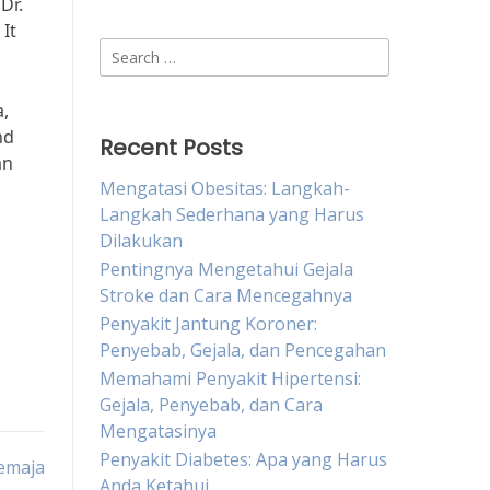
Dr.
 It
Search
for:
a,
nd
Recent Posts
an
Mengatasi Obesitas: Langkah-
Langkah Sederhana yang Harus
Dilakukan
Pentingnya Mengetahui Gejala
Stroke dan Cara Mencegahnya
Penyakit Jantung Koroner:
Penyebab, Gejala, dan Pencegahan
Memahami Penyakit Hipertensi:
Gejala, Penyebab, dan Cara
Mengatasinya
Penyakit Diabetes: Apa yang Harus
emaja
Anda Ketahui