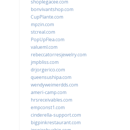
shoplegacee.com
bonvivantshop.com
CupPlante.com
mpzin.com
stcreal.com
PopUpFlea.com
valueml.com
rebeccatorresjewelry.com
jmpbliss.com
drjorgerico.com
queensushipa.com
wendyweimerdds.com
ameri-camp.com
hrsreceivables.com
empconst1.com
cinderella-support.com
bigpinkrestaurant.com