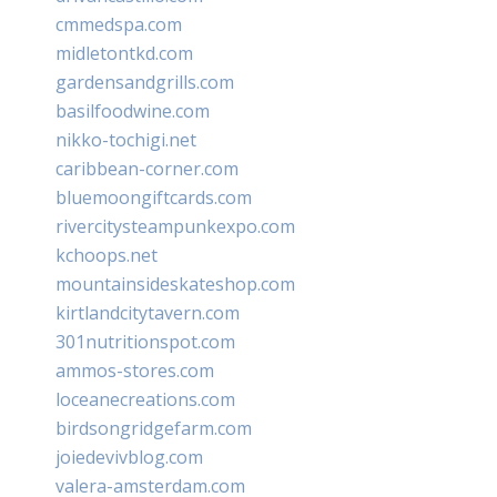
cmmedspa.com
midletontkd.com
gardensandgrills.com
basilfoodwine.com
nikko-tochigi.net
caribbean-corner.com
bluemoongiftcards.com
rivercitysteampunkexpo.com
kchoops.net
mountainsideskateshop.com
kirtlandcitytavern.com
301nutritionspot.com
ammos-stores.com
loceanecreations.com
birdsongridgefarm.com
joiedevivblog.com
valera-amsterdam.com