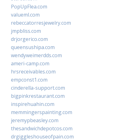
PopUpFlea.com
valueml.com
rebeccatorresjewelry.com
jmpbliss.com
drjorgerico.com
queensushipa.com
wendyweimerdds.com
ameri-camp.com
hrsreceivables.com
empconst1.com
cinderella-support.com
bigpinkrestaurant.com
inspirehuahin.com
memmingerspainting.com
jeremypbeasley.com
thesandwichdepotcos.com
drgiggleshouseofpain.com