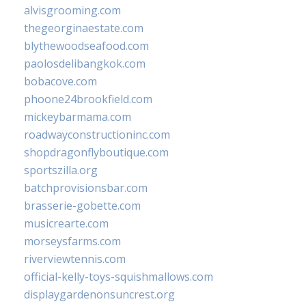
alvisgrooming.com
thegeorginaestate.com
blythewoodseafood.com
paolosdelibangkok.com
bobacove.com
phoone24brookfield.com
mickeybarmama.com
roadwayconstructioninc.com
shopdragonflyboutique.com
sportszilla.org
batchprovisionsbar.com
brasserie-gobette.com
musicrearte.com
morseysfarms.com
riverviewtennis.com
official-kelly-toys-squishmallows.com
displaygardenonsuncrest.org