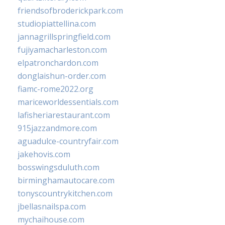
friendsofbroderickpark.com
studiopiattellina.com
jannagrillspringfield.com
fujiyamacharleston.com
elpatronchardon.com
donglaishun-order.com
fiamc-rome2022.org
mariceworldessentials.com
lafisheriarestaurant.com
915jazzandmore.com
aguadulce-countryfair.com
jakehovis.com
bosswingsduluth.com
birminghamautocare.com
tonyscountrykitchen.com
jbellasnailspa.com
mychaihouse.com