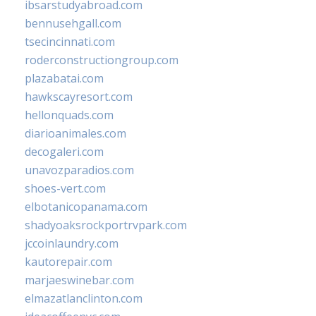
ibsarstudyabroad.com
bennusehgall.com
tsecincinnati.com
roderconstructiongroup.com
plazabatai.com
hawkscayresort.com
hellonquads.com
diarioanimales.com
decogaleri.com
unavozparadios.com
shoes-vert.com
elbotanicopanama.com
shadyoaksrockportrvpark.com
jccoinlaundry.com
kautorepair.com
marjaeswinebar.com
elmazatlanclinton.com