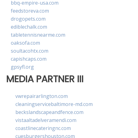
bbq-empire-usa.com
feedstoreva.com
drogopets.com
ediblechalk.com
tabletennisnearme.com
oaksofa.com
soultacohtx.com
capishcaps.com
gpsyfl.org
MEDIA PARTNER III
vwrepairarlington.com
cleaningservicebaltimore-md.com
beckslandscapeandfence.com
vistaaltadelveramendi.com
coastlinecateringnc.com
cuesburgershouston.com