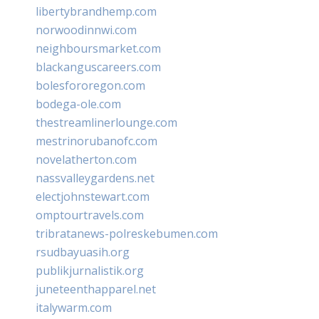
libertybrandhemp.com
norwoodinnwi.com
neighboursmarket.com
blackanguscareers.com
bolesfororegon.com
bodega-ole.com
thestreamlinerlounge.com
mestrinorubanofc.com
novelatherton.com
nassvalleygardens.net
electjohnstewart.com
omptourtravels.com
tribratanews-polreskebumen.com
rsudbayuasih.org
publikjurnalistik.org
juneteenthapparel.net
italywarm.com