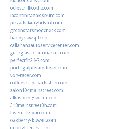
ideacoffeenyc.com
odieschillicothe.com
lacantinitagalesburg.com
pizzadeliverybristol.com
greenstarsmogcheck.com
happypawspl.com
callahansautoservicecenter.com
georgiascornermarket.com
perfectfit24-7.com
portugalprivatedriver.com
von-racer.com
coffeeshopcharleston.com
salon104mainstreet.com
alkaspringswater.com
318mainstreet8h.com
lovenailsspari.com
oakberry-kuwait.com
quartzliterary.com