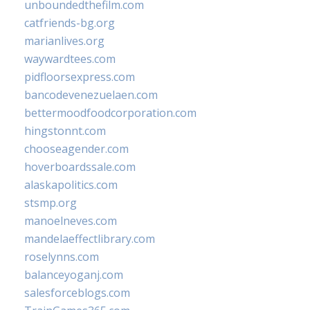
unboundedthefilm.com
catfriends-bg.org
marianlives.org
waywardtees.com
pidfloorsexpress.com
bancodevenezuelaen.com
bettermoodfoodcorporation.com
hingstonnt.com
chooseagender.com
hoverboardssale.com
alaskapolitics.com
stsmp.org
manoelneves.com
mandelaeffectlibrary.com
roselynns.com
balanceyoganj.com
salesforceblogs.com