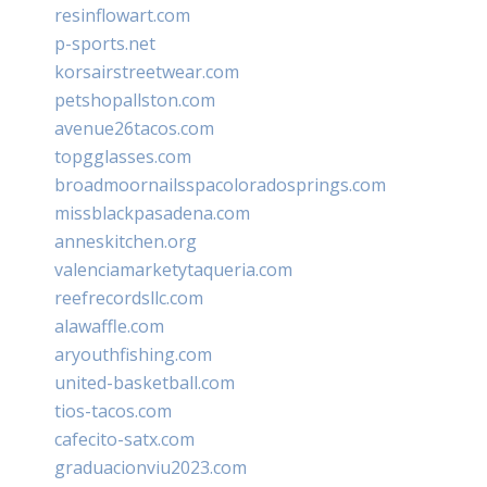
resinflowart.com
p-sports.net
korsairstreetwear.com
petshopallston.com
avenue26tacos.com
topgglasses.com
broadmoornailsspacoloradosprings.com
missblackpasadena.com
anneskitchen.org
valenciamarketytaqueria.com
reefrecordsllc.com
alawaffle.com
aryouthfishing.com
united-basketball.com
tios-tacos.com
cafecito-satx.com
graduacionviu2023.com