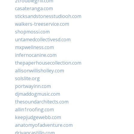
2troublegrill.com
casateranga.com
sticksandstonesstudiooh.com
walkers-treeservice.com
shopmossi.com
untamedcollectivesd.com
mxpwellness.com
infernocanine.com
thepaperhousecollection.com
allisonwillisholley.com
solslite.org
portwayinn.com
djmaddogmusic.com
thesoundarchitects.com
allin1roofing.com
keepjudgewebb.com
anatomyofadventure.com
drivancastillo.com