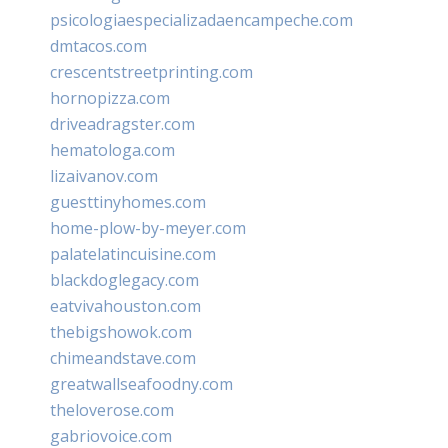
psicologiaespecializadaencampeche.com
dmtacos.com
crescentstreetprinting.com
hornopizza.com
driveadragster.com
hematologa.com
lizaivanov.com
guesttinyhomes.com
home-plow-by-meyer.com
palatelatincuisine.com
blackdoglegacy.com
eatvivahouston.com
thebigshowok.com
chimeandstave.com
greatwallseafoodny.com
theloverose.com
gabriovoice.com