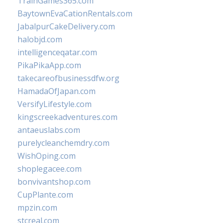
TrainGames365.com
BaytownEvaCationRentals.com
JabalpurCakeDelivery.com
halobjd.com
intelligenceqatar.com
PikaPikaApp.com
takecareofbusinessdfw.org
HamadaOfJapan.com
VersifyLifestyle.com
kingscreekadventures.com
antaeuslabs.com
purelycleanchemdry.com
WishOping.com
shoplegacee.com
bonvivantshop.com
CupPlante.com
mpzin.com
stcreal.com