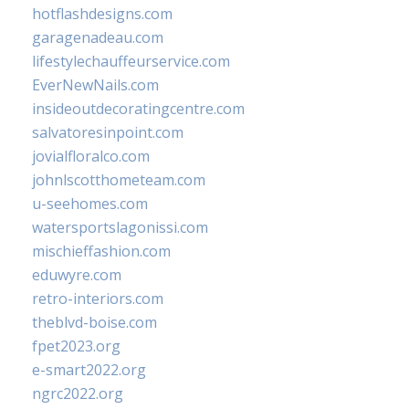
hotflashdesigns.com
garagenadeau.com
lifestylechauffeurservice.com
EverNewNails.com
insideoutdecoratingcentre.com
salvatoresinpoint.com
jovialfloralco.com
johnlscotthometeam.com
u-seehomes.com
watersportslagonissi.com
mischieffashion.com
eduwyre.com
retro-interiors.com
theblvd-boise.com
fpet2023.org
e-smart2022.org
ngrc2022.org