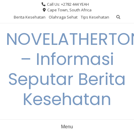
Skip
Call Us: +2782 444 YEAH
to
Cape Town, South Africa
content
Berita Kesehatan
Olahraga Sehat
Tips Kesehatan
NOVELATHERTO
– Informasi
Seputar Berita
Kesehatan
Menu