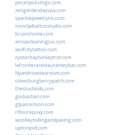
pecanjackstogo.com
zengardendayspa.com
sparklejewelryinc.com
ironcladtattoostudio.com
bruinshome.com
annascleaningsvc.com
wolfcitytattoo.com
oysterbayturkeytrot.com
lafronterarestauranteybar.com
lilyandrosetearoom.com
olivesburgberrypatch.com
theslushkids.com
giobastian.com
glpascensori.com
rifloorepoxy.com
woolleymillingandpaving.com
uptonpvd.com