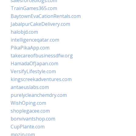
salesforceblogs.com
TrainGames365.com
BaytownEvaCationRentals.com
JabalpurCakeDelivery.com
halobjd.com
intelligenceqatar.com
PikaPikaApp.com
takecareofbusinessdfw.org
HamadaOfJapan.com
VersifyLifestyle.com
kingscreekadventures.com
antaeuslabs.com
purelycleanchemdry.com
WishOping.com
shoplegacee.com
bonvivantshop.com
CupPlante.com
mpzin.com