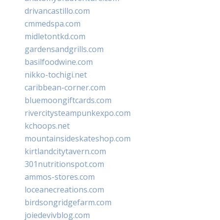
drivancastillo.com
cmmedspa.com
midletontkd.com
gardensandgrills.com
basilfoodwine.com
nikko-tochigi.net
caribbean-corner.com
bluemoongiftcards.com
rivercitysteampunkexpo.com
kchoops.net
mountainsideskateshop.com
kirtlandcitytavern.com
301nutritionspot.com
ammos-stores.com
loceanecreations.com
birdsongridgefarm.com
joiedevivblog.com