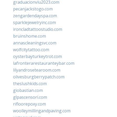
graduacionviu2023.com
pecanjackstogo.com
zengardendayspa.com
sparklejewelryinc.com
ironcladtattoostudio.com
bruinshome.com
annascleaningsvc.com
wolfcitytattoo.com
oysterbayturkeytrot.com
lafronterarestauranteybar.com
lilyandrosetearoom.com
olivesburgberrypatch.com
theslushkids.com
giobastian.com
glpascensori.com
rifloorepoxy.com
woolleymillingandpaving.com