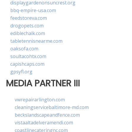
displaygardenonsuncrest.org
bbq-empire-usa.com
feedstoreva.com
drogopets.com
ediblechalk.com
tabletennisnearme.com
oaksofa.com
soultacohtx.com
capishcaps.com
gpsyfl.org
MEDIA PARTNER III
vwrepairarlington.com
cleaningservicebaltimore-md.com
beckslandscapeandfence.com
vistaaltadelveramendi.com
coastlinecateringnc.com