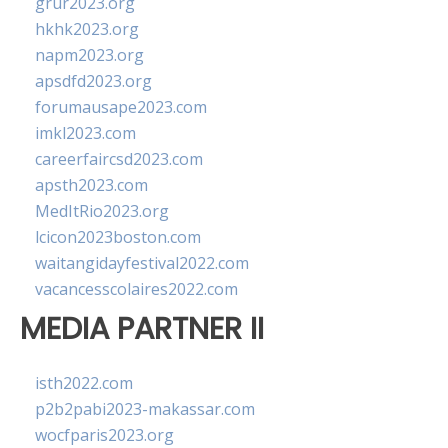
grur2023.org
hkhk2023.org
napm2023.org
apsdfd2023.org
forumausape2023.com
imkl2023.com
careerfaircsd2023.com
apsth2023.com
MedItRio2023.org
lcicon2023boston.com
waitangidayfestival2022.com
vacancesscolaires2022.com
MEDIA PARTNER II
isth2022.com
p2b2pabi2023-makassar.com
wocfparis2023.org