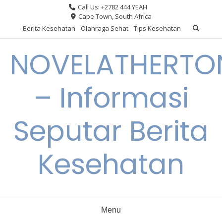
Skip
Call Us: +2782 444 YEAH
to
Cape Town, South Africa
content
Berita Kesehatan
Olahraga Sehat
Tips Kesehatan
NOVELATHERTO
– Informasi
Seputar Berita
Kesehatan
Menu