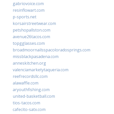
gabriovoice.com
resinflowart.com
p-sports.net
korsairstreetwear.com
petshopallston.com
avenue26tacos.com
topgglasses.com
broadmoornailsspacoloradosprings.com
missblackpasadena.com
anneskitchen.org
valenciamarketytaqueria.com
reefrecordsllc.com
alawaffle.com
aryouthfishing.com
united-basketball.com
tios-tacos.com
cafecito-satx.com