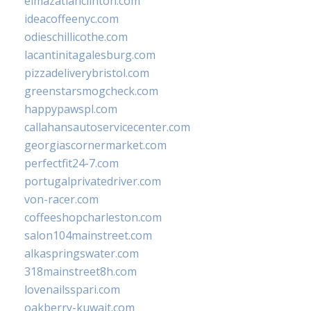
elmazatlanclinton.com
ideacoffeenyc.com
odieschillicothe.com
lacantinitagalesburg.com
pizzadeliverybristol.com
greenstarsmogcheck.com
happypawspl.com
callahansautoservicecenter.com
georgiascornermarket.com
perfectfit24-7.com
portugalprivatedriver.com
von-racer.com
coffeeshopcharleston.com
salon104mainstreet.com
alkaspringswater.com
318mainstreet8h.com
lovenailsspari.com
oakberry-kuwait.com