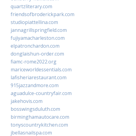
quartzliterary.com
friendsofbroderickpark.com
studiopiattellina.com
jannagrillspringfield.com
fujiyamacharleston.com
elpatronchardon.com
donglaishun-order.com
fiamc-rome2022.org
mariceworldessentials.com
lafisheriarestaurant.com
915jazzandmore.com
aguadulce-countryfair.com
jakehovis.com
bosswingsduluth.com
birminghamautocare.com
tonyscountrykitchen.com
jbellasnailspa.com