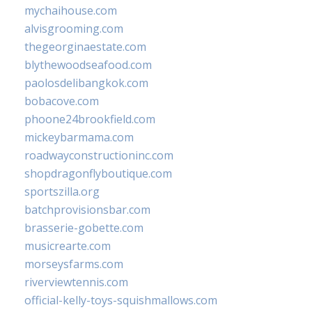
mychaihouse.com
alvisgrooming.com
thegeorginaestate.com
blythewoodseafood.com
paolosdelibangkok.com
bobacove.com
phoone24brookfield.com
mickeybarmama.com
roadwayconstructioninc.com
shopdragonflyboutique.com
sportszilla.org
batchprovisionsbar.com
brasserie-gobette.com
musicrearte.com
morseysfarms.com
riverviewtennis.com
official-kelly-toys-squishmallows.com