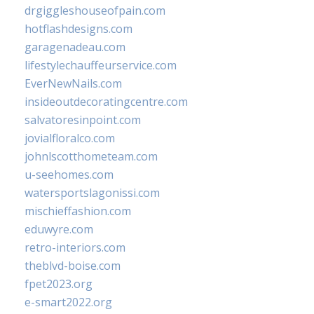
drgiggleshouseofpain.com
hotflashdesigns.com
garagenadeau.com
lifestylechauffeurservice.com
EverNewNails.com
insideoutdecoratingcentre.com
salvatoresinpoint.com
jovialfloralco.com
johnlscotthometeam.com
u-seehomes.com
watersportslagonissi.com
mischieffashion.com
eduwyre.com
retro-interiors.com
theblvd-boise.com
fpet2023.org
e-smart2022.org