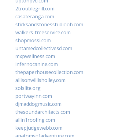
uptonpvd.com
2troublegrill.com
casateranga.com
sticksandstonesstudiooh.com
walkers-treeservice.com
shopmossi.com
untamedcollectivesd.com
mxpwellness.com
infernocanine.com
thepaperhousecollection.com
allisonwillisholley.com
solslite.org
portwayinn.com
djmaddogmusic.com
thesoundarchitects.com
allin1roofing.com
keepjudgewebb.com
anatomyofadventure.com