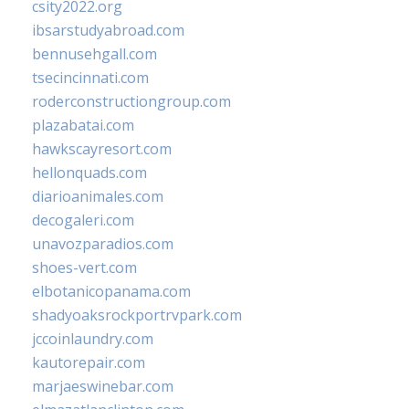
csity2022.org
ibsarstudyabroad.com
bennusehgall.com
tsecincinnati.com
roderconstructiongroup.com
plazabatai.com
hawkscayresort.com
hellonquads.com
diarioanimales.com
decogaleri.com
unavozparadios.com
shoes-vert.com
elbotanicopanama.com
shadyoaksrockportrvpark.com
jccoinlaundry.com
kautorepair.com
marjaeswinebar.com