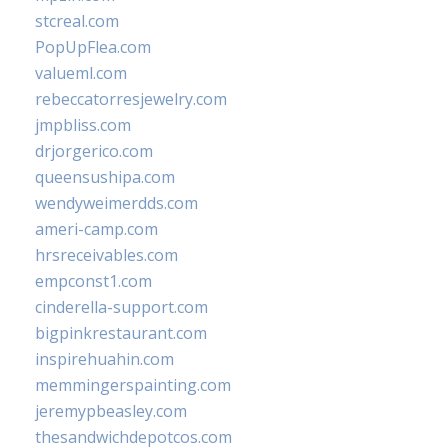
stcreal.com
PopUpFlea.com
valueml.com
rebeccatorresjewelry.com
jmpbliss.com
drjorgerico.com
queensushipa.com
wendyweimerdds.com
ameri-camp.com
hrsreceivables.com
empconst1.com
cinderella-support.com
bigpinkrestaurant.com
inspirehuahin.com
memmingerspainting.com
jeremypbeasley.com
thesandwichdepotcos.com