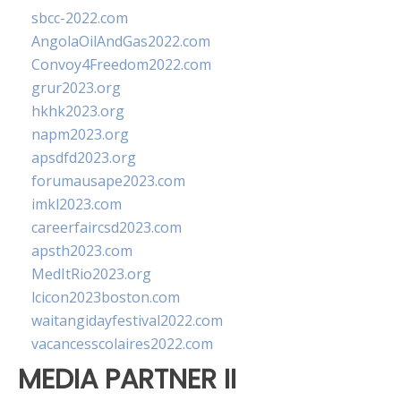
sbcc-2022.com
AngolaOilAndGas2022.com
Convoy4Freedom2022.com
grur2023.org
hkhk2023.org
napm2023.org
apsdfd2023.org
forumausape2023.com
imkl2023.com
careerfaircsd2023.com
apsth2023.com
MedItRio2023.org
lcicon2023boston.com
waitangidayfestival2022.com
vacancesscolaires2022.com
MEDIA PARTNER II