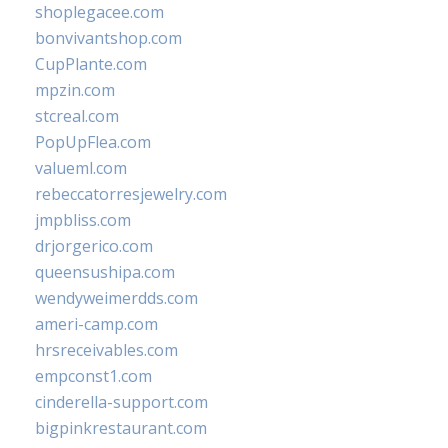
shoplegacee.com
bonvivantshop.com
CupPlante.com
mpzin.com
stcreal.com
PopUpFlea.com
valueml.com
rebeccatorresjewelry.com
jmpbliss.com
drjorgerico.com
queensushipa.com
wendyweimerdds.com
ameri-camp.com
hrsreceivables.com
empconst1.com
cinderella-support.com
bigpinkrestaurant.com