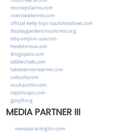
musicrearte.com
morseysfarms.com
riverviewtennis.com
official-kelly-toys-squishmallows.com
displaygardenonsuncrest.org
bbq-empire-usa.com
feedstoreva.com
drogopets.com
ediblechalk.com
tabletennisnearme.com
oaksofa.com
soultacohtx.com
capishcaps.com
gpsyfl.org
MEDIA PARTNER III
vwrepairarlington.com