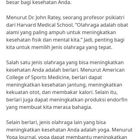
besar bagi kesehatan Anda.
Menurut Dr. John Ratey, seorang profesor psikiatri
dari Harvard Medical School, “Olahraga adalah obat
alami yang paling ampuh untuk meningkatkan
kesehatan fisik dan mental kita.” Jadi, penting bagi
kita untuk memilih jenis olahraga yang tepat.
Salah satu jenis olahraga yang bisa meningkatkan
kesehatan Anda adalah berlari. Menurut American
College of Sports Medicine, berlari dapat
meningkatkan kesehatan jantung, meningkatkan
kekuatan otot, dan membakar kalori. Selain itu,
berlari juga dapat meningkatkan produksi endorfin
yang membuat kita merasa bahagia.
Selain berlari, jenis olahraga lain yang bisa
meningkatkan kesehatan Anda adalah yoga. Menurut
Yoga Journal, yoga dapat membantu meningkatkan