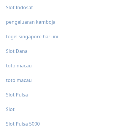
Slot Indosat
pengeluaran kamboja
togel singapore hari ini
Slot Dana
toto macau
toto macau
Slot Pulsa
Slot
Slot Pulsa 5000