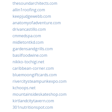
thesoundarchitects.com
allin1roofing.com
keepjudgewebb.com
anatomyofadventure.com
drivancastillo.com
cmmedspa.com
midletontkd.com
gardensandgrills.com
basilfoodwine.com
nikko-tochigi.net
caribbean-corner.com
bluemoongiftcards.com
rivercitysteampunkexpo.com
kchoops.net
mountainsideskateshop.com
kirtlandcitytavern.com
301nutritionspot.com