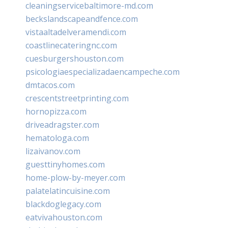
cleaningservicebaltimore-md.com
beckslandscapeandfence.com
vistaaltadelveramendi.com
coastlinecateringnc.com
cuesburgershouston.com
psicologiaespecializadaencampeche.com
dmtacos.com
crescentstreetprinting.com
hornopizza.com
driveadragster.com
hematologa.com
lizaivanov.com
guesttinyhomes.com
home-plow-by-meyer.com
palatelatincuisine.com
blackdoglegacy.com
eatvivahouston.com