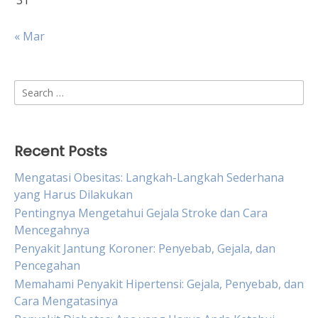
31
« Mar
Search
for:
Recent Posts
Mengatasi Obesitas: Langkah-Langkah Sederhana
yang Harus Dilakukan
Pentingnya Mengetahui Gejala Stroke dan Cara
Mencegahnya
Penyakit Jantung Koroner: Penyebab, Gejala, dan
Pencegahan
Memahami Penyakit Hipertensi: Gejala, Penyebab, dan
Cara Mengatasinya