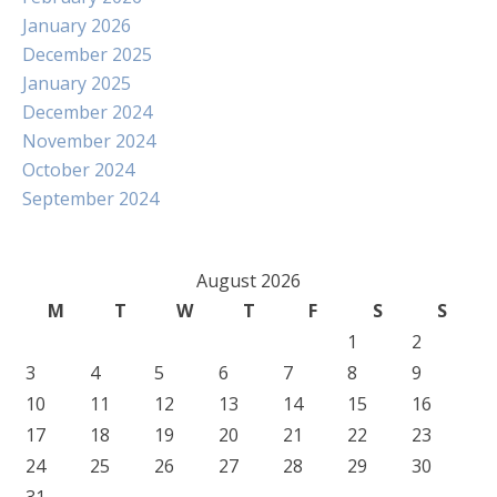
January 2026
December 2025
January 2025
December 2024
November 2024
October 2024
September 2024
August 2026
M
T
W
T
F
S
S
1
2
3
4
5
6
7
8
9
10
11
12
13
14
15
16
17
18
19
20
21
22
23
24
25
26
27
28
29
30