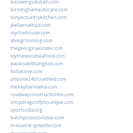
bosswingsduluth.com
birminghamautocare.com
tonyscountrykitchen.com
jbellasnailspa.com
mychaihouse.com
alvisgrooming.com
thegeorginaestate.com
blythewoodseafood.com
paolosdelibangkok.com
bobacove.com
phoone24brookfield.com
mickeybarmama.com
roadwayconstructioninc.com
shopdragonflyboutique.com
sportszilla.org
batchprovisionsbar.com
brasserie-gobette.com