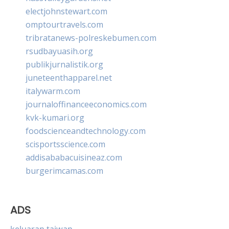
electjohnstewart.com
omptourtravels.com
tribratanews-polreskebumen.com
rsudbayuasih.org
publikjurnalistik.org
juneteenthapparel.net
italywarm.com
journaloffinanceeconomics.com
kvk-kumari.org
foodscienceandtechnology.com
scisportsscience.com
addisababacuisineaz.com
burgerimcamas.com
ADS
keluaran taiwan