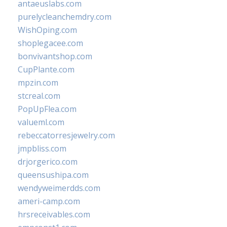
antaeuslabs.com
purelycleanchemdry.com
WishOping.com
shoplegacee.com
bonvivantshop.com
CupPlante.com
mpzin.com
stcreal.com
PopUpFlea.com
valueml.com
rebeccatorresjewelry.com
jmpbliss.com
drjorgerico.com
queensushipa.com
wendyweimerdds.com
ameri-camp.com
hrsreceivables.com