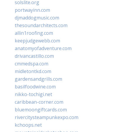
solslite.org
portwayinn.com
djmaddogmusic.com
thesoundarchitects.com
allin1roofing.com
keepjudgewebb.com
anatomyofadventure.com
drivancastillo.com
cmmedspa.com
midletontkd.com
gardensandgrills.com
basilfoodwine.com
nikko-tochigi.net
caribbean-corner.com
bluemoongiftcards.com
rivercitysteampunkexpo.com
kchoops.net