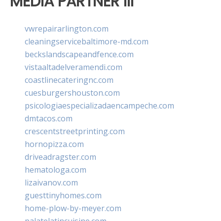
MEDIA PARTNER III
vwrepairarlington.com
cleaningservicebaltimore-md.com
beckslandscapeandfence.com
vistaaltadelveramendi.com
coastlinecateringnc.com
cuesburgershouston.com
psicologiaespecializadaencampeche.com
dmtacos.com
crescentstreetprinting.com
hornopizza.com
driveadragster.com
hematologa.com
lizaivanov.com
guesttinyhomes.com
home-plow-by-meyer.com
palatelatincuisine.com