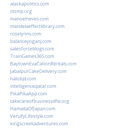
alaskapolitics.com
stsmp.org
manoelneves.com
mandelaeffectlibrary.com
roselynns.com
balanceyoganj.com
salesforceblogs.com
TrainGames365.com
BaytownEvaCationRentals.com
JabalpurCakeDelivery.com
halobjd.com
intelligenceqatar.com
PikaPikaApp.com
takecareofbusinessdfw.org
HamadaOfJapan.com
VersifyLifestyle.com
kingscreekadventures.com