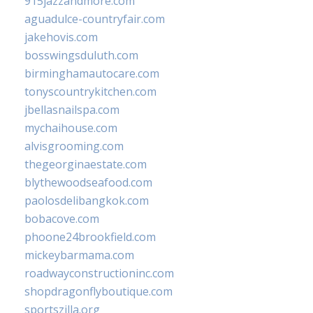
915jazzandmore.com
aguadulce-countryfair.com
jakehovis.com
bosswingsduluth.com
birminghamautocare.com
tonyscountrykitchen.com
jbellasnailspa.com
mychaihouse.com
alvisgrooming.com
thegeorginaestate.com
blythewoodseafood.com
paolosdelibangkok.com
bobacove.com
phoone24brookfield.com
mickeybarmama.com
roadwayconstructioninc.com
shopdragonflyboutique.com
sportszilla.org