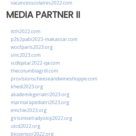
vacancesscolaires2022.com
MEDIA PARTNER II
isth2022.com
p2b2pabi2023-makassar.com
wocfparis2023.org
sinc2023.com
scdlqatar2022-qa.com
thecolumbiagrill.com
provisionscheeseandwineshoppe.com
khedi2023.org
akademikgeriatri2023.org
marmarapediatri2023.org
emchie2023.org
girisimselradyoloji2022.org
utcd2022.org
biosensor2022.org