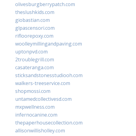
olivesburgberrypatch.com
theslushkids.com
giobastian.com
glpascensori.com
rifloorepoxy.com
woolleymillingandpaving.com
uptonpvd.com
2troublegrill.com
casateranga.com
sticksandstonesstudiooh.com
walkers-treeservice.com
shopmossi.com
untamedcollectivesd.com
mxpwellness.com
infernocanine.com
thepaperhousecollection.com
allisonwillisholley.com