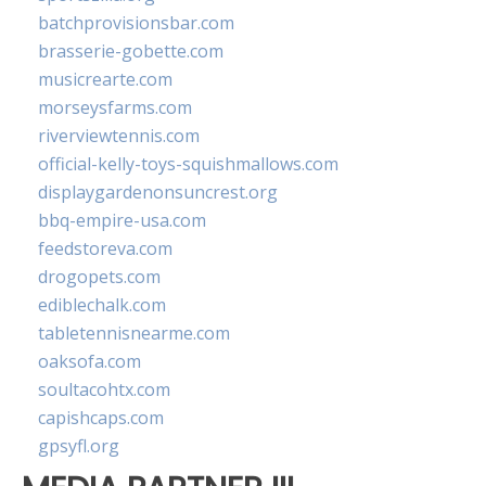
batchprovisionsbar.com
brasserie-gobette.com
musicrearte.com
morseysfarms.com
riverviewtennis.com
official-kelly-toys-squishmallows.com
displaygardenonsuncrest.org
bbq-empire-usa.com
feedstoreva.com
drogopets.com
ediblechalk.com
tabletennisnearme.com
oaksofa.com
soultacohtx.com
capishcaps.com
gpsyfl.org