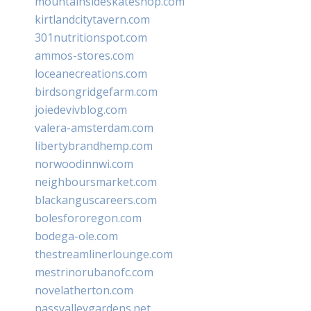
mountainsideskateshop.com
kirtlandcitytavern.com
301nutritionspot.com
ammos-stores.com
loceanecreations.com
birdsongridgefarm.com
joiedevivblog.com
valera-amsterdam.com
libertybrandhemp.com
norwoodinnwi.com
neighboursmarket.com
blackanguscareers.com
bolesfororegon.com
bodega-ole.com
thestreamlinerlounge.com
mestrinorubanofc.com
novelatherton.com
nassvalleygardens.net