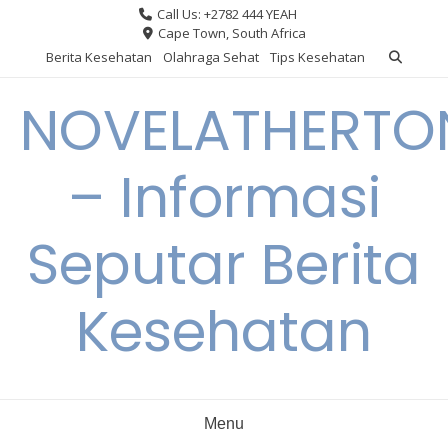
Skip
Call Us: +2782 444 YEAH
to
Cape Town, South Africa
content
Berita Kesehatan
Olahraga Sehat
Tips Kesehatan
NOVELATHERTO
– Informasi
Seputar Berita
Kesehatan
Menu