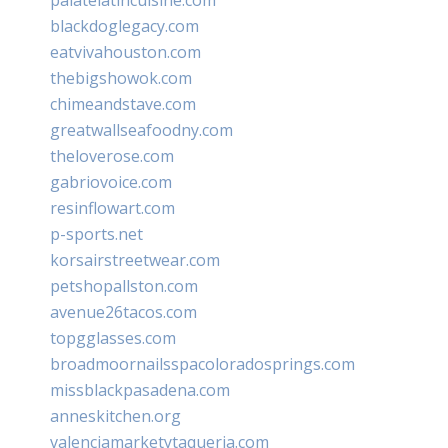
blackdoglegacy.com
eatvivahouston.com
thebigshowok.com
chimeandstave.com
greatwallseafoodny.com
theloverose.com
gabriovoice.com
resinflowart.com
p-sports.net
korsairstreetwear.com
petshopallston.com
avenue26tacos.com
topgglasses.com
broadmoornailsspacoloradosprings.com
missblackpasadena.com
anneskitchen.org
valenciamarketytaqueria.com