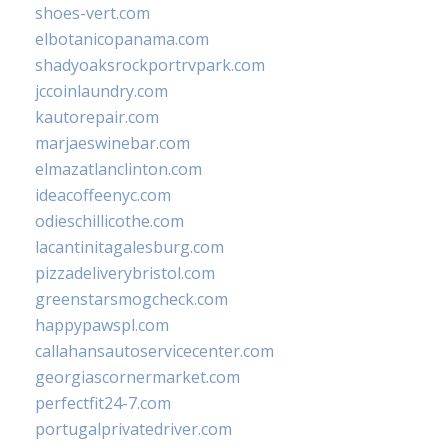
shoes-vert.com
elbotanicopanama.com
shadyoaksrockportrvpark.com
jccoinlaundry.com
kautorepair.com
marjaeswinebar.com
elmazatlanclinton.com
ideacoffeenyc.com
odieschillicothe.com
lacantinitagalesburg.com
pizzadeliverybristol.com
greenstarsmogcheck.com
happypawspl.com
callahansautoservicecenter.com
georgiascornermarket.com
perfectfit24-7.com
portugalprivatedriver.com