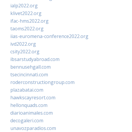
ialp2022.org
klivet2022.org
ifac-hms2022.org
taoms2022.org
iias-euromena-conference2022.org
ivd2022.org
csity2022.org
ibsarstudyabroad.com
bennusehgall.com
tsecincinnati.com
roderconstructiongroup.com
plazabatai.com
hawkscayresort.com
hellonquads.com
diarioanimales.com
decogaleri.com
unavozparadios.com