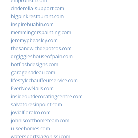
empconst1.com
cinderella-support.com
bigpinkrestaurant.com
inspirehuahin.com
memmingerspainting.com
jeremypbeasley.com
thesandwichdepotcos.com
drgiggleshouseofpain.com
hotflashdesigns.com
garagenadeau.com
lifestylechauffeurservice.com
EverNewNails.com
insideoutdecoratingcentre.com
salvatoresinpoint.com
jovialfloralco.com
johnlscotthometeam.com
u-seehomes.com
watersportslagonissi.com