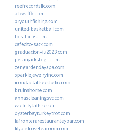
reefrecordsllc.com
alawaffle.com
aryouthfishing.com
united-basketball.com
tios-tacos.com
cafecito-satx.com
graduacionviu2023.com
pecanjackstogo.com
zengardendayspa.com
sparklejewelryinc.com
ironcladtattoostudio.com
bruinshome.com
annascleaningsvc.com
wolfcitytattoo.com
oysterbayturkeytrot.com
lafronterarestauranteybar.com
lilyandrosetearoom.com