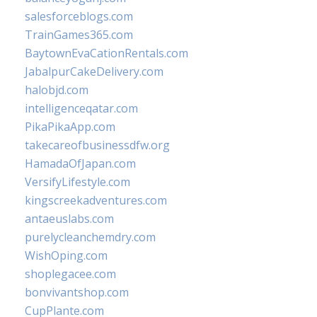
salesforceblogs.com
TrainGames365.com
BaytownEvaCationRentals.com
JabalpurCakeDelivery.com
halobjd.com
intelligenceqatar.com
PikaPikaApp.com
takecareofbusinessdfw.org
HamadaOfJapan.com
VersifyLifestyle.com
kingscreekadventures.com
antaeuslabs.com
purelycleanchemdry.com
WishOping.com
shoplegacee.com
bonvivantshop.com
CupPlante.com