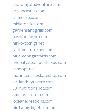
anatomyofadventure.com
drivancastillo.com
cmmedspa.com
midletontkd.com
gardensandgrills.com
basilfoodwine.com
nikko-tochigi.net
caribbean-corner.com
bluemoongiftcards.com
rivercitysteampunkexpo.com
kchoops.net
mountainsideskateshop.com
kirtlandcitytavern.com
301nutritionspot.com
ammos-stores.com
loceanecreations.com
birdsongridgefarm.com