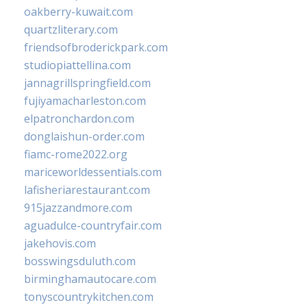
oakberry-kuwait.com
quartzliterary.com
friendsofbroderickpark.com
studiopiattellina.com
jannagrillspringfield.com
fujiyamacharleston.com
elpatronchardon.com
donglaishun-order.com
fiamc-rome2022.org
mariceworldessentials.com
lafisheriarestaurant.com
915jazzandmore.com
aguadulce-countryfair.com
jakehovis.com
bosswingsduluth.com
birminghamautocare.com
tonyscountrykitchen.com