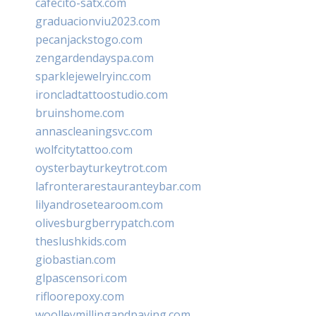
cafecito-satx.com
graduacionviu2023.com
pecanjackstogo.com
zengardendayspa.com
sparklejewelryinc.com
ironcladtattoostudio.com
bruinshome.com
annascleaningsvc.com
wolfcitytattoo.com
oysterbayturkeytrot.com
lafronterarestauranteybar.com
lilyandrosetearoom.com
olivesburgberrypatch.com
theslushkids.com
giobastian.com
glpascensori.com
rifloorepoxy.com
woolleymillingandpaving.com