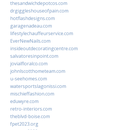
thesandwichdepotcos.com
drgiggleshouseofpain.com
hotflashdesigns.com
garagenadeau.com
lifestylechauffeurservice.com
EverNewNails.com
insideoutdecoratingcentre.com
salvatoresinpoint.com
jovialfloralco.com
johnlscotthometeam.com
u-seehomes.com
watersportslagonissi.com
mischieffashion.com
eduwyre.com
retro-interiors.com
theblvd-boise.com
fpet2023.org