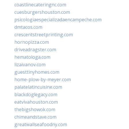
coastlinecateringnc.com
cuesburgershouston.com
psicologiaespecializadaencampeche.com
dmtacos.com
crescentstreetprinting.com
hornopizza.com
driveadragster.com
hematologa.com
lizaivanov.com
guesttinyhomes.com
home-plow-by-meyer.com
palatelatincuisine.com
blackdoglegacy.com
eatvivahouston.com
thebigshowok.com
chimeandstave.com
greatwallseafoodny.com