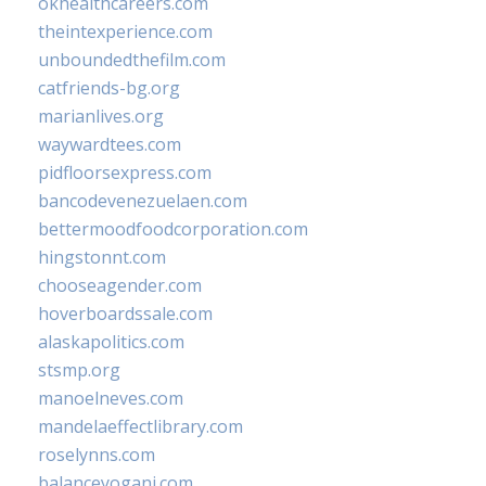
okhealthcareers.com
theintexperience.com
unboundedthefilm.com
catfriends-bg.org
marianlives.org
waywardtees.com
pidfloorsexpress.com
bancodevenezuelaen.com
bettermoodfoodcorporation.com
hingstonnt.com
chooseagender.com
hoverboardssale.com
alaskapolitics.com
stsmp.org
manoelneves.com
mandelaeffectlibrary.com
roselynns.com
balanceyoganj.com