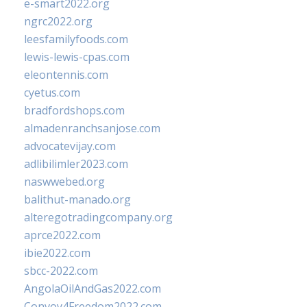
e-smart2022.org
ngrc2022.org
leesfamilyfoods.com
lewis-lewis-cpas.com
eleontennis.com
cyetus.com
bradfordshops.com
almadenranchsanjose.com
advocatevijay.com
adlibilimler2023.com
naswwebed.org
balithut-manado.org
alteregotradingcompany.org
aprce2022.com
ibie2022.com
sbcc-2022.com
AngolaOilAndGas2022.com
Convoy4Freedom2022.com