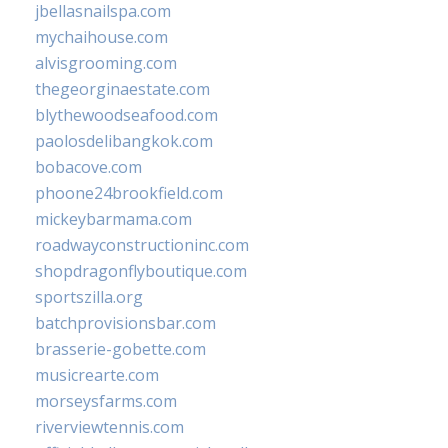
jbellasnailspa.com
mychaihouse.com
alvisgrooming.com
thegeorginaestate.com
blythewoodseafood.com
paolosdelibangkok.com
bobacove.com
phoone24brookfield.com
mickeybarmama.com
roadwayconstructioninc.com
shopdragonflyboutique.com
sportszilla.org
batchprovisionsbar.com
brasserie-gobette.com
musicrearte.com
morseysfarms.com
riverviewtennis.com