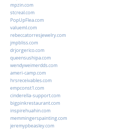
mpzin.com
stcreal.com
PopUpFlea.com
valueml.com
rebeccatorresjewelry.com
jmpbliss.com
drjorgerico.com
queensushipa.com
wendyweimerdds.com
ameri-camp.com
hrsreceivables.com
empconst1.com
cinderella-support.com
bigpinkrestaurant.com
inspirehuahin.com
memmingerspainting.com
jeremypbeasley.com