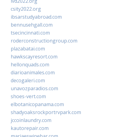
ivd2022.org
csity2022.org
ibsarstudyabroad.com
bennusehgall.com
tsecincinnati.com
roderconstructiongroup.com
plazabatai.com
hawkscayresort.com
hellonquads.com
diarioanimales.com
decogaleri.com
unavozparadios.com
shoes-vert.com
elbotanicopanama.com
shadyoaksrockportrvpark.com
jccoinlaundry.com
kautorepair.com
marjaeswinebar.com