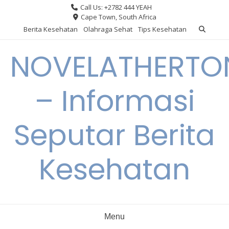
Skip
Call Us: +2782 444 YEAH
to
Cape Town, South Africa
content
Berita Kesehatan
Olahraga Sehat
Tips Kesehatan
NOVELATHERTO
– Informasi
Seputar Berita
Kesehatan
Menu