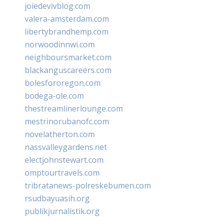
joiedevivblog.com
valera-amsterdam.com
libertybrandhemp.com
norwoodinnwi.com
neighboursmarket.com
blackanguscareers.com
bolesfororegon.com
bodega-ole.com
thestreamlinerlounge.com
mestrinorubanofc.com
novelatherton.com
nassvalleygardens.net
electjohnstewart.com
omptourtravels.com
tribratanews-polreskebumen.com
rsudbayuasih.org
publikjurnalistik.org