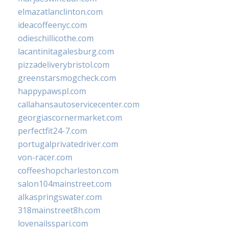
elmazatlanclinton.com
ideacoffeenyc.com
odieschillicothe.com
lacantinitagalesburg.com
pizzadeliverybristol.com
greenstarsmogcheck.com
happypawspl.com
callahansautoservicecenter.com
georgiascornermarket.com
perfectfit24-7.com
portugalprivatedriver.com
von-racer.com
coffeeshopcharleston.com
salon104mainstreet.com
alkaspringswater.com
318mainstreet8h.com
lovenailsspari.com