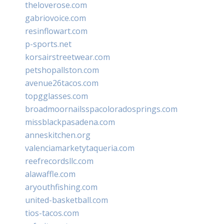
theloverose.com
gabriovoice.com
resinflowart.com
p-sports.net
korsairstreetwear.com
petshopallston.com
avenue26tacos.com
topgglasses.com
broadmoornailsspacoloradosprings.com
missblackpasadena.com
anneskitchen.org
valenciamarketytaqueria.com
reefrecordsllc.com
alawaffle.com
aryouthfishing.com
united-basketball.com
tios-tacos.com