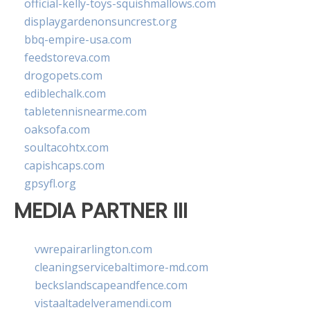
official-kelly-toys-squishmallows.com
displaygardenonsuncrest.org
bbq-empire-usa.com
feedstoreva.com
drogopets.com
ediblechalk.com
tabletennisnearme.com
oaksofa.com
soultacohtx.com
capishcaps.com
gpsyfl.org
MEDIA PARTNER III
vwrepairarlington.com
cleaningservicebaltimore-md.com
beckslandscapeandfence.com
vistaaltadelveramendi.com