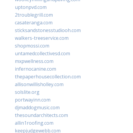
uptonpvd.com
2troublegrill.com
casateranga.com
sticksandstonesstudiooh.com
walkers-treeservice.com
shopmossi.com
untamedcollectivesd.com
mxpwellness.com
infernocanine.com
thepaperhousecollection.com
allisonwillisholley.com
solslite.org
portwayinn.com
djmaddogmusic.com
thesoundarchitects.com
allin1roofing.com
keepjudgewebb.com