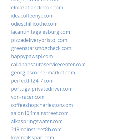
elmazatlanclinton.com
ideacoffeenyc.com
odieschillicothe.com
lacantinitagalesburg.com
pizzadeliverybristol.com
greenstarsmogcheck.com
happypawspl.com
callahansautoservicecenter.com
georgiascornermarket.com
perfectfit24-7.com
portugalprivatedriver.com
von-racer.com
coffeeshopcharleston.com
salon104mainstreet.com
alkaspringswater.com
318mainstreet8h.com
lovenailsspari.com