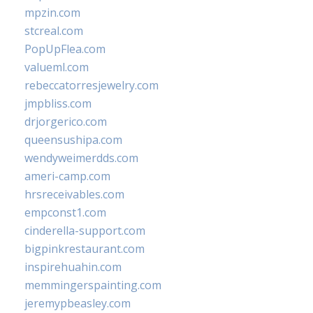
mpzin.com
stcreal.com
PopUpFlea.com
valueml.com
rebeccatorresjewelry.com
jmpbliss.com
drjorgerico.com
queensushipa.com
wendyweimerdds.com
ameri-camp.com
hrsreceivables.com
empconst1.com
cinderella-support.com
bigpinkrestaurant.com
inspirehuahin.com
memmingerspainting.com
jeremypbeasley.com