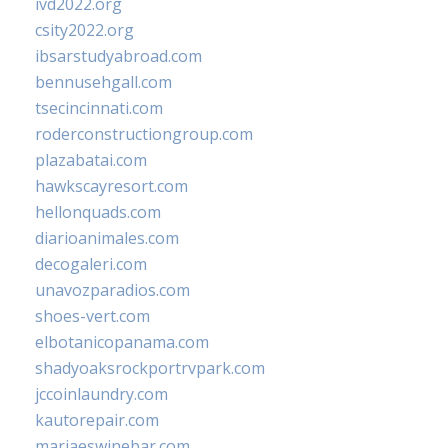
ivd2022.org
csity2022.org
ibsarstudyabroad.com
bennusehgall.com
tsecincinnati.com
roderconstructiongroup.com
plazabatai.com
hawkscayresort.com
hellonquads.com
diarioanimales.com
decogaleri.com
unavozparadios.com
shoes-vert.com
elbotanicopanama.com
shadyoaksrockportrvpark.com
jccoinlaundry.com
kautorepair.com
marjaeswinebar.com