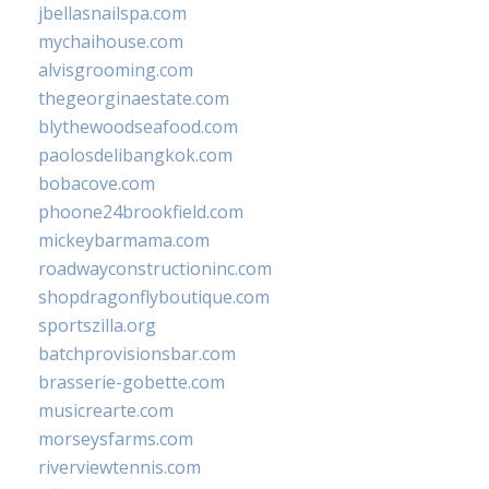
jbellasnailspa.com
mychaihouse.com
alvisgrooming.com
thegeorginaestate.com
blythewoodseafood.com
paolosdelibangkok.com
bobacove.com
phoone24brookfield.com
mickeybarmama.com
roadwayconstructioninc.com
shopdragonflyboutique.com
sportszilla.org
batchprovisionsbar.com
brasserie-gobette.com
musicrearte.com
morseysfarms.com
riverviewtennis.com