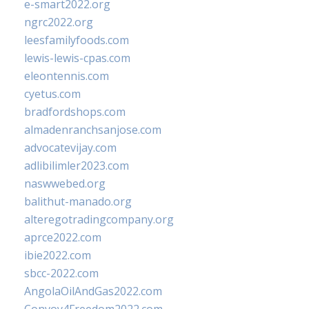
e-smart2022.org
ngrc2022.org
leesfamilyfoods.com
lewis-lewis-cpas.com
eleontennis.com
cyetus.com
bradfordshops.com
almadenranchsanjose.com
advocatevijay.com
adlibilimler2023.com
naswwebed.org
balithut-manado.org
alteregotradingcompany.org
aprce2022.com
ibie2022.com
sbcc-2022.com
AngolaOilAndGas2022.com