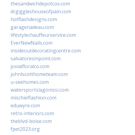
thesandwichdepotcos.com
drgiggleshouseofpain.com
hotflashdesigns.com
garagenadeau.com
lifestylechauffeurservice.com
EverNewNails.com
insideoutdecoratingcentre.com
salvatoresinpoint.com
jovialfloralco.com
johnlscotthometeam.com
u-seehomes.com
watersportslagonissi.com
mischieffashion.com
eduwyre.com
retro-interiors.com
theblvd-boise.com
fpet2023.org