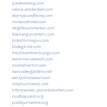
joiedevivblog.com
valera-amsterdam.com
libertybrandhemp.com
norwoodinnwi.com
neighboursmarket.com
blackanguscareers.com
bolesfororegon.com
bodega-ole.com
thestreamlinerlounge.com
mestrinorubanofc.com
novelatherton.com
nassvalleygardens.net
electjohnstewart.com
omptourtravels.com
tribratanews-polreskebumen.com
rsudbayuasih.org
publikjurnalistik.org