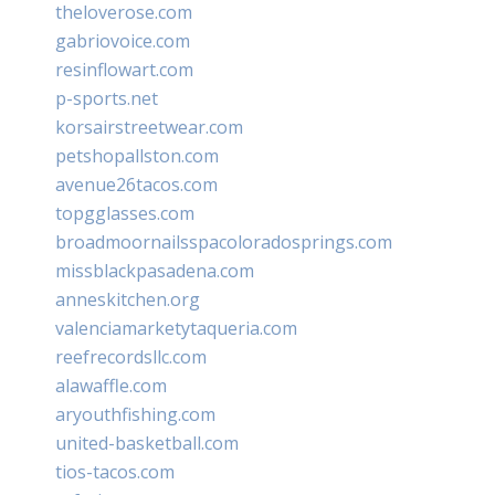
theloverose.com
gabriovoice.com
resinflowart.com
p-sports.net
korsairstreetwear.com
petshopallston.com
avenue26tacos.com
topgglasses.com
broadmoornailsspacoloradosprings.com
missblackpasadena.com
anneskitchen.org
valenciamarketytaqueria.com
reefrecordsllc.com
alawaffle.com
aryouthfishing.com
united-basketball.com
tios-tacos.com