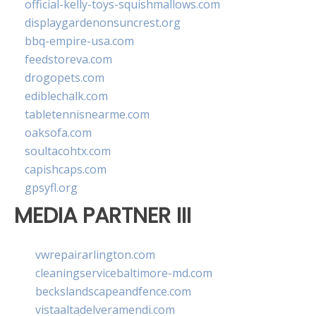
official-kelly-toys-squishmallows.com
displaygardenonsuncrest.org
bbq-empire-usa.com
feedstoreva.com
drogopets.com
ediblechalk.com
tabletennisnearme.com
oaksofa.com
soultacohtx.com
capishcaps.com
gpsyfl.org
MEDIA PARTNER III
vwrepairarlington.com
cleaningservicebaltimore-md.com
beckslandscapeandfence.com
vistaaltadelveramendi.com