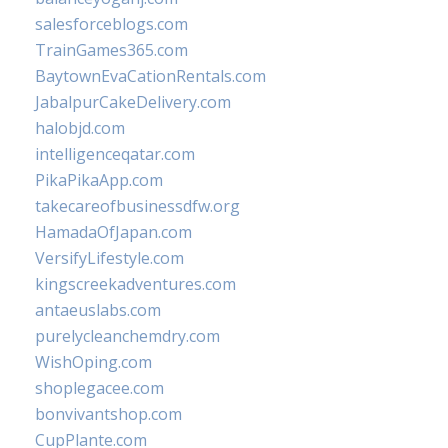
salesforceblogs.com
TrainGames365.com
BaytownEvaCationRentals.com
JabalpurCakeDelivery.com
halobjd.com
intelligenceqatar.com
PikaPikaApp.com
takecareofbusinessdfw.org
HamadaOfJapan.com
VersifyLifestyle.com
kingscreekadventures.com
antaeuslabs.com
purelycleanchemdry.com
WishOping.com
shoplegacee.com
bonvivantshop.com
CupPlante.com