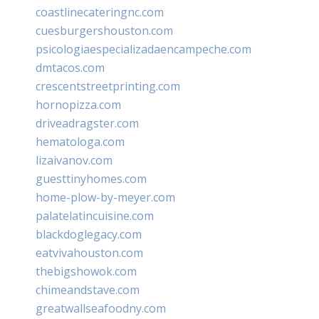
coastlinecateringnc.com
cuesburgershouston.com
psicologiaespecializadaencampeche.com
dmtacos.com
crescentstreetprinting.com
hornopizza.com
driveadragster.com
hematologa.com
lizaivanov.com
guesttinyhomes.com
home-plow-by-meyer.com
palatelatincuisine.com
blackdoglegacy.com
eatvivahouston.com
thebigshowok.com
chimeandstave.com
greatwallseafoodny.com