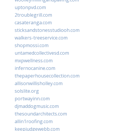
uptonpvd.com
2troublegrill.com
casateranga.com
sticksandstonesstudiooh.com
walkers-treeservice.com
shopmossi.com
untamedcollectivesd.com
mxpwellness.com
infernocanine.com
thepaperhousecollection.com
allisonwillisholley.com
solslite.org
portwayinn.com
djmaddogmusic.com
thesoundarchitects.com
allin1roofing.com
keepjudgewebb.com