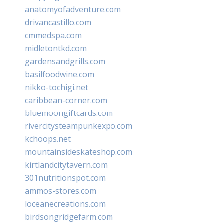
anatomyofadventure.com
drivancastillo.com
cmmedspa.com
midletontkd.com
gardensandgrills.com
basilfoodwine.com
nikko-tochigi.net
caribbean-corner.com
bluemoongiftcards.com
rivercitysteampunkexpo.com
kchoops.net
mountainsideskateshop.com
kirtlandcitytavern.com
301nutritionspot.com
ammos-stores.com
loceanecreations.com
birdsongridgefarm.com