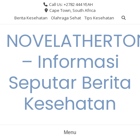
Skip
Call Us: +2782 444 YEAH
to
Cape Town, South Africa
content
Berita Kesehatan
Olahraga Sehat
Tips Kesehatan
NOVELATHERTO
– Informasi
Seputar Berita
Kesehatan
Menu