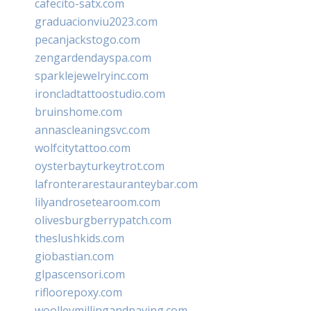
cafecito-satx.com
graduacionviu2023.com
pecanjackstogo.com
zengardendayspa.com
sparklejewelryinc.com
ironcladtattoostudio.com
bruinshome.com
annascleaningsvc.com
wolfcitytattoo.com
oysterbayturkeytrot.com
lafronterarestauranteybar.com
lilyandrosetearoom.com
olivesburgberrypatch.com
theslushkids.com
giobastian.com
glpascensori.com
rifloorepoxy.com
woolleymillingandpaving.com