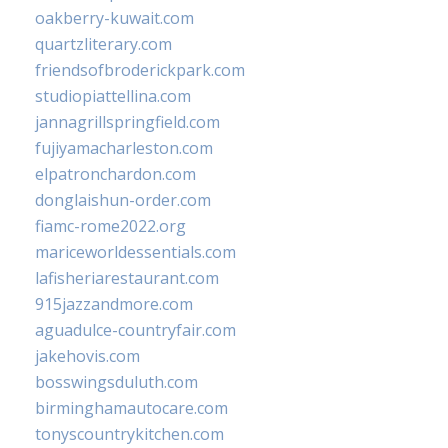
oakberry-kuwait.com
quartzliterary.com
friendsofbroderickpark.com
studiopiattellina.com
jannagrillspringfield.com
fujiyamacharleston.com
elpatronchardon.com
donglaishun-order.com
fiamc-rome2022.org
mariceworldessentials.com
lafisheriarestaurant.com
915jazzandmore.com
aguadulce-countryfair.com
jakehovis.com
bosswingsduluth.com
birminghamautocare.com
tonyscountrykitchen.com