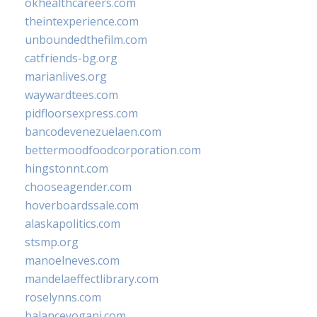
okhealthcareers.com
theintexperience.com
unboundedthefilm.com
catfriends-bg.org
marianlives.org
waywardtees.com
pidfloorsexpress.com
bancodevenezuelaen.com
bettermoodfoodcorporation.com
hingstonnt.com
chooseagender.com
hoverboardssale.com
alaskapolitics.com
stsmp.org
manoelneves.com
mandelaeffectlibrary.com
roselynns.com
balanceyoganj.com