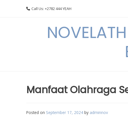
Skip
Call Us: +2782 444 YEAH
to
content
NOVELATHE
Manfaat Olahraga Se
Posted on
September 17, 2024
by
adminnov