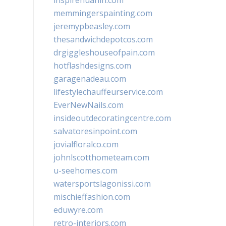
inspirehuahin.com
memmingerspainting.com
jeremypbeasley.com
thesandwichdepotcos.com
drgiggleshouseofpain.com
hotflashdesigns.com
garagenadeau.com
lifestylechauffeurservice.com
EverNewNails.com
insideoutdecoratingcentre.com
salvatoresinpoint.com
jovialfloralco.com
johnlscotthometeam.com
u-seehomes.com
watersportslagonissi.com
mischieffashion.com
eduwyre.com
retro-interiors.com