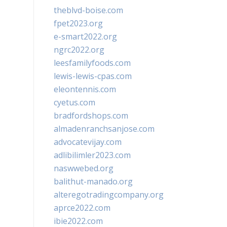
theblvd-boise.com
fpet2023.org
e-smart2022.org
ngrc2022.org
leesfamilyfoods.com
lewis-lewis-cpas.com
eleontennis.com
cyetus.com
bradfordshops.com
almadenranchsanjose.com
advocatevijay.com
adlibilimler2023.com
naswwebed.org
balithut-manado.org
alteregotradingcompany.org
aprce2022.com
ibie2022.com