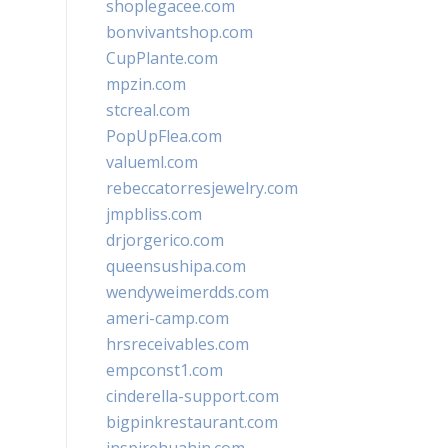
shoplegacee.com
bonvivantshop.com
CupPlante.com
mpzin.com
stcreal.com
PopUpFlea.com
valueml.com
rebeccatorresjewelry.com
jmpbliss.com
drjorgerico.com
queensushipa.com
wendyweimerdds.com
ameri-camp.com
hrsreceivables.com
empconst1.com
cinderella-support.com
bigpinkrestaurant.com