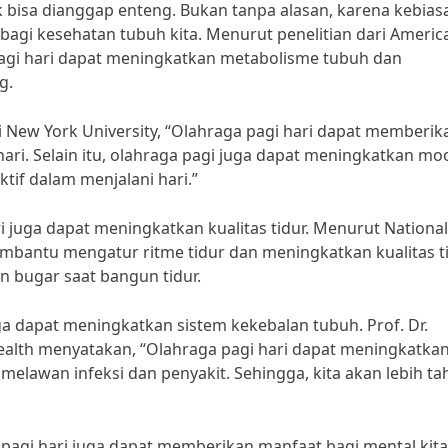
 bisa dianggap enteng. Bukan tanpa alasan, karena kebias
 bagi kesehatan tubuh kita. Menurut penelitian dari Americ
pagi hari dapat meningkatkan metabolisme tubuh dan
g.
ari New York University, “Olahraga pagi hari dapat memberik
-hari. Selain itu, olahraga pagi juga dapat meningkatkan mo
ktif dalam menjalani hari.”
i juga dapat meningkatkan kualitas tidur. Menurut National
embantu mengatur ritme tidur dan meningkatkan kualitas t
an bugar saat bangun tidur.
uga dapat meningkatkan sistem kekebalan tubuh. Prof. Dr.
 Health menyatakan, “Olahraga pagi hari dapat meningkatka
melawan infeksi dan penyakit. Sehingga, kita akan lebih ta
 pagi hari juga dapat memberikan manfaat bagi mental kita