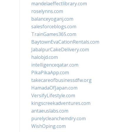
mandelaeffectlibrary.com
roselynns.com
balanceyoganj.com
salesforceblogs.com
TrainGames365.com
BaytownEvaCationRentals.com
JabalpurCakeDelivery.com
halobjd.com
intelligenceqatar.com
PikaPikaApp.com
takecareofbusinessdfw.org
HamadaOfJapan.com
VersifyLifestyle.com
kingscreekadventures.com
antaeuslabs.com
purelycleanchemdry.com
WishOping.com