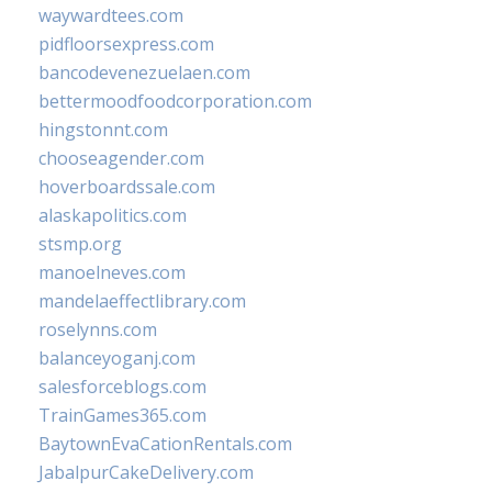
waywardtees.com
pidfloorsexpress.com
bancodevenezuelaen.com
bettermoodfoodcorporation.com
hingstonnt.com
chooseagender.com
hoverboardssale.com
alaskapolitics.com
stsmp.org
manoelneves.com
mandelaeffectlibrary.com
roselynns.com
balanceyoganj.com
salesforceblogs.com
TrainGames365.com
BaytownEvaCationRentals.com
JabalpurCakeDelivery.com