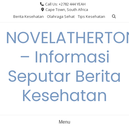
Skip
Call Us: +2782 444 YEAH
to
Cape Town, South Africa
content
Berita Kesehatan
Olahraga Sehat
Tips Kesehatan
NOVELATHERTO
– Informasi
Seputar Berita
Kesehatan
Menu