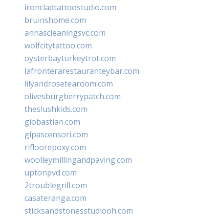
ironcladtattoostudio.com
bruinshome.com
annascleaningsvc.com
wolfcitytattoo.com
oysterbayturkeytrot.com
lafronterarestauranteybar.com
lilyandrosetearoom.com
olivesburgberrypatch.com
theslushkids.com
giobastian.com
glpascensori.com
rifloorepoxy.com
woolleymillingandpaving.com
uptonpvd.com
2troublegrill.com
casateranga.com
sticksandstonesstudiooh.com