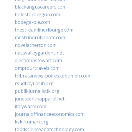
blackanguscareers.com
bolesfororegon.com
bodega-ole.com
thestreamlinerlounge.com
mestrinorubanofc.com
novelatherton.com
nassvalleygardens.net
electjohnstewart.com
omptourtravels.com
tribratanews-polreskebumen.com
rsudbayuasih.org
publikjurnalistik.org
juneteenthapparel.net
italywarm.com
journaloffinanceeconomics.com
kvk-kumari.org
foodscienceandtechnology.com