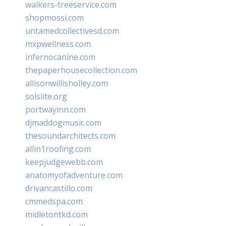
walkers-treeservice.com
shopmossi.com
untamedcollectivesd.com
mxpwellness.com
infernocanine.com
thepaperhousecollection.com
allisonwillisholley.com
solslite.org
portwayinn.com
djmaddogmusic.com
thesoundarchitects.com
allin1roofing.com
keepjudgewebb.com
anatomyofadventure.com
drivancastillo.com
cmmedspa.com
midletontkd.com