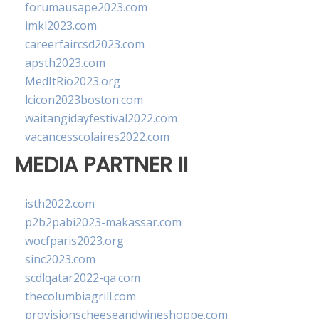
forumausape2023.com
imkl2023.com
careerfaircsd2023.com
apsth2023.com
MedItRio2023.org
lcicon2023boston.com
waitangidayfestival2022.com
vacancesscolaires2022.com
MEDIA PARTNER II
isth2022.com
p2b2pabi2023-makassar.com
wocfparis2023.org
sinc2023.com
scdlqatar2022-qa.com
thecolumbiagrill.com
provisionscheeseandwineshoppe.com