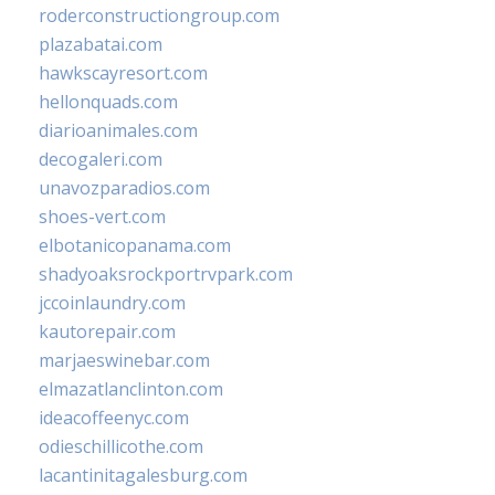
roderconstructiongroup.com
plazabatai.com
hawkscayresort.com
hellonquads.com
diarioanimales.com
decogaleri.com
unavozparadios.com
shoes-vert.com
elbotanicopanama.com
shadyoaksrockportrvpark.com
jccoinlaundry.com
kautorepair.com
marjaeswinebar.com
elmazatlanclinton.com
ideacoffeenyc.com
odieschillicothe.com
lacantinitagalesburg.com