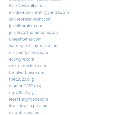
EverNewNails.com
insideoutdecoratingcentre.com
salvatoresinpoint.com
jovialfloralco.com
johnlscotthometeam.com
u-seehomes.com
watersportslagonissi.com
mischieffashion.com
eduwyre.com
retro-interiors.com
theblvd-boise.com
fpet2023.org
e-smart2022.org
ngrc2022.org
leesfamilyfoods.com
lewis-lewis-cpas.com
eleontennis.com