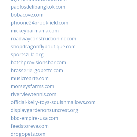
paolosdelibangkok.com
bobacove.com
phoone24brookfield.com
mickeybarmama.com
roadwayconstructioninc.com
shopdragonflyboutique.com
sportszilla.org
batchprovisionsbar.com
brasserie-gobette.com
musicrearte.com
morseysfarms.com
riverviewtennis.com
official-kelly-toys-squishmallows.com
displaygardenonsuncrest.org
bbq-empire-usa.com
feedstoreva.com
drogopets.com