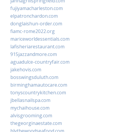
jannagrillspringfield.com
fujiyamacharleston.com
elpatronchardon.com
donglaishun-order.com
fiamc-rome2022.org
mariceworldessentials.com
lafisheriarestaurant.com
915jazzandmore.com
aguadulce-countryfair.com
jakehovis.com
bosswingsduluth.com
birminghamautocare.com
tonyscountrykitchen.com
jbellasnailspa.com
mychaihouse.com
alvisgrooming.com
thegeorginaestate.com
blythewoodseafood.com