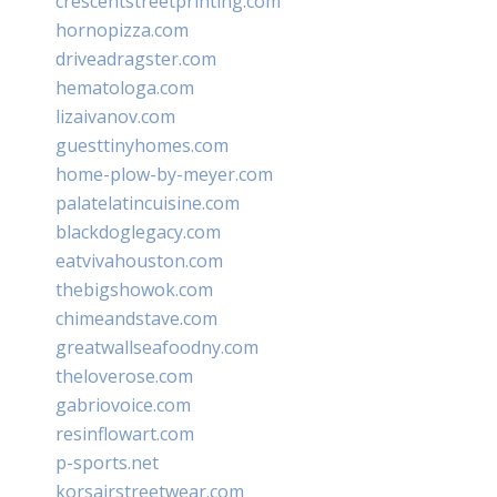
crescentstreetprinting.com
hornopizza.com
driveadragster.com
hematologa.com
lizaivanov.com
guesttinyhomes.com
home-plow-by-meyer.com
palatelatincuisine.com
blackdoglegacy.com
eatvivahouston.com
thebigshowok.com
chimeandstave.com
greatwallseafoodny.com
theloverose.com
gabriovoice.com
resinflowart.com
p-sports.net
korsairstreetwear.com