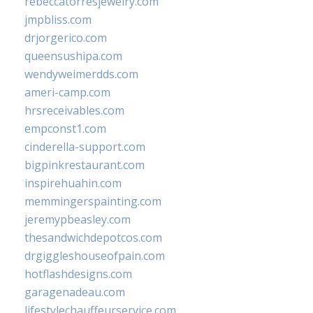
rebeccatorresjewelry.com
jmpbliss.com
drjorgerico.com
queensushipa.com
wendyweimerdds.com
ameri-camp.com
hrsreceivables.com
empconst1.com
cinderella-support.com
bigpinkrestaurant.com
inspirehuahin.com
memmingerspainting.com
jeremypbeasley.com
thesandwichdepotcos.com
drgiggleshouseofpain.com
hotflashdesigns.com
garagenadeau.com
lifestylechauffeurservice.com