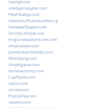
halobjd.com
intelligenceqatar.com
PikaPikaApp.com
takecareofbusinessdfw.org
HamadaOfJapan.com
VersifyLifestyle.com
kingscreekadventures.com
antaeuslabs.com
purelycleanchemdry.com
WishOping.com
shoplegacee.com
bonvivantshop.com
CupPlante.com
mpzin.com
stcreal.com
PopUpFlea.com
valueml.com