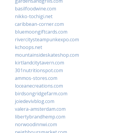
gardensandgrills.com
basilfoodwine.com
nikko-tochigi.net
caribbean-corner.com
bluemoongiftcards.com
rivercitysteampunkexpo.com
kchoops.net
mountainsideskateshop.com
kirtlandcitytavern.com
301nutritionspot.com
ammos-stores.com
loceanecreations.com
birdsongridgefarm.com
joiedevivblog.com
valera-amsterdam.com
libertybrandhemp.com
norwoodinnwi.com
neighboursmarket.com