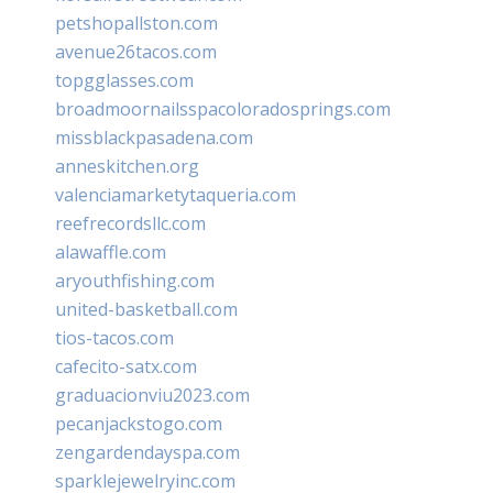
petshopallston.com
avenue26tacos.com
topgglasses.com
broadmoornailsspacoloradosprings.com
missblackpasadena.com
anneskitchen.org
valenciamarketytaqueria.com
reefrecordsllc.com
alawaffle.com
aryouthfishing.com
united-basketball.com
tios-tacos.com
cafecito-satx.com
graduacionviu2023.com
pecanjackstogo.com
zengardendayspa.com
sparklejewelryinc.com