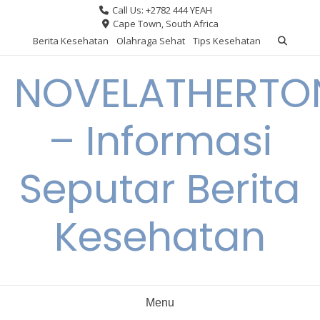
Skip
Call Us: +2782 444 YEAH
to
Cape Town, South Africa
content
Berita Kesehatan
Olahraga Sehat
Tips Kesehatan
NOVELATHERTO
– Informasi
Seputar Berita
Kesehatan
Menu