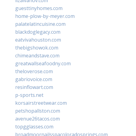
lizaivanov.com
guesttinyhomes.com
home-plow-by-meyer.com
palatelatincuisine.com
blackdoglegacy.com
eatvivahouston.com
thebigshowok.com
chimeandstave.com
greatwallseafoodny.com
theloverose.com
gabriovoice.com
resinflowart.com
p-sports.net
korsairstreetwear.com
petshopallston.com
avenue26tacos.com
topgglasses.com
broadmoornailsspacoloradosprings.com