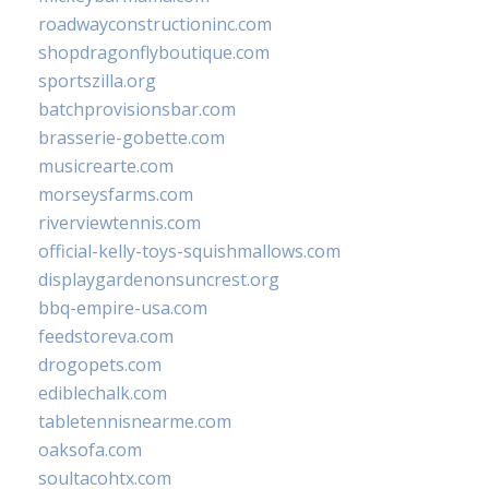
roadwayconstructioninc.com
shopdragonflyboutique.com
sportszilla.org
batchprovisionsbar.com
brasserie-gobette.com
musicrearte.com
morseysfarms.com
riverviewtennis.com
official-kelly-toys-squishmallows.com
displaygardenonsuncrest.org
bbq-empire-usa.com
feedstoreva.com
drogopets.com
ediblechalk.com
tabletennisnearme.com
oaksofa.com
soultacohtx.com