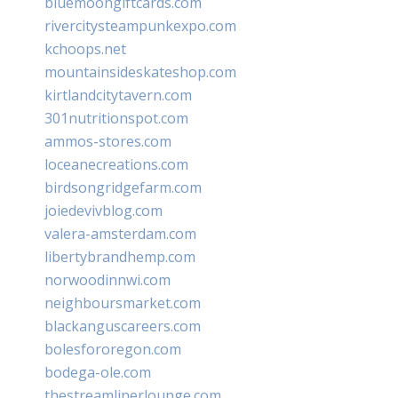
bluemoongiftcards.com
rivercitysteampunkexpo.com
kchoops.net
mountainsideskateshop.com
kirtlandcitytavern.com
301nutritionspot.com
ammos-stores.com
loceanecreations.com
birdsongridgefarm.com
joiedevivblog.com
valera-amsterdam.com
libertybrandhemp.com
norwoodinnwi.com
neighboursmarket.com
blackanguscareers.com
bolesfororegon.com
bodega-ole.com
thestreamlinerlounge.com