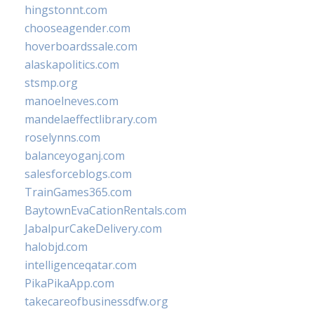
hingstonnt.com
chooseagender.com
hoverboardssale.com
alaskapolitics.com
stsmp.org
manoelneves.com
mandelaeffectlibrary.com
roselynns.com
balanceyoganj.com
salesforceblogs.com
TrainGames365.com
BaytownEvaCationRentals.com
JabalpurCakeDelivery.com
halobjd.com
intelligenceqatar.com
PikaPikaApp.com
takecareofbusinessdfw.org