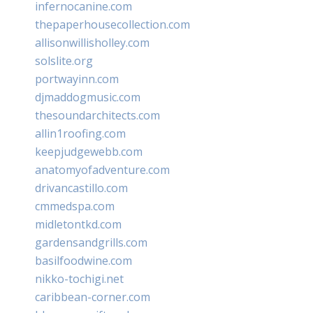
infernocanine.com
thepaperhousecollection.com
allisonwillisholley.com
solslite.org
portwayinn.com
djmaddogmusic.com
thesoundarchitects.com
allin1roofing.com
keepjudgewebb.com
anatomyofadventure.com
drivancastillo.com
cmmedspa.com
midletontkd.com
gardensandgrills.com
basilfoodwine.com
nikko-tochigi.net
caribbean-corner.com