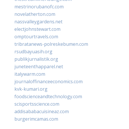
mestrinorubanofc.com
novelatherton.com
nassvalleygardens.net
electjohnstewart.com
omptourtravels.com
tribratanews-polreskebumen.com
rsudbayuasih.org
publikjurnalistik.org
juneteenthapparel.net
italywarm.com
journaloffinanceeconomics.com
kvk-kumari.org
foodscienceandtechnology.com
scisportsscience.com
addisababacuisineaz.com
burgerimcamas.com