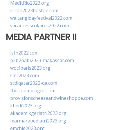
MedItRio2023.org
lcicon2023boston.com
waitangidayfestival2022.com
vacancesscolaires2022.com
MEDIA PARTNER II
isth2022.com
p2b2pabi2023-makassar.com
wocfparis2023.org
sinc2023.com
scdlqatar2022-qa.com
thecolumbiagrill.com
provisionscheeseandwineshoppe.com
khedi2023.org
akademikgeriatri2023.org
marmarapediatri2023.org
emchie2023.org