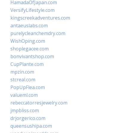
HamadaOfJapan.com
VersifyLifestyle.com
kingscreekadventures.com
antaeuslabs.com
purelycleanchemdry.com
WishOping.com
shoplegacee.com
bonvivantshop.com
CupPlante.com
mpzin.com
stcreal.com
PopUpFlea.com
valueml.com
rebeccatorresjewelry.com
jmpbliss.com
drjorgerico.com
queensushipa.com