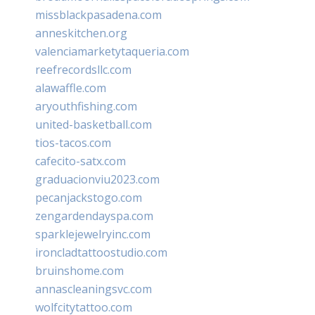
missblackpasadena.com
anneskitchen.org
valenciamarketytaqueria.com
reefrecordsllc.com
alawaffle.com
aryouthfishing.com
united-basketball.com
tios-tacos.com
cafecito-satx.com
graduacionviu2023.com
pecanjackstogo.com
zengardendayspa.com
sparklejewelryinc.com
ironcladtattoostudio.com
bruinshome.com
annascleaningsvc.com
wolfcitytattoo.com