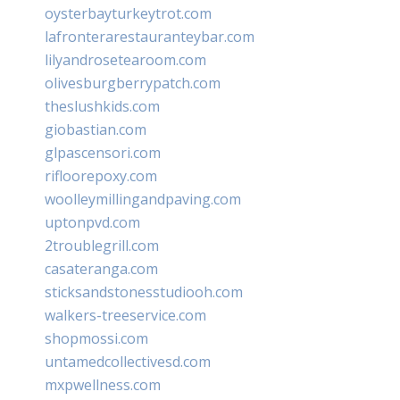
oysterbayturkeytrot.com
lafronterarestauranteybar.com
lilyandrosetearoom.com
olivesburgberrypatch.com
theslushkids.com
giobastian.com
glpascensori.com
rifloorepoxy.com
woolleymillingandpaving.com
uptonpvd.com
2troublegrill.com
casateranga.com
sticksandstonesstudiooh.com
walkers-treeservice.com
shopmossi.com
untamedcollectivesd.com
mxpwellness.com