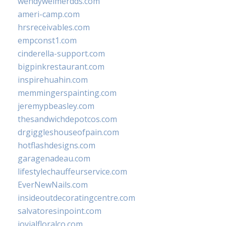
wendyweimerdds.com
ameri-camp.com
hrsreceivables.com
empconst1.com
cinderella-support.com
bigpinkrestaurant.com
inspirehuahin.com
memmingerspainting.com
jeremypbeasley.com
thesandwichdepotcos.com
drgiggleshouseofpain.com
hotflashdesigns.com
garagenadeau.com
lifestylechauffeurservice.com
EverNewNails.com
insideoutdecoratingcentre.com
salvatoresinpoint.com
jovialfloralco.com