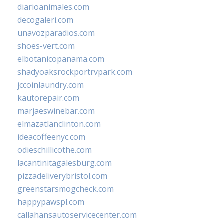
diarioanimales.com
decogaleri.com
unavozparadios.com
shoes-vert.com
elbotanicopanama.com
shadyoaksrockportrvpark.com
jccoinlaundry.com
kautorepair.com
marjaeswinebar.com
elmazatlanclinton.com
ideacoffeenyc.com
odieschillicothe.com
lacantinitagalesburg.com
pizzadeliverybristol.com
greenstarsmogcheck.com
happypawspl.com
callahansautoservicecenter.com