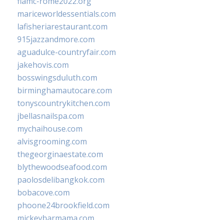
fiamc-rome2022.org
mariceworldessentials.com
lafisheriarestaurant.com
915jazzandmore.com
aguadulce-countryfair.com
jakehovis.com
bosswingsduluth.com
birminghamautocare.com
tonyscountrykitchen.com
jbellasnailspa.com
mychaihouse.com
alvisgrooming.com
thegeorginaestate.com
blythewoodseafood.com
paolosdelibangkok.com
bobacove.com
phoone24brookfield.com
mickeybarmama.com