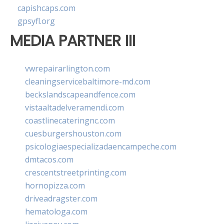
capishcaps.com
gpsyfl.org
MEDIA PARTNER III
vwrepairarlington.com
cleaningservicebaltimore-md.com
beckslandscapeandfence.com
vistaaltadelveramendi.com
coastlinecateringnc.com
cuesburgershouston.com
psicologiaespecializadaencampeche.com
dmtacos.com
crescentstreetprinting.com
hornopizza.com
driveadragster.com
hematologa.com