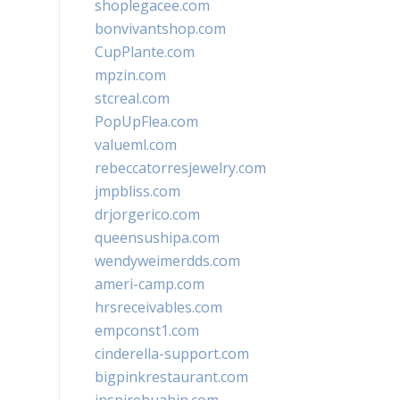
shoplegacee.com
bonvivantshop.com
CupPlante.com
mpzin.com
stcreal.com
PopUpFlea.com
valueml.com
rebeccatorresjewelry.com
jmpbliss.com
drjorgerico.com
queensushipa.com
wendyweimerdds.com
ameri-camp.com
hrsreceivables.com
empconst1.com
cinderella-support.com
bigpinkrestaurant.com