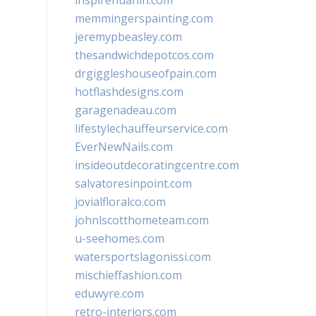
inspirehuahin.com
memmingerspainting.com
jeremypbeasley.com
thesandwichdepotcos.com
drgiggleshouseofpain.com
hotflashdesigns.com
garagenadeau.com
lifestylechauffeurservice.com
EverNewNails.com
insideoutdecoratingcentre.com
salvatoresinpoint.com
jovialfloralco.com
johnlscotthometeam.com
u-seehomes.com
watersportslagonissi.com
mischieffashion.com
eduwyre.com
retro-interiors.com