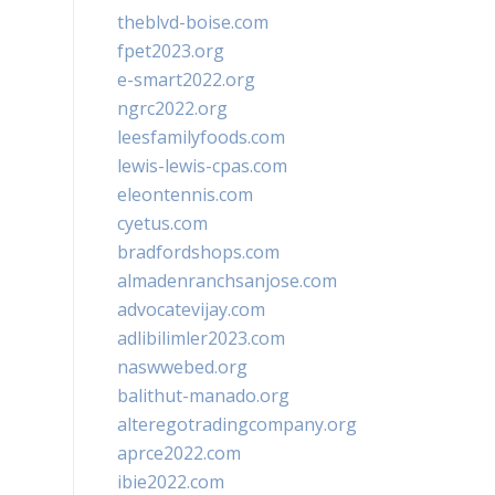
theblvd-boise.com
fpet2023.org
e-smart2022.org
ngrc2022.org
leesfamilyfoods.com
lewis-lewis-cpas.com
eleontennis.com
cyetus.com
bradfordshops.com
almadenranchsanjose.com
advocatevijay.com
adlibilimler2023.com
naswwebed.org
balithut-manado.org
alteregotradingcompany.org
aprce2022.com
ibie2022.com