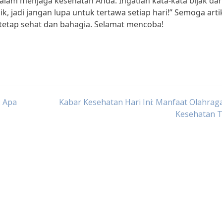
dalam menjaga kesehatan Anda. Ingatlah kata-kata bijak dar
k, jadi jangan lupa untuk tertawa setiap hari!” Semoga artik
 tetap sehat dan bahagia. Selamat mencoba!
: Apa
Kabar Kesehatan Hari Ini: Manfaat Olahrag
Kesehatan 