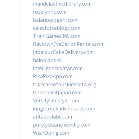
mandelaeffectlibrary.com
roselynns.com
balanceyoganj.com
salesforceblogs.com
TrainGames365.com
BaytownEvaCationRentals.com
JabalpurCakeDelivery.com
halobjd.com
intelligenceqatar.com
PikaPikaApp.com
takecareofbusinessdfw.org
HamadaOfJapan.com
VersifyLifestyle.com
kingscreekadventures.com
antaeuslabs.com
purelycleanchemdry.com
WishOping.com