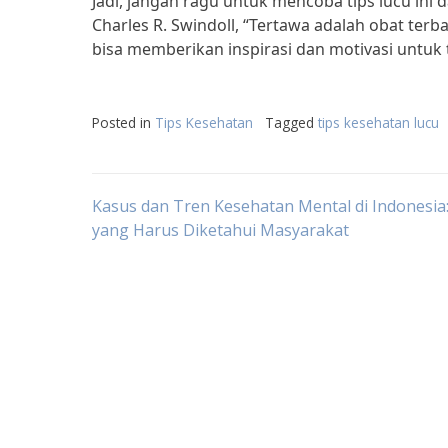
Jadi, jangan ragu untuk mencoba tips lucu ini 
Charles R. Swindoll, “Tertawa adalah obat terbai
bisa memberikan inspirasi dan motivasi untuk
Posted in
Tips Kesehatan
Tagged
tips kesehatan lucu
Post
Kasus dan Tren Kesehatan Mental di Indonesia
yang Harus Diketahui Masyarakat
navigation