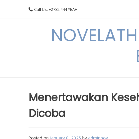
Skip
Call Us: +2782 444 YEAH
to
content
NOVELATHE
Menertawakan Keseha
Dicoba
Posted on
January 8, 2025
by
adminnov