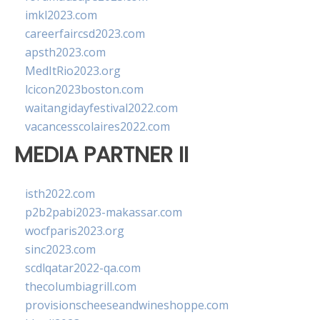
imkl2023.com
careerfaircsd2023.com
apsth2023.com
MedItRio2023.org
lcicon2023boston.com
waitangidayfestival2022.com
vacancesscolaires2022.com
MEDIA PARTNER II
isth2022.com
p2b2pabi2023-makassar.com
wocfparis2023.org
sinc2023.com
scdlqatar2022-qa.com
thecolumbiagrill.com
provisionscheeseandwineshoppe.com