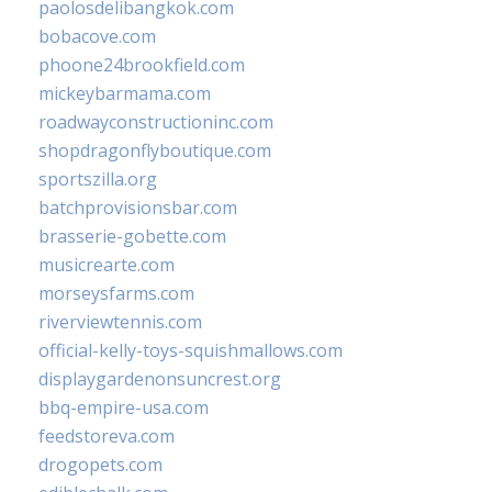
paolosdelibangkok.com
bobacove.com
phoone24brookfield.com
mickeybarmama.com
roadwayconstructioninc.com
shopdragonflyboutique.com
sportszilla.org
batchprovisionsbar.com
brasserie-gobette.com
musicrearte.com
morseysfarms.com
riverviewtennis.com
official-kelly-toys-squishmallows.com
displaygardenonsuncrest.org
bbq-empire-usa.com
feedstoreva.com
drogopets.com