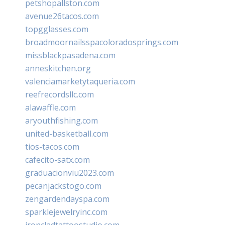
petshopallston.com
avenue26tacos.com
topgglasses.com
broadmoornailsspacoloradosprings.com
missblackpasadena.com
anneskitchen.org
valenciamarketytaqueria.com
reefrecordsllc.com
alawaffle.com
aryouthfishing.com
united-basketball.com
tios-tacos.com
cafecito-satx.com
graduacionviu2023.com
pecanjackstogo.com
zengardendayspa.com
sparklejewelryinc.com
ironcladtattoostudio.com