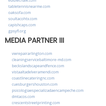
ediblechalk.com
tabletennisnearme.com
oaksofa.com
soultacohtx.com
capishcaps.com
gpsyfl.org
MEDIA PARTNER III
vwrepairarlington.com
cleaningservicebaltimore-md.com
beckslandscapeandfence.com
vistaaltadelveramendi.com
coastlinecateringnc.com
cuesburgershouston.com
psicologiaespecializadaencampeche.com
dmtacos.com
crescentstreetprinting.com