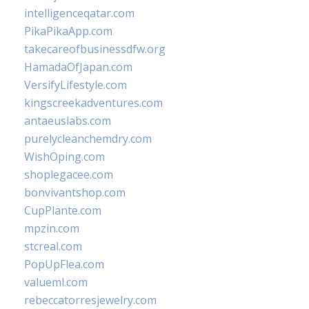
intelligenceqatar.com
PikaPikaApp.com
takecareofbusinessdfw.org
HamadaOfJapan.com
VersifyLifestyle.com
kingscreekadventures.com
antaeuslabs.com
purelycleanchemdry.com
WishOping.com
shoplegacee.com
bonvivantshop.com
CupPlante.com
mpzin.com
stcreal.com
PopUpFlea.com
valueml.com
rebeccatorresjewelry.com