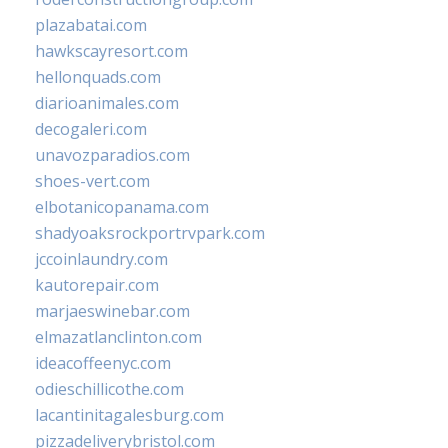
plazabatai.com
hawkscayresort.com
hellonquads.com
diarioanimales.com
decogaleri.com
unavozparadios.com
shoes-vert.com
elbotanicopanama.com
shadyoaksrockportrvpark.com
jccoinlaundry.com
kautorepair.com
marjaeswinebar.com
elmazatlanclinton.com
ideacoffeenyc.com
odieschillicothe.com
lacantinitagalesburg.com
pizzadeliverybristol.com