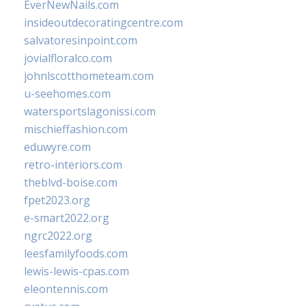
EverNewNails.com
insideoutdecoratingcentre.com
salvatoresinpoint.com
jovialfloralco.com
johnlscotthometeam.com
u-seehomes.com
watersportslagonissi.com
mischieffashion.com
eduwyre.com
retro-interiors.com
theblvd-boise.com
fpet2023.org
e-smart2022.org
ngrc2022.org
leesfamilyfoods.com
lewis-lewis-cpas.com
eleontennis.com