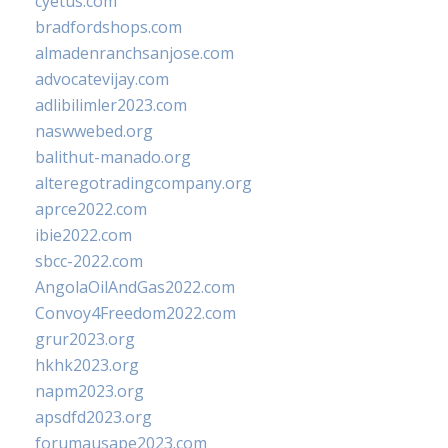
cyetus.com
bradfordshops.com
almadenranchsanjose.com
advocatevijay.com
adlibilimler2023.com
naswwebed.org
balithut-manado.org
alteregotradingcompany.org
aprce2022.com
ibie2022.com
sbcc-2022.com
AngolaOilAndGas2022.com
Convoy4Freedom2022.com
grur2023.org
hkhk2023.org
napm2023.org
apsdfd2023.org
forumausape2023.com