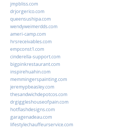
jmpbliss.com
drjorgerico.com
queensushipa.com
wendyweimerdds.com
ameri-camp.com
hrsreceivables.com
empconst1.com
cinderella-support.com
bigpinkrestaurant.com
inspirehuahin.com
memmingerspainting.com
jeremypbeasley.com
thesandwichdepotcos.com
drgiggleshouseofpain.com
hotflashdesigns.com
garagenadeau.com
lifestylechauffeurservice.com