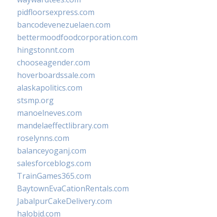
pidfloorsexpress.com
bancodevenezuelaen.com
bettermoodfoodcorporation.com
hingstonnt.com
chooseagender.com
hoverboardssale.com
alaskapolitics.com
stsmp.org
manoelneves.com
mandelaeffectlibrary.com
roselynns.com
balanceyoganj.com
salesforceblogs.com
TrainGames365.com
BaytownEvaCationRentals.com
JabalpurCakeDelivery.com
halobjd.com