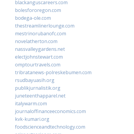
blackanguscareers.com
bolesfororegon.com
bodega-ole.com
thestreamlinerlounge.com
mestrinorubanofc.com
novelatherton.com
nassvalleygardens.net
electjohnstewart.com
omptourtravels.com
tribratanews-polreskebumen.com
rsudbayuasih.org
publikjurnalistik.org
juneteenthapparel.net
italywarm.com
journaloffinanceeconomics.com
kvk-kumari.org
foodscienceandtechnology.com