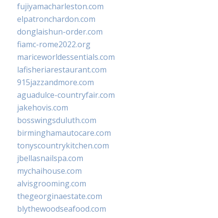
fujiyamacharleston.com
elpatronchardon.com
donglaishun-order.com
fiamc-rome2022.org
mariceworldessentials.com
lafisheriarestaurant.com
915jazzandmore.com
aguadulce-countryfair.com
jakehovis.com
bosswingsduluth.com
birminghamautocare.com
tonyscountrykitchen.com
jbellasnailspa.com
mychaihouse.com
alvisgrooming.com
thegeorginaestate.com
blythewoodseafood.com