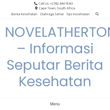
Skip
Call Us: +2782 444 YEAH
to
Cape Town, South Africa
content
Berita Kesehatan
Olahraga Sehat
Tips Kesehatan
NOVELATHERTO
– Informasi
Seputar Berita
Kesehatan
Menu