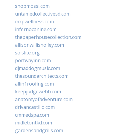
shopmossi.com
untamedcollectivesd.com
mxpwellness.com
infernocanine.com
thepaperhousecollection.com
allisonwillisholley.com
solslite.org
portwayinn.com
djmaddogmusic.com
thesoundarchitects.com
allin1roofing.com
keepjudgewebb.com
anatomyofadventure.com
drivancastillo.com
cmmedspa.com
midletontkd.com
gardensandgrills.com