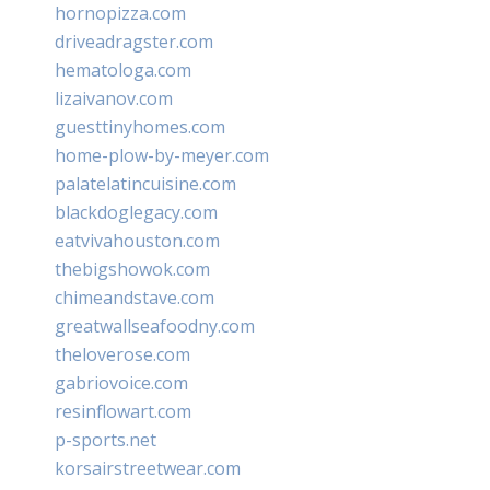
hornopizza.com
driveadragster.com
hematologa.com
lizaivanov.com
guesttinyhomes.com
home-plow-by-meyer.com
palatelatincuisine.com
blackdoglegacy.com
eatvivahouston.com
thebigshowok.com
chimeandstave.com
greatwallseafoodny.com
theloverose.com
gabriovoice.com
resinflowart.com
p-sports.net
korsairstreetwear.com