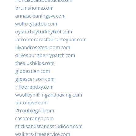
bruinshome.com
annascleaningsvc.com
wolfcitytattoo.com
oysterbayturkeytrot.com
lafronterarestauranteybar.com
lilyandrosetearoom.com
olivesburgberrypatch.com
theslushkids.com
giobastian.com
glpascensori.com
rifloorepoxy.com
woolleymillingandpaving.com
uptonpvd.com
2troublegrill.com
casateranga.com
sticksandstonesstudiooh.com
walkers-treeservice.com