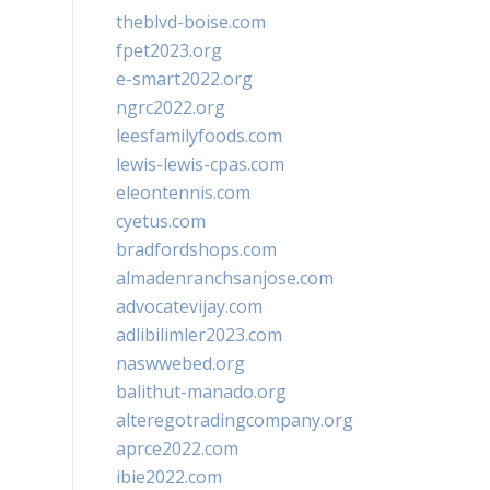
theblvd-boise.com
fpet2023.org
e-smart2022.org
ngrc2022.org
leesfamilyfoods.com
lewis-lewis-cpas.com
eleontennis.com
cyetus.com
bradfordshops.com
almadenranchsanjose.com
advocatevijay.com
adlibilimler2023.com
naswwebed.org
balithut-manado.org
alteregotradingcompany.org
aprce2022.com
ibie2022.com