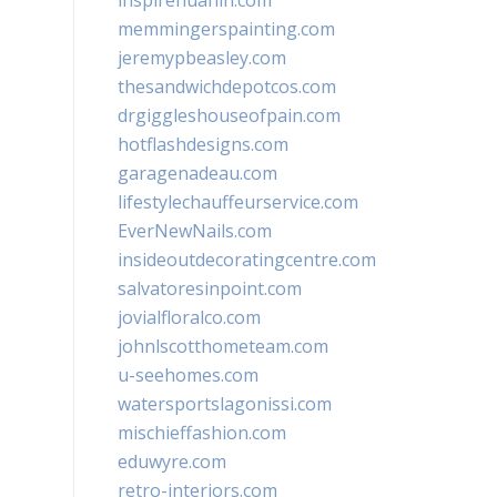
inspirehuahin.com
memmingerspainting.com
jeremypbeasley.com
thesandwichdepotcos.com
drgiggleshouseofpain.com
hotflashdesigns.com
garagenadeau.com
lifestylechauffeurservice.com
EverNewNails.com
insideoutdecoratingcentre.com
salvatoresinpoint.com
jovialfloralco.com
johnlscotthometeam.com
u-seehomes.com
watersportslagonissi.com
mischieffashion.com
eduwyre.com
retro-interiors.com