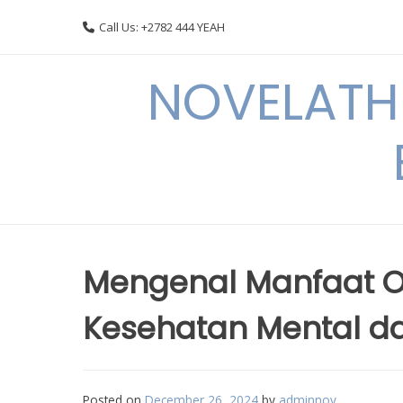
Skip
Call Us: +2782 444 YEAH
to
content
NOVELATHE
Mengenal Manfaat O
Kesehatan Mental da
Posted on
December 26, 2024
by
adminnov