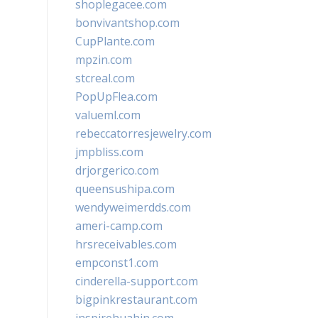
shoplegacee.com
bonvivantshop.com
CupPlante.com
mpzin.com
stcreal.com
PopUpFlea.com
valueml.com
rebeccatorresjewelry.com
jmpbliss.com
drjorgerico.com
queensushipa.com
wendyweimerdds.com
ameri-camp.com
hrsreceivables.com
empconst1.com
cinderella-support.com
bigpinkrestaurant.com