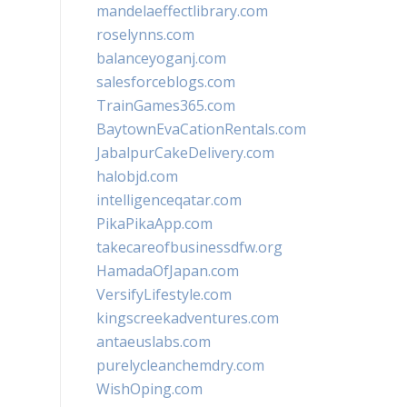
mandelaeffectlibrary.com
roselynns.com
balanceyoganj.com
salesforceblogs.com
TrainGames365.com
BaytownEvaCationRentals.com
JabalpurCakeDelivery.com
halobjd.com
intelligenceqatar.com
PikaPikaApp.com
takecareofbusinessdfw.org
HamadaOfJapan.com
VersifyLifestyle.com
kingscreekadventures.com
antaeuslabs.com
purelycleanchemdry.com
WishOping.com