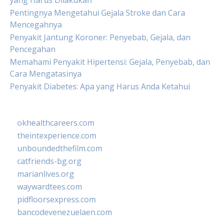
yang Harus Dilakukan
Pentingnya Mengetahui Gejala Stroke dan Cara
Mencegahnya
Penyakit Jantung Koroner: Penyebab, Gejala, dan
Pencegahan
Memahami Penyakit Hipertensi: Gejala, Penyebab, dan
Cara Mengatasinya
Penyakit Diabetes: Apa yang Harus Anda Ketahui
okhealthcareers.com
theintexperience.com
unboundedthefilm.com
catfriends-bg.org
marianlives.org
waywardtees.com
pidfloorsexpress.com
bancodevenezuelaen.com