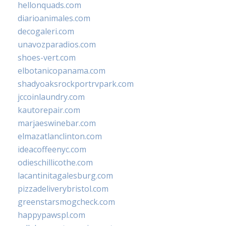
hellonquads.com
diarioanimales.com
decogaleri.com
unavozparadios.com
shoes-vert.com
elbotanicopanama.com
shadyoaksrockportrvpark.com
jccoinlaundry.com
kautorepair.com
marjaeswinebar.com
elmazatlanclinton.com
ideacoffeenyc.com
odieschillicothe.com
lacantinitagalesburg.com
pizzadeliverybristol.com
greenstarsmogcheck.com
happypawspl.com