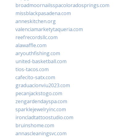
broadmoornailsspacoloradosprings.com
missblackpasadena.com
anneskitchen.org
valenciamarketytaqueria.com
reefrecordsllc.com
alawaffle.com
aryouthfishing.com
united-basketball.com
tios-tacos.com
cafecito-satx.com
graduacionviu2023.com
pecanjackstogo.com
zengardendayspa.com
sparklejewelryinc.com
ironcladtattoostudio.com
bruinshome.com
annascleaningsvc.com