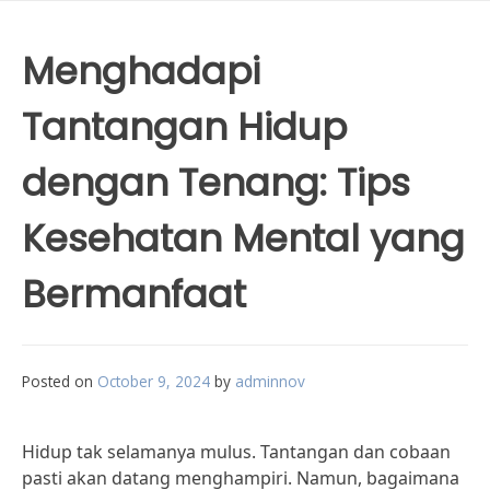
Menghadapi
Tantangan Hidup
dengan Tenang: Tips
Kesehatan Mental yang
Bermanfaat
Posted on
October 9, 2024
by
adminnov
Hidup tak selamanya mulus. Tantangan dan cobaan
pasti akan datang menghampiri. Namun, bagaimana