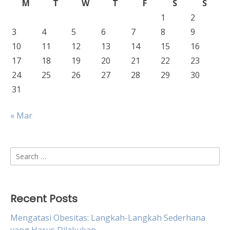
M
T
W
T
F
S
S
1
2
3
4
5
6
7
8
9
10
11
12
13
14
15
16
17
18
19
20
21
22
23
24
25
26
27
28
29
30
31
« Mar
Search
for:
Recent Posts
Mengatasi Obesitas: Langkah-Langkah Sederhana