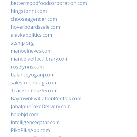
bettermoodfoodcorporation.com
hingstonnt.com
chooseagender.com
hoverboardssale.com
alaskapolitics.com
stsmp.org
manoelneves.com
mandelaeffectlibrary.com
roselynns.com
balanceyoganj.com
salesforceblogs.com
TrainGames365.com
BaytownEvaCationRentals.com
JabalpurCakeDelivery.com
halobjd.com
intelligenceqatar.com
PikaPikaApp.com