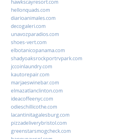
hawkscayresort.com
hellonquads.com
diarioanimales.com
decogaleri.com
unavozparadios.com
shoes-vert.com
elbotanicopanama.com
shadyoaksrockportrvpark.com
jccoinlaundry.com
kautorepair.com
marjaeswinebar.com
elmazatlanclinton.com
ideacoffeenyc.com
odieschillicothe.com
lacantinitagalesburg.com
pizzadeliverybristol.com
greenstarsmogcheck.com