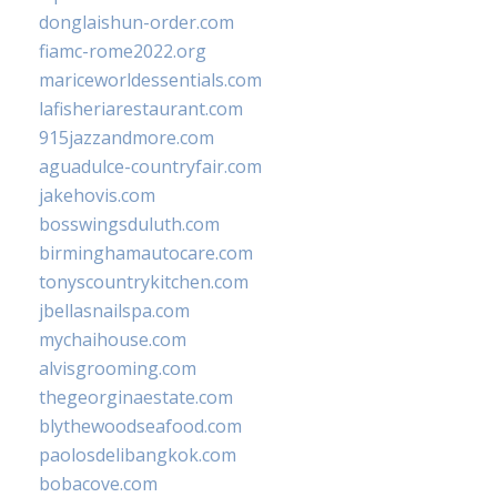
donglaishun-order.com
fiamc-rome2022.org
mariceworldessentials.com
lafisheriarestaurant.com
915jazzandmore.com
aguadulce-countryfair.com
jakehovis.com
bosswingsduluth.com
birminghamautocare.com
tonyscountrykitchen.com
jbellasnailspa.com
mychaihouse.com
alvisgrooming.com
thegeorginaestate.com
blythewoodseafood.com
paolosdelibangkok.com
bobacove.com