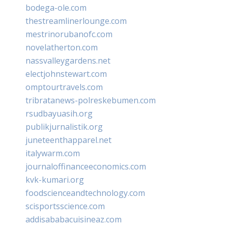
bodega-ole.com
thestreamlinerlounge.com
mestrinorubanofc.com
novelatherton.com
nassvalleygardens.net
electjohnstewart.com
omptourtravels.com
tribratanews-polreskebumen.com
rsudbayuasih.org
publikjurnalistik.org
juneteenthapparel.net
italywarm.com
journaloffinanceeconomics.com
kvk-kumari.org
foodscienceandtechnology.com
scisportsscience.com
addisababacuisineaz.com