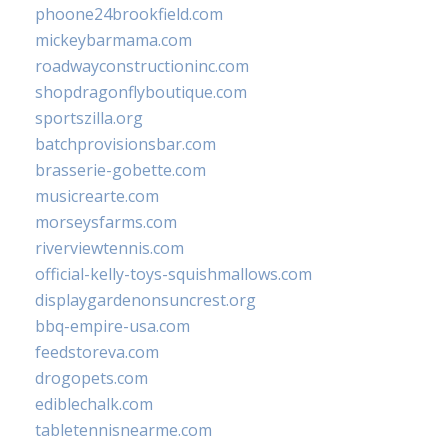
phoone24brookfield.com
mickeybarmama.com
roadwayconstructioninc.com
shopdragonflyboutique.com
sportszilla.org
batchprovisionsbar.com
brasserie-gobette.com
musicrearte.com
morseysfarms.com
riverviewtennis.com
official-kelly-toys-squishmallows.com
displaygardenonsuncrest.org
bbq-empire-usa.com
feedstoreva.com
drogopets.com
ediblechalk.com
tabletennisnearme.com