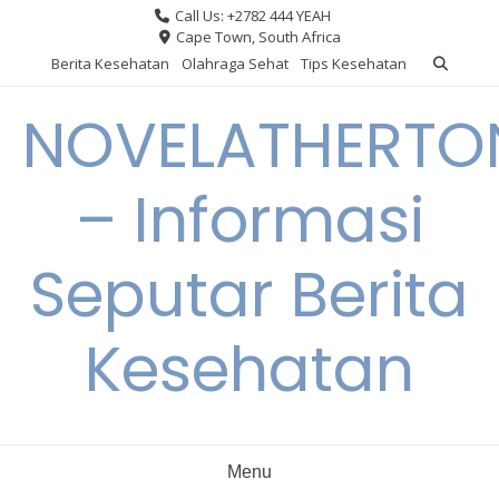
Skip
Call Us: +2782 444 YEAH
to
Cape Town, South Africa
content
Berita Kesehatan
Olahraga Sehat
Tips Kesehatan
NOVELATHERTO
– Informasi
Seputar Berita
Kesehatan
Menu