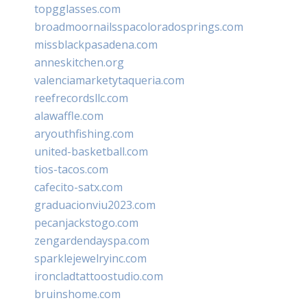
topgglasses.com
broadmoornailsspacoloradosprings.com
missblackpasadena.com
anneskitchen.org
valenciamarketytaqueria.com
reefrecordsllc.com
alawaffle.com
aryouthfishing.com
united-basketball.com
tios-tacos.com
cafecito-satx.com
graduacionviu2023.com
pecanjackstogo.com
zengardendayspa.com
sparklejewelryinc.com
ironcladtattoostudio.com
bruinshome.com