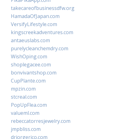
PikaPikaApp.com
takecareofbusinessdfw.org
HamadaOfJapan.com
VersifyLifestyle.com
kingscreekadventures.com
antaeuslabs.com
purelycleanchemdry.com
WishOping.com
shoplegacee.com
bonvivantshop.com
CupPlante.com
mpzin.com
stcreal.com
PopUpFlea.com
valueml.com
rebeccatorresjewelry.com
jmpbliss.com
drjorgerico.com