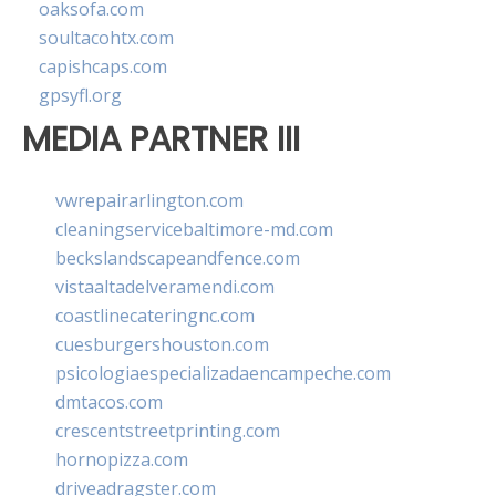
oaksofa.com
soultacohtx.com
capishcaps.com
gpsyfl.org
MEDIA PARTNER III
vwrepairarlington.com
cleaningservicebaltimore-md.com
beckslandscapeandfence.com
vistaaltadelveramendi.com
coastlinecateringnc.com
cuesburgershouston.com
psicologiaespecializadaencampeche.com
dmtacos.com
crescentstreetprinting.com
hornopizza.com
driveadragster.com