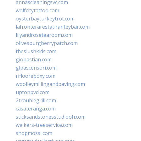
annascleaningsvc.com
wolfcitytattoo.com
oysterbayturkeytrot.com
lafronterarestauranteybar.com
lilyandrosetearoom.com
olivesburgberrypatch.com
theslushkids.com
giobastian.com
glpascensori.com
rifloorepoxy.com
woolleymillingandpaving.com
uptonpvd.com
2troublegrill.com
casateranga.com
sticksandstonesstudiooh.com
walkers-treeservice.com
shopmossi.com