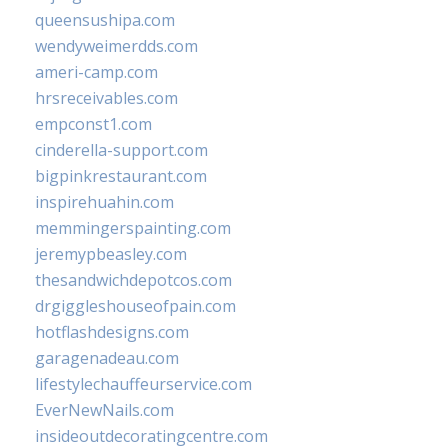
queensushipa.com
wendyweimerdds.com
ameri-camp.com
hrsreceivables.com
empconst1.com
cinderella-support.com
bigpinkrestaurant.com
inspirehuahin.com
memmingerspainting.com
jeremypbeasley.com
thesandwichdepotcos.com
drgiggleshouseofpain.com
hotflashdesigns.com
garagenadeau.com
lifestylechauffeurservice.com
EverNewNails.com
insideoutdecoratingcentre.com