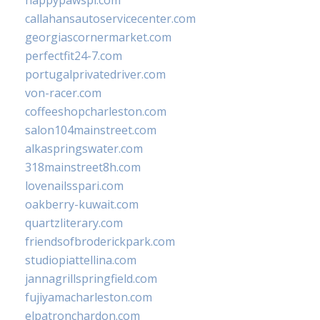
happypawspl.com
callahansautoservicecenter.com
georgiascornermarket.com
perfectfit24-7.com
portugalprivatedriver.com
von-racer.com
coffeeshopcharleston.com
salon104mainstreet.com
alkaspringswater.com
318mainstreet8h.com
lovenailsspari.com
oakberry-kuwait.com
quartzliterary.com
friendsofbroderickpark.com
studiopiattellina.com
jannagrillspringfield.com
fujiyamacharleston.com
elpatronchardon.com