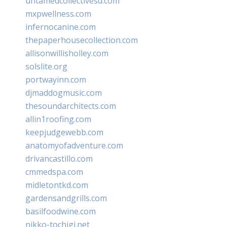
untamedcollectivesd.com
mxpwellness.com
infernocanine.com
thepaperhousecollection.com
allisonwillisholley.com
solslite.org
portwayinn.com
djmaddogmusic.com
thesoundarchitects.com
allin1roofing.com
keepjudgewebb.com
anatomyofadventure.com
drivancastillo.com
cmmedspa.com
midletontkd.com
gardensandgrills.com
basilfoodwine.com
nikko-tochigi.net