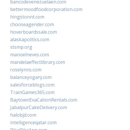
bancodevenezuelaen.com
bettermoodfoodcorporation.com
hingstonnt.com
chooseagender.com
hoverboardssale.com
alaskapolitics.com
stsmp.org
manoelneves.com
mandelaeffectlibrary.com
roselynns.com
balanceyoganj.com
salesforceblogs.com
TrainGames365.com
BaytownEvaCationRentals.com
JabalpurCakeDelivery.com
halobjd.com
intelligenceqatar.com