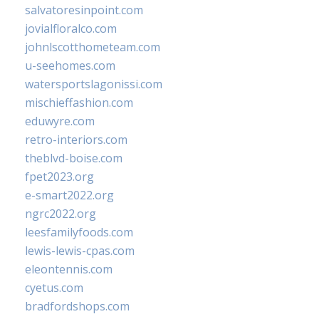
salvatoresinpoint.com
jovialfloralco.com
johnlscotthometeam.com
u-seehomes.com
watersportslagonissi.com
mischieffashion.com
eduwyre.com
retro-interiors.com
theblvd-boise.com
fpet2023.org
e-smart2022.org
ngrc2022.org
leesfamilyfoods.com
lewis-lewis-cpas.com
eleontennis.com
cyetus.com
bradfordshops.com