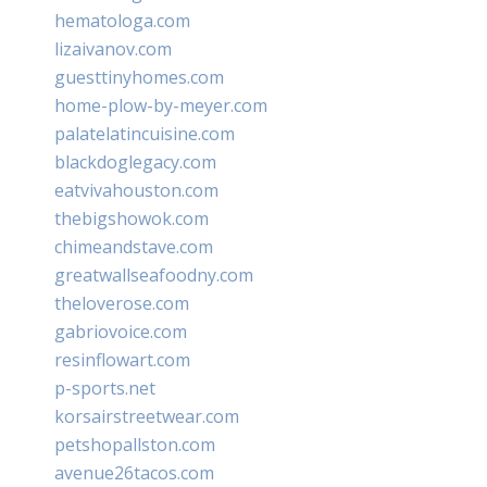
hematologa.com
lizaivanov.com
guesttinyhomes.com
home-plow-by-meyer.com
palatelatincuisine.com
blackdoglegacy.com
eatvivahouston.com
thebigshowok.com
chimeandstave.com
greatwallseafoodny.com
theloverose.com
gabriovoice.com
resinflowart.com
p-sports.net
korsairstreetwear.com
petshopallston.com
avenue26tacos.com