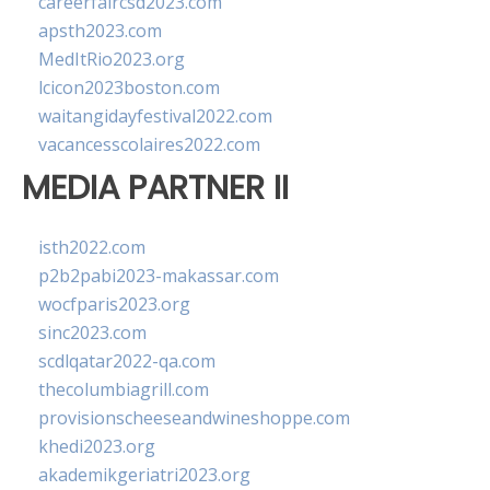
careerfaircsd2023.com
apsth2023.com
MedItRio2023.org
lcicon2023boston.com
waitangidayfestival2022.com
vacancesscolaires2022.com
MEDIA PARTNER II
isth2022.com
p2b2pabi2023-makassar.com
wocfparis2023.org
sinc2023.com
scdlqatar2022-qa.com
thecolumbiagrill.com
provisionscheeseandwineshoppe.com
khedi2023.org
akademikgeriatri2023.org