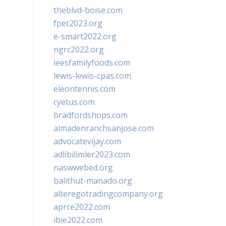
theblvd-boise.com
fpet2023.org
e-smart2022.org
ngrc2022.org
leesfamilyfoods.com
lewis-lewis-cpas.com
eleontennis.com
cyetus.com
bradfordshops.com
almadenranchsanjose.com
advocatevijay.com
adlibilimler2023.com
naswwebed.org
balithut-manado.org
alteregotradingcompany.org
aprce2022.com
ibie2022.com