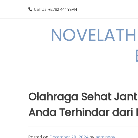
Skip
Call Us: +2782 444 YEAH
to
content
NOVELATHE
Olahraga Sehat Jan
Anda Terhindar dari
Posted on
December 28, 2024
by
adminnov