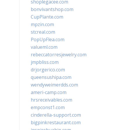
shoplegacee.com
bonvivantshop.com
CupPlante.com
mpzin.com
stcreal.com
PopUpFlea.com
valueml.com
rebeccatorresjewelry.com
jmpbliss.com
drjorgerico.com
queensushipa.com
wendyweimerdds.com
ameri-camp.com
hrsreceivables.com
empconst1.com
cinderella-support.com
bigpinkrestaurant.com