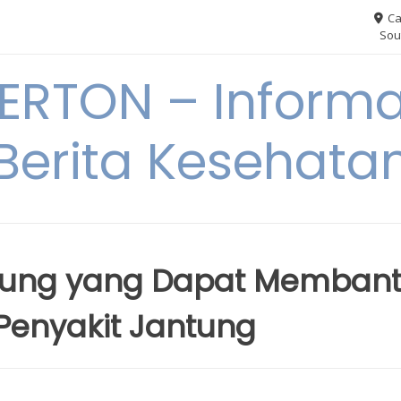
Ca
Sou
RTON – Informa
Berita Kesehata
tung yang Dapat Memban
 Penyakit Jantung