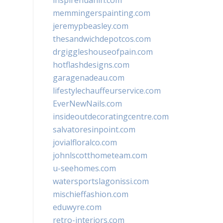
inspirehuahin.com
memmingerspainting.com
jeremypbeasley.com
thesandwichdepotcos.com
drgiggleshouseofpain.com
hotflashdesigns.com
garagenadeau.com
lifestylechauffeurservice.com
EverNewNails.com
insideoutdecoratingcentre.com
salvatoresinpoint.com
jovialfloralco.com
johnlscotthometeam.com
u-seehomes.com
watersportslagonissi.com
mischieffashion.com
eduwyre.com
retro-interiors.com