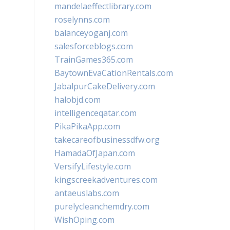
mandelaeffectlibrary.com
roselynns.com
balanceyoganj.com
salesforceblogs.com
TrainGames365.com
BaytownEvaCationRentals.com
JabalpurCakeDelivery.com
halobjd.com
intelligenceqatar.com
PikaPikaApp.com
takecareofbusinessdfw.org
HamadaOfJapan.com
VersifyLifestyle.com
kingscreekadventures.com
antaeuslabs.com
purelycleanchemdry.com
WishOping.com