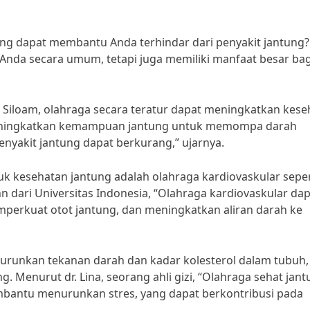
ng dapat membantu Anda terhindar dari penyakit jantung? 
 Anda secara umum, tetapi juga memiliki manfaat besar bag
RS Siloam, olahraga secara teratur dapat meningkatkan kes
eningkatkan kemampuan jantung untuk memompa darah
penyakit jantung dapat berkurang,” ujarnya.
tuk kesehatan jantung adalah olahraga kardiovaskular seper
hn dari Universitas Indonesia, “Olahraga kardiovaskular da
erkuat otot jantung, dan meningkatkan aliran darah ke
nurunkan tekanan darah dan kadar kolesterol dalam tubuh,
. Menurut dr. Lina, seorang ahli gizi, “Olahraga sehat jan
embantu menurunkan stres, yang dapat berkontribusi pada