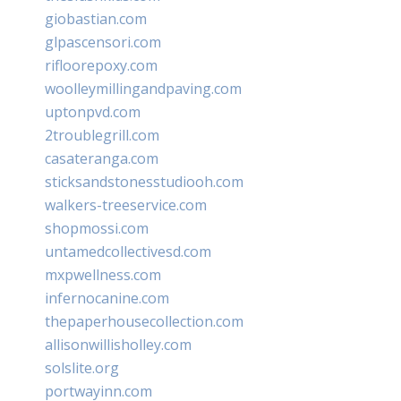
giobastian.com
glpascensori.com
rifloorepoxy.com
woolleymillingandpaving.com
uptonpvd.com
2troublegrill.com
casateranga.com
sticksandstonesstudiooh.com
walkers-treeservice.com
shopmossi.com
untamedcollectivesd.com
mxpwellness.com
infernocanine.com
thepaperhousecollection.com
allisonwillisholley.com
solslite.org
portwayinn.com