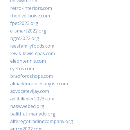
eduwyre.com
retro-interiors.com
theblvd-boise.com
fpet2023.org
e-smart2022.org
ngrc2022.org
leesfamilyfoods.com
lewis-lewis-cpas.com
eleontennis.com
cyetus.com
bradfordshops.com
almadenranchsanjose.com
advocatevijay.com
adlibilimler2023.com
naswwebed.org
balithut-manado.org
alteregotradingcompany.org
aprce2022.com