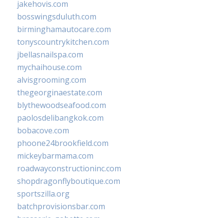
jakehovis.com
bosswingsduluth.com
birminghamautocare.com
tonyscountrykitchen.com
jbellasnailspa.com
mychaihouse.com
alvisgrooming.com
thegeorginaestate.com
blythewoodseafood.com
paolosdelibangkok.com
bobacove.com
phoone24brookfield.com
mickeybarmama.com
roadwayconstructioninc.com
shopdragonflyboutique.com
sportszilla.org
batchprovisionsbar.com