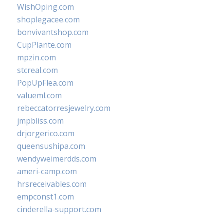
WishOping.com
shoplegacee.com
bonvivantshop.com
CupPlante.com
mpzin.com
stcreal.com
PopUpFlea.com
valueml.com
rebeccatorresjewelry.com
jmpbliss.com
drjorgerico.com
queensushipa.com
wendyweimerdds.com
ameri-camp.com
hrsreceivables.com
empconst1.com
cinderella-support.com