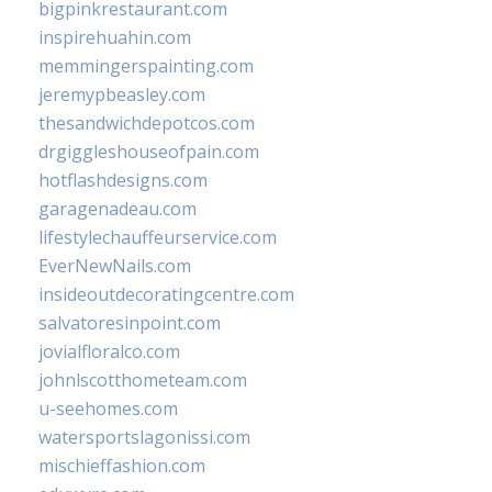
bigpinkrestaurant.com
inspirehuahin.com
memmingerspainting.com
jeremypbeasley.com
thesandwichdepotcos.com
drgiggleshouseofpain.com
hotflashdesigns.com
garagenadeau.com
lifestylechauffeurservice.com
EverNewNails.com
insideoutdecoratingcentre.com
salvatoresinpoint.com
jovialfloralco.com
johnlscotthometeam.com
u-seehomes.com
watersportslagonissi.com
mischieffashion.com