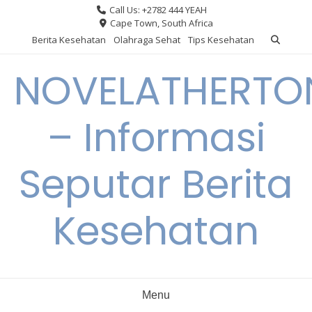
Skip
Call Us: +2782 444 YEAH
to
Cape Town, South Africa
content
Berita Kesehatan
Olahraga Sehat
Tips Kesehatan
NOVELATHERTO
– Informasi
Seputar Berita
Kesehatan
Menu