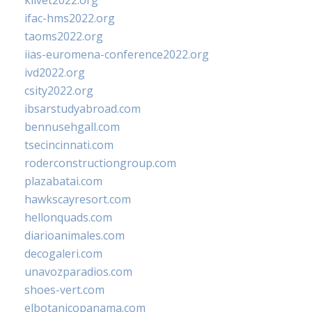
klivet2022.org
ifac-hms2022.org
taoms2022.org
iias-euromena-conference2022.org
ivd2022.org
csity2022.org
ibsarstudyabroad.com
bennusehgall.com
tsecincinnati.com
roderconstructiongroup.com
plazabatai.com
hawkscayresort.com
hellonquads.com
diarioanimales.com
decogaleri.com
unavozparadios.com
shoes-vert.com
elbotanicopanama.com