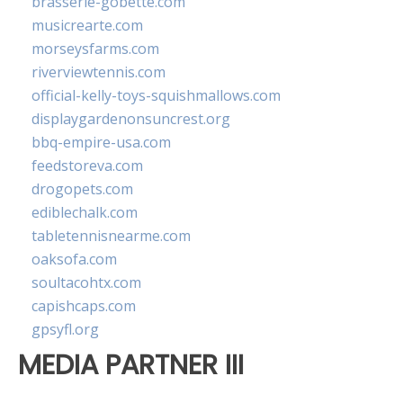
brasserie-gobette.com
musicrearte.com
morseysfarms.com
riverviewtennis.com
official-kelly-toys-squishmallows.com
displaygardenonsuncrest.org
bbq-empire-usa.com
feedstoreva.com
drogopets.com
ediblechalk.com
tabletennisnearme.com
oaksofa.com
soultacohtx.com
capishcaps.com
gpsyfl.org
MEDIA PARTNER III