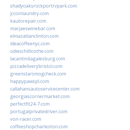
shadyoaksrockportrvpark.com
jccoinlaundry.com
kautorepair.com
marjaeswinebar.com
elmazatlanclinton.com
ideacoffeenyc.com
odieschillicothe.com
lacantinitagalesburg.com
pizzadeliverybristol.com
greenstarsmogcheck.com
happypawspl.com
callahansautoservicecenter.com
georgiascornermarket.com
perfectfit24-7.com
portugalprivatedriver.com
von-racer.com
coffeeshopcharleston.com