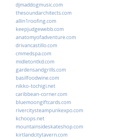
djmaddogmusic.com
thesoundarchitects.com
allin1roofing.com
keepjudgewebb.com
anatomyofadventure.com
drivancastillo.com
cmmedspa.com
midletontkd.com
gardensandgrills.com
basilfoodwine.com
nikko-tochigi.net
caribbean-corner.com
bluemoongiftcards.com
rivercitysteampunkexpo.com
kchoops.net
mountainsideskateshop.com
kirtlandcitytavern.com