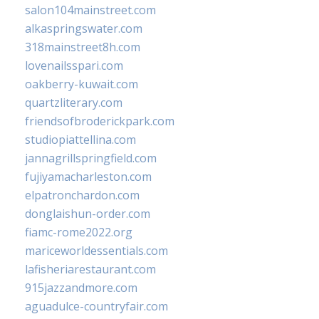
salon104mainstreet.com
alkaspringswater.com
318mainstreet8h.com
lovenailsspari.com
oakberry-kuwait.com
quartzliterary.com
friendsofbroderickpark.com
studiopiattellina.com
jannagrillspringfield.com
fujiyamacharleston.com
elpatronchardon.com
donglaishun-order.com
fiamc-rome2022.org
mariceworldessentials.com
lafisheriarestaurant.com
915jazzandmore.com
aguadulce-countryfair.com