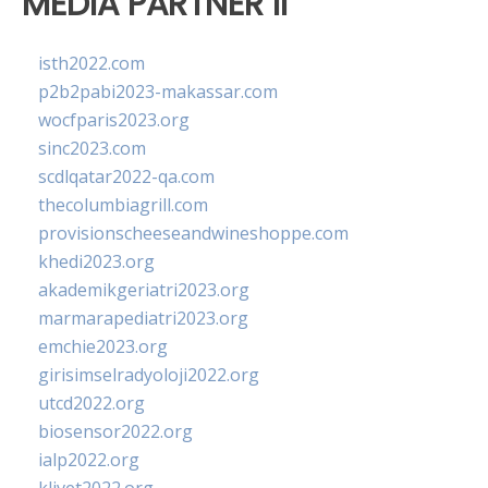
MEDIA PARTNER II
isth2022.com
p2b2pabi2023-makassar.com
wocfparis2023.org
sinc2023.com
scdlqatar2022-qa.com
thecolumbiagrill.com
provisionscheeseandwineshoppe.com
khedi2023.org
akademikgeriatri2023.org
marmarapediatri2023.org
emchie2023.org
girisimselradyoloji2022.org
utcd2022.org
biosensor2022.org
ialp2022.org