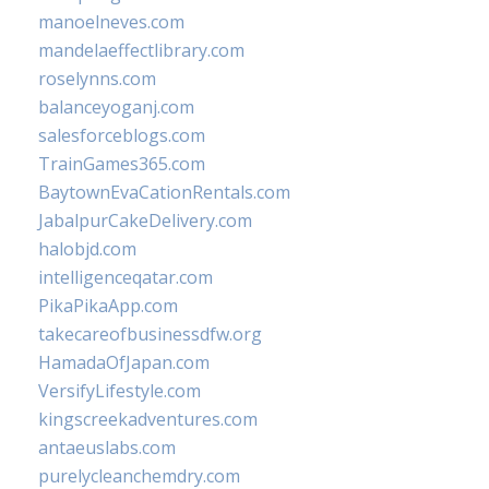
manoelneves.com
mandelaeffectlibrary.com
roselynns.com
balanceyoganj.com
salesforceblogs.com
TrainGames365.com
BaytownEvaCationRentals.com
JabalpurCakeDelivery.com
halobjd.com
intelligenceqatar.com
PikaPikaApp.com
takecareofbusinessdfw.org
HamadaOfJapan.com
VersifyLifestyle.com
kingscreekadventures.com
antaeuslabs.com
purelycleanchemdry.com