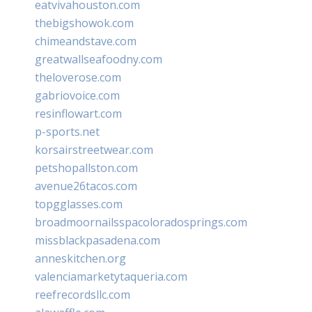
eatvivahouston.com
thebigshowok.com
chimeandstave.com
greatwallseafoodny.com
theloverose.com
gabriovoice.com
resinflowart.com
p-sports.net
korsairstreetwear.com
petshopallston.com
avenue26tacos.com
topgglasses.com
broadmoornailsspacoloradosprings.com
missblackpasadena.com
anneskitchen.org
valenciamarketytaqueria.com
reefrecordsllc.com