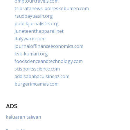
omptourtravels.com
tribratanews-polreskebumen.com
rsudbayuasih.org
publikjurnalistik.org
juneteenthapparel.net
italywarm.com
journaloffinanceeconomics.com
kvk-kumari.org
foodscienceandtechnology.com
scisportsscience.com
addisababacuisineaz.com
burgerimcamas.com
ADS
keluaran taiwan