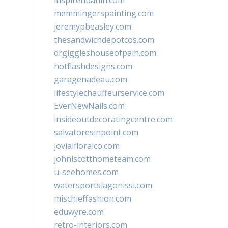
inspirehuahin.com
memmingerspainting.com
jeremypbeasley.com
thesandwichdepotcos.com
drgiggleshouseofpain.com
hotflashdesigns.com
garagenadeau.com
lifestylechauffeurservice.com
EverNewNails.com
insideoutdecoratingcentre.com
salvatoresinpoint.com
jovialfloralco.com
johnlscotthometeam.com
u-seehomes.com
watersportslagonissi.com
mischieffashion.com
eduwyre.com
retro-interiors.com