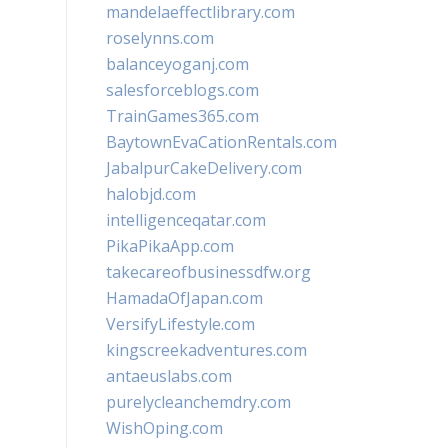
mandelaeffectlibrary.com
roselynns.com
balanceyoganj.com
salesforceblogs.com
TrainGames365.com
BaytownEvaCationRentals.com
JabalpurCakeDelivery.com
halobjd.com
intelligenceqatar.com
PikaPikaApp.com
takecareofbusinessdfw.org
HamadaOfJapan.com
VersifyLifestyle.com
kingscreekadventures.com
antaeuslabs.com
purelycleanchemdry.com
WishOping.com