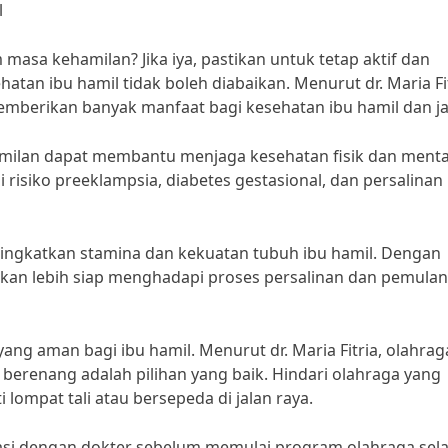
l
asa kehamilan? Jika iya, pastikan untuk tetap aktif dan
atan ibu hamil tidak boleh diabaikan. Menurut dr. Maria Fit
mberikan banyak manfaat bagi kesehatan ibu hamil dan ja
hamilan dapat membantu menjaga kesehatan fisik dan menta
isiko preeklampsia, diabetes gestasional, dan persalinan
ningkatkan stamina dan kekuatan tubuh ibu hamil. Dengan
 akan lebih siap menghadapi proses persalinan dan pemula
ang aman bagi ibu hamil. Menurut dr. Maria Fitria, olahrag
u berenang adalah pilihan yang baik. Hindari olahraga yang
i lompat tali atau bersepeda di jalan raya.
ultasi dengan dokter sebelum memulai program olahraga se