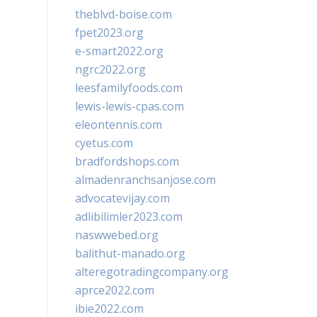
theblvd-boise.com
fpet2023.org
e-smart2022.org
ngrc2022.org
leesfamilyfoods.com
lewis-lewis-cpas.com
eleontennis.com
cyetus.com
bradfordshops.com
almadenranchsanjose.com
advocatevijay.com
adlibilimler2023.com
naswwebed.org
balithut-manado.org
alteregotradingcompany.org
aprce2022.com
ibie2022.com