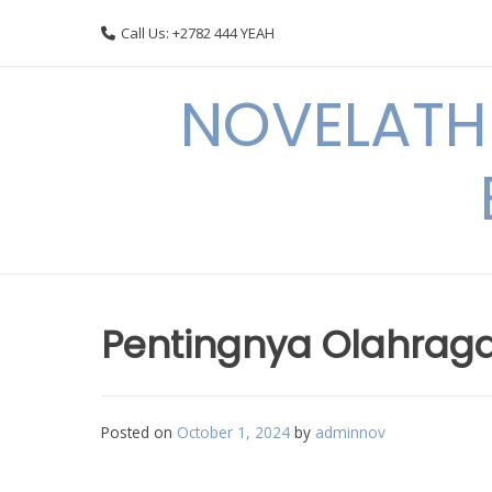
Skip
Call Us: +2782 444 YEAH
to
content
NOVELATHE
Pentingnya Olahraga
Posted on
October 1, 2024
by
adminnov