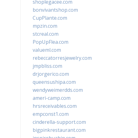
shoplegacee.com
bonvivantshop.com
CupPlante.com
mpzin.com
stcreal.com
PopUpFlea.com
valueml.com
rebeccatorresjewelry.com
jmpbliss.com
drjorgerico.com
queensushipa.com
wendyweimerdds.com
ameri-camp.com
hrsreceivables.com
empconst1.com
cinderella-support.com
bigpinkrestaurant.com