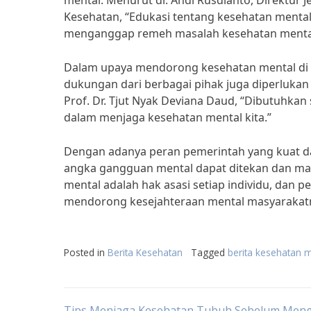
mental. Menurut dr. Andi Rusdianto, Direktur
Kesehatan, “Edukasi tentang kesehatan mental 
menganggap remeh masalah kesehatan menta
Dalam upaya mendorong kesehatan mental di 
dukungan dari berbagai pihak juga diperlukan 
Prof. Dr. Tjut Nyak Deviana Daud, “Dibutuhkan
dalam menjaga kesehatan mental kita.”
Dengan adanya peran pemerintah yang kuat d
angka gangguan mental dapat ditekan dan masy
mental adalah hak asasi setiap individu, dan
mendorong kesejahteraan mental masyarakat
Posted in
Berita Kesehatan
Tagged
berita kesehatan m
Tips Menjaga Kesehatan Tubuh Sebelum Meng