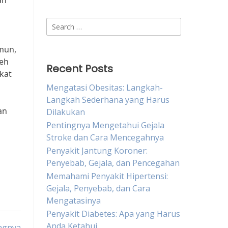
an
Search
for:
mun,
leh
Recent Posts
kat
Mengatasi Obesitas: Langkah-
Langkah Sederhana yang Harus
an
Dilakukan
n
Pentingnya Mengetahui Gejala
Stroke dan Cara Mencegahnya
Penyakit Jantung Koroner:
Penyebab, Gejala, dan Pencegahan
Memahami Penyakit Hipertensi:
Gejala, Penyebab, dan Cara
Mengatasinya
Penyakit Diabetes: Apa yang Harus
Anda Ketahui
ingnya