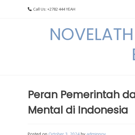
Skip
Call Us: +2782 444 YEAH
to
content
NOVELATHE
Peran Pemerintah d
Mental di Indonesia
Posted on
October 3, 2024
by
adminnov