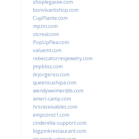
shoplegacee.com
bonvivantshop.com
CupPlante.com
mpzin.com
stcreal.com
PopUpFlea.com
valueml.com
rebeccatorresjewelry.com
jmpbliss.com
drjorgerico.com
queensushipa.com
wendyweimerdds.com
ameri-camp.com
hrsreceivables.com
empconst1.com
cinderella-support.com
bigpinkrestaurant.com