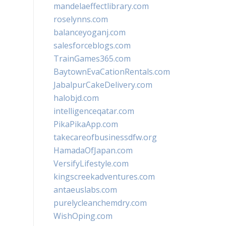
mandelaeffectlibrary.com
roselynns.com
balanceyoganj.com
salesforceblogs.com
TrainGames365.com
BaytownEvaCationRentals.com
JabalpurCakeDelivery.com
halobjd.com
intelligenceqatar.com
PikaPikaApp.com
takecareofbusinessdfw.org
HamadaOfJapan.com
VersifyLifestyle.com
kingscreekadventures.com
antaeuslabs.com
purelycleanchemdry.com
WishOping.com