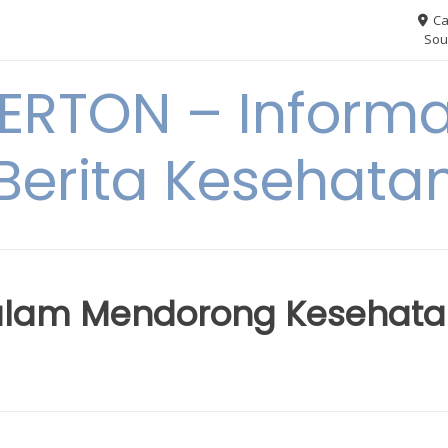
Ca
Sou
RTON – Informa
Berita Kesehata
alam Mendorong Kesehat