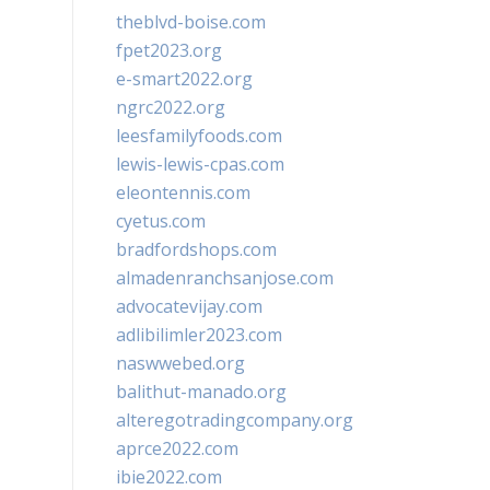
theblvd-boise.com
fpet2023.org
e-smart2022.org
ngrc2022.org
leesfamilyfoods.com
lewis-lewis-cpas.com
eleontennis.com
cyetus.com
bradfordshops.com
almadenranchsanjose.com
advocatevijay.com
adlibilimler2023.com
naswwebed.org
balithut-manado.org
alteregotradingcompany.org
aprce2022.com
ibie2022.com