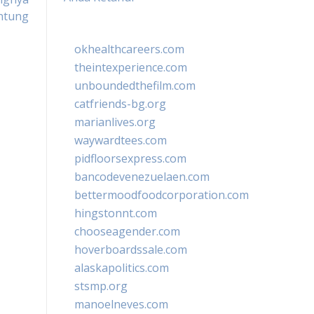
antung
okhealthcareers.com
theintexperience.com
unboundedthefilm.com
catfriends-bg.org
marianlives.org
waywardtees.com
pidfloorsexpress.com
bancodevenezuelaen.com
bettermoodfoodcorporation.com
hingstonnt.com
chooseagender.com
hoverboardssale.com
alaskapolitics.com
stsmp.org
manoelneves.com