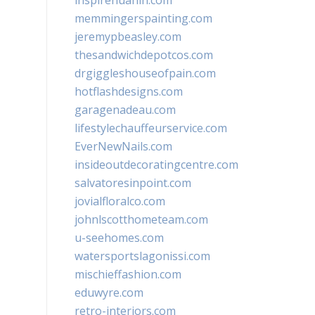
inspirehuahin.com
memmingerspainting.com
jeremypbeasley.com
thesandwichdepotcos.com
drgiggleshouseofpain.com
hotflashdesigns.com
garagenadeau.com
lifestylechauffeurservice.com
EverNewNails.com
insideoutdecoratingcentre.com
salvatoresinpoint.com
jovialfloralco.com
johnlscotthometeam.com
u-seehomes.com
watersportslagonissi.com
mischieffashion.com
eduwyre.com
retro-interiors.com