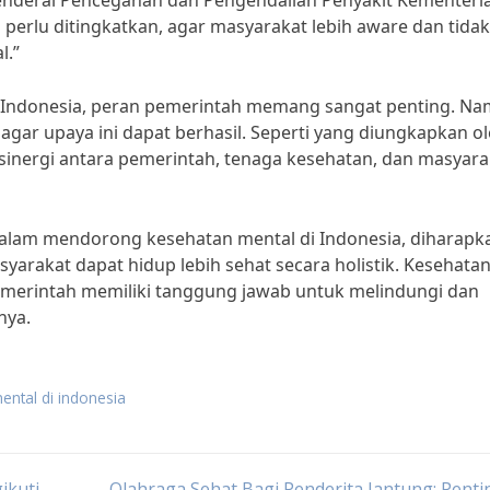
 Jenderal Pencegahan dan Pengendalian Penyakit Kementeri
perlu ditingkatkan, agar masyarakat lebih aware dan tidak
l.”
Indonesia, peran pemerintah memang sangat penting. Na
agar upaya ini dapat berhasil. Seperti yang diungkapkan o
 sinergi antara pemerintah, tenaga kesehatan, dan masyara
alam mendorong kesehatan mental di Indonesia, diharapk
arakat dapat hidup lebih sehat secara holistik. Kesehata
 pemerintah memiliki tanggung jawab untuk melindungi dan
nya.
ental di indonesia
ikuti
Olahraga Sehat Bagi Penderita Jantung: Pent