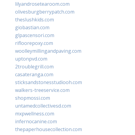
lilyandrosetearoom.com
olivesburgberrypatch.com
theslushkids.com
giobastian.com
glpascensori.com
rifloorepoxy.com
woolleymillingandpaving.com
uptonpvd.com
2troublegrill.com
casateranga.com
sticksandstonesstudiooh.com
walkers-treeservice.com
shopmossi.com
untamedcollectivesd.com
mxpwellness.com
infernocanine.com
thepaperhousecollection.com