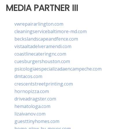
MEDIA PARTNER III
vwrepairarlington.com
cleaningservicebaltimore-md.com
beckslandscapeandfence.com
vistaaltadelveramendi.com
coastlinecateringnc.com
cuesburgershouston.com
psicologiaespecializadaencampeche.com
dmtacos.com
crescentstreetprinting.com
hornopizza.com
driveadragster.com
hematologa.com
lizaivanov.com
guesttinyhomes.com
home-plow-by-meyer.com