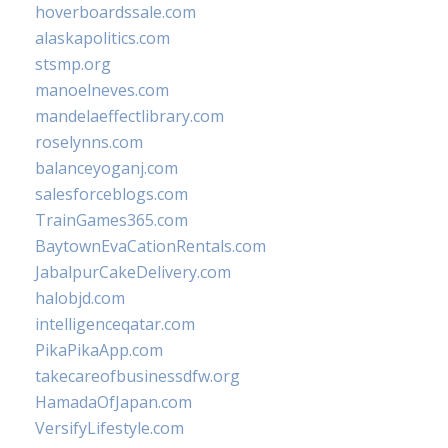
hoverboardssale.com
alaskapolitics.com
stsmp.org
manoelneves.com
mandelaeffectlibrary.com
roselynns.com
balanceyoganj.com
salesforceblogs.com
TrainGames365.com
BaytownEvaCationRentals.com
JabalpurCakeDelivery.com
halobjd.com
intelligenceqatar.com
PikaPikaApp.com
takecareofbusinessdfw.org
HamadaOfJapan.com
VersifyLifestyle.com