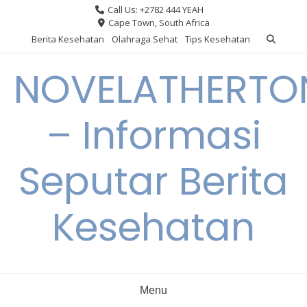
Skip
Call Us: +2782 444 YEAH
to
Cape Town, South Africa
content
Berita Kesehatan
Olahraga Sehat
Tips Kesehatan
NOVELATHERTO
– Informasi
Seputar Berita
Kesehatan
Menu