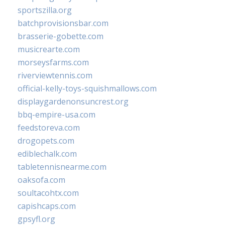
sportszilla.org
batchprovisionsbar.com
brasserie-gobette.com
musicrearte.com
morseysfarms.com
riverviewtennis.com
official-kelly-toys-squishmallows.com
displaygardenonsuncrest.org
bbq-empire-usa.com
feedstoreva.com
drogopets.com
ediblechalk.com
tabletennisnearme.com
oaksofa.com
soultacohtx.com
capishcaps.com
gpsyfl.org