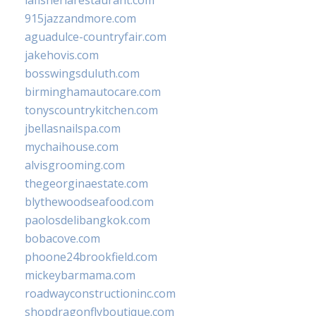
lafisheriarestaurant.com
915jazzandmore.com
aguadulce-countryfair.com
jakehovis.com
bosswingsduluth.com
birminghamautocare.com
tonyscountrykitchen.com
jbellasnailspa.com
mychaihouse.com
alvisgrooming.com
thegeorginaestate.com
blythewoodseafood.com
paolosdelibangkok.com
bobacove.com
phoone24brookfield.com
mickeybarmama.com
roadwayconstructioninc.com
shopdragonflyboutique.com