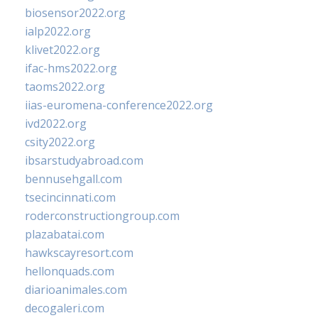
biosensor2022.org
ialp2022.org
klivet2022.org
ifac-hms2022.org
taoms2022.org
iias-euromena-conference2022.org
ivd2022.org
csity2022.org
ibsarstudyabroad.com
bennusehgall.com
tsecincinnati.com
roderconstructiongroup.com
plazabatai.com
hawkscayresort.com
hellonquads.com
diarioanimales.com
decogaleri.com