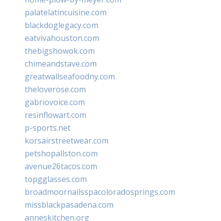
palatelatincuisine.com
blackdoglegacy.com
eatvivahouston.com
thebigshowok.com
chimeandstave.com
greatwallseafoodny.com
theloverose.com
gabriovoice.com
resinflowart.com
p-sports.net
korsairstreetwear.com
petshopallston.com
avenue26tacos.com
topgglasses.com
broadmoornailsspacoloradosprings.com
missblackpasadena.com
anneskitchen.org