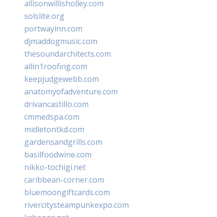
allisonwillisholley.com
solslite.org
portwayinn.com
djmaddogmusic.com
thesoundarchitects.com
allin1roofing.com
keepjudgewebb.com
anatomyofadventure.com
drivancastillo.com
cmmedspa.com
midletontkd.com
gardensandgrills.com
basilfoodwine.com
nikko-tochigi.net
caribbean-corner.com
bluemoongiftcards.com
rivercitysteampunkexpo.com