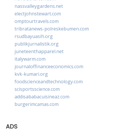
nassvalleygardens.net
electjohnstewart.com
omptourtravels.com
tribratanews-polreskebumen.com
rsudbayuasih.org
publikjurnalistik.org
juneteenthapparel.net
italywarm.com
journaloffinanceeconomics.com
kvk-kumari.org
foodscienceandtechnology.com
scisportsscience.com
addisababacuisineaz.com
burgerimcamas.com
ADS