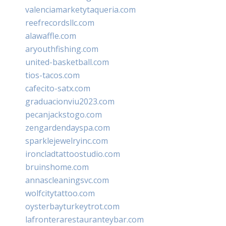
valenciamarketytaqueria.com
reefrecordsllc.com
alawaffle.com
aryouthfishing.com
united-basketball.com
tios-tacos.com
cafecito-satx.com
graduacionviu2023.com
pecanjackstogo.com
zengardendayspa.com
sparklejewelryinc.com
ironcladtattoostudio.com
bruinshome.com
annascleaningsvc.com
wolfcitytattoo.com
oysterbayturkeytrot.com
lafronterarestauranteybar.com