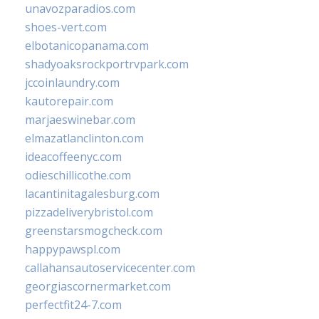
unavozparadios.com
shoes-vert.com
elbotanicopanama.com
shadyoaksrockportrvpark.com
jccoinlaundry.com
kautorepair.com
marjaeswinebar.com
elmazatlanclinton.com
ideacoffeenyc.com
odieschillicothe.com
lacantinitagalesburg.com
pizzadeliverybristol.com
greenstarsmogcheck.com
happypawspl.com
callahansautoservicecenter.com
georgiascornermarket.com
perfectfit24-7.com