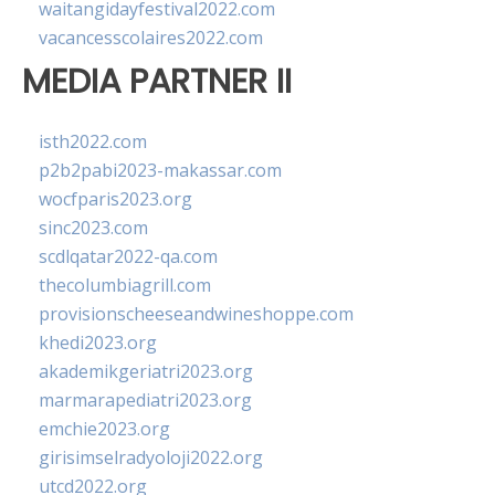
waitangidayfestival2022.com
vacancesscolaires2022.com
MEDIA PARTNER II
isth2022.com
p2b2pabi2023-makassar.com
wocfparis2023.org
sinc2023.com
scdlqatar2022-qa.com
thecolumbiagrill.com
provisionscheeseandwineshoppe.com
khedi2023.org
akademikgeriatri2023.org
marmarapediatri2023.org
emchie2023.org
girisimselradyoloji2022.org
utcd2022.org