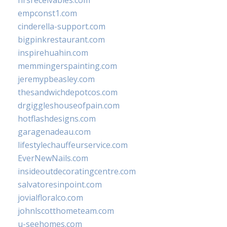
hrsreceivables.com
empconst1.com
cinderella-support.com
bigpinkrestaurant.com
inspirehuahin.com
memmingerspainting.com
jeremypbeasley.com
thesandwichdepotcos.com
drgiggleshouseofpain.com
hotflashdesigns.com
garagenadeau.com
lifestylechauffeurservice.com
EverNewNails.com
insideoutdecoratingcentre.com
salvatoresinpoint.com
jovialfloralco.com
johnlscotthometeam.com
u-seehomes.com