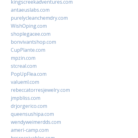
kingscreekadventures.com
antaeuslabs.com
purelycleanchemdry.com
WishOping.com
shoplegacee.com
bonvivantshop.com
CupPlante.com
mpzin.com
stcreal.com
PopUpFlea.com
valueml.com
rebeccatorresjewelry.com
jmpbliss.com
drjorgerico.com
queensushipa.com
wendyweimerdds.com
ameri-camp.com