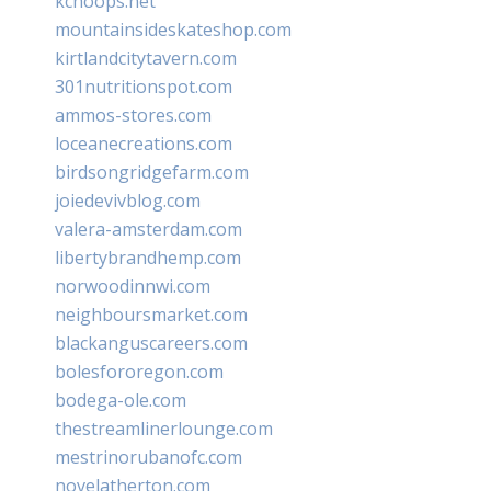
kchoops.net
mountainsideskateshop.com
kirtlandcitytavern.com
301nutritionspot.com
ammos-stores.com
loceanecreations.com
birdsongridgefarm.com
joiedevivblog.com
valera-amsterdam.com
libertybrandhemp.com
norwoodinnwi.com
neighboursmarket.com
blackanguscareers.com
bolesfororegon.com
bodega-ole.com
thestreamlinerlounge.com
mestrinorubanofc.com
novelatherton.com