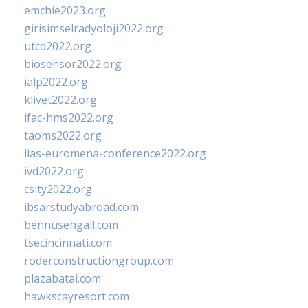
emchie2023.org
girisimselradyoloji2022.org
utcd2022.org
biosensor2022.org
ialp2022.org
klivet2022.org
ifac-hms2022.org
taoms2022.org
iias-euromena-conference2022.org
ivd2022.org
csity2022.org
ibsarstudyabroad.com
bennusehgall.com
tsecincinnati.com
roderconstructiongroup.com
plazabatai.com
hawkscayresort.com