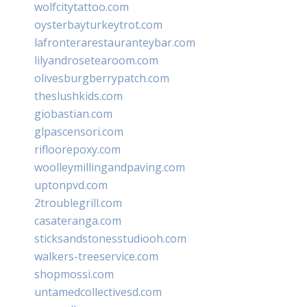
wolfcitytattoo.com
oysterbayturkeytrot.com
lafronterarestauranteybar.com
lilyandrosetearoom.com
olivesburgberrypatch.com
theslushkids.com
giobastian.com
glpascensori.com
rifloorepoxy.com
woolleymillingandpaving.com
uptonpvd.com
2troublegrill.com
casateranga.com
sticksandstonesstudiooh.com
walkers-treeservice.com
shopmossi.com
untamedcollectivesd.com