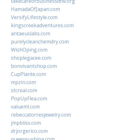
takecareofbusinessdfw.org
HamadaOfJapan.com
VersifyLifestyle.com
kingscreekadventures.com
antaeuslabs.com
purelycleanchemdry.com
WishOping.com
shoplegacee.com
bonvivantshop.com
CupPlante.com
mpzin.com
stcreal.com
PopUpFlea.com
valueml.com
rebeccatorresjewelry.com
jmpbliss.com
drjorgerico.com
queensushipa.com