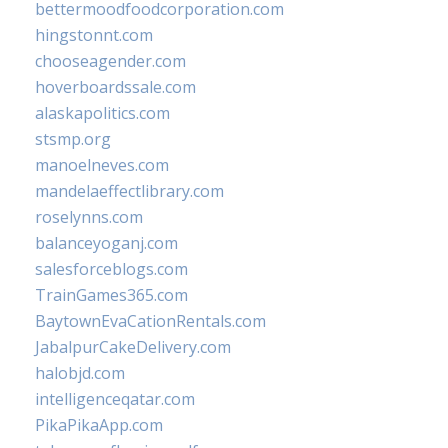
bettermoodfoodcorporation.com
hingstonnt.com
chooseagender.com
hoverboardssale.com
alaskapolitics.com
stsmp.org
manoelneves.com
mandelaeffectlibrary.com
roselynns.com
balanceyoganj.com
salesforceblogs.com
TrainGames365.com
BaytownEvaCationRentals.com
JabalpurCakeDelivery.com
halobjd.com
intelligenceqatar.com
PikaPikaApp.com