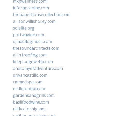
mxpwellness.com
infernocanine.com
thepaperhousecollection.com
allisonwillisholley.com
solslite.org
portwayinn.com
djmaddogmusic.com
thesoundarchitects.com
allin1roofing.com
keepjudgewebb.com
anatomyofadventure.com
drivancastillo.com
cmmedspa.com
midletontkd.com
gardensandgrills.com
basilfoodwine.com
nikko-tochigi.net
caribbean-corner.com