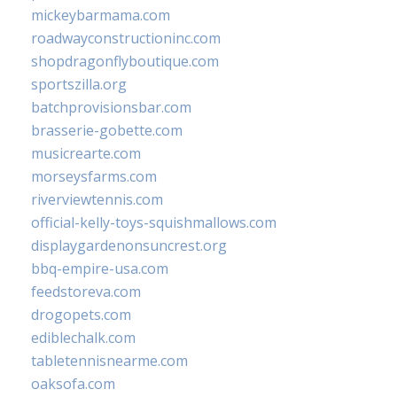
mickeybarmama.com
roadwayconstructioninc.com
shopdragonflyboutique.com
sportszilla.org
batchprovisionsbar.com
brasserie-gobette.com
musicrearte.com
morseysfarms.com
riverviewtennis.com
official-kelly-toys-squishmallows.com
displaygardenonsuncrest.org
bbq-empire-usa.com
feedstoreva.com
drogopets.com
ediblechalk.com
tabletennisnearme.com
oaksofa.com