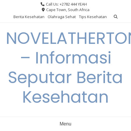
Skip
Call Us: +2782 444 YEAH
to
Cape Town, South Africa
content
Berita Kesehatan
Olahraga Sehat
Tips Kesehatan
NOVELATHERTO
– Informasi
Seputar Berita
Kesehatan
Menu