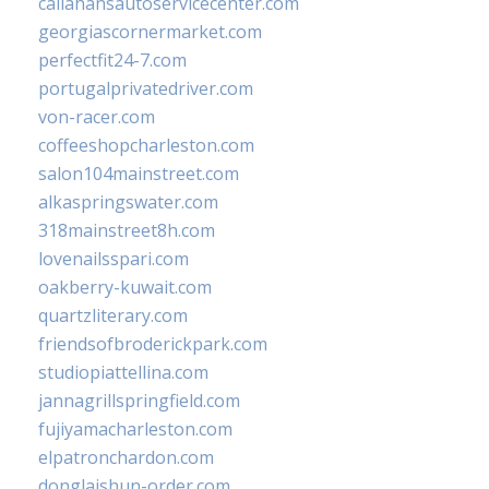
callahansautoservicecenter.com
georgiascornermarket.com
perfectfit24-7.com
portugalprivatedriver.com
von-racer.com
coffeeshopcharleston.com
salon104mainstreet.com
alkaspringswater.com
318mainstreet8h.com
lovenailsspari.com
oakberry-kuwait.com
quartzliterary.com
friendsofbroderickpark.com
studiopiattellina.com
jannagrillspringfield.com
fujiyamacharleston.com
elpatronchardon.com
donglaishun-order.com