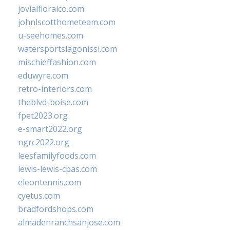
jovialfloralco.com
johnlscotthometeam.com
u-seehomes.com
watersportslagonissi.com
mischieffashion.com
eduwyre.com
retro-interiors.com
theblvd-boise.com
fpet2023.org
e-smart2022.org
ngrc2022.org
leesfamilyfoods.com
lewis-lewis-cpas.com
eleontennis.com
cyetus.com
bradfordshops.com
almadenranchsanjose.com