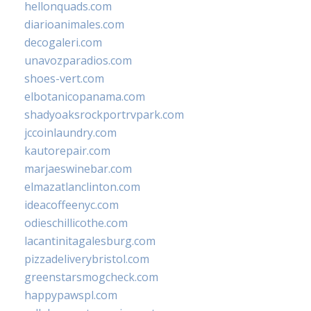
hellonquads.com
diarioanimales.com
decogaleri.com
unavozparadios.com
shoes-vert.com
elbotanicopanama.com
shadyoaksrockportrvpark.com
jccoinlaundry.com
kautorepair.com
marjaeswinebar.com
elmazatlanclinton.com
ideacoffeenyc.com
odieschillicothe.com
lacantinitagalesburg.com
pizzadeliverybristol.com
greenstarsmogcheck.com
happypawspl.com