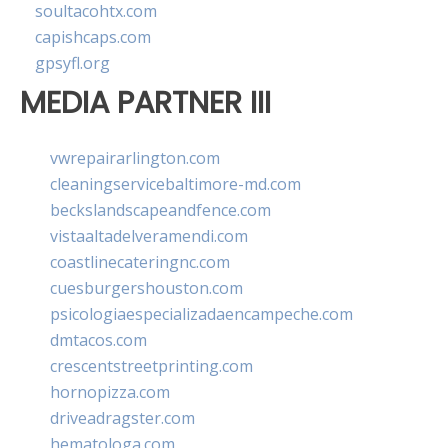
soultacohtx.com
capishcaps.com
gpsyfl.org
MEDIA PARTNER III
vwrepairarlington.com
cleaningservicebaltimore-md.com
beckslandscapeandfence.com
vistaaltadelveramendi.com
coastlinecateringnc.com
cuesburgershouston.com
psicologiaespecializadaencampeche.com
dmtacos.com
crescentstreetprinting.com
hornopizza.com
driveadragster.com
hematologa.com