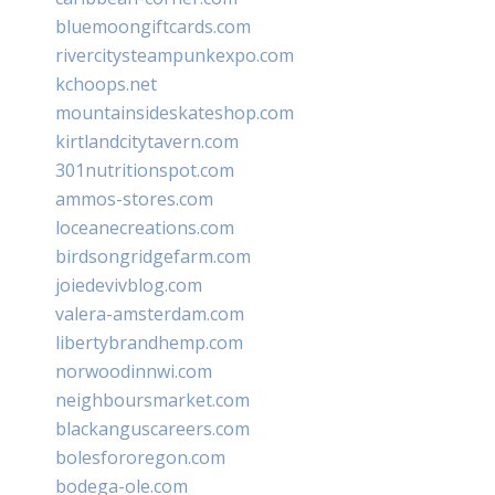
bluemoongiftcards.com
rivercitysteampunkexpo.com
kchoops.net
mountainsideskateshop.com
kirtlandcitytavern.com
301nutritionspot.com
ammos-stores.com
loceanecreations.com
birdsongridgefarm.com
joiedevivblog.com
valera-amsterdam.com
libertybrandhemp.com
norwoodinnwi.com
neighboursmarket.com
blackanguscareers.com
bolesfororegon.com
bodega-ole.com