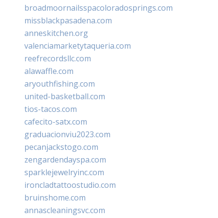
broadmoornailsspacoloradosprings.com
missblackpasadena.com
anneskitchen.org
valenciamarketytaqueria.com
reefrecordsllc.com
alawaffle.com
aryouthfishing.com
united-basketball.com
tios-tacos.com
cafecito-satx.com
graduacionviu2023.com
pecanjackstogo.com
zengardendayspa.com
sparklejewelryinc.com
ironcladtattoostudio.com
bruinshome.com
annascleaningsvc.com