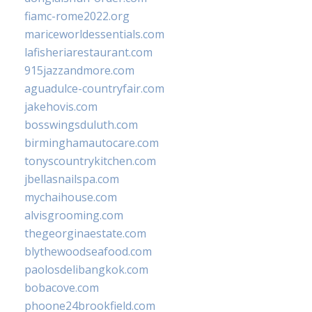
fiamc-rome2022.org
mariceworldessentials.com
lafisheriarestaurant.com
915jazzandmore.com
aguadulce-countryfair.com
jakehovis.com
bosswingsduluth.com
birminghamautocare.com
tonyscountrykitchen.com
jbellasnailspa.com
mychaihouse.com
alvisgrooming.com
thegeorginaestate.com
blythewoodseafood.com
paolosdelibangkok.com
bobacove.com
phoone24brookfield.com