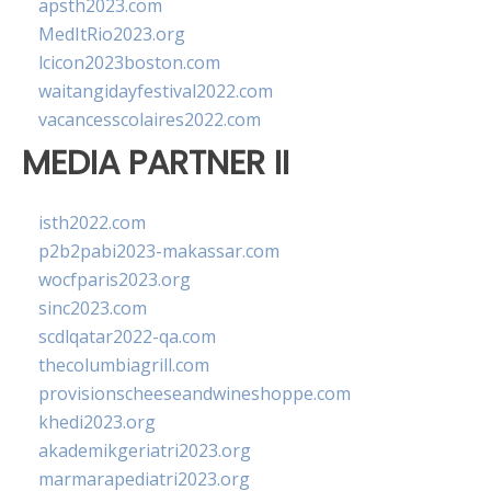
apsth2023.com
MedItRio2023.org
lcicon2023boston.com
waitangidayfestival2022.com
vacancesscolaires2022.com
MEDIA PARTNER II
isth2022.com
p2b2pabi2023-makassar.com
wocfparis2023.org
sinc2023.com
scdlqatar2022-qa.com
thecolumbiagrill.com
provisionscheeseandwineshoppe.com
khedi2023.org
akademikgeriatri2023.org
marmarapediatri2023.org