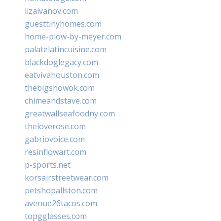
lizaivanov.com
guesttinyhomes.com
home-plow-by-meyer.com
palatelatincuisine.com
blackdoglegacy.com
eatvivahouston.com
thebigshowok.com
chimeandstave.com
greatwallseafoodny.com
theloverose.com
gabriovoice.com
resinflowart.com
p-sports.net
korsairstreetwear.com
petshopallston.com
avenue26tacos.com
topgglasses.com