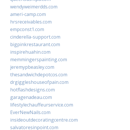
wendyweimerdds.com
ameri-camp.com
hrsreceivables.com
empconst1.com
cinderella-support.com
bigpinkrestaurant.com
inspirehuahin.com
memmingerspainting.com
jeremypbeasley.com
thesandwichdepotcos.com
drgiggleshouseofpain.com
hotflashdesigns.com
garagenadeau.com
lifestylechauffeurservice.com
EverNewNails.com
insideoutdecoratingcentre.com
salvatoresinpoint.com