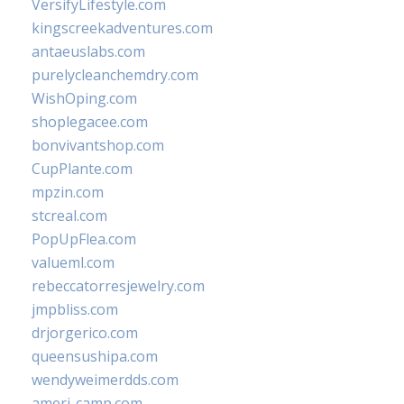
VersifyLifestyle.com
kingscreekadventures.com
antaeuslabs.com
purelycleanchemdry.com
WishOping.com
shoplegacee.com
bonvivantshop.com
CupPlante.com
mpzin.com
stcreal.com
PopUpFlea.com
valueml.com
rebeccatorresjewelry.com
jmpbliss.com
drjorgerico.com
queensushipa.com
wendyweimerdds.com
ameri-camp.com