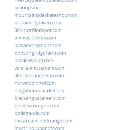
kchoops.net
mountainsideskateshop.com
kirtlandcitytavern.com
301nutritionspot.com
ammos-stores.com
loceanecreations.com
birdsongridgefarm.com
joiedevivblog.com
valera-amsterdam.com
libertybrandhemp.com
norwoodinnwi.com
neighboursmarket.com
blackanguscareers.com
bolesfororegon.com
bodega-ole.com
thestreamlinerlounge.com
mestrinorubanofc.com