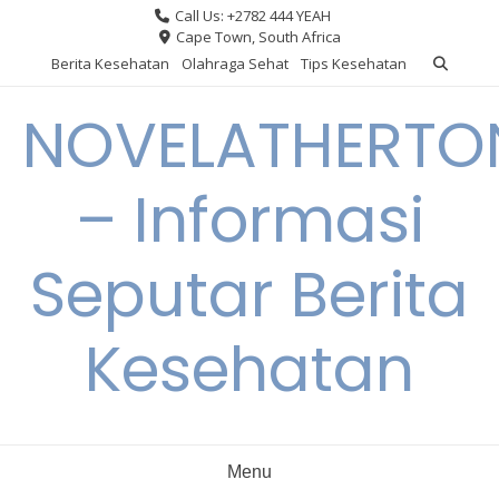
Skip
Call Us: +2782 444 YEAH
to
Cape Town, South Africa
content
Berita Kesehatan
Olahraga Sehat
Tips Kesehatan
NOVELATHERTO
– Informasi
Seputar Berita
Kesehatan
Menu