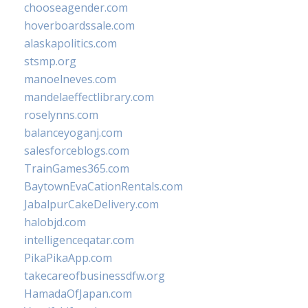
chooseagender.com
hoverboardssale.com
alaskapolitics.com
stsmp.org
manoelneves.com
mandelaeffectlibrary.com
roselynns.com
balanceyoganj.com
salesforceblogs.com
TrainGames365.com
BaytownEvaCationRentals.com
JabalpurCakeDelivery.com
halobjd.com
intelligenceqatar.com
PikaPikaApp.com
takecareofbusinessdfw.org
HamadaOfJapan.com