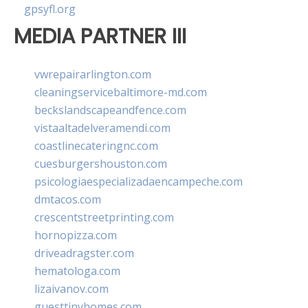
gpsyfl.org
MEDIA PARTNER III
vwrepairarlington.com
cleaningservicebaltimore-md.com
beckslandscapeandfence.com
vistaaltadelveramendi.com
coastlinecateringnc.com
cuesburgershouston.com
psicologiaespecializadaencampeche.com
dmtacos.com
crescentstreetprinting.com
hornopizza.com
driveadragster.com
hematologa.com
lizaivanov.com
guesttinyhomes.com