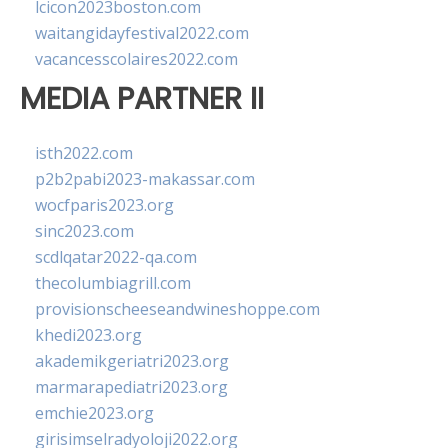
lcicon2023boston.com
waitangidayfestival2022.com
vacancesscolaires2022.com
MEDIA PARTNER II
isth2022.com
p2b2pabi2023-makassar.com
wocfparis2023.org
sinc2023.com
scdlqatar2022-qa.com
thecolumbiagrill.com
provisionscheeseandwineshoppe.com
khedi2023.org
akademikgeriatri2023.org
marmarapediatri2023.org
emchie2023.org
girisimselradyoloji2022.org