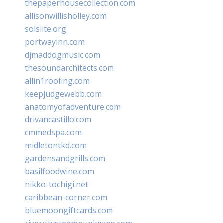
thepaperhousecollection.com
allisonwillisholley.com
solslite.org
portwayinn.com
djmaddogmusic.com
thesoundarchitects.com
allin1roofing.com
keepjudgewebb.com
anatomyofadventure.com
drivancastillo.com
cmmedspa.com
midletontkd.com
gardensandgrills.com
basilfoodwine.com
nikko-tochigi.net
caribbean-corner.com
bluemoongiftcards.com
rivercitysteampunkexpo.com