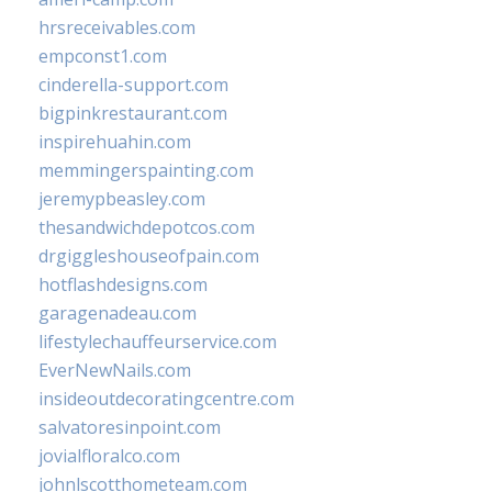
hrsreceivables.com
empconst1.com
cinderella-support.com
bigpinkrestaurant.com
inspirehuahin.com
memmingerspainting.com
jeremypbeasley.com
thesandwichdepotcos.com
drgiggleshouseofpain.com
hotflashdesigns.com
garagenadeau.com
lifestylechauffeurservice.com
EverNewNails.com
insideoutdecoratingcentre.com
salvatoresinpoint.com
jovialfloralco.com
johnlscotthometeam.com