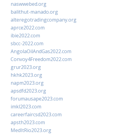
naswwebed.org
balithut-manado.org
alteregotradingcompany.org
aprce2022.com
ibie2022.com
sbcc-2022.com
AngolaOilAndGas2022.com
Convoy4Freedom2022.com
grur2023.org
hkhk2023.org
napm2023.org
apsdfd2023.org
forumausape2023.com
imkl2023.com
careerfaircsd2023.com
apsth2023.com
MedItRio2023.org