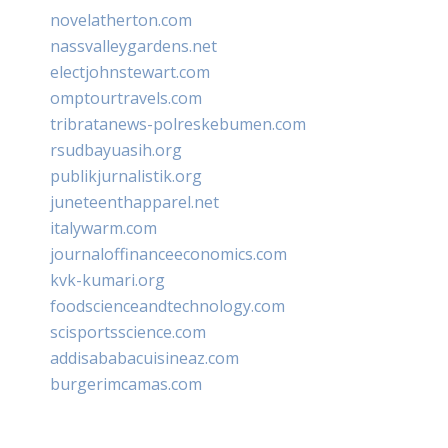
novelatherton.com
nassvalleygardens.net
electjohnstewart.com
omptourtravels.com
tribratanews-polreskebumen.com
rsudbayuasih.org
publikjurnalistik.org
juneteenthapparel.net
italywarm.com
journaloffinanceeconomics.com
kvk-kumari.org
foodscienceandtechnology.com
scisportsscience.com
addisababacuisineaz.com
burgerimcamas.com