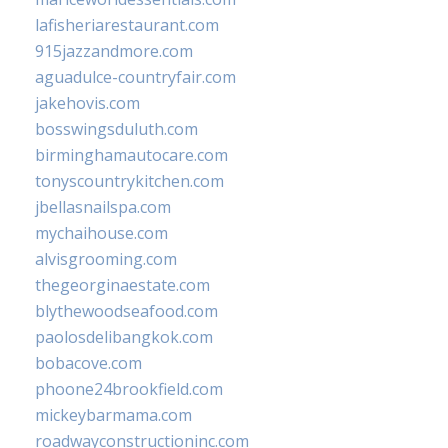
lafisheriarestaurant.com
915jazzandmore.com
aguadulce-countryfair.com
jakehovis.com
bosswingsduluth.com
birminghamautocare.com
tonyscountrykitchen.com
jbellasnailspa.com
mychaihouse.com
alvisgrooming.com
thegeorginaestate.com
blythewoodseafood.com
paolosdelibangkok.com
bobacove.com
phoone24brookfield.com
mickeybarmama.com
roadwayconstructioninc.com