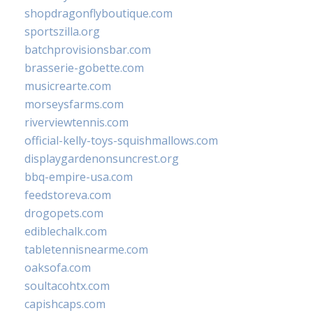
shopdragonflyboutique.com
sportszilla.org
batchprovisionsbar.com
brasserie-gobette.com
musicrearte.com
morseysfarms.com
riverviewtennis.com
official-kelly-toys-squishmallows.com
displaygardenonsuncrest.org
bbq-empire-usa.com
feedstoreva.com
drogopets.com
ediblechalk.com
tabletennisnearme.com
oaksofa.com
soultacohtx.com
capishcaps.com