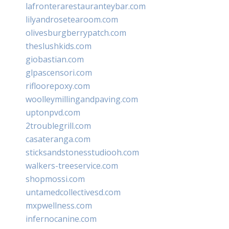
lafronterarestauranteybar.com
lilyandrosetearoom.com
olivesburgberrypatch.com
theslushkids.com
giobastian.com
glpascensori.com
rifloorepoxy.com
woolleymillingandpaving.com
uptonpvd.com
2troublegrill.com
casateranga.com
sticksandstonesstudiooh.com
walkers-treeservice.com
shopmossi.com
untamedcollectivesd.com
mxpwellness.com
infernocanine.com