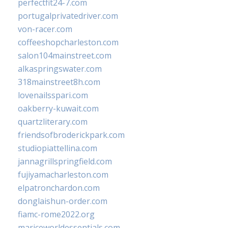
perfectfit24-7.com
portugalprivatedriver.com
von-racer.com
coffeeshopcharleston.com
salon104mainstreet.com
alkaspringswater.com
318mainstreet8h.com
lovenailsspari.com
oakberry-kuwait.com
quartzliterary.com
friendsofbroderickpark.com
studiopiattellina.com
jannagrillspringfield.com
fujiyamacharleston.com
elpatronchardon.com
donglaishun-order.com
fiamc-rome2022.org
mariceworldessentials.com