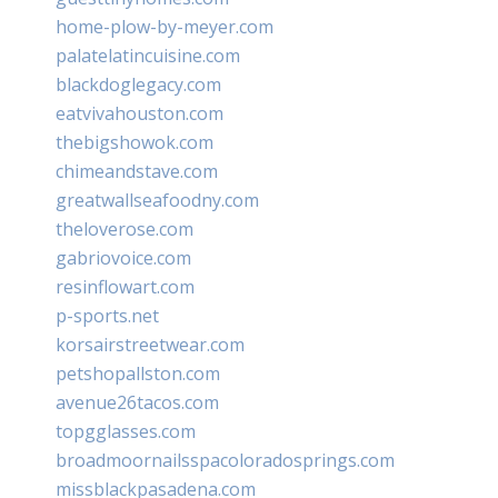
home-plow-by-meyer.com
palatelatincuisine.com
blackdoglegacy.com
eatvivahouston.com
thebigshowok.com
chimeandstave.com
greatwallseafoodny.com
theloverose.com
gabriovoice.com
resinflowart.com
p-sports.net
korsairstreetwear.com
petshopallston.com
avenue26tacos.com
topgglasses.com
broadmoornailsspacoloradosprings.com
missblackpasadena.com