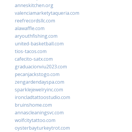
anneskitchen.org
valenciamarketytaqueria.com
reefrecordsllc.com
alawaffle.com
aryouthfishing.com
united-basketball.com
tios-tacos.com
cafecito-satx.com
graduacionviu2023.com
pecanjackstogo.com
zengardendayspa.com
sparklejewelryinc.com
ironcladtattoostudio.com
bruinshome.com
annascleaningsvc.com
wolfcitytattoo.com
oysterbayturkeytrot.com