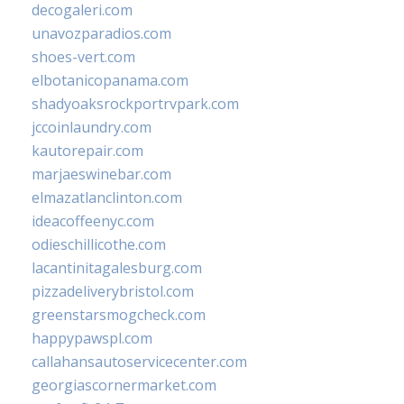
decogaleri.com
unavozparadios.com
shoes-vert.com
elbotanicopanama.com
shadyoaksrockportrvpark.com
jccoinlaundry.com
kautorepair.com
marjaeswinebar.com
elmazatlanclinton.com
ideacoffeenyc.com
odieschillicothe.com
lacantinitagalesburg.com
pizzadeliverybristol.com
greenstarsmogcheck.com
happypawspl.com
callahansautoservicecenter.com
georgiascornermarket.com