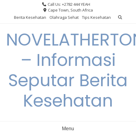
Skip
Call Us: +2782 444 YEAH
to
Cape Town, South Africa
content
Berita Kesehatan
Olahraga Sehat
Tips Kesehatan
NOVELATHERTO
– Informasi
Seputar Berita
Kesehatan
Menu