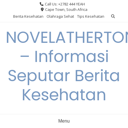
Skip
Call Us: +2782 444 YEAH
to
Cape Town, South Africa
content
Berita Kesehatan
Olahraga Sehat
Tips Kesehatan
NOVELATHERTO
– Informasi
Seputar Berita
Kesehatan
Menu