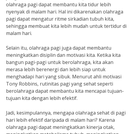
olahraga pagi dapat membantu kita tidur lebih
nyenyak di malam hari. Hal ini dikarenakan olahraga
pagi dapat mengatur ritme sirkadian tubuh kita,
sehingga membuat kita lebih mudah untuk tertidur di
malam hari.
Selain itu, olahraga pagi juga dapat membantu
meningkatkan disiplin dan motivasi kita. Ketika kita
bangun pagi-pagi untuk berolahraga, kita akan
merasa lebih berenergi dan lebih siap untuk
menghadapi hari yang sibuk. Menurut ahli motivasi
Tony Robbins, rutinitas pagi yang sehat seperti
berolahraga dapat membantu kita mencapai tujuan-
tujuan kita dengan lebih efektif.
Jadi, kesimpulannya, mengapa olahraga sehat di pagi
hari lebih efektif daripada di malam hari? Karena
olahraga pagi dapat meningkatkan kinerja otak,