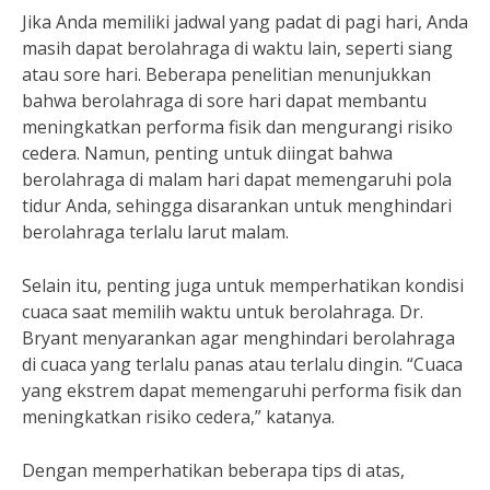
Jika Anda memiliki jadwal yang padat di pagi hari, Anda
masih dapat berolahraga di waktu lain, seperti siang
atau sore hari. Beberapa penelitian menunjukkan
bahwa berolahraga di sore hari dapat membantu
meningkatkan performa fisik dan mengurangi risiko
cedera. Namun, penting untuk diingat bahwa
berolahraga di malam hari dapat memengaruhi pola
tidur Anda, sehingga disarankan untuk menghindari
berolahraga terlalu larut malam.
Selain itu, penting juga untuk memperhatikan kondisi
cuaca saat memilih waktu untuk berolahraga. Dr.
Bryant menyarankan agar menghindari berolahraga
di cuaca yang terlalu panas atau terlalu dingin. “Cuaca
yang ekstrem dapat memengaruhi performa fisik dan
meningkatkan risiko cedera,” katanya.
Dengan memperhatikan beberapa tips di atas,