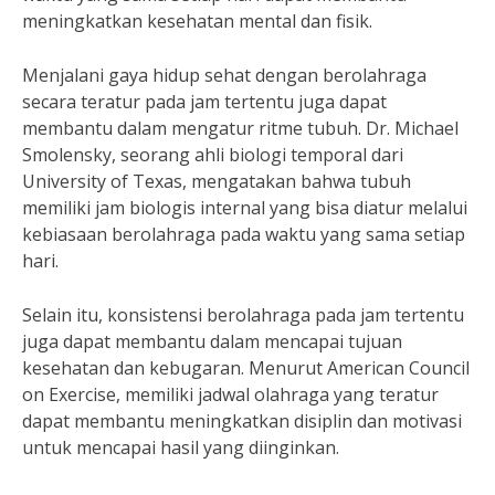
meningkatkan kesehatan mental dan fisik.
Menjalani gaya hidup sehat dengan berolahraga
secara teratur pada jam tertentu juga dapat
membantu dalam mengatur ritme tubuh. Dr. Michael
Smolensky, seorang ahli biologi temporal dari
University of Texas, mengatakan bahwa tubuh
memiliki jam biologis internal yang bisa diatur melalui
kebiasaan berolahraga pada waktu yang sama setiap
hari.
Selain itu, konsistensi berolahraga pada jam tertentu
juga dapat membantu dalam mencapai tujuan
kesehatan dan kebugaran. Menurut American Council
on Exercise, memiliki jadwal olahraga yang teratur
dapat membantu meningkatkan disiplin dan motivasi
untuk mencapai hasil yang diinginkan.