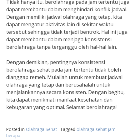
Tidak hanya itu, berolahraga pada jam tertentu juga
dapat membantu dalam menghindari konflik jadwal.
Dengan memiliki jadwal olahraga yang tetap, kita
dapat mengatur aktivitas lain di sekitar waktu
tersebut sehingga tidak terjadi bentrok. Hal ini juga
dapat membantu dalam menjaga konsistensi
berolahraga tanpa terganggu oleh hal-hal lain.
Dengan demikian, pentingnya konsistensi
berolahraga sehat pada jam tertentu tidak boleh
dianggap remeh. Mulailah untuk membuat jadwal
olahraga yang tetap dan berusahalah untuk
menjalankannya secara konsisten. Dengan begitu,
kita dapat menikmati manfaat kesehatan dan
kebugaran yang optimal. Selamat berolahraga!
Posted in
Olahraga Sehat
Tagged
olahraga sehat jam
berapa