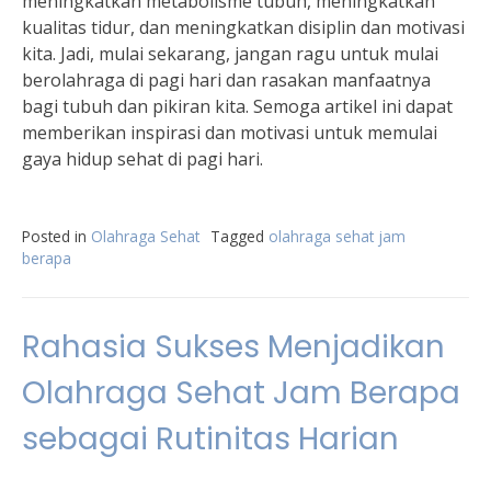
meningkatkan metabolisme tubuh, meningkatkan
kualitas tidur, dan meningkatkan disiplin dan motivasi
kita. Jadi, mulai sekarang, jangan ragu untuk mulai
berolahraga di pagi hari dan rasakan manfaatnya
bagi tubuh dan pikiran kita. Semoga artikel ini dapat
memberikan inspirasi dan motivasi untuk memulai
gaya hidup sehat di pagi hari.
Posted in
Olahraga Sehat
Tagged
olahraga sehat jam
berapa
Rahasia Sukses Menjadikan
Olahraga Sehat Jam Berapa
sebagai Rutinitas Harian