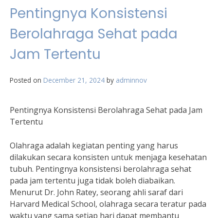
Pentingnya Konsistensi
Berolahraga Sehat pada
Jam Tertentu
Posted on
December 21, 2024
by
adminnov
Pentingnya Konsistensi Berolahraga Sehat pada Jam
Tertentu
Olahraga adalah kegiatan penting yang harus
dilakukan secara konsisten untuk menjaga kesehatan
tubuh. Pentingnya konsistensi berolahraga sehat
pada jam tertentu juga tidak boleh diabaikan.
Menurut Dr. John Ratey, seorang ahli saraf dari
Harvard Medical School, olahraga secara teratur pada
waktu yang sama setiap hari dapat membantu