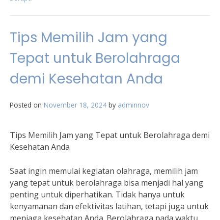
Tips Memilih Jam yang
Tepat untuk Berolahraga
demi Kesehatan Anda
Posted on
November 18, 2024
by
adminnov
Tips Memilih Jam yang Tepat untuk Berolahraga demi
Kesehatan Anda
Saat ingin memulai kegiatan olahraga, memilih jam
yang tepat untuk berolahraga bisa menjadi hal yang
penting untuk diperhatikan. Tidak hanya untuk
kenyamanan dan efektivitas latihan, tetapi juga untuk
menjaga kesehatan Anda. Berolahraga pada waktu