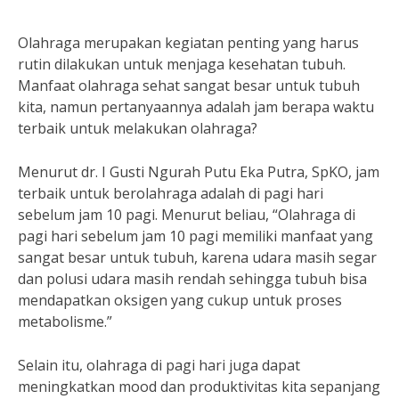
Olahraga merupakan kegiatan penting yang harus
rutin dilakukan untuk menjaga kesehatan tubuh.
Manfaat olahraga sehat sangat besar untuk tubuh
kita, namun pertanyaannya adalah jam berapa waktu
terbaik untuk melakukan olahraga?
Menurut dr. I Gusti Ngurah Putu Eka Putra, SpKO, jam
terbaik untuk berolahraga adalah di pagi hari
sebelum jam 10 pagi. Menurut beliau, “Olahraga di
pagi hari sebelum jam 10 pagi memiliki manfaat yang
sangat besar untuk tubuh, karena udara masih segar
dan polusi udara masih rendah sehingga tubuh bisa
mendapatkan oksigen yang cukup untuk proses
metabolisme.”
Selain itu, olahraga di pagi hari juga dapat
meningkatkan mood dan produktivitas kita sepanjang