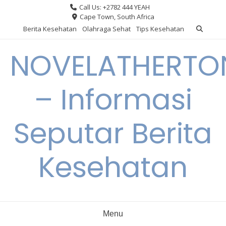
Skip
Call Us: +2782 444 YEAH
to
Cape Town, South Africa
content
Berita Kesehatan
Olahraga Sehat
Tips Kesehatan
NOVELATHERTO
– Informasi
Seputar Berita
Kesehatan
Menu