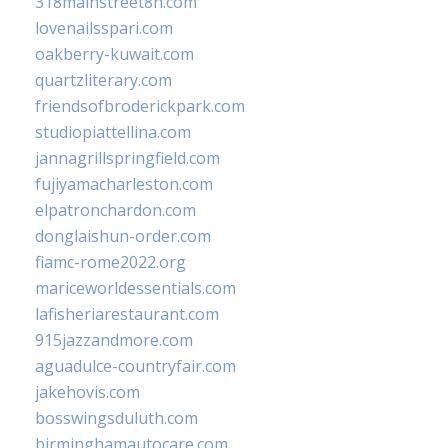
318mainstreet8h.com
lovenailsspari.com
oakberry-kuwait.com
quartzliterary.com
friendsofbroderickpark.com
studiopiattellina.com
jannagrillspringfield.com
fujiyamacharleston.com
elpatronchardon.com
donglaishun-order.com
fiamc-rome2022.org
mariceworldessentials.com
lafisheriarestaurant.com
915jazzandmore.com
aguadulce-countryfair.com
jakehovis.com
bosswingsduluth.com
birminghamautocare.com