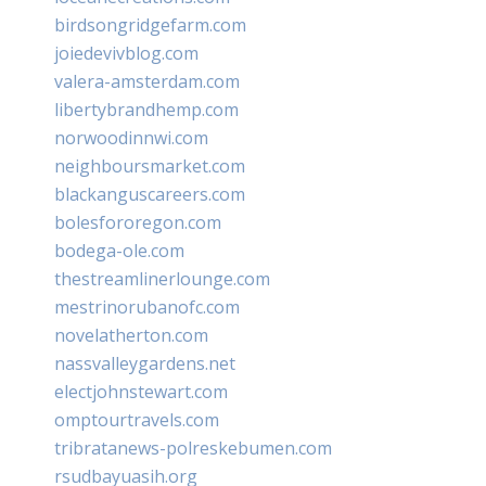
birdsongridgefarm.com
joiedevivblog.com
valera-amsterdam.com
libertybrandhemp.com
norwoodinnwi.com
neighboursmarket.com
blackanguscareers.com
bolesfororegon.com
bodega-ole.com
thestreamlinerlounge.com
mestrinorubanofc.com
novelatherton.com
nassvalleygardens.net
electjohnstewart.com
omptourtravels.com
tribratanews-polreskebumen.com
rsudbayuasih.org