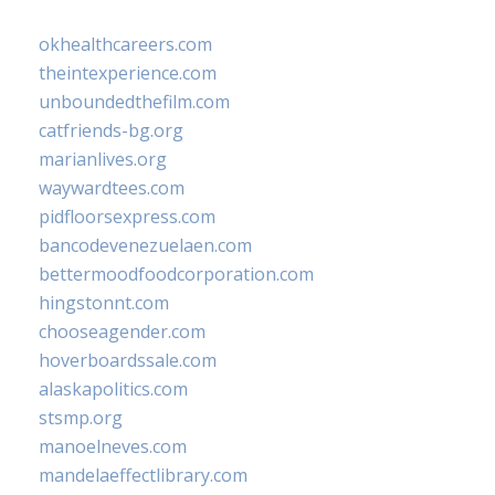
okhealthcareers.com
theintexperience.com
unboundedthefilm.com
catfriends-bg.org
marianlives.org
waywardtees.com
pidfloorsexpress.com
bancodevenezuelaen.com
bettermoodfoodcorporation.com
hingstonnt.com
chooseagender.com
hoverboardssale.com
alaskapolitics.com
stsmp.org
manoelneves.com
mandelaeffectlibrary.com