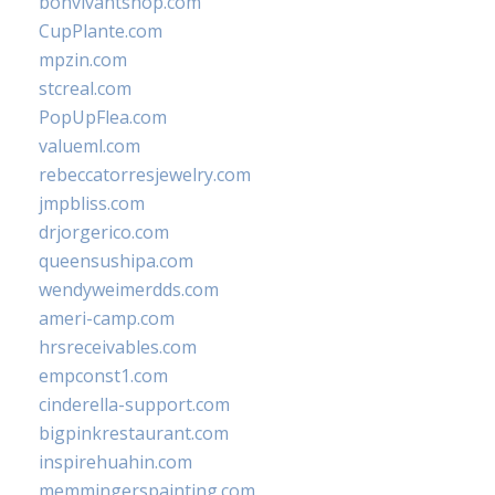
bonvivantshop.com
CupPlante.com
mpzin.com
stcreal.com
PopUpFlea.com
valueml.com
rebeccatorresjewelry.com
jmpbliss.com
drjorgerico.com
queensushipa.com
wendyweimerdds.com
ameri-camp.com
hrsreceivables.com
empconst1.com
cinderella-support.com
bigpinkrestaurant.com
inspirehuahin.com
memmingerspainting.com