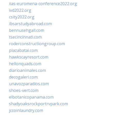
iias-euromena-conference2022.org
ivd2022.org
csity2022.org
ibsarstudyabroad.com
bennusehgall.com
tsecincinnati.com
roderconstructiongroup.com
plazabatai.com
hawkscayresort.com
hellonquads.com
diarioanimales.com
decogaleri.com
unavozparadios.com
shoes-vert.com
elbotanicopanama.com
shadyoaksrockportrvpark.com
jccoinlaundry.com