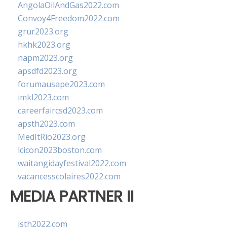
AngolaOilAndGas2022.com
Convoy4Freedom2022.com
grur2023.org
hkhk2023.org
napm2023.org
apsdfd2023.org
forumausape2023.com
imkl2023.com
careerfaircsd2023.com
apsth2023.com
MedItRio2023.org
lcicon2023boston.com
waitangidayfestival2022.com
vacancesscolaires2022.com
MEDIA PARTNER II
isth2022.com