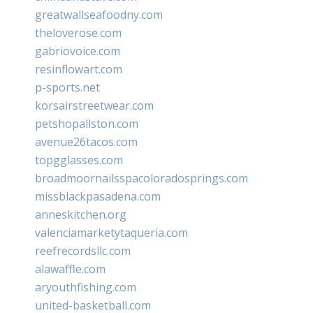
greatwallseafoodny.com
theloverose.com
gabriovoice.com
resinflowart.com
p-sports.net
korsairstreetwear.com
petshopallston.com
avenue26tacos.com
topgglasses.com
broadmoornailsspacoloradosprings.com
missblackpasadena.com
anneskitchen.org
valenciamarketytaqueria.com
reefrecordsllc.com
alawaffle.com
aryouthfishing.com
united-basketball.com