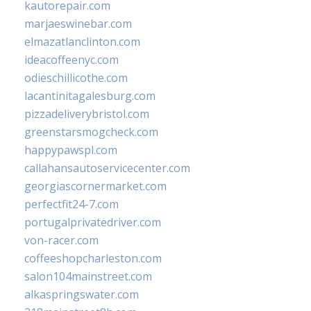
kautorepair.com
marjaeswinebar.com
elmazatlanclinton.com
ideacoffeenyc.com
odieschillicothe.com
lacantinitagalesburg.com
pizzadeliverybristol.com
greenstarsmogcheck.com
happypawspl.com
callahansautoservicecenter.com
georgiascornermarket.com
perfectfit24-7.com
portugalprivatedriver.com
von-racer.com
coffeeshopcharleston.com
salon104mainstreet.com
alkaspringswater.com