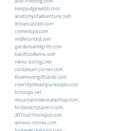
allin1roofing.com
keepjudgewebb.com
anatomyofadventure.com
drivancastillo.com
cmmedspa.com
midletontkd.com
gardensandgrills.com
basilfoodwine.com
nikko-tochigi.net
caribbean-corner.com
bluemoongiftcards.com
rivercitysteampunkexpo.com
kchoops.net
mountainsideskateshop.com
kirtlandcitytavern.com
301nutritionspot.com
ammos-stores.com
loceanecreations.com