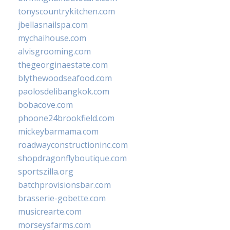
tonyscountrykitchen.com
jbellasnailspa.com
mychaihouse.com
alvisgrooming.com
thegeorginaestate.com
blythewoodseafood.com
paolosdelibangkok.com
bobacove.com
phoone24brookfield.com
mickeybarmama.com
roadwayconstructioninc.com
shopdragonflyboutique.com
sportszilla.org
batchprovisionsbar.com
brasserie-gobette.com
musicrearte.com
morseysfarms.com