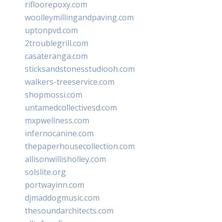
rifloorepoxy.com
woolleymillingandpaving.com
uptonpvd.com
2troublegrill.com
casateranga.com
sticksandstonesstudiooh.com
walkers-treeservice.com
shopmossi.com
untamedcollectivesd.com
mxpwellness.com
infernocanine.com
thepaperhousecollection.com
allisonwillisholley.com
solslite.org
portwayinn.com
djmaddogmusic.com
thesoundarchitects.com