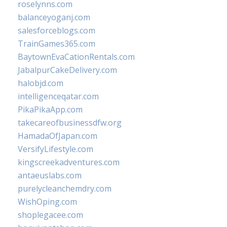
roselynns.com
balanceyoganj.com
salesforceblogs.com
TrainGames365.com
BaytownEvaCationRentals.com
JabalpurCakeDelivery.com
halobjd.com
intelligenceqatar.com
PikaPikaApp.com
takecareofbusinessdfw.org
HamadaOfJapan.com
VersifyLifestyle.com
kingscreekadventures.com
antaeuslabs.com
purelycleanchemdry.com
WishOping.com
shoplegacee.com