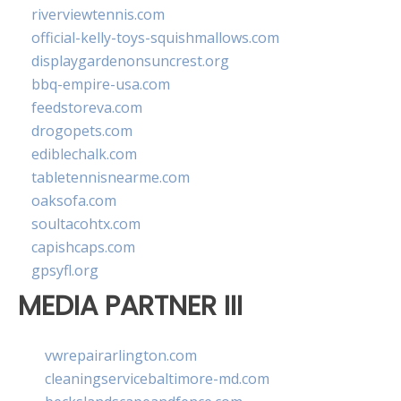
riverviewtennis.com
official-kelly-toys-squishmallows.com
displaygardenonsuncrest.org
bbq-empire-usa.com
feedstoreva.com
drogopets.com
ediblechalk.com
tabletennisnearme.com
oaksofa.com
soultacohtx.com
capishcaps.com
gpsyfl.org
MEDIA PARTNER III
vwrepairarlington.com
cleaningservicebaltimore-md.com