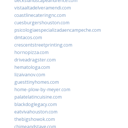
beckslandscapeandfence.com
vistaaltadelveramendi.com
coastlinecateringnc.com
cuesburgershouston.com
psicologiaespecializadaencampeche.com
dmtacos.com
crescentstreetprinting.com
hornopizza.com
driveadragster.com
hematologa.com
lizaivanov.com
guesttinyhomes.com
home-plow-by-meyer.com
palatelatincuisine.com
blackdoglegacy.com
eatvivahouston.com
thebigshowok.com
chimeandstave.com