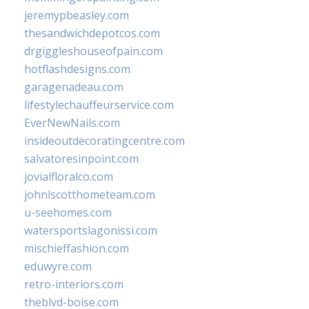
jeremypbeasley.com
thesandwichdepotcos.com
drgiggleshouseofpain.com
hotflashdesigns.com
garagenadeau.com
lifestylechauffeurservice.com
EverNewNails.com
insideoutdecoratingcentre.com
salvatoresinpoint.com
jovialfloralco.com
johnlscotthometeam.com
u-seehomes.com
watersportslagonissi.com
mischieffashion.com
eduwyre.com
retro-interiors.com
theblvd-boise.com