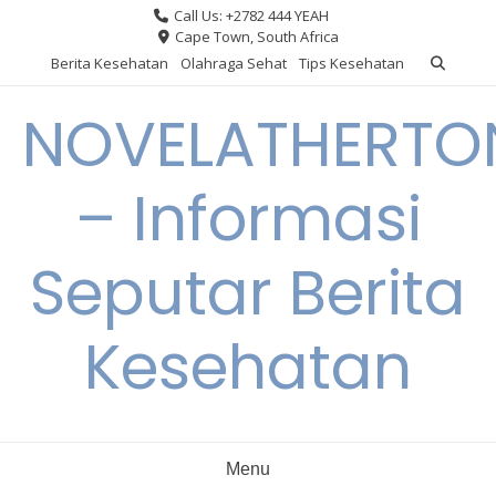
Skip
Call Us: +2782 444 YEAH
to
Cape Town, South Africa
content
Berita Kesehatan
Olahraga Sehat
Tips Kesehatan
NOVELATHERTO
– Informasi
Seputar Berita
Kesehatan
Menu