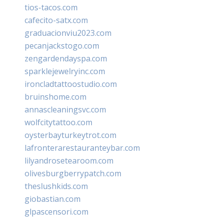
tios-tacos.com
cafecito-satx.com
graduacionviu2023.com
pecanjackstogo.com
zengardendayspa.com
sparklejewelryinc.com
ironcladtattoostudio.com
bruinshome.com
annascleaningsvc.com
wolfcitytattoo.com
oysterbayturkeytrot.com
lafronterarestauranteybar.com
lilyandrosetearoom.com
olivesburgberrypatch.com
theslushkids.com
giobastian.com
glpascensori.com