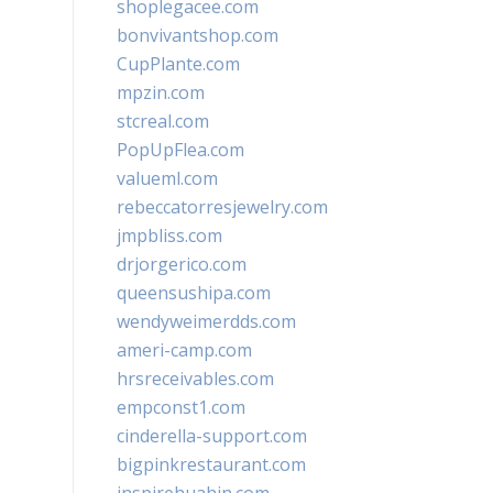
shoplegacee.com
bonvivantshop.com
CupPlante.com
mpzin.com
stcreal.com
PopUpFlea.com
valueml.com
rebeccatorresjewelry.com
jmpbliss.com
drjorgerico.com
queensushipa.com
wendyweimerdds.com
ameri-camp.com
hrsreceivables.com
empconst1.com
cinderella-support.com
bigpinkrestaurant.com