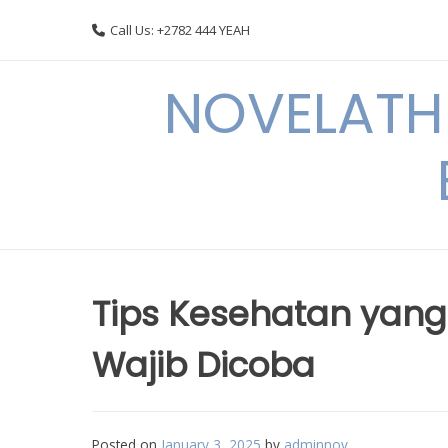
Skip
Call Us: +2782 444 YEAH
to
content
NOVELATHE
Tips Kesehatan yang 
Wajib Dicoba
Posted on
January 3, 2025
by
adminnov