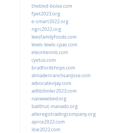
theblvd-boise.com
fpet2023.org
e-smart2022.org
ngrc2022.org
leesfamilyfoods.com
lewis-lewis-cpas.com
eleontennis.com
cyetus.com
bradfordshops.com
almadenranchsanjose.com
advocatevijay.com
adlibilimler2023.com
naswwebed.org
balithut-manado.org
alteregotradingcompany.org
aprce2022.com
ibie2022.com