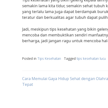
Tips kesehatan yang bikin geleng kepala lainn
semakin lama kita tidur, semakin sehat tubuh k
yang terlalu lama juga dapat berdampak buruk
teratur dan berkualitas agar tubuh dapat puli
Jadi, meskipun tips kesehatan yang bikin gelen
mencoba dan membuktikan sendiri manfaatnya 
berharga, jadi jangan ragu untuk mencoba hal-
Posted in
Tips Kesehatan
Tagged
tips kesehatan lucu
Post
Cara Memulai Gaya Hidup Sehat dengan Olahr
Tepat
navigation