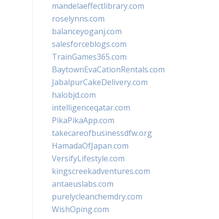
mandelaeffectlibrary.com
roselynns.com
balanceyoganj.com
salesforceblogs.com
TrainGames365.com
BaytownEvaCationRentals.com
JabalpurCakeDelivery.com
halobjd.com
intelligenceqatar.com
PikaPikaApp.com
takecareofbusinessdfw.org
HamadaOfJapan.com
VersifyLifestyle.com
kingscreekadventures.com
antaeuslabs.com
purelycleanchemdry.com
WishOping.com