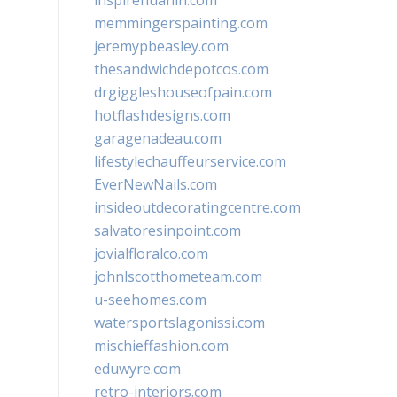
inspirehuahin.com
memmingerspainting.com
jeremypbeasley.com
thesandwichdepotcos.com
drgiggleshouseofpain.com
hotflashdesigns.com
garagenadeau.com
lifestylechauffeurservice.com
EverNewNails.com
insideoutdecoratingcentre.com
salvatoresinpoint.com
jovialfloralco.com
johnlscotthometeam.com
u-seehomes.com
watersportslagonissi.com
mischieffashion.com
eduwyre.com
retro-interiors.com