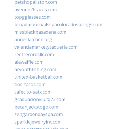
petshopallston.com
avenue26tacos.com
topgglasses.com
broadmoornailsspacoloradosprings.com
missblackpasadena.com
anneskitchen.org
valenciamarketytaqueria.com
reefrecordsllc.com
alawaffle.com
aryouthfishing.com
united-basketball.com
tios-tacos.com
cafecito-satx.com
graduacionviu2023.com
pecanjackstogo.com
zengardendayspa.com
sparklejewelryinc.com