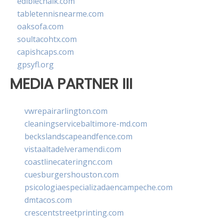
ediblechalk.com
tabletennisnearme.com
oaksofa.com
soultacohtx.com
capishcaps.com
gpsyfl.org
MEDIA PARTNER III
vwrepairarlington.com
cleaningservicebaltimore-md.com
beckslandscapeandfence.com
vistaaltadelveramendi.com
coastlinecateringnc.com
cuesburgershouston.com
psicologiaespecializadaencampeche.com
dmtacos.com
crescentstreetprinting.com