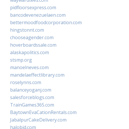
waywardtees.com
pidfloorsexpress.com
bancodevenezuelaen.com
bettermoodfoodcorporation.com
hingstonnt.com
chooseagender.com
hoverboardssale.com
alaskapolitics.com
stsmp.org
manoelneves.com
mandelaeffectlibrary.com
roselynns.com
balanceyoganj.com
salesforceblogs.com
TrainGames365.com
BaytownEvaCationRentals.com
JabalpurCakeDelivery.com
halobjd.com