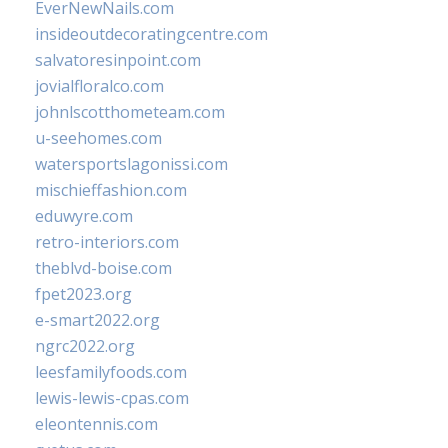
EverNewNails.com
insideoutdecoratingcentre.com
salvatoresinpoint.com
jovialfloralco.com
johnlscotthometeam.com
u-seehomes.com
watersportslagonissi.com
mischieffashion.com
eduwyre.com
retro-interiors.com
theblvd-boise.com
fpet2023.org
e-smart2022.org
ngrc2022.org
leesfamilyfoods.com
lewis-lewis-cpas.com
eleontennis.com