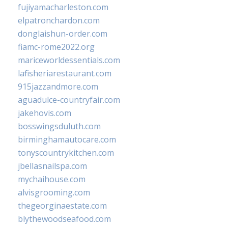
fujiyamacharleston.com
elpatronchardon.com
donglaishun-order.com
fiamc-rome2022.org
mariceworldessentials.com
lafisheriarestaurant.com
915jazzandmore.com
aguadulce-countryfair.com
jakehovis.com
bosswingsduluth.com
birminghamautocare.com
tonyscountrykitchen.com
jbellasnailspa.com
mychaihouse.com
alvisgrooming.com
thegeorginaestate.com
blythewoodseafood.com