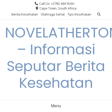
Skip
Call Us: +2782 444 YEAH
to
Cape Town, South Africa
content
Berita Kesehatan
Olahraga Sehat
Tips Kesehatan
NOVELATHERTO
– Informasi
Seputar Berita
Kesehatan
Menu