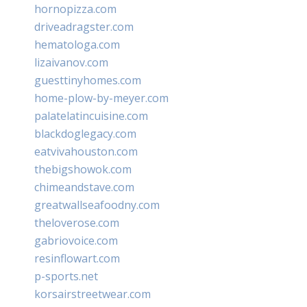
hornopizza.com
driveadragster.com
hematologa.com
lizaivanov.com
guesttinyhomes.com
home-plow-by-meyer.com
palatelatincuisine.com
blackdoglegacy.com
eatvivahouston.com
thebigshowok.com
chimeandstave.com
greatwallseafoodny.com
theloverose.com
gabriovoice.com
resinflowart.com
p-sports.net
korsairstreetwear.com