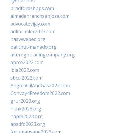
cyetus.com
bradfordshops.com
almadenranchsanjose.com
advocatevijay.com
adlibilimler2023.com
naswwebed.org
balithut-manado.org
alteregotradingcompany.org
aprce2022.com
ibie2022.com
sbcc-2022.com
AngolaOilAndGas2022.com
Convoy4Freedom2022.com
grur2023.org
hkhk2023.org
napm2023.org
apsdfd2023.org
forumausape2023.com