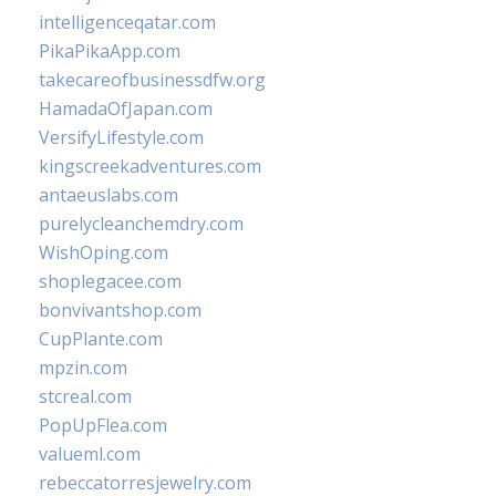
intelligenceqatar.com
PikaPikaApp.com
takecareofbusinessdfw.org
HamadaOfJapan.com
VersifyLifestyle.com
kingscreekadventures.com
antaeuslabs.com
purelycleanchemdry.com
WishOping.com
shoplegacee.com
bonvivantshop.com
CupPlante.com
mpzin.com
stcreal.com
PopUpFlea.com
valueml.com
rebeccatorresjewelry.com