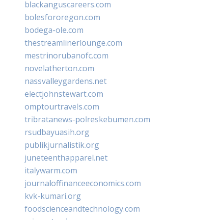
blackanguscareers.com
bolesfororegon.com
bodega-ole.com
thestreamlinerlounge.com
mestrinorubanofc.com
novelatherton.com
nassvalleygardens.net
electjohnstewart.com
omptourtravels.com
tribratanews-polreskebumen.com
rsudbayuasih.org
publikjurnalistik.org
juneteenthapparel.net
italywarm.com
journaloffinanceeconomics.com
kvk-kumari.org
foodscienceandtechnology.com