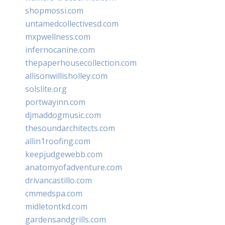
shopmossi.com
untamedcollectivesd.com
mxpwellness.com
infernocanine.com
thepaperhousecollection.com
allisonwillisholley.com
solslite.org
portwayinn.com
djmaddogmusic.com
thesoundarchitects.com
allin1roofing.com
keepjudgewebb.com
anatomyofadventure.com
drivancastillo.com
cmmedspa.com
midletontkd.com
gardensandgrills.com