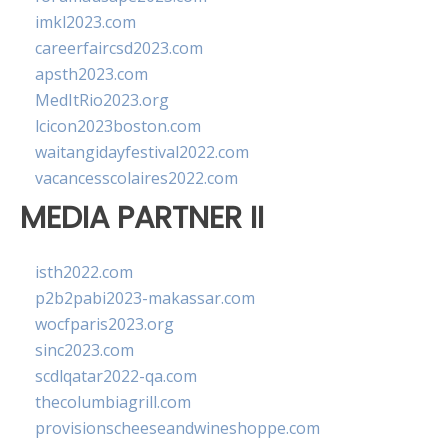
imkl2023.com
careerfaircsd2023.com
apsth2023.com
MedItRio2023.org
lcicon2023boston.com
waitangidayfestival2022.com
vacancesscolaires2022.com
MEDIA PARTNER II
isth2022.com
p2b2pabi2023-makassar.com
wocfparis2023.org
sinc2023.com
scdlqatar2022-qa.com
thecolumbiagrill.com
provisionscheeseandwineshoppe.com