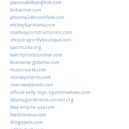
paolosdelibangkok.com
bobacove.com
phoone24brookfield.com
mickeybarmama.com
roadwayconstructioninc.com
shopdragonflyboutique.com
sportszilla.org
batchprovisionsbar.com
brasserie-gobette.com
musicrearte.com
morseysfarms.com
riverviewtennis.com
official-kelly-toys-squishmallows.com
displaygardenonsuncrest.org
bbq-empire-usa.com
feedstoreva.com
drogopets.com