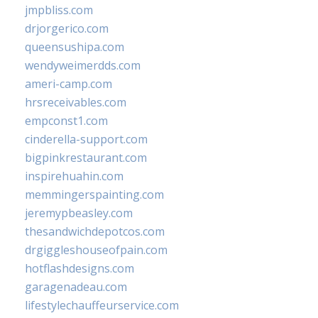
jmpbliss.com
drjorgerico.com
queensushipa.com
wendyweimerdds.com
ameri-camp.com
hrsreceivables.com
empconst1.com
cinderella-support.com
bigpinkrestaurant.com
inspirehuahin.com
memmingerspainting.com
jeremypbeasley.com
thesandwichdepotcos.com
drgiggleshouseofpain.com
hotflashdesigns.com
garagenadeau.com
lifestylechauffeurservice.com