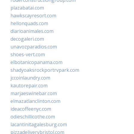
roderconstructiongroup.com
plazabatai.com
hawkscayresort.com
hellonquads.com
diarioanimales.com
decogaleri.com
unavozparadios.com
shoes-vert.com
elbotanicopanama.com
shadyoaksrockportrvpark.com
jccoinlaundry.com
kautorepair.com
marjaeswinebar.com
elmazatlanclinton.com
ideacoffeenyc.com
odieschillicothe.com
lacantinitagalesburg.com
pizzadeliverybristol.com