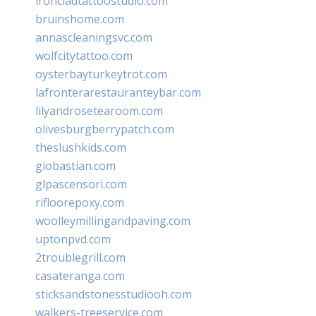
ironcladtattoostudio.com
bruinshome.com
annascleaningsvc.com
wolfcitytattoo.com
oysterbayturkeytrot.com
lafronterarestauranteybar.com
lilyandrosetearoom.com
olivesburgberrypatch.com
theslushkids.com
giobastian.com
glpascensori.com
rifloorepoxy.com
woolleymillingandpaving.com
uptonpvd.com
2troublegrill.com
casateranga.com
sticksandstonesstudiooh.com
walkers-treeservice.com