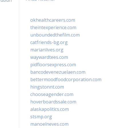
Tubuh
okhealthcareers.com
theintexperience.com
unboundedthefilm.com
catfriends-bg.org
marianlives.org
waywardtees.com
pidfloorsexpress.com
bancodevenezuelaen.com
bettermoodfoodcorporation.com
hingstonnt.com
chooseagender.com
hoverboardssale.com
alaskapolitics.com
stsmp.org
manoelneves.com