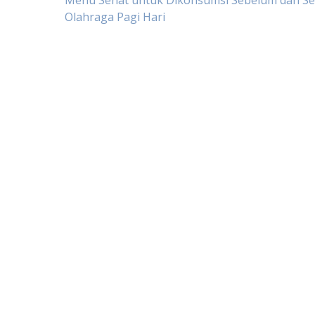
Post
Menu Sehat untuk Dikonsumsi Sebelum dan Se
Olahraga Pagi Hari
navigation