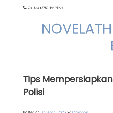
Skip
Call Us: +2782 444 YEAH
to
content
NOVELATHE
Tips Mempersiapkan 
Polisi
Posted on
January 1, 2025
by
adminnov