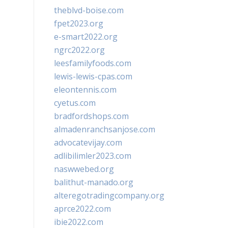
theblvd-boise.com
fpet2023.org
e-smart2022.org
ngrc2022.org
leesfamilyfoods.com
lewis-lewis-cpas.com
eleontennis.com
cyetus.com
bradfordshops.com
almadenranchsanjose.com
advocatevijay.com
adlibilimler2023.com
naswwebed.org
balithut-manado.org
alteregotradingcompany.org
aprce2022.com
ibie2022.com