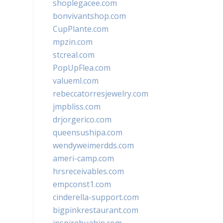
shoplegacee.com
bonvivantshop.com
CupPlante.com
mpzin.com
stcreal.com
PopUpFlea.com
valueml.com
rebeccatorresjewelry.com
jmpbliss.com
drjorgerico.com
queensushipa.com
wendyweimerdds.com
ameri-camp.com
hrsreceivables.com
empconst1.com
cinderella-support.com
bigpinkrestaurant.com