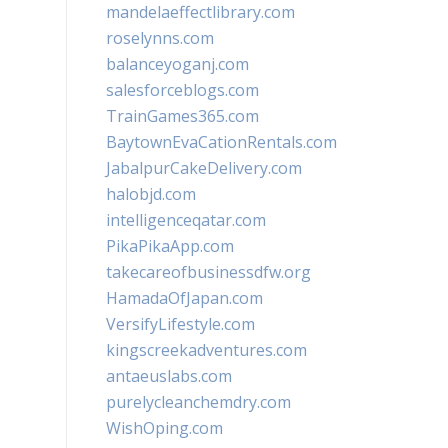
mandelaeffectlibrary.com
roselynns.com
balanceyoganj.com
salesforceblogs.com
TrainGames365.com
BaytownEvaCationRentals.com
JabalpurCakeDelivery.com
halobjd.com
intelligenceqatar.com
PikaPikaApp.com
takecareofbusinessdfw.org
HamadaOfJapan.com
VersifyLifestyle.com
kingscreekadventures.com
antaeuslabs.com
purelycleanchemdry.com
WishOping.com