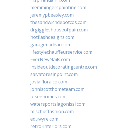
inspirehuahin.com
memmingerspainting.com
jeremypbeasley.com
thesandwichdepotcos.com
drgiggleshouseofpain.com
hotflashdesigns.com
garagenadeau.com
lifestylechauffeurservice.com
EverNewNails.com
insideoutdecoratingcentre.com
salvatoresinpoint.com
jovialfloralco.com
johnlscotthometeam.com
u-seehomes.com
watersportslagonissi.com
mischieffashion.com
eduwyre.com
retro-interiors.com