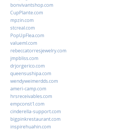
bonvivantshop.com
CupPlante.com
mpzin.com
stcreal.com
PopUpFlea.com
valueml.com
rebeccatorresjewelry.com
jmpbliss.com
drjorgerico.com
queensushipa.com
wendyweimerdds.com
ameri-camp.com
hrsreceivables.com
empconst1.com
cinderella-support.com
bigpinkrestaurant.com
inspirehuahin.com