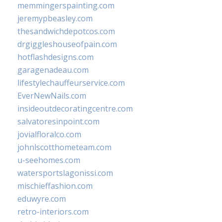
memmingerspainting.com
jeremypbeasley.com
thesandwichdepotcos.com
drgiggleshouseofpain.com
hotflashdesigns.com
garagenadeau.com
lifestylechauffeurservice.com
EverNewNails.com
insideoutdecoratingcentre.com
salvatoresinpoint.com
jovialfloralco.com
johnlscotthometeam.com
u-seehomes.com
watersportslagonissi.com
mischieffashion.com
eduwyre.com
retro-interiors.com