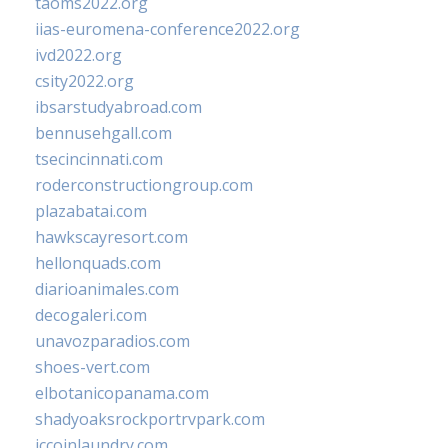
taoms2022.org
iias-euromena-conference2022.org
ivd2022.org
csity2022.org
ibsarstudyabroad.com
bennusehgall.com
tsecincinnati.com
roderconstructiongroup.com
plazabatai.com
hawkscayresort.com
hellonquads.com
diarioanimales.com
decogaleri.com
unavozparadios.com
shoes-vert.com
elbotanicopanama.com
shadyoaksrockportrvpark.com
jccoinlaundry.com