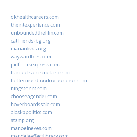
okhealthcareers.com
theintexperience.com
unboundedthefilm.com
catfriends-bg.org
marianlives.org
waywardtees.com
pidfloorsexpress.com
bancodevenezuelaen.com
bettermoodfoodcorporation.com
hingstonnt.com
chooseagender.com
hoverboardssale.com
alaskapolitics.com
stsmp.org
manoelneves.com
mandelaeffectlibrary.com