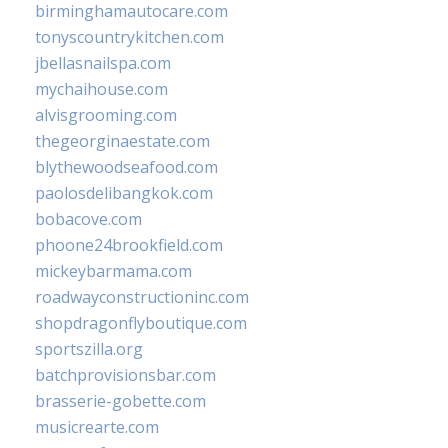
birminghamautocare.com
tonyscountrykitchen.com
jbellasnailspa.com
mychaihouse.com
alvisgrooming.com
thegeorginaestate.com
blythewoodseafood.com
paolosdelibangkok.com
bobacove.com
phoone24brookfield.com
mickeybarmama.com
roadwayconstructioninc.com
shopdragonflyboutique.com
sportszilla.org
batchprovisionsbar.com
brasserie-gobette.com
musicrearte.com