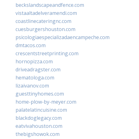
beckslandscapeandfence.com
vistaaltadelveramendi.com
coastlinecateringnc.com
cuesburgershouston.com
psicologiaespecializadaencampeche.com
dmtacos.com
crescentstreetprinting.com
hornopizza.com
driveadragster.com
hematologa.com
lizaivanov.com
guesttinyhomes.com
home-plow-by-meyer.com
palatelatincuisine.com
blackdoglegacy.com
eatvivahouston.com
thebigshowok.com