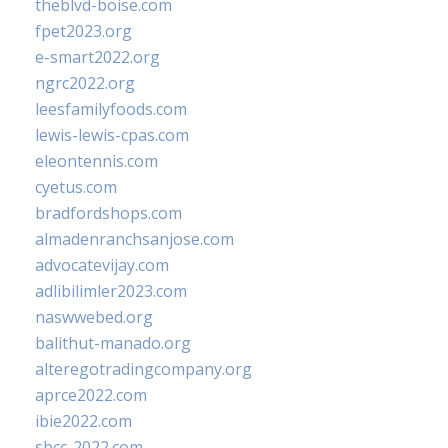
theblvd-boise.com
fpet2023.org
e-smart2022.org
ngrc2022.org
leesfamilyfoods.com
lewis-lewis-cpas.com
eleontennis.com
cyetus.com
bradfordshops.com
almadenranchsanjose.com
advocatevijay.com
adlibilimler2023.com
naswwebed.org
balithut-manado.org
alteregotradingcompany.org
aprce2022.com
ibie2022.com
sbcc-2022.com