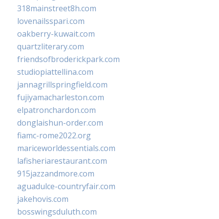
318mainstreet8h.com
lovenailsspari.com
oakberry-kuwait.com
quartzliterary.com
friendsofbroderickpark.com
studiopiattellina.com
jannagrillspringfield.com
fujiyamacharleston.com
elpatronchardon.com
donglaishun-order.com
fiamc-rome2022.org
mariceworldessentials.com
lafisheriarestaurant.com
915jazzandmore.com
aguadulce-countryfair.com
jakehovis.com
bosswingsduluth.com