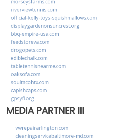
morseysfarms.com
riverviewtennis.com
official-kelly-toys-squishmallows.com
displaygardenonsuncrest.org
bbq-empire-usa.com
feedstoreva.com
drogopets.com
ediblechalk.com
tabletennisnearme.com
oaksofa.com
soultacohtx.com
capishcaps.com
gpsyfl.org
MEDIA PARTNER III
vwrepairarlington.com
cleaningservicebaltimore-md.com