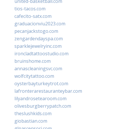
united-basketball.com
tios-tacos.com
cafecito-satx.com
graduacionviu2023.com
pecanjackstogo.com
zengardendayspa.com
sparklejewelryinc.com
ironcladtattoostudio.com
bruinshome.com
annascleaningsvc.com
wolfcitytattoo.com
oysterbayturkeytrot.com
lafronterarestauranteybar.com
lilyandrosetearoom.com
olivesburgberrypatch.com
theslushkids.com
giobastian.com
glpascensori.com