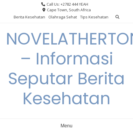
Skip
Call Us: +2782 444 YEAH
to
Cape Town, South Africa
content
Berita Kesehatan
Olahraga Sehat
Tips Kesehatan
NOVELATHERTO
– Informasi
Seputar Berita
Kesehatan
Menu