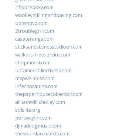
rifloorepoxy.com
woolleymillingandpaving.com
uptonpvd.com
2troublegrill.com
casateranga.com
sticksandstonesstudiooh.com
walkers-treeservice.com
shopmossi.com
untamedcollectivesd.com
mxpwellness.com
infernocanine.com
thepaperhousecollection.com
allisonwillisholley.com
solslite.org
portwayinn.com
djmaddogmusic.com
thesoundarchitects.com