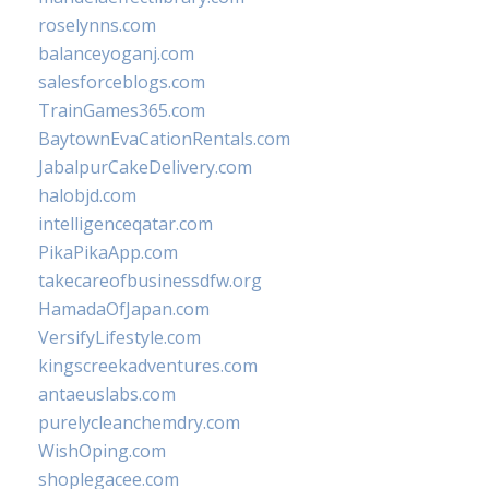
roselynns.com
balanceyoganj.com
salesforceblogs.com
TrainGames365.com
BaytownEvaCationRentals.com
JabalpurCakeDelivery.com
halobjd.com
intelligenceqatar.com
PikaPikaApp.com
takecareofbusinessdfw.org
HamadaOfJapan.com
VersifyLifestyle.com
kingscreekadventures.com
antaeuslabs.com
purelycleanchemdry.com
WishOping.com
shoplegacee.com