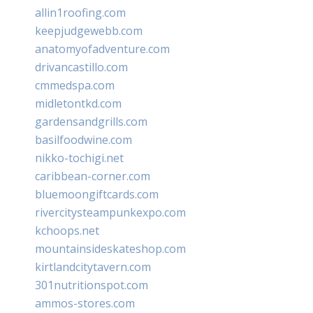
allin1roofing.com
keepjudgewebb.com
anatomyofadventure.com
drivancastillo.com
cmmedspa.com
midletontkd.com
gardensandgrills.com
basilfoodwine.com
nikko-tochigi.net
caribbean-corner.com
bluemoongiftcards.com
rivercitysteampunkexpo.com
kchoops.net
mountainsideskateshop.com
kirtlandcitytavern.com
301nutritionspot.com
ammos-stores.com