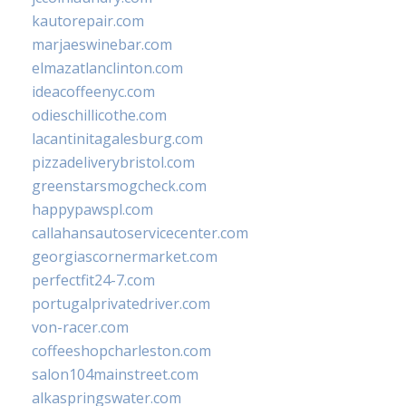
kautorepair.com
marjaeswinebar.com
elmazatlanclinton.com
ideacoffeenyc.com
odieschillicothe.com
lacantinitagalesburg.com
pizzadeliverybristol.com
greenstarsmogcheck.com
happypawspl.com
callahansautoservicecenter.com
georgiascornermarket.com
perfectfit24-7.com
portugalprivatedriver.com
von-racer.com
coffeeshopcharleston.com
salon104mainstreet.com
alkaspringswater.com