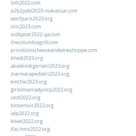
isth2022.com
p2b2pabi2023-makassar.com
wocfparis2023.org
sinc2023.com
scdlqatar2022-qa.com
thecolumbiagrill.com
provisionscheeseandwineshoppe.com
khedi2023.org
akademikgeriatri2023.org
marmarapediatri2023.org
emchie2023.org
girisimselradyoloji2022.org
utcd2022.org
biosensor2022.org
ialp2022.org
klivet2022.org
ifac-hms2022.org