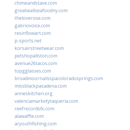
chimeandstave.com
greatwallseafoodny.com
theloverose.com
gabriovoice.com
resinflowart.com
p-sports.net
korsairstreetwear.com
petshopallston.com
avenue26tacos.com
topgglasses.com
broadmoornailsspacoloradosprings.com
missblackpasadena.com
anneskitchen.org
valenciamarketytaqueria.com
reefrecordsllc.com
alawaffle.com
aryouthfishing.com