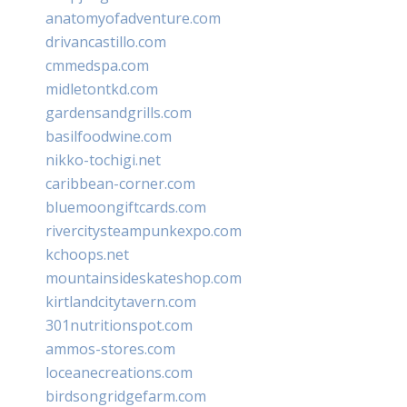
anatomyofadventure.com
drivancastillo.com
cmmedspa.com
midletontkd.com
gardensandgrills.com
basilfoodwine.com
nikko-tochigi.net
caribbean-corner.com
bluemoongiftcards.com
rivercitysteampunkexpo.com
kchoops.net
mountainsideskateshop.com
kirtlandcitytavern.com
301nutritionspot.com
ammos-stores.com
loceanecreations.com
birdsongridgefarm.com