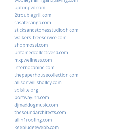
uptonpvd.com
2troublegrill.com
casateranga.com
sticksandstonesstudiooh.com
walkers-treeservice.com
shopmossi.com
untamedcollectivesd.com
mxpwellness.com
infernocanine.com
thepaperhousecollection.com
allisonwillisholley.com
solslite.org
portwayinn.com
djmaddogmusic.com
thesoundarchitects.com
allin1roofing.com
keepjudgewebb.com