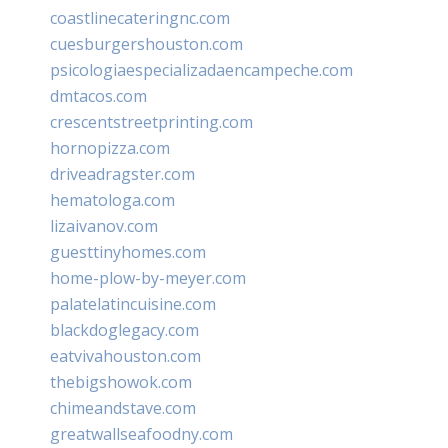
coastlinecateringnc.com
cuesburgershouston.com
psicologiaespecializadaencampeche.com
dmtacos.com
crescentstreetprinting.com
hornopizza.com
driveadragster.com
hematologa.com
lizaivanov.com
guesttinyhomes.com
home-plow-by-meyer.com
palatelatincuisine.com
blackdoglegacy.com
eatvivahouston.com
thebigshowok.com
chimeandstave.com
greatwallseafoodny.com