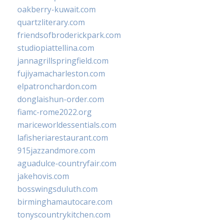
oakberry-kuwait.com
quartzliterary.com
friendsofbroderickpark.com
studiopiattellina.com
jannagrillspringfield.com
fujiyamacharleston.com
elpatronchardon.com
donglaishun-order.com
fiamc-rome2022.org
mariceworldessentials.com
lafisheriarestaurant.com
915jazzandmore.com
aguadulce-countryfair.com
jakehovis.com
bosswingsduluth.com
birminghamautocare.com
tonyscountrykitchen.com