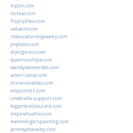
mpzin.com
stcreal.com
PopUpFlea.com
valueml.com
rebeccatorresjewelry.com
jmpbliss.com
drjorgerico.com
queensushipa.com
wendyweimerdds.com
ameri-camp.com
hrsreceivables.com
empconst1.com
cinderella-support.com
bigpinkrestaurant.com
inspirehuahin.com
memmingerspainting.com
jeremypbeasley.com