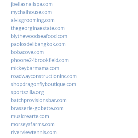
jbellasnailspa.com
mychaihouse.com
alvisgrooming.com
thegeorginaestate.com
blythewoodseafood.com
paolosdelibangkok.com
bobacove.com
phoone24brookfield.com
mickeybarmama.com
roadwayconstructioninc.com
shopdragonflyboutique.com
sportszilla.org
batchprovisionsbar.com
brasserie-gobette.com
musicrearte.com
morseysfarms.com
riverviewtennis.com