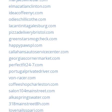
elmazatlanclinton.com
ideacoffeenyc.com
odieschillicothe.com
lacantinitagalesburg.com
pizzadeliverybristol.com
greenstarsmogcheck.com
happypawspl.com
callahansautoservicecenter.com
georgiascornermarket.com
perfectfit24-7.com
portugalprivatedriver.com
von-racer.com
coffeeshopcharleston.com
salon104mainstreet.com
alkaspringswater.com
318mainstreet8h.com
lovenailsspari.com