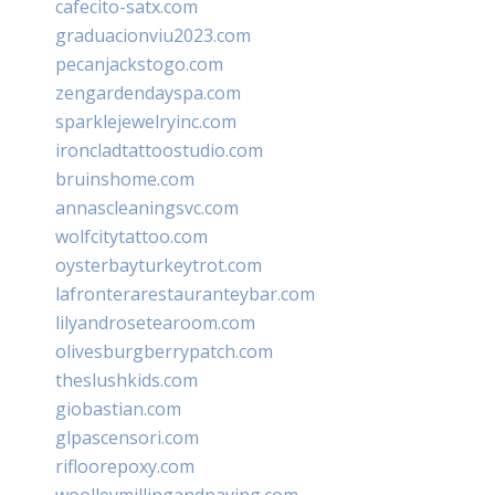
cafecito-satx.com
graduacionviu2023.com
pecanjackstogo.com
zengardendayspa.com
sparklejewelryinc.com
ironcladtattoostudio.com
bruinshome.com
annascleaningsvc.com
wolfcitytattoo.com
oysterbayturkeytrot.com
lafronterarestauranteybar.com
lilyandrosetearoom.com
olivesburgberrypatch.com
theslushkids.com
giobastian.com
glpascensori.com
rifloorepoxy.com
woolleymillingandpaving.com