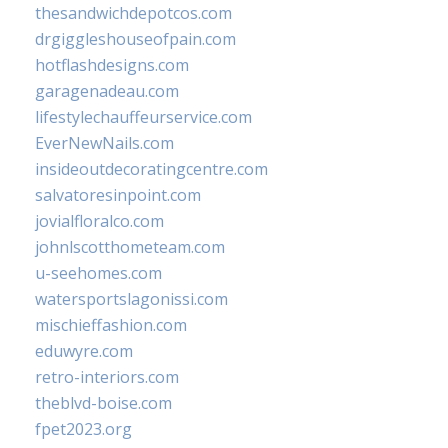
thesandwichdepotcos.com
drgiggleshouseofpain.com
hotflashdesigns.com
garagenadeau.com
lifestylechauffeurservice.com
EverNewNails.com
insideoutdecoratingcentre.com
salvatoresinpoint.com
jovialfloralco.com
johnlscotthometeam.com
u-seehomes.com
watersportslagonissi.com
mischieffashion.com
eduwyre.com
retro-interiors.com
theblvd-boise.com
fpet2023.org