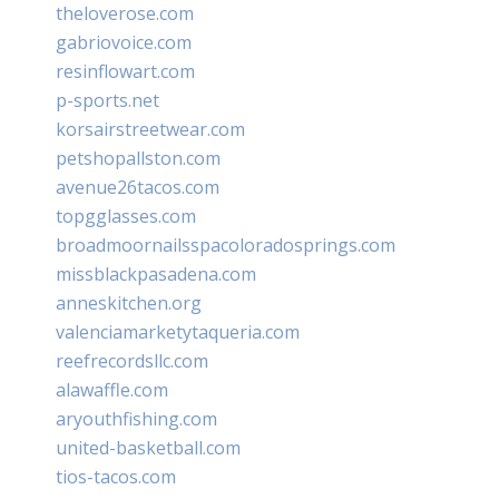
theloverose.com
gabriovoice.com
resinflowart.com
p-sports.net
korsairstreetwear.com
petshopallston.com
avenue26tacos.com
topgglasses.com
broadmoornailsspacoloradosprings.com
missblackpasadena.com
anneskitchen.org
valenciamarketytaqueria.com
reefrecordsllc.com
alawaffle.com
aryouthfishing.com
united-basketball.com
tios-tacos.com