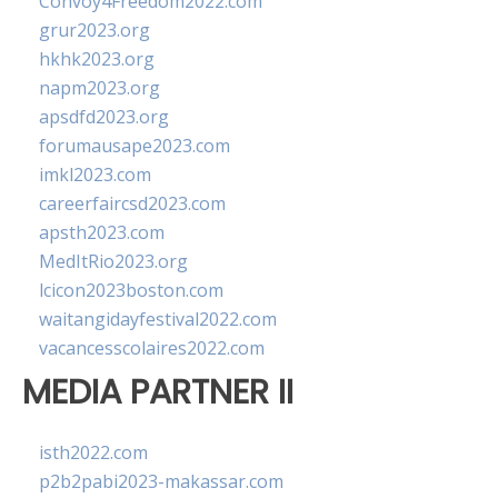
Convoy4Freedom2022.com
grur2023.org
hkhk2023.org
napm2023.org
apsdfd2023.org
forumausape2023.com
imkl2023.com
careerfaircsd2023.com
apsth2023.com
MedItRio2023.org
lcicon2023boston.com
waitangidayfestival2022.com
vacancesscolaires2022.com
MEDIA PARTNER II
isth2022.com
p2b2pabi2023-makassar.com