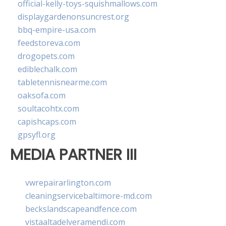
official-kelly-toys-squishmallows.com
displaygardenonsuncrest.org
bbq-empire-usa.com
feedstoreva.com
drogopets.com
ediblechalk.com
tabletennisnearme.com
oaksofa.com
soultacohtx.com
capishcaps.com
gpsyfl.org
MEDIA PARTNER III
vwrepairarlington.com
cleaningservicebaltimore-md.com
beckslandscapeandfence.com
vistaaltadelveramendi.com