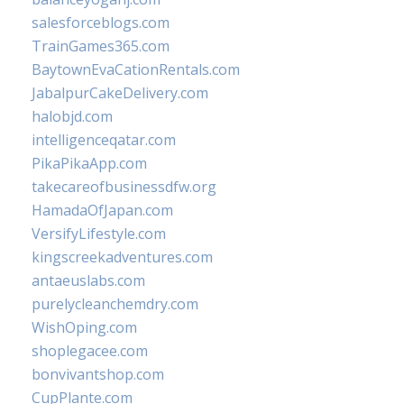
salesforceblogs.com
TrainGames365.com
BaytownEvaCationRentals.com
JabalpurCakeDelivery.com
halobjd.com
intelligenceqatar.com
PikaPikaApp.com
takecareofbusinessdfw.org
HamadaOfJapan.com
VersifyLifestyle.com
kingscreekadventures.com
antaeuslabs.com
purelycleanchemdry.com
WishOping.com
shoplegacee.com
bonvivantshop.com
CupPlante.com