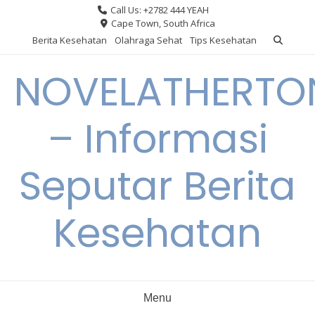
Skip
Call Us: +2782 444 YEAH
to
Cape Town, South Africa
content
Berita Kesehatan
Olahraga Sehat
Tips Kesehatan
NOVELATHERTO
– Informasi
Seputar Berita
Kesehatan
Menu