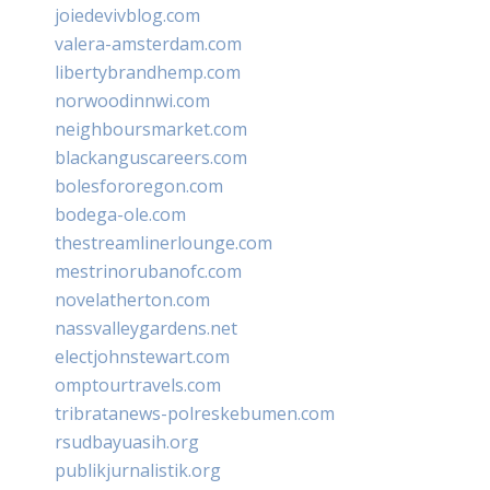
joiedevivblog.com
valera-amsterdam.com
libertybrandhemp.com
norwoodinnwi.com
neighboursmarket.com
blackanguscareers.com
bolesfororegon.com
bodega-ole.com
thestreamlinerlounge.com
mestrinorubanofc.com
novelatherton.com
nassvalleygardens.net
electjohnstewart.com
omptourtravels.com
tribratanews-polreskebumen.com
rsudbayuasih.org
publikjurnalistik.org