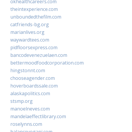
okhealthcareers.com
theintexperience.com
unboundedthefilm.com
catfriends-bg.org
marianlives.org
waywardtees.com
pidfloorsexpress.com
bancodevenezuelaen.com
bettermoodfoodcorporation.com
hingstonnt.com
chooseagender.com
hoverboardssale.com
alaskapolitics.com
stsmp.org
manoelneves.com
mandelaeffectlibrary.com
roselynns.com
balanceyoganj.com