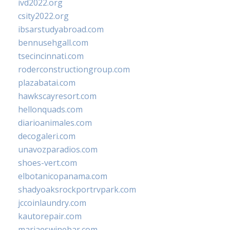
ivd2022.org
csity2022.org
ibsarstudyabroad.com
bennusehgall.com
tsecincinnati.com
roderconstructiongroup.com
plazabatai.com
hawkscayresort.com
hellonquads.com
diarioanimales.com
decogaleri.com
unavozparadios.com
shoes-vert.com
elbotanicopanama.com
shadyoaksrockportrvpark.com
jccoinlaundry.com
kautorepair.com
marjaeswinebar.com