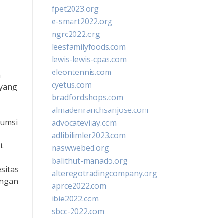
fpet2023.org
e-smart2022.org
ngrc2022.org
leesfamilyfoods.com
lewis-lewis-cpas.com
eleontennis.com
n
cyetus.com
 yang
bradfordshops.com
almadenranchsanjose.com
sumsi
advocatevijay.com
adlibilimler2023.com
.
naswwebed.org
balithut-manado.org
sitas
alteregotradingcompany.org
engan
aprce2022.com
ibie2022.com
sbcc-2022.com