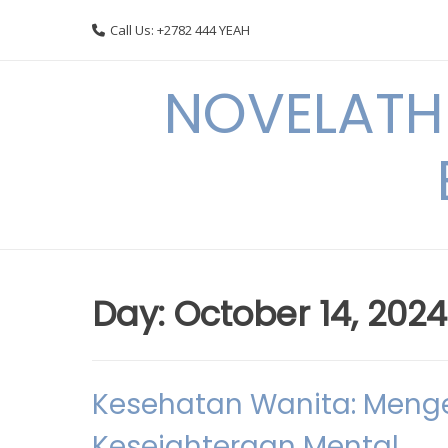
Skip
Call Us: +2782 444 YEAH
to
content
NOVELATHE
Day:
October 14, 2024
Kesehatan Wanita: Menge
Kesejahteraan Mental