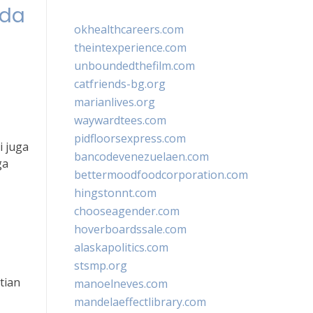
nda
okhealthcareers.com
theintexperience.com
unboundedthefilm.com
catfriends-bg.org
marianlives.org
waywardtees.com
pidfloorsexpress.com
i juga
bancodevenezuelaen.com
ga
bettermoodfoodcorporation.com
hingstonnt.com
chooseagender.com
hoverboardssale.com
alaskapolitics.com
stsmp.org
tian
manoelneves.com
mandelaeffectlibrary.com