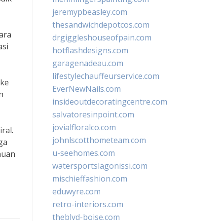
jeremypbeasley.com
thesandwichdepotcos.com
ara
drgiggleshouseofpain.com
asi
hotflashdesigns.com
garagenadeau.com
lifestylechauffeurservice.com
 ke
EverNewNails.com
n
insideoutdecoratingcentre.com
salvatoresinpoint.com
jovialfloralco.com
ral.
johnlscotthometeam.com
ga
u-seehomes.com
huan
watersportslagonissi.com
mischieffashion.com
eduwyre.com
retro-interiors.com
theblvd-boise.com