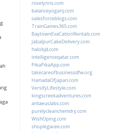
roselynns.com
balanceyoganj.com
salesforceblogs.com
ng
TrainGames365.com
BaytownEvaCationRentals.com
a
JabalpurCakeDelivery.com
halobjd.com
intelligenceqatar.com
PikaPikaApp.com
lah
takecareofbusinessdfw.org
HamadaOfJapan.com
ang
VersifyLifestyle.com
kingscreekadventures.com
raga
antaeuslabs.com
purelycleanchemdry.com
WishOping.com
shoplegacee.com