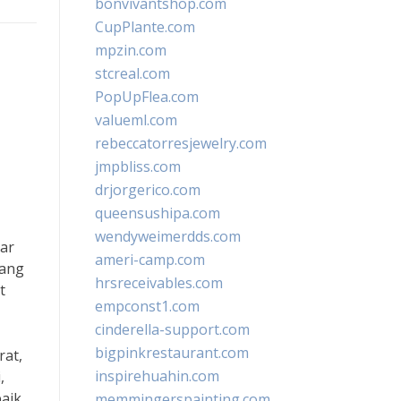
bonvivantshop.com
CupPlante.com
mpzin.com
stcreal.com
PopUpFlea.com
valueml.com
rebeccatorresjewelry.com
jmpbliss.com
drjorgerico.com
queensushipa.com
wendyweimerdds.com
bar
ameri-camp.com
rang
hrsreceivables.com
t
empconst1.com
cinderella-support.com
bigpinkrestaurant.com
rat,
inspirehuahin.com
,
baik
memmingerspainting.com