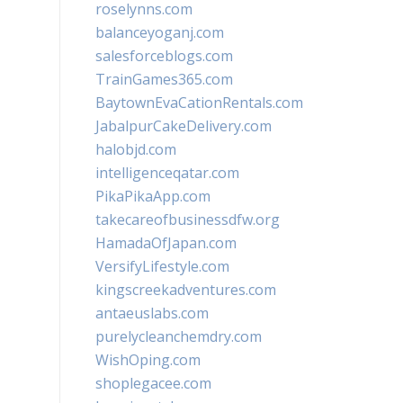
roselynns.com
balanceyoganj.com
salesforceblogs.com
TrainGames365.com
BaytownEvaCationRentals.com
JabalpurCakeDelivery.com
halobjd.com
intelligenceqatar.com
PikaPikaApp.com
takecareofbusinessdfw.org
HamadaOfJapan.com
VersifyLifestyle.com
kingscreekadventures.com
antaeuslabs.com
purelycleanchemdry.com
WishOping.com
shoplegacee.com