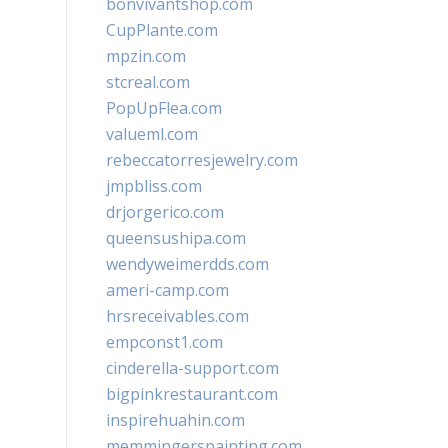
bonvivantshop.com
CupPlante.com
mpzin.com
stcreal.com
PopUpFlea.com
valueml.com
rebeccatorresjewelry.com
jmpbliss.com
drjorgerico.com
queensushipa.com
wendyweimerdds.com
ameri-camp.com
hrsreceivables.com
empconst1.com
cinderella-support.com
bigpinkrestaurant.com
inspirehuahin.com
memmingerspainting.com