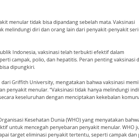
it menular tidak bisa dipandang sebelah mata. Vaksinasi
 melindungi diri dan orang lain dari penyakit-penyakit ser
ik Indonesia, vaksinasi telah terbukti efektif dalam
ti campak, polio, dan hepatitis. Peran penting vaksinasi 
isa dipungkiri.
dari Griffith University, mengatakan bahwa vaksinasi memil
n penyakit menular. “Vaksinasi tidak hanya melindungi indi
si secara keseluruhan dengan menciptakan kekebalan komuna
eh Organisasi Kesehatan Dunia (WHO) yang menyatakan bahw
fektif untuk mencegah penyebaran penyakit menular. WHO j
i target eliminasi penyakit tertentu, seperti campak dan p