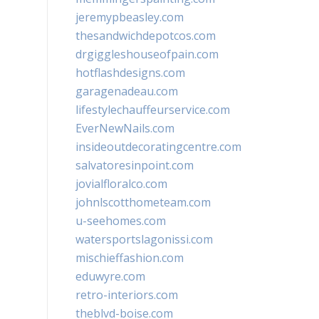
jeremypbeasley.com
thesandwichdepotcos.com
drgiggleshouseofpain.com
hotflashdesigns.com
garagenadeau.com
lifestylechauffeurservice.com
EverNewNails.com
insideoutdecoratingcentre.com
salvatoresinpoint.com
jovialfloralco.com
johnlscotthometeam.com
u-seehomes.com
watersportslagonissi.com
mischieffashion.com
eduwyre.com
retro-interiors.com
theblvd-boise.com