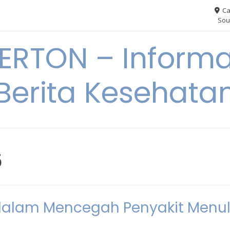
Ca
Sou
RTON – Informa
Berita Kesehata
5
 dalam Mencegah Penyakit Menul