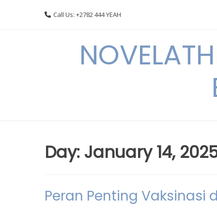
Skip
Call Us: +2782 444 YEAH
to
content
NOVELATHE
Day:
January 14, 202
Peran Penting Vaksinasi