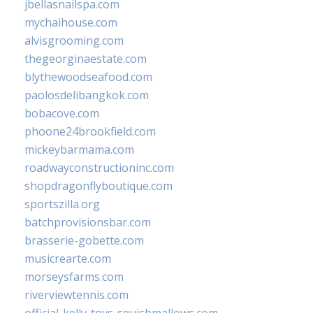
jbellasnailspa.com
mychaihouse.com
alvisgrooming.com
thegeorginaestate.com
blythewoodseafood.com
paolosdelibangkok.com
bobacove.com
phoone24brookfield.com
mickeybarmama.com
roadwayconstructioninc.com
shopdragonflyboutique.com
sportszilla.org
batchprovisionsbar.com
brasserie-gobette.com
musicrearte.com
morseysfarms.com
riverviewtennis.com