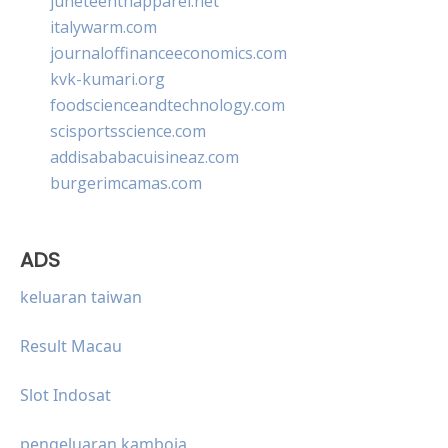
juneteenthapparel.net
italywarm.com
journaloffinanceeconomics.com
kvk-kumari.org
foodscienceandtechnology.com
scisportsscience.com
addisababacuisineaz.com
burgerimcamas.com
ADS
keluaran taiwan
Result Macau
Slot Indosat
pengeluaran kamboja