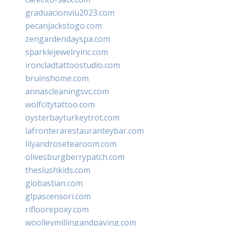
graduacionviu2023.com
pecanjackstogo.com
zengardendayspa.com
sparklejewelryinc.com
ironcladtattoostudio.com
bruinshome.com
annascleaningsvc.com
wolfcitytattoo.com
oysterbayturkeytrot.com
lafronterarestauranteybar.com
lilyandrosetearoom.com
olivesburgberrypatch.com
theslushkids.com
giobastian.com
glpascensori.com
rifloorepoxy.com
woolleymillingandpaving.com