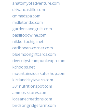
anatomyofadventure.com
drivancastillo.com
cmmedspa.com
midletontkd.com
gardensandgrills.com
basilfoodwine.com
nikko-tochigi.net
caribbean-corner.com
bluemoongiftcards.com
rivercitysteampunkexpo.com
kchoops.net
mountainsideskateshop.com
kirtlandcitytavern.com
301nutritionspot.com
ammos-stores.com
loceanecreations.com
birdsongridgefarm.com