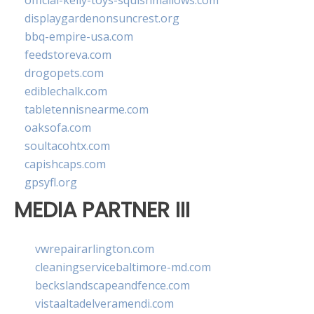
official-kelly-toys-squishmallows.com
displaygardenonsuncrest.org
bbq-empire-usa.com
feedstoreva.com
drogopets.com
ediblechalk.com
tabletennisnearme.com
oaksofa.com
soultacohtx.com
capishcaps.com
gpsyfl.org
MEDIA PARTNER III
vwrepairarlington.com
cleaningservicebaltimore-md.com
beckslandscapeandfence.com
vistaaltadelveramendi.com