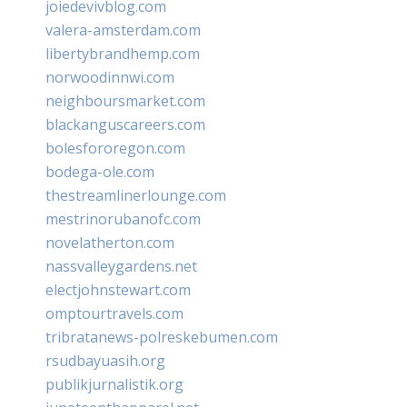
joiedevivblog.com
valera-amsterdam.com
libertybrandhemp.com
norwoodinnwi.com
neighboursmarket.com
blackanguscareers.com
bolesfororegon.com
bodega-ole.com
thestreamlinerlounge.com
mestrinorubanofc.com
novelatherton.com
nassvalleygardens.net
electjohnstewart.com
omptourtravels.com
tribratanews-polreskebumen.com
rsudbayuasih.org
publikjurnalistik.org