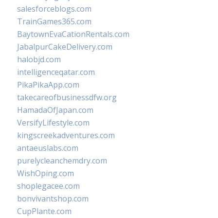
salesforceblogs.com
TrainGames365.com
BaytownEvaCationRentals.com
JabalpurCakeDelivery.com
halobjd.com
intelligenceqatar.com
PikaPikaApp.com
takecareofbusinessdfw.org
HamadaOfJapan.com
VersifyLifestyle.com
kingscreekadventures.com
antaeuslabs.com
purelycleanchemdry.com
WishOping.com
shoplegacee.com
bonvivantshop.com
CupPlante.com