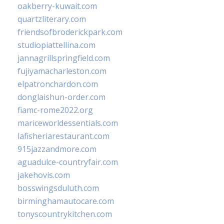
oakberry-kuwait.com
quartzliterary.com
friendsofbroderickpark.com
studiopiattellina.com
jannagrillspringfield.com
fujiyamacharleston.com
elpatronchardon.com
donglaishun-order.com
fiamc-rome2022.org
mariceworldessentials.com
lafisheriarestaurant.com
915jazzandmore.com
aguadulce-countryfair.com
jakehovis.com
bosswingsduluth.com
birminghamautocare.com
tonyscountrykitchen.com