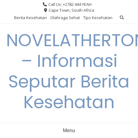
Skip
Call Us: +2782 444 YEAH
to
Cape Town, South Africa
content
Berita Kesehatan
Olahraga Sehat
Tips Kesehatan
NOVELATHERTO
– Informasi
Seputar Berita
Kesehatan
Menu