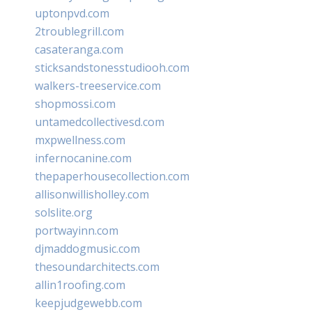
uptonpvd.com
2troublegrill.com
casateranga.com
sticksandstonesstudiooh.com
walkers-treeservice.com
shopmossi.com
untamedcollectivesd.com
mxpwellness.com
infernocanine.com
thepaperhousecollection.com
allisonwillisholley.com
solslite.org
portwayinn.com
djmaddogmusic.com
thesoundarchitects.com
allin1roofing.com
keepjudgewebb.com