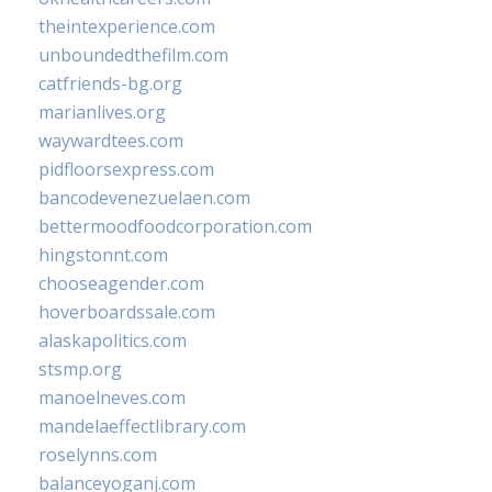
theintexperience.com
unboundedthefilm.com
catfriends-bg.org
marianlives.org
waywardtees.com
pidfloorsexpress.com
bancodevenezuelaen.com
bettermoodfoodcorporation.com
hingstonnt.com
chooseagender.com
hoverboardssale.com
alaskapolitics.com
stsmp.org
manoelneves.com
mandelaeffectlibrary.com
roselynns.com
balanceyoganj.com