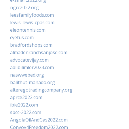
e-smart2022.org
ngrc2022.org
leesfamilyfoods.com
lewis-lewis-cpas.com
eleontennis.com
cyetus.com
bradfordshops.com
almadenranchsanjose.com
advocatevijay.com
adlibilimler2023.com
naswwebed.org
balithut-manado.org
alteregotradingcompany.org
aprce2022.com
ibie2022.com
sbcc-2022.com
AngolaOilAndGas2022.com
Convoy4Freedom2022.com