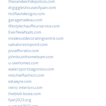
thesandwichdepotcos.com
drgiggleshouseofpain.com
hotflashdesigns.com
garagenadeau.com
lifestylechauffeurservice.com
EverNewNails.com
insideoutdecoratingcentre.com
salvatoresinpoint.com
jovialfloralco.com
johnlscotthometeam.com
u-seehomes.com
watersportslagonissi.com
mischieffashion.com
eduwyre.com
retro-interiors.com
theblvd-boise.com
fpet2023.org