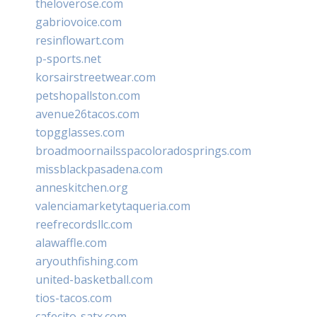
theloverose.com
gabriovoice.com
resinflowart.com
p-sports.net
korsairstreetwear.com
petshopallston.com
avenue26tacos.com
topgglasses.com
broadmoornailsspacoloradosprings.com
missblackpasadena.com
anneskitchen.org
valenciamarketytaqueria.com
reefrecordsllc.com
alawaffle.com
aryouthfishing.com
united-basketball.com
tios-tacos.com
cafecito-satx.com