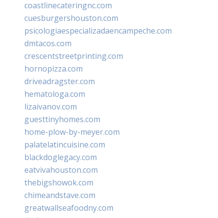
coastlinecateringnc.com
cuesburgershouston.com
psicologiaespecializadaencampeche.com
dmtacos.com
crescentstreetprinting.com
hornopizza.com
driveadragster.com
hematologa.com
lizaivanov.com
guesttinyhomes.com
home-plow-by-meyer.com
palatelatincuisine.com
blackdoglegacy.com
eatvivahouston.com
thebigshowok.com
chimeandstave.com
greatwallseafoodny.com