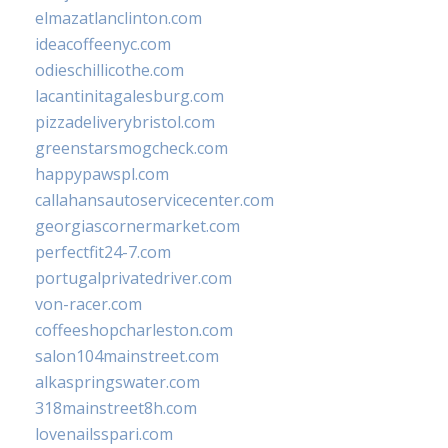
elmazatlanclinton.com
ideacoffeenyc.com
odieschillicothe.com
lacantinitagalesburg.com
pizzadeliverybristol.com
greenstarsmogcheck.com
happypawspl.com
callahansautoservicecenter.com
georgiascornermarket.com
perfectfit24-7.com
portugalprivatedriver.com
von-racer.com
coffeeshopcharleston.com
salon104mainstreet.com
alkaspringswater.com
318mainstreet8h.com
lovenailsspari.com