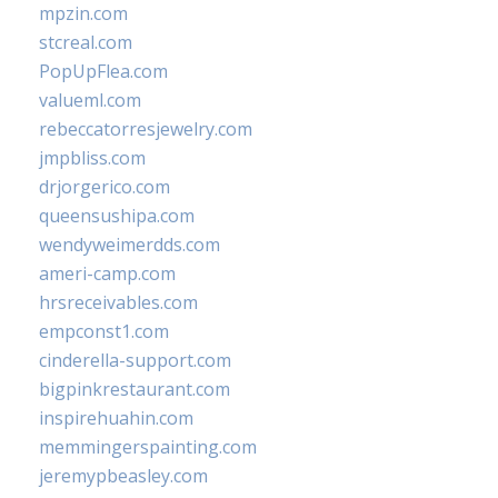
mpzin.com
stcreal.com
PopUpFlea.com
valueml.com
rebeccatorresjewelry.com
jmpbliss.com
drjorgerico.com
queensushipa.com
wendyweimerdds.com
ameri-camp.com
hrsreceivables.com
empconst1.com
cinderella-support.com
bigpinkrestaurant.com
inspirehuahin.com
memmingerspainting.com
jeremypbeasley.com