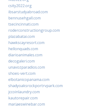
csity2022.org
ibsarstudyabroad.com
bennusehgall.com
tsecincinnati.com
roderconstructiongroup.com
plazabatai.com
hawkscayresort.com
hellonquads.com
diarioanimales.com
decogaleri.com
unavozparadios.com
shoes-vert.com
elbotanicopanama.com
shadyoaksrockportrvpark.com
jccoinlaundry.com
kautorepair.com
marjaeswinebar.com