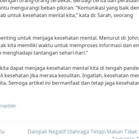
g dengan orang-orang terdekat. Berbagi cerita dan perasaa
ntu mengurangi beban pikiran. “Komunikasi yang baik de
b untuk kesehatan mental kita,” kata dr. Sarah, seorang
 penting untuk menjaga kesehatan mental. Menurut dr. John
 otak kita memiliki waktu untuk memproses informasi dan e
p menghadapi tantangan sehari-hari.”
kita dapat menjaga kesehatan mental kita di tengah pand
li kesehatan jika merasa kesulitan. Ingatlah, kesehatan me
ta. Semoga artikel ini bermanfaat dan tetap jaga kesehatan
erupdate
lu
Dampak Negatif Olahraga Tetapi Makan Tidak 