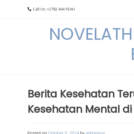
Skip
Call Us: +2782 444 YEAH
to
content
NOVELATHE
Berita Kesehatan Te
Kesehatan Mental d
Posted on
October 9, 2024
by
adminnov