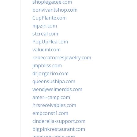
shoplegacee.com
bonvivantshop.com
CupPlante.com
mpzin.com
stcreal.com
PopUpFlea.com
valueml.com
rebeccatorresjewelry.com
jmpbliss.com
drjorgerico.com
queensushipa.com
wendyweimerdds.com
ameri-camp.com
hrsreceivables.com
empconst1.com
cinderella-support.com
bigpinkrestaurant.com