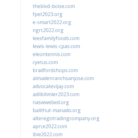
theblvd-boise.com
fpet2023.org
e-smart2022.org
ngrc2022.org
leesfamilyfoods.com
lewis-lewis-cpas.com
eleontennis.com
cyetus.com
bradfordshops.com
almadenranchsanjose.com
advocatevijay.com
adlibilimler2023.com
naswwebed.org
balithut-manado.org
alteregotradingcompany.org
aprce2022.com
ibie2022.com