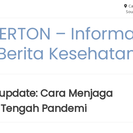
Ca
Sou
RTON – Informa
Berita Kesehata
rupdate: Cara Menjaga
i Tengah Pandemi