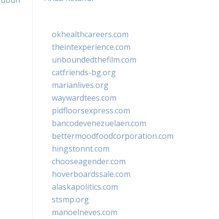
Tubuh
okhealthcareers.com
theintexperience.com
unboundedthefilm.com
catfriends-bg.org
marianlives.org
waywardtees.com
pidfloorsexpress.com
bancodevenezuelaen.com
bettermoodfoodcorporation.com
hingstonnt.com
chooseagender.com
hoverboardssale.com
alaskapolitics.com
stsmp.org
manoelneves.com