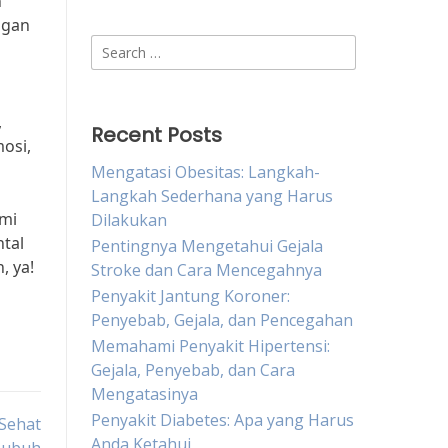
n
ngan
Search
for:
,
Recent Posts
mosi,
Mengatasi Obesitas: Langkah-
Langkah Sederhana yang Harus
emi
Dilakukan
ntal
Pentingnya Mengetahui Gejala
, ya!
Stroke dan Cara Mencegahnya
Penyakit Jantung Koroner:
Penyebab, Gejala, dan Pencegahan
Memahami Penyakit Hipertensi:
Gejala, Penyebab, dan Cara
Mengatasinya
Penyakit Diabetes: Apa yang Harus
Sehat
Anda Ketahui