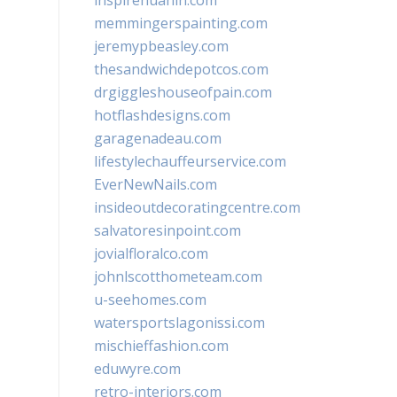
inspirehuahin.com
memmingerspainting.com
jeremypbeasley.com
thesandwichdepotcos.com
drgiggleshouseofpain.com
hotflashdesigns.com
garagenadeau.com
lifestylechauffeurservice.com
EverNewNails.com
insideoutdecoratingcentre.com
salvatoresinpoint.com
jovialfloralco.com
johnlscotthometeam.com
u-seehomes.com
watersportslagonissi.com
mischieffashion.com
eduwyre.com
retro-interiors.com