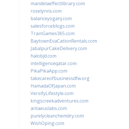
mandelaeffectlibrary.com
roselynns.com
balanceyoganj.com
salesforceblogs.com
TrainGames365.com
BaytownEvaCationRentals.com
JabalpurCakeDelivery.com
halobjd.com
intelligenceqatar.com
PikaPikaApp.com
takecareofbusinessdfw.org
HamadaOfJapan.com
VersifyLifestyle.com
kingscreekadventures.com
antaeuslabs.com
purelycleanchemdry.com
WishOping.com