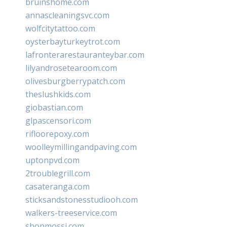
bruinshome.com
annascleaningsvc.com
wolfcitytattoo.com
oysterbayturkeytrot.com
lafronterarestauranteybar.com
lilyandrosetearoom.com
olivesburgberrypatch.com
theslushkids.com
giobastian.com
glpascensori.com
rifloorepoxy.com
woolleymillingandpaving.com
uptonpvd.com
2troublegrill.com
casateranga.com
sticksandstonesstudiooh.com
walkers-treeservice.com
shopmossi.com