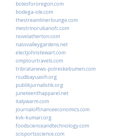
bolesfororegon.com
bodega-ole.com
thestreamlinerlounge.com
mestrinorubanofc.com
novelatherton.com
nassvalleygardens.net
electjohnstewart.com
omptourtravels.com
tribratanews-polreskebumen.com
rsudbayuasih.org
publikjurnalistik.org
juneteenthapparel.net
italywarm.com
journaloffinanceeconomics.com
kvk-kumari.org
foodscienceandtechnology.com
scisportsscience.com