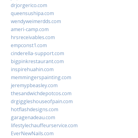
drjorgerico.com
queensushipa.com
wendyweimerdds.com
ameri-camp.com
hrsreceivables.com
empconst1.com
cinderella-support.com
bigpinkrestaurant.com
inspirehuahin.com
memmingerspainting.com
jeremypbeasley.com
thesandwichdepotcos.com
drgiggleshouseofpain.com
hotflashdesigns.com
garagenadeau.com
lifestylechauffeurservice.com
EverNewNails.com