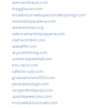
avenue26tacos.com
topgglasses.com
broadmoornailsspacoloradosprings.com
missblackpasadena.com
anneskitchen.org
valenciamarketytaqueria.com
reefrecordsllc.com
alawaffle.com
aryouthfishing.com
united-basketball.com
tios-tacos.com
cafecito-satx.com
graduacionviu2023.com
pecanjackstogo.com
zengardendayspa.com
sparklejewelryinc.com
ironcladtattoostudio.com