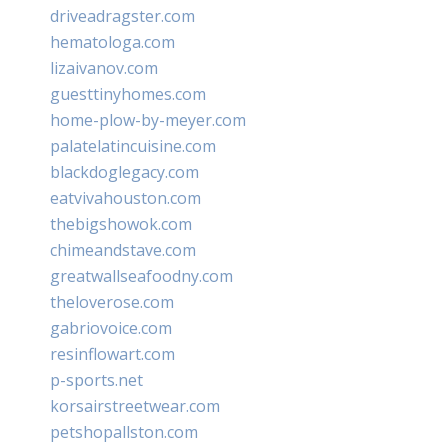
driveadragster.com
hematologa.com
lizaivanov.com
guesttinyhomes.com
home-plow-by-meyer.com
palatelatincuisine.com
blackdoglegacy.com
eatvivahouston.com
thebigshowok.com
chimeandstave.com
greatwallseafoodny.com
theloverose.com
gabriovoice.com
resinflowart.com
p-sports.net
korsairstreetwear.com
petshopallston.com