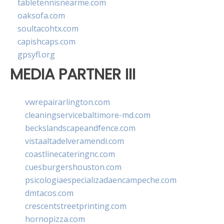
tabletennisnearme.com
oaksofa.com
soultacohtx.com
capishcaps.com
gpsyfl.org
MEDIA PARTNER III
vwrepairarlington.com
cleaningservicebaltimore-md.com
beckslandscapeandfence.com
vistaaltadelveramendi.com
coastlinecateringnc.com
cuesburgershouston.com
psicologiaespecializadaencampeche.com
dmtacos.com
crescentstreetprinting.com
hornopizza.com