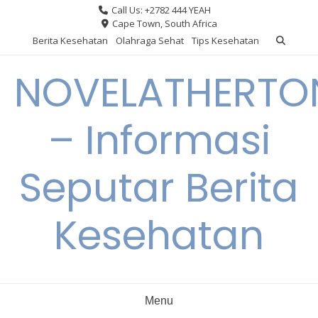
Skip
Call Us: +2782 444 YEAH
to
Cape Town, South Africa
content
Berita Kesehatan
Olahraga Sehat
Tips Kesehatan
NOVELATHERTO
– Informasi
Seputar Berita
Kesehatan
Menu