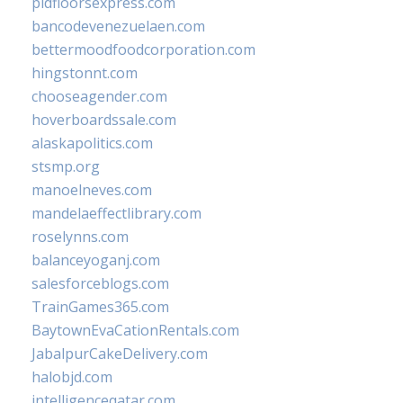
pidfloorsexpress.com
bancodevenezuelaen.com
bettermoodfoodcorporation.com
hingstonnt.com
chooseagender.com
hoverboardssale.com
alaskapolitics.com
stsmp.org
manoelneves.com
mandelaeffectlibrary.com
roselynns.com
balanceyoganj.com
salesforceblogs.com
TrainGames365.com
BaytownEvaCationRentals.com
JabalpurCakeDelivery.com
halobjd.com
intelligenceqatar.com