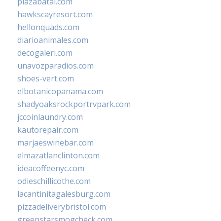
plazabatai.com
hawkscayresort.com
hellonquads.com
diarioanimales.com
decogaleri.com
unavozparadios.com
shoes-vert.com
elbotanicopanama.com
shadyoaksrockportrvpark.com
jccoinlaundry.com
kautorepair.com
marjaeswinebar.com
elmazatlanclinton.com
ideacoffeenyc.com
odieschillicothe.com
lacantinitagalesburg.com
pizzadeliverybristol.com
greenstarsmogcheck.com