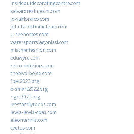
insideoutdecoratingcentre.com
salvatoresinpoint.com
jovialfloralco.com
johnlscotthometeam.com
u-seehomes.com
watersportslagonissi.com
mischieffashion.com
eduwyre.com
retro-interiors.com
theblvd-boise.com
fpet2023.org
e-smart2022.org
ngrc2022.org
leesfamilyfoods.com
lewis-lewis-cpas.com
eleontennis.com
cyetus.com