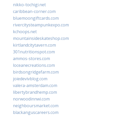
nikko-tochigi.net
caribbean-corner.com
bluemoongiftcards.com
rivercitysteampunkexpo.com
kchoops.net
mountainsideskateshop.com
kirtlandcitytavern.com
301nutritionspot.com
ammos-stores.com
loceanecreations.com
birdsongridgefarm.com
joiedevivblog.com
valera-amsterdam.com
libertybrandhemp.com
norwoodinnwi.com
neighboursmarket.com
blackanguscareers.com