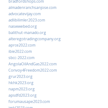
bradfordshops.com
almadenranchsanjose.com
advocatevijay.com
adlibilimler2023.com
naswwebed.org
balithut-manado.org
alteregotradingcompany.org
aprce2022.com
ibie2022.com
sbcc-2022.com
AngolaOilAndGas2022.com
Convoy4Freedom2022.com
grur2023.org
hkhk2023.org
napm2023.org
apsdfd2023.org
forumausape2023.com
imkl2023.com