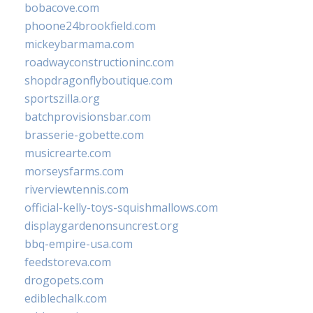
bobacove.com
phoone24brookfield.com
mickeybarmama.com
roadwayconstructioninc.com
shopdragonflyboutique.com
sportszilla.org
batchprovisionsbar.com
brasserie-gobette.com
musicrearte.com
morseysfarms.com
riverviewtennis.com
official-kelly-toys-squishmallows.com
displaygardenonsuncrest.org
bbq-empire-usa.com
feedstoreva.com
drogopets.com
ediblechalk.com