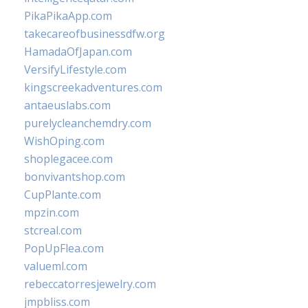
PikaPikaApp.com
takecareofbusinessdfw.org
HamadaOfJapan.com
VersifyLifestyle.com
kingscreekadventures.com
antaeuslabs.com
purelycleanchemdry.com
WishOping.com
shoplegacee.com
bonvivantshop.com
CupPlante.com
mpzin.com
stcreal.com
PopUpFlea.com
valueml.com
rebeccatorresjewelry.com
jmpbliss.com