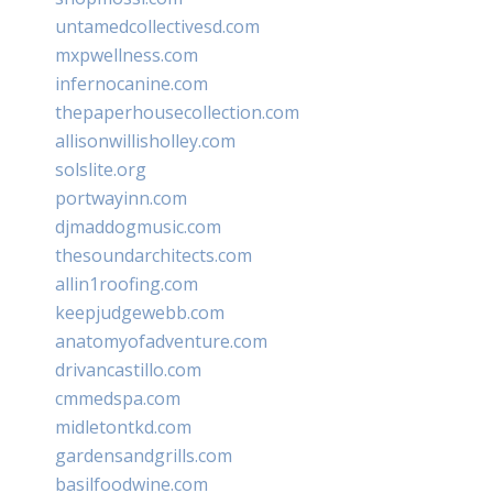
untamedcollectivesd.com
mxpwellness.com
infernocanine.com
thepaperhousecollection.com
allisonwillisholley.com
solslite.org
portwayinn.com
djmaddogmusic.com
thesoundarchitects.com
allin1roofing.com
keepjudgewebb.com
anatomyofadventure.com
drivancastillo.com
cmmedspa.com
midletontkd.com
gardensandgrills.com
basilfoodwine.com