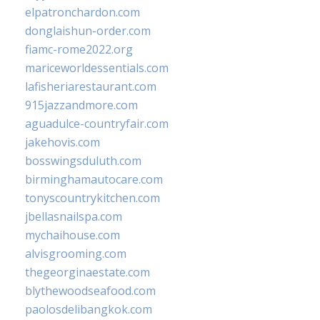
elpatronchardon.com
donglaishun-order.com
fiamc-rome2022.org
mariceworldessentials.com
lafisheriarestaurant.com
915jazzandmore.com
aguadulce-countryfair.com
jakehovis.com
bosswingsduluth.com
birminghamautocare.com
tonyscountrykitchen.com
jbellasnailspa.com
mychaihouse.com
alvisgrooming.com
thegeorginaestate.com
blythewoodseafood.com
paolosdelibangkok.com