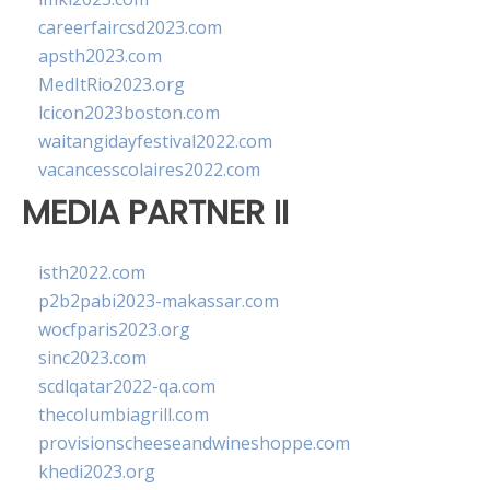
careerfaircsd2023.com
apsth2023.com
MedItRio2023.org
lcicon2023boston.com
waitangidayfestival2022.com
vacancesscolaires2022.com
MEDIA PARTNER II
isth2022.com
p2b2pabi2023-makassar.com
wocfparis2023.org
sinc2023.com
scdlqatar2022-qa.com
thecolumbiagrill.com
provisionscheeseandwineshoppe.com
khedi2023.org