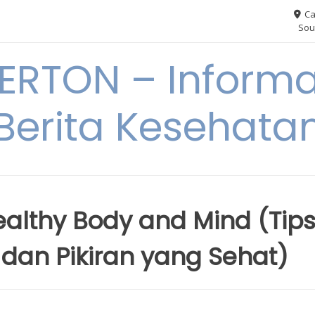
Ca
Sou
RTON – Informa
Berita Kesehata
Healthy Body and Mind (Tip
 dan Pikiran yang Sehat)