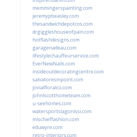
inspirehuahin.com
memmingerspainting.com
jeremypbeasley.com
thesandwichdepotcos.com
drgiggleshouseofpain.com
hotflashdesigns.com
garagenadeau.com
lifestylechauffeurservice.com
EverNewNails.com
insideoutdecoratingcentre.com
salvatoresinpoint.com
jovialfloralco.com
johnlscotthometeam.com
u-seehomes.com
watersportslagonissi.com
mischieffashion.com
eduwyre.com
retro-interiors.com