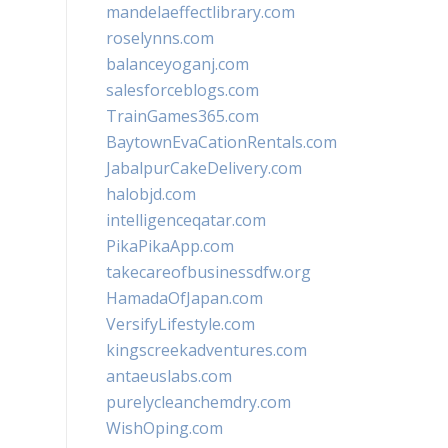
mandelaeffectlibrary.com
roselynns.com
balanceyoganj.com
salesforceblogs.com
TrainGames365.com
BaytownEvaCationRentals.com
JabalpurCakeDelivery.com
halobjd.com
intelligenceqatar.com
PikaPikaApp.com
takecareofbusinessdfw.org
HamadaOfJapan.com
VersifyLifestyle.com
kingscreekadventures.com
antaeuslabs.com
purelycleanchemdry.com
WishOping.com