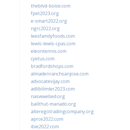
theblvd-boise.com
fpet2023.org
e-smart2022.org
ngrc2022.org
leesfamilyfoods.com
lewis-lewis-cpas.com
eleontennis.com
cyetus.com
bradfordshops.com
almadenranchsanjose.com
advocatevijay.com
adlibilimler2023.com
naswwebed.org
balithut-manado.org
alteregotradingcompany.org
aprce2022.com
ibie2022.com