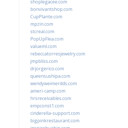
shoplegacee.com
bonvivantshop.com
CupPlante.com
mpzin.com
stcreal.com
PopUpFlea.com
valueml.com
rebeccatorresjewelry.com
jmpbliss.com
drjorgerico.com
queensushipa.com
wendyweimerdds.com
ameri-camp.com
hrsreceivables.com
empconst1.com
cinderella-support.com
bigpinkrestaurant.com