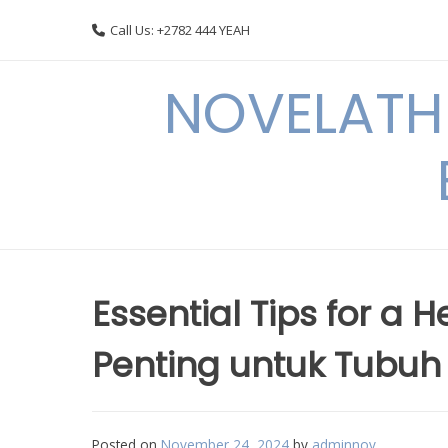
Skip
Call Us: +2782 444 YEAH
to
content
NOVELATHE
Essential Tips for a 
Penting untuk Tubuh
Posted on
November 24, 2024
by
adminnov