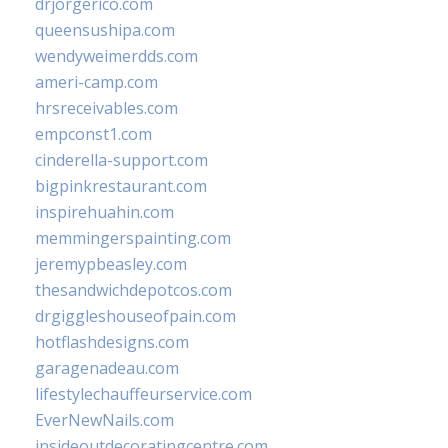
drjorgerico.com
queensushipa.com
wendyweimerdds.com
ameri-camp.com
hrsreceivables.com
empconst1.com
cinderella-support.com
bigpinkrestaurant.com
inspirehuahin.com
memmingerspainting.com
jeremypbeasley.com
thesandwichdepotcos.com
drgiggleshouseofpain.com
hotflashdesigns.com
garagenadeau.com
lifestylechauffeurservice.com
EverNewNails.com
insideoutdecoratingcentre.com