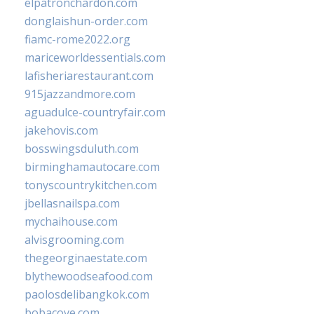
elpatronchardon.com
donglaishun-order.com
fiamc-rome2022.org
mariceworldessentials.com
lafisheriarestaurant.com
915jazzandmore.com
aguadulce-countryfair.com
jakehovis.com
bosswingsduluth.com
birminghamautocare.com
tonyscountrykitchen.com
jbellasnailspa.com
mychaihouse.com
alvisgrooming.com
thegeorginaestate.com
blythewoodseafood.com
paolosdelibangkok.com
bobacove.com