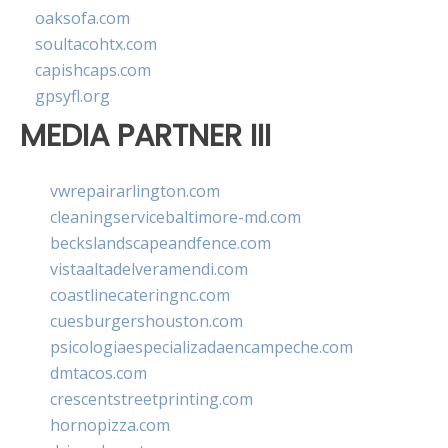
oaksofa.com
soultacohtx.com
capishcaps.com
gpsyfl.org
MEDIA PARTNER III
vwrepairarlington.com
cleaningservicebaltimore-md.com
beckslandscapeandfence.com
vistaaltadelveramendi.com
coastlinecateringnc.com
cuesburgershouston.com
psicologiaespecializadaencampeche.com
dmtacos.com
crescentstreetprinting.com
hornopizza.com