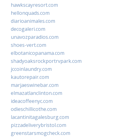
hawkscayresort.com
hellonquads.com
diarioanimales.com
decogaleri.com
unavozparadios.com
shoes-vert.com
elbotanicopanama.com
shadyoaksrockportrvpark.com
jccoinlaundry.com
kautorepair.com
marjaeswinebar.com
elmazatlanclinton.com
ideacoffeenyc.com
odieschillicothe.com
lacantinitagalesburg.com
pizzadeliverybristol.com
greenstarsmogcheck.com