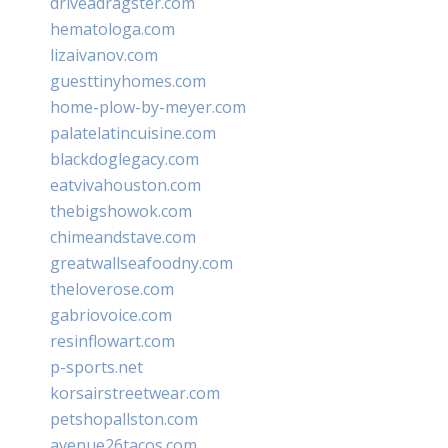
driveadragster.com
hematologa.com
lizaivanov.com
guesttinyhomes.com
home-plow-by-meyer.com
palatelatincuisine.com
blackdoglegacy.com
eatvivahouston.com
thebigshowok.com
chimeandstave.com
greatwallseafoodny.com
theloverose.com
gabriovoice.com
resinflowart.com
p-sports.net
korsairstreetwear.com
petshopallston.com
avenue26tacos.com