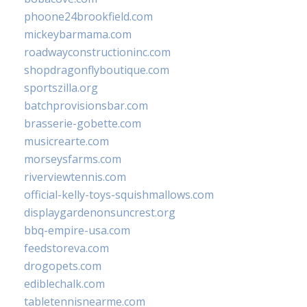
phoone24brookfield.com
mickeybarmama.com
roadwayconstructioninc.com
shopdragonflyboutique.com
sportszilla.org
batchprovisionsbar.com
brasserie-gobette.com
musicrearte.com
morseysfarms.com
riverviewtennis.com
official-kelly-toys-squishmallows.com
displaygardenonsuncrest.org
bbq-empire-usa.com
feedstoreva.com
drogopets.com
ediblechalk.com
tabletennisnearme.com