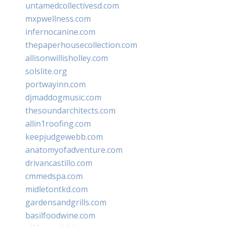
untamedcollectivesd.com
mxpwellness.com
infernocanine.com
thepaperhousecollection.com
allisonwillisholley.com
solslite.org
portwayinn.com
djmaddogmusic.com
thesoundarchitects.com
allin1roofing.com
keepjudgewebb.com
anatomyofadventure.com
drivancastillo.com
cmmedspa.com
midletontkd.com
gardensandgrills.com
basilfoodwine.com