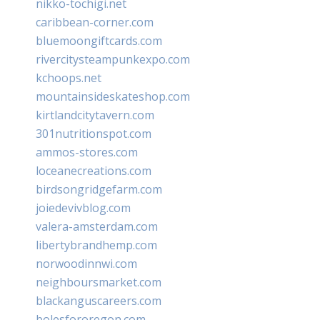
nikko-tochigi.net
caribbean-corner.com
bluemoongiftcards.com
rivercitysteampunkexpo.com
kchoops.net
mountainsideskateshop.com
kirtlandcitytavern.com
301nutritionspot.com
ammos-stores.com
loceanecreations.com
birdsongridgefarm.com
joiedevivblog.com
valera-amsterdam.com
libertybrandhemp.com
norwoodinnwi.com
neighboursmarket.com
blackanguscareers.com
bolesfororegon.com