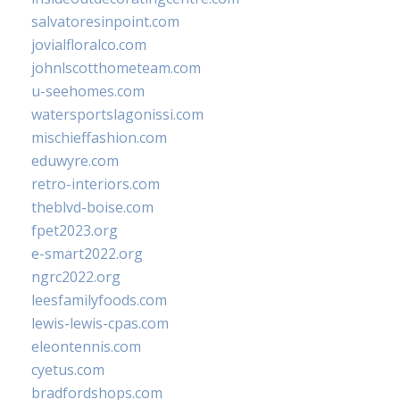
salvatoresinpoint.com
jovialfloralco.com
johnlscotthometeam.com
u-seehomes.com
watersportslagonissi.com
mischieffashion.com
eduwyre.com
retro-interiors.com
theblvd-boise.com
fpet2023.org
e-smart2022.org
ngrc2022.org
leesfamilyfoods.com
lewis-lewis-cpas.com
eleontennis.com
cyetus.com
bradfordshops.com