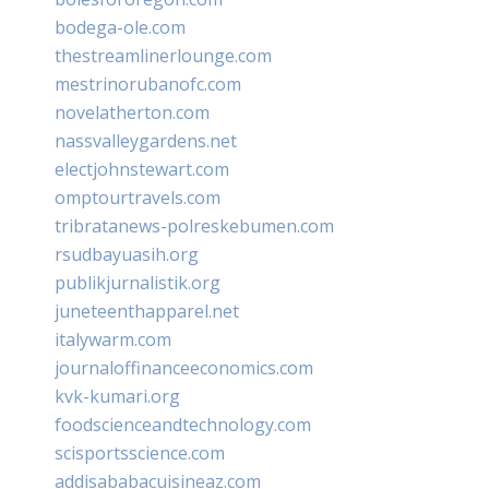
bodega-ole.com
thestreamlinerlounge.com
mestrinorubanofc.com
novelatherton.com
nassvalleygardens.net
electjohnstewart.com
omptourtravels.com
tribratanews-polreskebumen.com
rsudbayuasih.org
publikjurnalistik.org
juneteenthapparel.net
italywarm.com
journaloffinanceeconomics.com
kvk-kumari.org
foodscienceandtechnology.com
scisportsscience.com
addisababacuisineaz.com