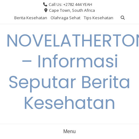
Skip
Call Us: +2782 444 YEAH
to
Cape Town, South Africa
content
Berita Kesehatan
Olahraga Sehat
Tips Kesehatan
NOVELATHERTO
– Informasi
Seputar Berita
Kesehatan
Menu