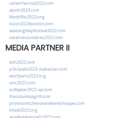
careerfaircsd2023.com
apsth2023.com
MedItRio2023.org
lcicon2023boston.com
waitangidayfestival2022.com
vacancesscolaires2022.com
MEDIA PARTNER II
isth2022.com
p2b2pabi2023-makassar.com
wocfparis2023.org
sinc2023.com
scdlqatar2022-qa.com
thecolumbiagrill.com
provisionscheeseandwineshoppe.com
khedi2023.org
akademikgeriatri2023.org