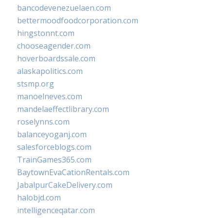
bancodevenezuelaen.com
bettermoodfoodcorporation.com
hingstonnt.com
chooseagender.com
hoverboardssale.com
alaskapolitics.com
stsmp.org
manoelneves.com
mandelaeffectlibrary.com
roselynns.com
balanceyoganj.com
salesforceblogs.com
TrainGames365.com
BaytownEvaCationRentals.com
JabalpurCakeDelivery.com
halobjd.com
intelligenceqatar.com