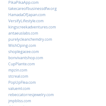
PikaPikaApp.com
takecareofbusinessdfw.org
HamadaOfJapan.com
VersifyLifestyle.com
kingscreekadventures.com
antaeuslabs.com
purelycleanchemdry.com
WishOping.com
shoplegacee.com
bonvivantshop.com
CupPlante.com
mpzin.com
stcreal.com
PopUpFlea.com
valueml.com
rebeccatorresjewelry.com
jmpbliss.com