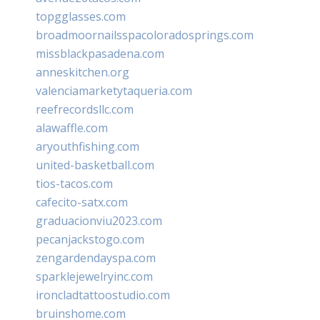
topgglasses.com
broadmoornailsspacoloradosprings.com
missblackpasadena.com
anneskitchen.org
valenciamarketytaqueria.com
reefrecordsllc.com
alawaffle.com
aryouthfishing.com
united-basketball.com
tios-tacos.com
cafecito-satx.com
graduacionviu2023.com
pecanjackstogo.com
zengardendayspa.com
sparklejewelryinc.com
ironcladtattoostudio.com
bruinshome.com