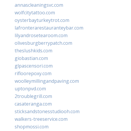
annascleaningsvc.com
wolfcitytattoo.com
oysterbayturkeytrot.com
lafronterarestauranteybar.com
lilyandrosetearoom.com
olivesburgberrypatch.com
theslushkids.com
giobastian.com
glpascensori.com
rifloorepoxy.com
woolleymillingandpaving.com
uptonpvd.com
2troublegrill.com
casateranga.com
sticksandstonesstudiooh.com
walkers-treeservice.com
shopmossi.com