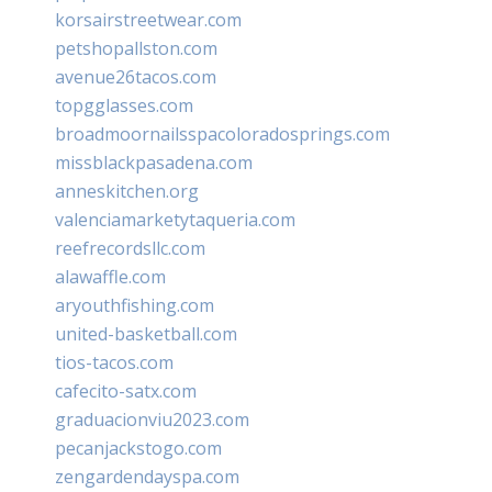
korsairstreetwear.com
petshopallston.com
avenue26tacos.com
topgglasses.com
broadmoornailsspacoloradosprings.com
missblackpasadena.com
anneskitchen.org
valenciamarketytaqueria.com
reefrecordsllc.com
alawaffle.com
aryouthfishing.com
united-basketball.com
tios-tacos.com
cafecito-satx.com
graduacionviu2023.com
pecanjackstogo.com
zengardendayspa.com