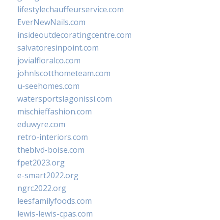
lifestylechauffeurservice.com
EverNewNails.com
insideoutdecoratingcentre.com
salvatoresinpoint.com
jovialfloralco.com
johnlscotthometeam.com
u-seehomes.com
watersportslagonissi.com
mischieffashion.com
eduwyre.com
retro-interiors.com
theblvd-boise.com
fpet2023.org
e-smart2022.org
ngrc2022.org
leesfamilyfoods.com
lewis-lewis-cpas.com