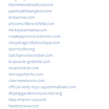
blythewoodseafood.com
paolosdelibangkok.com
bobacove.com
phoone24brookfield.com
mickeybarmama.com
roadwayconstructioninc.com
shopdragonflyboutique.com
sportszilla.org
batchprovisionsbar.com
brasserie-gobette.com
musicrearte.com
morseysfarms.com
riverviewtennis.com
official-kelly-toys-squishmallows.com
displaygardenonsuncrest.org
bbq-empire-usa.com
feedstoreva.com