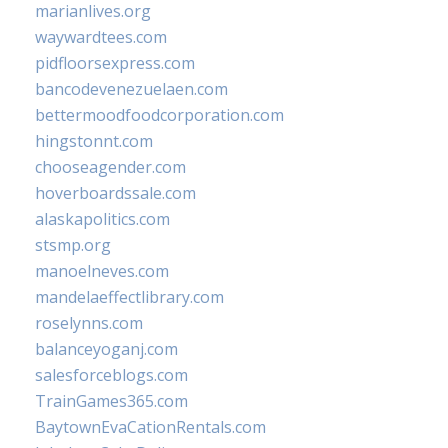
marianlives.org
waywardtees.com
pidfloorsexpress.com
bancodevenezuelaen.com
bettermoodfoodcorporation.com
hingstonnt.com
chooseagender.com
hoverboardssale.com
alaskapolitics.com
stsmp.org
manoelneves.com
mandelaeffectlibrary.com
roselynns.com
balanceyoganj.com
salesforceblogs.com
TrainGames365.com
BaytownEvaCationRentals.com