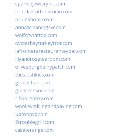
sparklejewelryinc.com
ironcladtattoostudio.com
bruinshome.com
annascleaningsvc.com
wolfcitytattoo.com
oysterbayturkeytrot.com
lafronterarestauranteybar.com
lilyandrosetearoom.com
olivesburgberrypatch.com
theslushkids.com
giobastian.com
glpascensori.com
rifloorepoxy.com
woolleymillingandpaving.com
uptonpvd.com
2troublegrill.com
casateranga.com