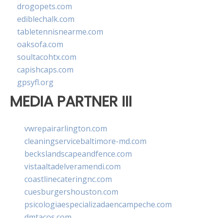
drogopets.com
ediblechalk.com
tabletennisnearme.com
oaksofa.com
soultacohtx.com
capishcaps.com
gpsyfl.org
MEDIA PARTNER III
vwrepairarlington.com
cleaningservicebaltimore-md.com
beckslandscapeandfence.com
vistaaltadelveramendi.com
coastlinecateringnc.com
cuesburgershouston.com
psicologiaespecializadaencampeche.com
dmtacos.com