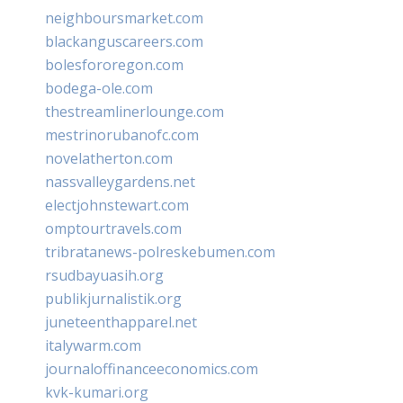
neighboursmarket.com
blackanguscareers.com
bolesfororegon.com
bodega-ole.com
thestreamlinerlounge.com
mestrinorubanofc.com
novelatherton.com
nassvalleygardens.net
electjohnstewart.com
omptourtravels.com
tribratanews-polreskebumen.com
rsudbayuasih.org
publikjurnalistik.org
juneteenthapparel.net
italywarm.com
journaloffinanceeconomics.com
kvk-kumari.org