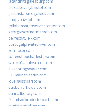
lacantinitagalesburg.com
pizzadeliverybristol.com
greenstarsmogcheck.com
happypawspl.com
callahansautoservicecenter.com
georgiascornermarket.com
perfectfit24-7.com
portugalprivatedriver.com
von-racer.com
coffeeshopcharleston.com
salon104mainstreet.com
alkaspringswater.com
318mainstreet8h.com
lovenailsspari.com
oakberry-kuwait.com
quartzliterary.com
friendsofbroderickpark.com
studiopiattellina.com