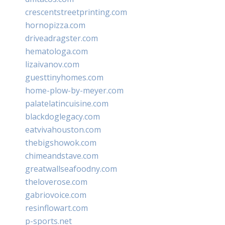
crescentstreetprinting.com
hornopizza.com
driveadragster.com
hematologa.com
lizaivanov.com
guesttinyhomes.com
home-plow-by-meyer.com
palatelatincuisine.com
blackdoglegacy.com
eatvivahouston.com
thebigshowok.com
chimeandstave.com
greatwallseafoodny.com
theloverose.com
gabriovoice.com
resinflowart.com
p-sports.net