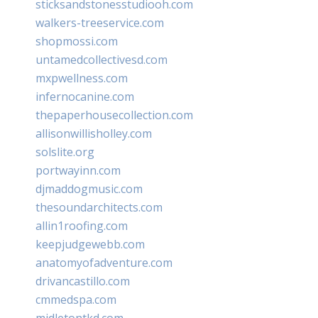
sticksandstonesstudiooh.com
walkers-treeservice.com
shopmossi.com
untamedcollectivesd.com
mxpwellness.com
infernocanine.com
thepaperhousecollection.com
allisonwillisholley.com
solslite.org
portwayinn.com
djmaddogmusic.com
thesoundarchitects.com
allin1roofing.com
keepjudgewebb.com
anatomyofadventure.com
drivancastillo.com
cmmedspa.com
midletontkd.com