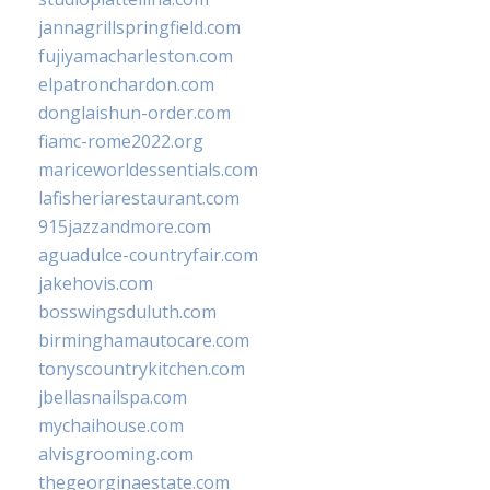
jannagrillspringfield.com
fujiyamacharleston.com
elpatronchardon.com
donglaishun-order.com
fiamc-rome2022.org
mariceworldessentials.com
lafisheriarestaurant.com
915jazzandmore.com
aguadulce-countryfair.com
jakehovis.com
bosswingsduluth.com
birminghamautocare.com
tonyscountrykitchen.com
jbellasnailspa.com
mychaihouse.com
alvisgrooming.com
thegeorginaestate.com