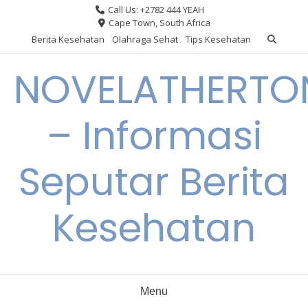
Skip
Call Us: +2782 444 YEAH
to
Cape Town, South Africa
content
Berita Kesehatan
Olahraga Sehat
Tips Kesehatan
NOVELATHERTO
– Informasi
Seputar Berita
Kesehatan
Menu