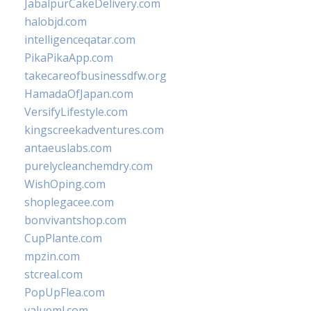
JabalpurCakeDelivery.com
halobjd.com
intelligenceqatar.com
PikaPikaApp.com
takecareofbusinessdfw.org
HamadaOfJapan.com
VersifyLifestyle.com
kingscreekadventures.com
antaeuslabs.com
purelycleanchemdry.com
WishOping.com
shoplegacee.com
bonvivantshop.com
CupPlante.com
mpzin.com
stcreal.com
PopUpFlea.com
valueml.com