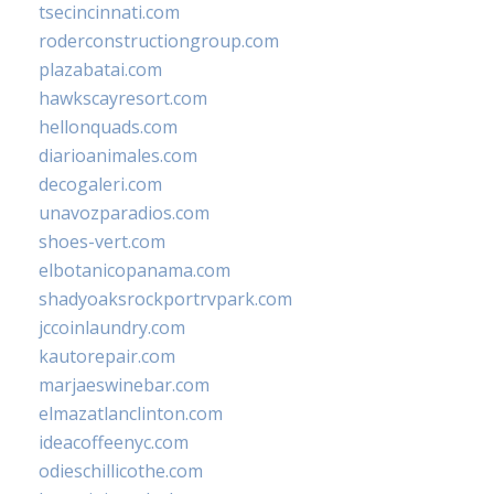
tsecincinnati.com
roderconstructiongroup.com
plazabatai.com
hawkscayresort.com
hellonquads.com
diarioanimales.com
decogaleri.com
unavozparadios.com
shoes-vert.com
elbotanicopanama.com
shadyoaksrockportrvpark.com
jccoinlaundry.com
kautorepair.com
marjaeswinebar.com
elmazatlanclinton.com
ideacoffeenyc.com
odieschillicothe.com