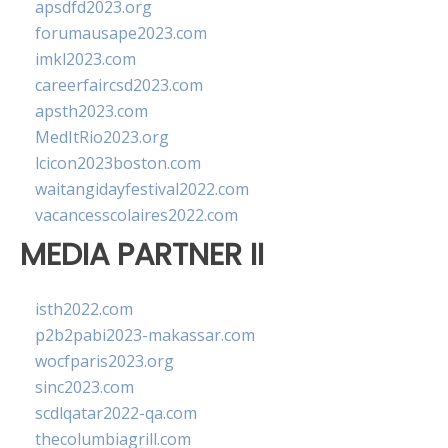
apsdfd2023.org
forumausape2023.com
imkl2023.com
careerfaircsd2023.com
apsth2023.com
MedItRio2023.org
lcicon2023boston.com
waitangidayfestival2022.com
vacancesscolaires2022.com
MEDIA PARTNER II
isth2022.com
p2b2pabi2023-makassar.com
wocfparis2023.org
sinc2023.com
scdlqatar2022-qa.com
thecolumbiagrill.com