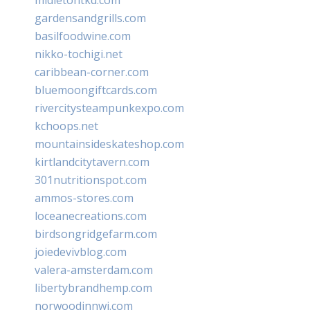
gardensandgrills.com
basilfoodwine.com
nikko-tochigi.net
caribbean-corner.com
bluemoongiftcards.com
rivercitysteampunkexpo.com
kchoops.net
mountainsideskateshop.com
kirtlandcitytavern.com
301nutritionspot.com
ammos-stores.com
loceanecreations.com
birdsongridgefarm.com
joiedevivblog.com
valera-amsterdam.com
libertybrandhemp.com
norwoodinnwi.com