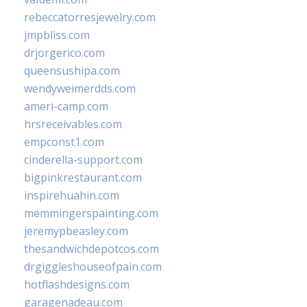
rebeccatorresjewelry.com
jmpbliss.com
drjorgerico.com
queensushipa.com
wendyweimerdds.com
ameri-camp.com
hrsreceivables.com
empconst1.com
cinderella-support.com
bigpinkrestaurant.com
inspirehuahin.com
memmingerspainting.com
jeremypbeasley.com
thesandwichdepotcos.com
drgiggleshouseofpain.com
hotflashdesigns.com
garagenadeau.com