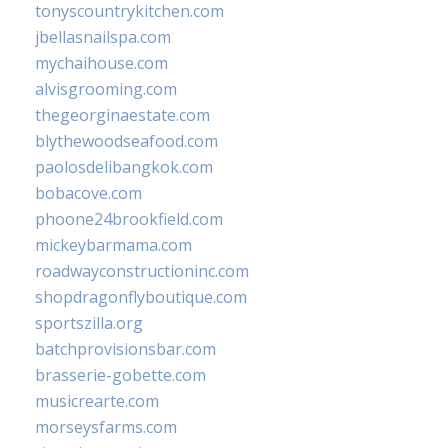
tonyscountrykitchen.com
jbellasnailspa.com
mychaihouse.com
alvisgrooming.com
thegeorginaestate.com
blythewoodseafood.com
paolosdelibangkok.com
bobacove.com
phoone24brookfield.com
mickeybarmama.com
roadwayconstructioninc.com
shopdragonflyboutique.com
sportszilla.org
batchprovisionsbar.com
brasserie-gobette.com
musicrearte.com
morseysfarms.com