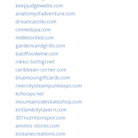
keepjudgewebb.com
anatomyofadventure.com
drivancastillo.com
cmmedspa.com
midletontkd.com
gardensandgrills.com
basilfoodwine.com
nikko-tochigi.net
caribbean-corner.com
bluemoongiftcards.com
rivercitysteampunkexpo.com
kchoops.net
mountainsideskateshop.com
kirtlandcitytavern.com
301nutritionspot.com
ammos-stores.com
loceanecreations.com