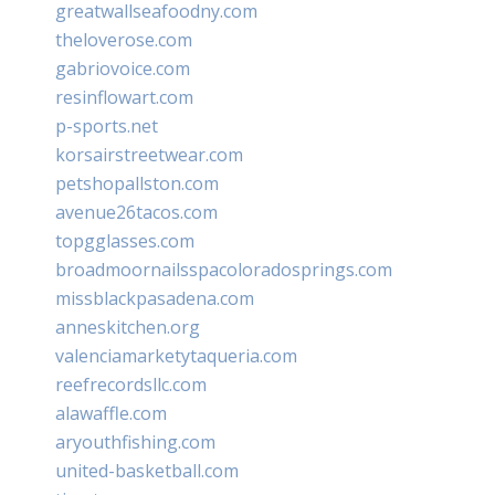
greatwallseafoodny.com
theloverose.com
gabriovoice.com
resinflowart.com
p-sports.net
korsairstreetwear.com
petshopallston.com
avenue26tacos.com
topgglasses.com
broadmoornailsspacoloradosprings.com
missblackpasadena.com
anneskitchen.org
valenciamarketytaqueria.com
reefrecordsllc.com
alawaffle.com
aryouthfishing.com
united-basketball.com