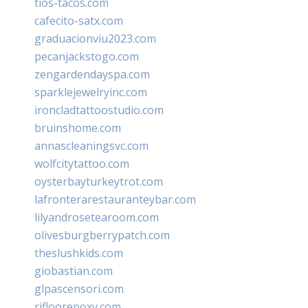
tios-tacos.com
cafecito-satx.com
graduacionviu2023.com
pecanjackstogo.com
zengardendayspa.com
sparklejewelryinc.com
ironcladtattoostudio.com
bruinshome.com
annascleaningsvc.com
wolfcitytattoo.com
oysterbayturkeytrot.com
lafronterarestauranteybar.com
lilyandrosetearoom.com
olivesburgberrypatch.com
theslushkids.com
giobastian.com
glpascensori.com
rifloorepoxy.com