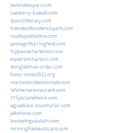
lovenailsspari.com
oakberry-kuwait.com
quartzliterary.com
friendsofbroderickpark.com
studiopiattellina.com
jannagrillspringfield.com
fujiyamacharleston.com
elpatronchardon.com
donglaishun-order.com
fiamc-rome2022.org
mariceworldessentials.com
lafisheriarestaurant.com
915jazzandmore.com
aguadulce-countryfair.com
jakehovis.com
bosswingsduluth.com
birminghamautocare.com