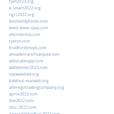
fpet2023.org
e-smart2022.org
ngrc2022.org
leesfamilyfoods.com
lewis-lewis-cpas.com
eleontennis.com
cyetus.com
bradfordshops.com
almadenranchsanjose.com
advocatevijay.com
adlibilimler2023.com
naswwebed.org
balithut-manado.org
alteregotradingcompany.org
aprce2022.com
ibie2022.com
sbcc-2022.com
AngolaOilAndGas2022.com