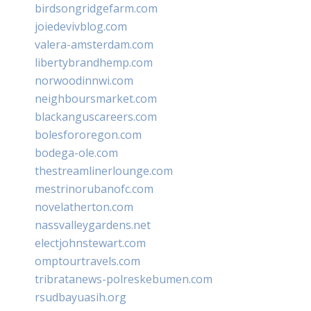
birdsongridgefarm.com
joiedevivblog.com
valera-amsterdam.com
libertybrandhemp.com
norwoodinnwi.com
neighboursmarket.com
blackanguscareers.com
bolesfororegon.com
bodega-ole.com
thestreamlinerlounge.com
mestrinorubanofc.com
novelatherton.com
nassvalleygardens.net
electjohnstewart.com
omptourtravels.com
tribratanews-polreskebumen.com
rsudbayuasih.org