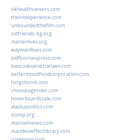
okhealthcareers.com
theintexperience.com
unboundedthefilm.com
catfriends-bg.org
marianlives.org
waywardtees.com
pidfloorsexpress.com
bancodevenezuelaen.com
bettermoodfoodcorporation.com
hingstonnt.com
chooseagender.com
hoverboardssale.com
alaskapolitics.com
stsmp.org
manoelneves.com
mandelaeffectlibrary.com
roselynns.com