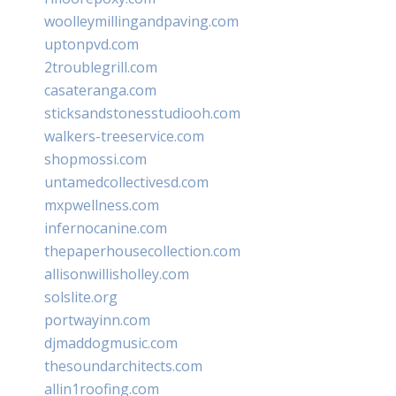
woolleymillingandpaving.com
uptonpvd.com
2troublegrill.com
casateranga.com
sticksandstonesstudiooh.com
walkers-treeservice.com
shopmossi.com
untamedcollectivesd.com
mxpwellness.com
infernocanine.com
thepaperhousecollection.com
allisonwillisholley.com
solslite.org
portwayinn.com
djmaddogmusic.com
thesoundarchitects.com
allin1roofing.com