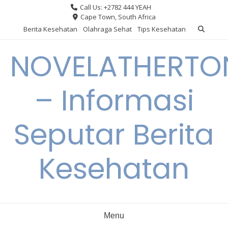
Skip
Call Us: +2782 444 YEAH
to
Cape Town, South Africa
content
Berita Kesehatan
Olahraga Sehat
Tips Kesehatan
NOVELATHERTO
– Informasi
Seputar Berita
Kesehatan
Menu