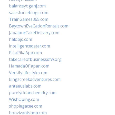
balanceyoganj.com
salesforceblogs.com
TrainGames365.com
BaytownEvaCationRentals.com
JabalpurCakeDelivery.com
halobjd.com
intelligenceqatar.com
PikaPikaApp.com
takecareofbusinessdfw.org
HamadaOfJapan.com
VersifyLifestyle.com
kingscreekadventures.com
antaeuslabs.com
purelycleanchemdry.com
WishOping.com
shoplegacee.com
bonvivantshop.com