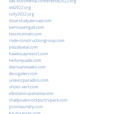
iias-euromena-conference2022.org
ivd2022.org
csity2022.org
ibsarstudyabroad.com
bennusehgall.com
tsecincinnati.com
roderconstructiongroup.com
plazabatai.com
hawkscayresort.com
hellonquads.com
diarioanimales.com
decogaleri.com
unavozparadios.com
shoes-vert.com
elbotanicopanama.com
shadyoaksrockportrvpark.com
jccoinlaundry.com
kautorepair.com