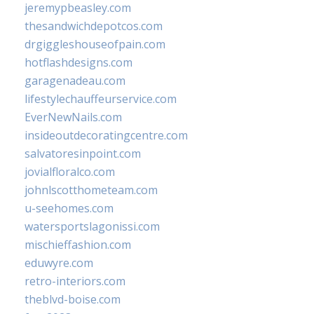
jeremypbeasley.com
thesandwichdepotcos.com
drgiggleshouseofpain.com
hotflashdesigns.com
garagenadeau.com
lifestylechauffeurservice.com
EverNewNails.com
insideoutdecoratingcentre.com
salvatoresinpoint.com
jovialfloralco.com
johnlscotthometeam.com
u-seehomes.com
watersportslagonissi.com
mischieffashion.com
eduwyre.com
retro-interiors.com
theblvd-boise.com