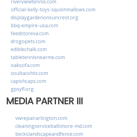
riverviewtennis.com
official-kelly-toys-squishmallows.com
displaygardenonsuncrest.org
bbq-empire-usa.com
feedstoreva.com
drogopets.com
ediblechalk.com
tabletennisnearme.com
oaksofa.com
soultacohtx.com
capishcaps.com
gpsyfl.org
MEDIA PARTNER III
vwrepairarlington.com
cleaningservicebaltimore-md.com
beckslandscapeandfence.com