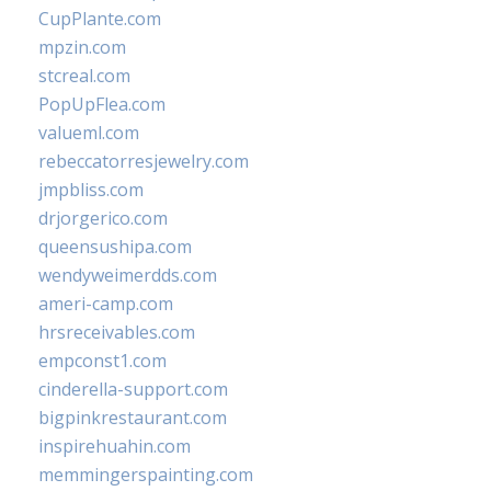
CupPlante.com
mpzin.com
stcreal.com
PopUpFlea.com
valueml.com
rebeccatorresjewelry.com
jmpbliss.com
drjorgerico.com
queensushipa.com
wendyweimerdds.com
ameri-camp.com
hrsreceivables.com
empconst1.com
cinderella-support.com
bigpinkrestaurant.com
inspirehuahin.com
memmingerspainting.com