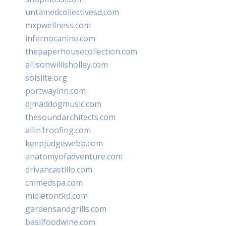
untamedcollectivesd.com
mxpwellness.com
infernocanine.com
thepaperhousecollection.com
allisonwillisholley.com
solslite.org
portwayinn.com
djmaddogmusic.com
thesoundarchitects.com
allin1roofing.com
keepjudgewebb.com
anatomyofadventure.com
drivancastillo.com
cmmedspa.com
midletontkd.com
gardensandgrills.com
basilfoodwine.com