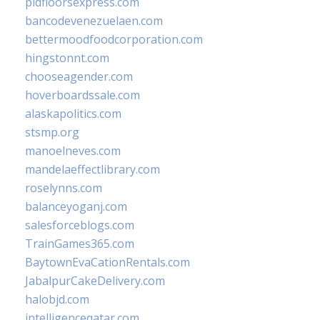
pidfloorsexpress.com
bancodevenezuelaen.com
bettermoodfoodcorporation.com
hingstonnt.com
chooseagender.com
hoverboardssale.com
alaskapolitics.com
stsmp.org
manoelneves.com
mandelaeffectlibrary.com
roselynns.com
balanceyoganj.com
salesforceblogs.com
TrainGames365.com
BaytownEvaCationRentals.com
JabalpurCakeDelivery.com
halobjd.com
intelligenceqatar.com