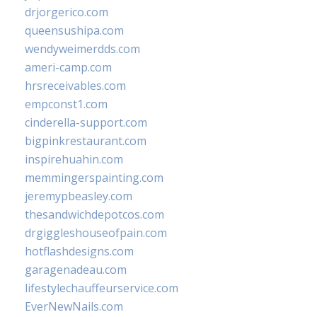
drjorgerico.com
queensushipa.com
wendyweimerdds.com
ameri-camp.com
hrsreceivables.com
empconst1.com
cinderella-support.com
bigpinkrestaurant.com
inspirehuahin.com
memmingerspainting.com
jeremypbeasley.com
thesandwichdepotcos.com
drgiggleshouseofpain.com
hotflashdesigns.com
garagenadeau.com
lifestylechauffeurservice.com
EverNewNails.com