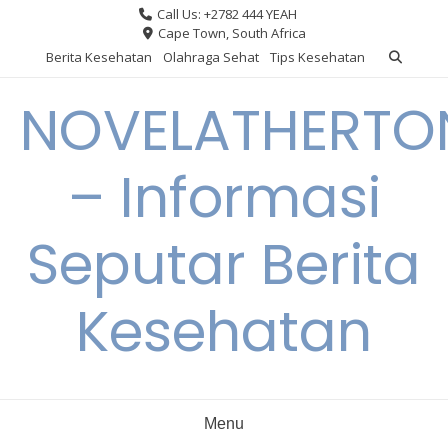
Skip
Call Us: +2782 444 YEAH
to
Cape Town, South Africa
content
Berita Kesehatan
Olahraga Sehat
Tips Kesehatan
NOVELATHERTO
– Informasi
Seputar Berita
Kesehatan
Menu