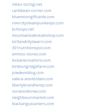
nikko-tochigi.net
caribbean-corner.com
bluemoongiftcards.com
rivercitysteampunkexpo.com
kchoops.net
mountainsideskateshop.com
kirtlandcitytavern.com
301nutritionspot.com
ammos-stores.com
loceanecreations.com
birdsongridgefarm.com
joiedevivblog.com
valera-amsterdam.com
libertybrandhemp.com
norwoodinnwi.com
neighboursmarket.com
blackanguscareers.com