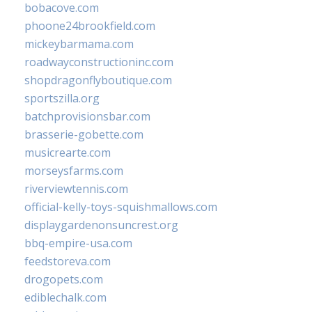
bobacove.com
phoone24brookfield.com
mickeybarmama.com
roadwayconstructioninc.com
shopdragonflyboutique.com
sportszilla.org
batchprovisionsbar.com
brasserie-gobette.com
musicrearte.com
morseysfarms.com
riverviewtennis.com
official-kelly-toys-squishmallows.com
displaygardenonsuncrest.org
bbq-empire-usa.com
feedstoreva.com
drogopets.com
ediblechalk.com