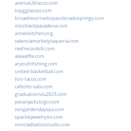
avenue26tacos.com
topgglasses.com
broadmoornailsspacoloradosprings.com
missblackpasadena.com
anneskitchen.org
valenciamarketytaqueria.com
reefrecordsllc.com
alawaffle.com
aryouthfishing.com
united-basketball.com
tios-tacos.com
cafecito-satx.com
graduacionviu2023.com
pecanjackstogo.com
zengardendayspa.com
sparklejewelryinc.com
ironcladtattoostudio.com