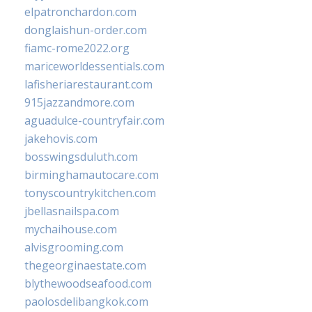
elpatronchardon.com
donglaishun-order.com
fiamc-rome2022.org
mariceworldessentials.com
lafisheriarestaurant.com
915jazzandmore.com
aguadulce-countryfair.com
jakehovis.com
bosswingsduluth.com
birminghamautocare.com
tonyscountrykitchen.com
jbellasnailspa.com
mychaihouse.com
alvisgrooming.com
thegeorginaestate.com
blythewoodseafood.com
paolosdelibangkok.com