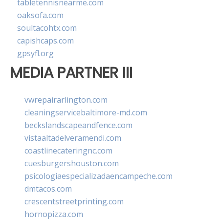
tabletennisnearme.com
oaksofa.com
soultacohtx.com
capishcaps.com
gpsyfl.org
MEDIA PARTNER III
vwrepairarlington.com
cleaningservicebaltimore-md.com
beckslandscapeandfence.com
vistaaltadelveramendi.com
coastlinecateringnc.com
cuesburgershouston.com
psicologiaespecializadaencampeche.com
dmtacos.com
crescentstreetprinting.com
hornopizza.com