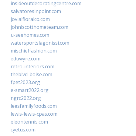
insideoutdecoratingcentre.com
salvatoresinpoint.com
jovialfloralco.com
johnlscotthometeam.com
u-seehomes.com
watersportslagonissi.com
mischieffashion.com
eduwyre.com
retro-interiors.com
theblvd-boise.com
fpet2023.org
e-smart2022.org
ngrc2022.org
leesfamilyfoods.com
lewis-lewis-cpas.com
eleontennis.com
cyetus.com