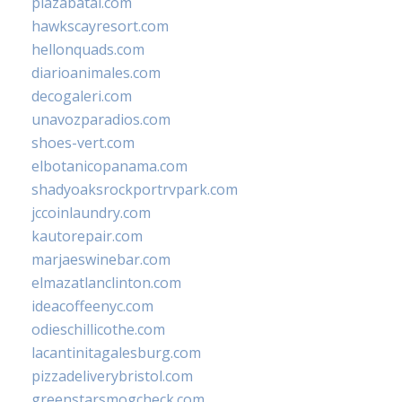
plazabatai.com
hawkscayresort.com
hellonquads.com
diarioanimales.com
decogaleri.com
unavozparadios.com
shoes-vert.com
elbotanicopanama.com
shadyoaksrockportrvpark.com
jccoinlaundry.com
kautorepair.com
marjaeswinebar.com
elmazatlanclinton.com
ideacoffeenyc.com
odieschillicothe.com
lacantinitagalesburg.com
pizzadeliverybristol.com
greenstarsmogcheck.com