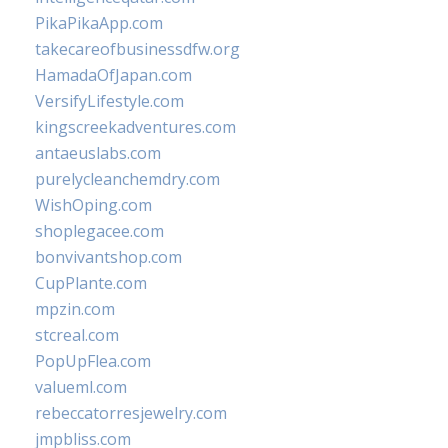
PikaPikaApp.com
takecareofbusinessdfw.org
HamadaOfJapan.com
VersifyLifestyle.com
kingscreekadventures.com
antaeuslabs.com
purelycleanchemdry.com
WishOping.com
shoplegacee.com
bonvivantshop.com
CupPlante.com
mpzin.com
stcreal.com
PopUpFlea.com
valueml.com
rebeccatorresjewelry.com
jmpbliss.com