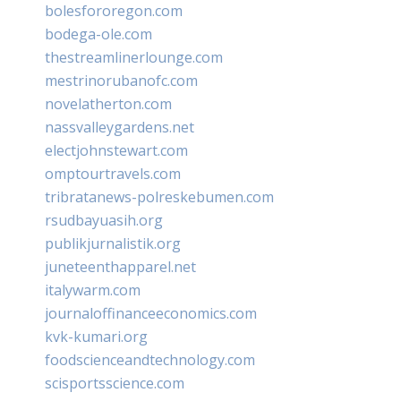
bolesfororegon.com
bodega-ole.com
thestreamlinerlounge.com
mestrinorubanofc.com
novelatherton.com
nassvalleygardens.net
electjohnstewart.com
omptourtravels.com
tribratanews-polreskebumen.com
rsudbayuasih.org
publikjurnalistik.org
juneteenthapparel.net
italywarm.com
journaloffinanceeconomics.com
kvk-kumari.org
foodscienceandtechnology.com
scisportsscience.com