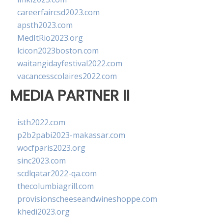
careerfaircsd2023.com
apsth2023.com
MedItRio2023.org
lcicon2023boston.com
waitangidayfestival2022.com
vacancesscolaires2022.com
MEDIA PARTNER II
isth2022.com
p2b2pabi2023-makassar.com
wocfparis2023.org
sinc2023.com
scdlqatar2022-qa.com
thecolumbiagrill.com
provisionscheeseandwineshoppe.com
khedi2023.org