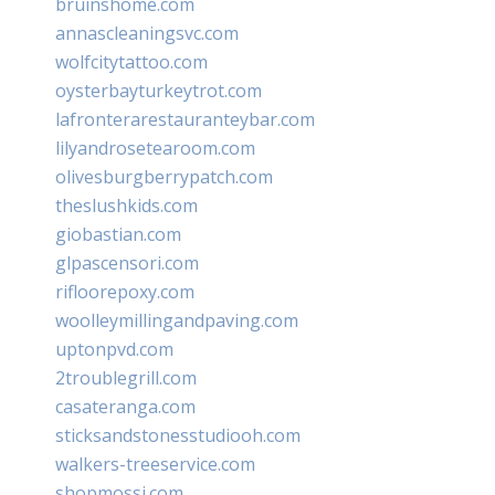
bruinshome.com
annascleaningsvc.com
wolfcitytattoo.com
oysterbayturkeytrot.com
lafronterarestauranteybar.com
lilyandrosetearoom.com
olivesburgberrypatch.com
theslushkids.com
giobastian.com
glpascensori.com
rifloorepoxy.com
woolleymillingandpaving.com
uptonpvd.com
2troublegrill.com
casateranga.com
sticksandstonesstudiooh.com
walkers-treeservice.com
shopmossi.com