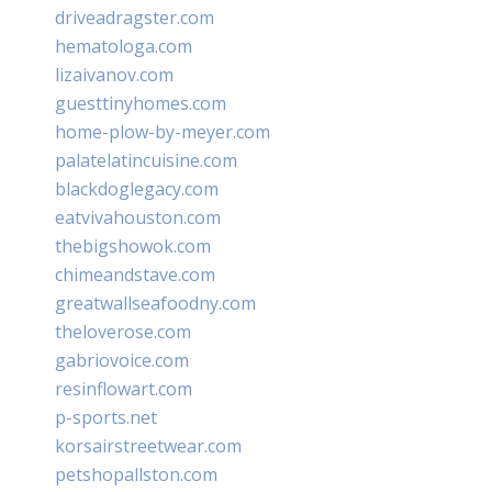
driveadragster.com
hematologa.com
lizaivanov.com
guesttinyhomes.com
home-plow-by-meyer.com
palatelatincuisine.com
blackdoglegacy.com
eatvivahouston.com
thebigshowok.com
chimeandstave.com
greatwallseafoodny.com
theloverose.com
gabriovoice.com
resinflowart.com
p-sports.net
korsairstreetwear.com
petshopallston.com