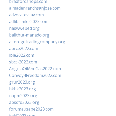
bradfordshops.com
almadenranchsanjose.com
advocatevijay.com
adlibilimler2023.com
naswwebed.org
balithut-manado.org
alteregotradingcompany.org
aprce2022.com
ibie2022.com
sbcc-2022.com
AngolaOilAndGas2022.com
Convoy4Freedom2022.com
grur2023.org
hkhk2023.org
napm2023.org
apsdfd2023.org
forumausape2023.com
imkl2023.com