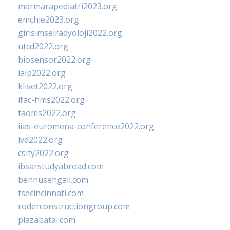
marmarapediatri2023.org
emchie2023.org
girisimselradyoloji2022.org
utcd2022.org
biosensor2022.org
ialp2022.org
klivet2022.org
ifac-hms2022.org
taoms2022.org
iias-euromena-conference2022.org
ivd2022.org
csity2022.org
ibsarstudyabroad.com
bennusehgall.com
tsecincinnati.com
roderconstructiongroup.com
plazabatai.com