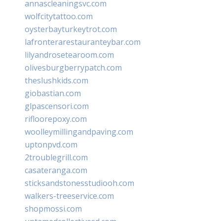
annascleaningsvc.com
wolfcitytattoo.com
oysterbayturkeytrot.com
lafronterarestauranteybar.com
lilyandrosetearoom.com
olivesburgberrypatch.com
theslushkids.com
giobastian.com
glpascensori.com
rifloorepoxy.com
woolleymillingandpaving.com
uptonpvd.com
2troublegrill.com
casateranga.com
sticksandstonesstudiooh.com
walkers-treeservice.com
shopmossi.com