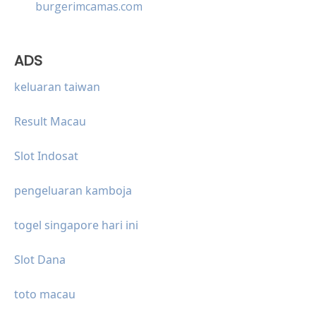
burgerimcamas.com
ADS
keluaran taiwan
Result Macau
Slot Indosat
pengeluaran kamboja
togel singapore hari ini
Slot Dana
toto macau