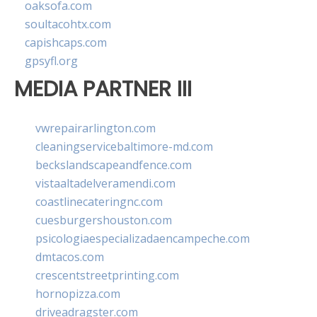
oaksofa.com
soultacohtx.com
capishcaps.com
gpsyfl.org
MEDIA PARTNER III
vwrepairarlington.com
cleaningservicebaltimore-md.com
beckslandscapeandfence.com
vistaaltadelveramendi.com
coastlinecateringnc.com
cuesburgershouston.com
psicologiaespecializadaencampeche.com
dmtacos.com
crescentstreetprinting.com
hornopizza.com
driveadragster.com