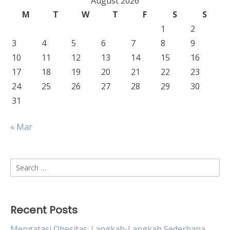
August 2026
M
T
W
T
F
S
S
1
2
3
4
5
6
7
8
9
10
11
12
13
14
15
16
17
18
19
20
21
22
23
24
25
26
27
28
29
30
31
« Mar
Search
for:
Recent Posts
Mengatasi Obesitas: Langkah-Langkah Sederhana