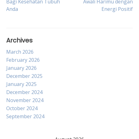
Bagi Kesehatan Tubuh
Awali Harimu dengan
Anda
Energi Positif
navigation
Archives
March 2026
February 2026
January 2026
December 2025
January 2025
December 2024
November 2024
October 2024
September 2024