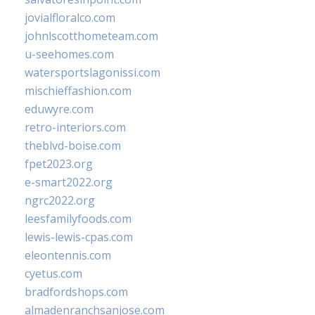
jovialfloralco.com
johnlscotthometeam.com
u-seehomes.com
watersportslagonissi.com
mischieffashion.com
eduwyre.com
retro-interiors.com
theblvd-boise.com
fpet2023.org
e-smart2022.org
ngrc2022.org
leesfamilyfoods.com
lewis-lewis-cpas.com
eleontennis.com
cyetus.com
bradfordshops.com
almadenranchsanjose.com