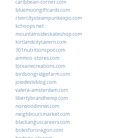
caribbean-corner.com
bluemoongiftcards.com
rivercitysteampunkexpo.com
kchoops.net
mountainsideskateshop.com
kirtlandcitytavern.com
301nutritionspot.com
ammos-stores.com
loceanecreations.com
birdsongridgefarm.com
joiedevivblog.com
valera-amsterdam.com
libertybrandhemp.com
norwoodinnwi.com
neighboursmarket.com
blackanguscareers.com
bolesfororegon.com
bodega-ole.com