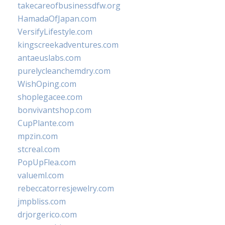
takecareofbusinessdfw.org
HamadaOfJapan.com
VersifyLifestyle.com
kingscreekadventures.com
antaeuslabs.com
purelycleanchemdry.com
WishOping.com
shoplegacee.com
bonvivantshop.com
CupPlante.com
mpzin.com
stcreal.com
PopUpFlea.com
valueml.com
rebeccatorresjewelry.com
jmpbliss.com
drjorgerico.com