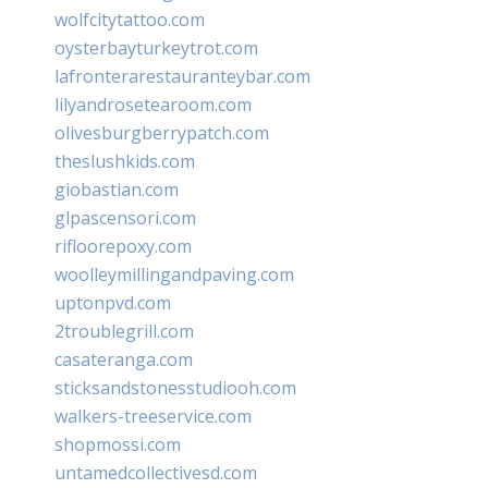
wolfcitytattoo.com
oysterbayturkeytrot.com
lafronterarestauranteybar.com
lilyandrosetearoom.com
olivesburgberrypatch.com
theslushkids.com
giobastian.com
glpascensori.com
rifloorepoxy.com
woolleymillingandpaving.com
uptonpvd.com
2troublegrill.com
casateranga.com
sticksandstonesstudiooh.com
walkers-treeservice.com
shopmossi.com
untamedcollectivesd.com