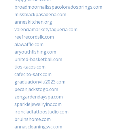
broadmoornailsspacoloradosprings.com
missblackpasadena.com
anneskitchen.org
valenciamarketytaqueria.com
reefrecordsllc.com
alawaffle.com
aryouthfishing.com
united-basketball.com
tios-tacos.com
cafecito-satx.com
graduacionviu2023.com
pecanjackstogo.com
zengardendayspa.com
sparklejewelryinc.com
ironcladtattoostudio.com
bruinshome.com
annascleaningsvc.com