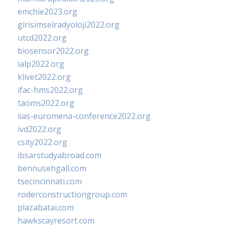
emchie2023.org
girisimselradyoloji2022.org
utcd2022.org
biosensor2022.org
ialp2022.org
klivet2022.org
ifac-hms2022.org
taoms2022.org
iias-euromena-conference2022.org
ivd2022.org
csity2022.org
ibsarstudyabroad.com
bennusehgall.com
tsecincinnati.com
roderconstructiongroup.com
plazabatai.com
hawkscayresort.com