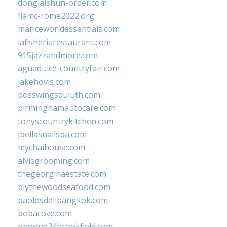
donglaishun-order.com
fiamc-rome2022.org
mariceworldessentials.com
lafisheriarestaurant.com
915jazzandmore.com
aguadulce-countryfair.com
jakehovis.com
bosswingsduluth.com
birminghamautocare.com
tonyscountrykitchen.com
jbellasnailspa.com
mychaihouse.com
alvisgrooming.com
thegeorginaestate.com
blythewoodseafood.com
paolosdelibangkok.com
bobacove.com
phoone24brookfield.com