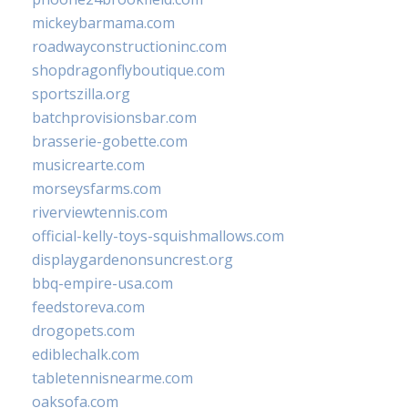
mickeybarmama.com
roadwayconstructioninc.com
shopdragonflyboutique.com
sportszilla.org
batchprovisionsbar.com
brasserie-gobette.com
musicrearte.com
morseysfarms.com
riverviewtennis.com
official-kelly-toys-squishmallows.com
displaygardenonsuncrest.org
bbq-empire-usa.com
feedstoreva.com
drogopets.com
ediblechalk.com
tabletennisnearme.com
oaksofa.com