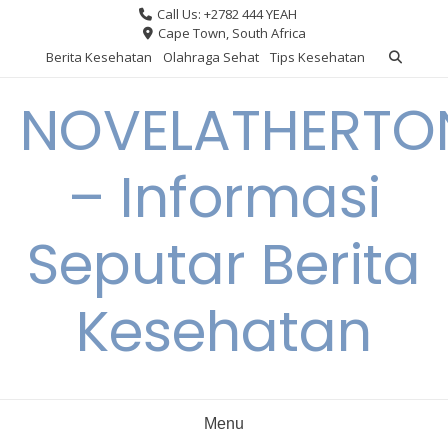
Skip
Call Us: +2782 444 YEAH
to
Cape Town, South Africa
content
Berita Kesehatan
Olahraga Sehat
Tips Kesehatan
NOVELATHERTO
– Informasi
Seputar Berita
Kesehatan
Menu