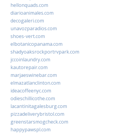
hellonquads.com
diarioanimales.com
decogaleri.com
unavozparadios.com
shoes-vert.com
elbotanicopanama.com
shadyoaksrockportrvpark.com
jccoinlaundry.com
kautorepair.com
marjaeswinebar.com
elmazatlanclinton.com
ideacoffeenyc.com
odieschillicothe.com
lacantinitagalesburg.com
pizzadeliverybristol.com
greenstarsmogcheck.com
happypawspl.com