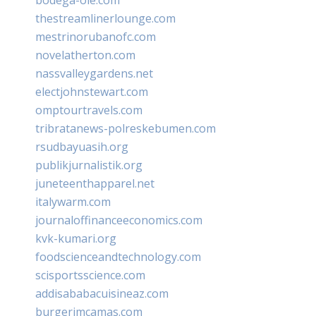
thestreamlinerlounge.com
mestrinorubanofc.com
novelatherton.com
nassvalleygardens.net
electjohnstewart.com
omptourtravels.com
tribratanews-polreskebumen.com
rsudbayuasih.org
publikjurnalistik.org
juneteenthapparel.net
italywarm.com
journaloffinanceeconomics.com
kvk-kumari.org
foodscienceandtechnology.com
scisportsscience.com
addisababacuisineaz.com
burgerimcamas.com