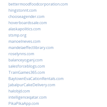
bettermoodfoodcorporation.com
hingstonnt.com
chooseagender.com
hoverboardssale.com
alaskapolitics.com
stsmp.org
manoelneves.com
mandelaeffectlibrary.com
roselynns.com
balanceyoganj.com
salesforceblogs.com
TrainGames365.com
BaytownEvaCationRentals.com
JabalpurCakeDelivery.com
halobjd.com
intelligenceqatar.com
PikaPikaApp.com