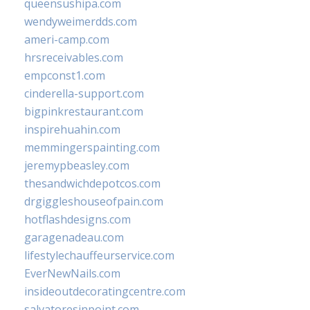
queensushipa.com
wendyweimerdds.com
ameri-camp.com
hrsreceivables.com
empconst1.com
cinderella-support.com
bigpinkrestaurant.com
inspirehuahin.com
memmingerspainting.com
jeremypbeasley.com
thesandwichdepotcos.com
drgiggleshouseofpain.com
hotflashdesigns.com
garagenadeau.com
lifestylechauffeurservice.com
EverNewNails.com
insideoutdecoratingcentre.com
salvatoresinpoint.com