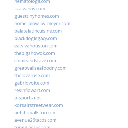
hematologa.com
lizaivanov.com
guesttinyhomes.com
home-plow-by-meyer.com
palatelatincuisine.com
blackdoglegacy.com
eatvivahouston.com
thebigshowok.com
chimeandstave.com
greatwallseafoodny.com
theloverose.com
gabriovoice.com
resinflowart.com
p-sports.net
korsairstreetwear.com
petshopallston.com
avenue26tacos.com
topgglasses.com