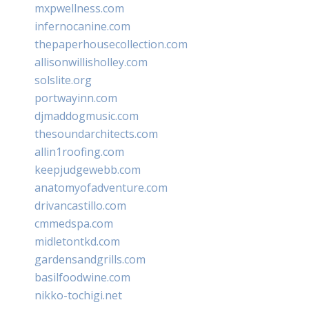
mxpwellness.com
infernocanine.com
thepaperhousecollection.com
allisonwillisholley.com
solslite.org
portwayinn.com
djmaddogmusic.com
thesoundarchitects.com
allin1roofing.com
keepjudgewebb.com
anatomyofadventure.com
drivancastillo.com
cmmedspa.com
midletontkd.com
gardensandgrills.com
basilfoodwine.com
nikko-tochigi.net