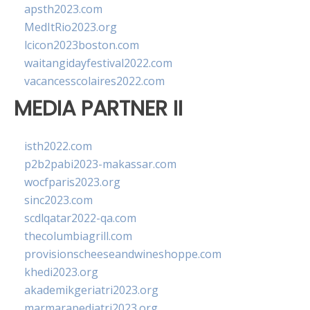
apsth2023.com
MedItRio2023.org
lcicon2023boston.com
waitangidayfestival2022.com
vacancesscolaires2022.com
MEDIA PARTNER II
isth2022.com
p2b2pabi2023-makassar.com
wocfparis2023.org
sinc2023.com
scdlqatar2022-qa.com
thecolumbiagrill.com
provisionscheeseandwineshoppe.com
khedi2023.org
akademikgeriatri2023.org
marmarapediatri2023.org